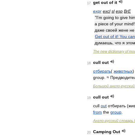
get
out
of
it
17
expr
excl
sl
esp
BrE
"
I
'
m
going
to
give
hi
a
piece
of
your
mind
даже
своей
жене
не
Get
out
of
it
!
You
can
думаешь
,
что
я
это
The
new
dictionary
of
mo
cull
out
18
отбирать
(
животных
group
. ≈
Предводите
Большой
англо
-
русский
cull
out
19
cull
out
отбирать
(
жи
from
the
group
.
Англо
-
русский
словарь
Camping
Out
20