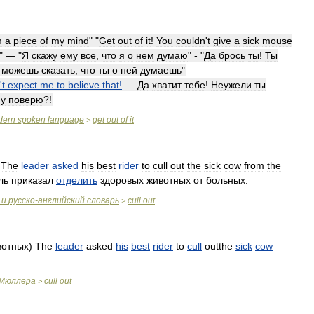
m
a
piece
of
my
mind
" "
Get
out
of
it
!
You
couldn
'
t
give
a
sick
mouse
!" — "
Я
скажу
ему
все
,
что
я
о
нем
думаю
" - "
Да
брось
ты
!
Ты
можешь
сказать
,
что
ты
о
ней
думаешь
"
'
t
expect
me
to
believe
that
!
—
Да
хватит
тебе
!
Неужели
ты
му
поверю
?!
dern
spoken
language
get
out
of
it
>
)
The
leader
asked
his
best
rider
to
cull
out
the
sick
cow
from
the
ль
приказал
отделить
здоровых
животных
от
больных
.
и
русско
-
английский
словарь
cull
out
>
вотных
)
The
leader
asked
his
best
rider
to
cull
outthe
sick
cow
Мюллера
cull
out
>