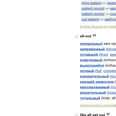
lying
patient
—
лежа
patient
record
—
кар
patient
survey
—
ос
out
patient
—
амбул
English
-
Russian
big
medi
all
-
out
14
тотальный
имя
пр
напряженный
(
tens
уставший
(
tired
,
wea
измученный
(
exhau
выдохшийся
(
exhau
полный
(
full
,
comple
изнурительный
(
gr
идущий
напролом
(
массированный
(
ma
решительный
(
reso
тотальный
(
total
,
all
Англо
-
русский
синоним
like
all
get
out
15