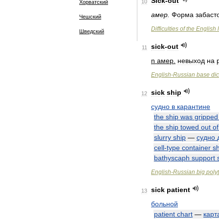
Sick
-
out
10
Хорватский
амер
.
Форма
забаст
Чешский
Difficulties
of
the
English
Шведский
sick
-
out
11
n
амер
.
невыход
на
English
-
Russian
base
dic
sick
ship
12
судно
в
карантине
the
ship
was
gripped
the
ship
towed
out
of
slurry
ship
—
судно
cell
-
type
container
sh
bathyscaph
support
English
-
Russian
big
poly
sick
patient
13
больной
patient
chart
—
карт