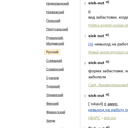
sick
-
out
Нидерландский
6
n
Норвежский
вид
забастовки
,
когд
Польский
Politics
english
-
russian
d
Португальский
sick
out
7
Румынский,
Молдавский
(
n
)
невыход
на
рабо
Русский
Новый
англо
-
русский
с
Словацкий
sick
-
out
8
Словенский
форма
забастовки
,
к
заболели
Суахили
США
.
Лингвострановед
Турецкий
Украинский
sick
-
out
9
[
ʹsıkaʋt
]
n
амер
.
Финский
невыход
на
работу
п
Французский
НБАРС
sick
-
out
>
Хинди