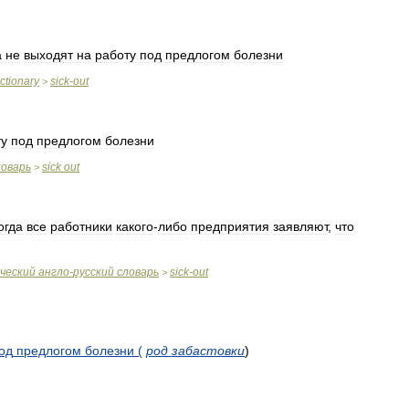
а
не
выходят
на
работу
под
предлогом
болезни
ictionary
sick
-
out
>
ту
под
предлогом
болезни
ловарь
sick
out
>
огда
все
работники
какого
-
либо
предприятия
заявляют
,
что
ческий
англо
-
русский
словарь
sick
-
out
>
од
предлогом
болезни
(
род
забастовки
)