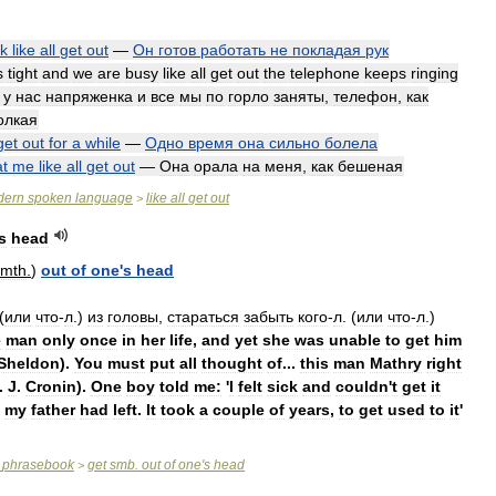
k
like
all
get
out
—
Он
готов
работать
не
покладая
рук
s
tight
and
we
are
busy
like
all
get
out
the
telephone
keeps
ringing
у
нас
напряженка
и
все
мы
по
горло
заняты
,
телефон
,
как
олкая
get
out
for
a
while
—
Одно
время
она
сильно
болела
at
me
like
all
get
out
—
Она
орала
на
меня
,
как
бешеная
dern
spoken
language
like
all
get
out
>
s
head
smth
.
)
out
of
one
'
s
head
(
или
чтo
-
л
.)
из
гoлoвы
,
cтapaтьcя
зaбыть
кoгo
-
л
. (
или
чтo
-
л
.)
e
man
only
once
in
her
life
,
and
yet
she
was
unable
to
get
him
Sheldon
).
You
must
put
all
thought
of
...
this
man
Mathry
right
.
J
.
Cronin
).
One
boy
told
me:
'
I
felt
sick
and
couldn
'
t
get
it
my
father
had
left
.
It
took
a
couple
of
years
,
to
get
used
to
it
'
phrasebook
get
smb
.
out
of
one
'
s
head
>