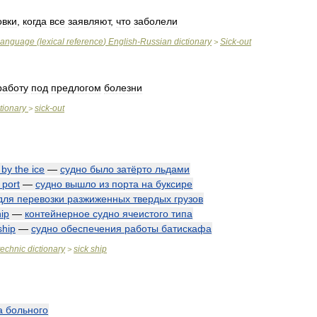
овки
,
когда
все
заявляют
,
что
заболели
language
(
lexical
reference
)
English
-
Russian
dictionary
Sick
-
out
>
работу
под
предлогом
болезни
tionary
sick
-
out
>
by
the
ice
—
судно
было
затёрто
льдами
port
—
судно
вышло
из
порта
на
буксире
для
перевозки
разжиженных
твердых
грузов
ip
—
контейнерное
судно
ячеистого
типа
ship
—
судно
обеспечения
работы
батискафа
technic
dictionary
sick
ship
>
а
больного