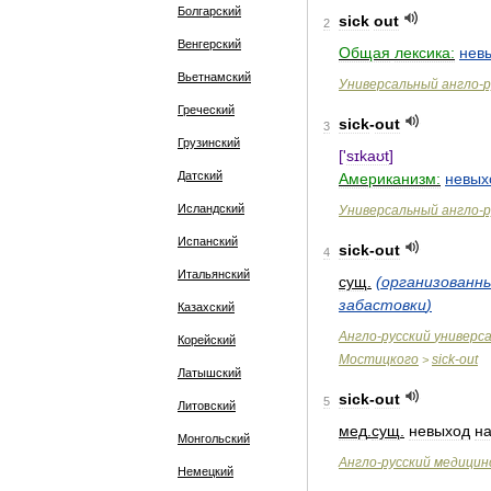
Болгарский
sick
out
2
Венгерский
Общая
лексика:
нев
Вьетнамский
Универсальный
англо
-
р
Греческий
sick
-
out
3
Грузинский
['
sɪkaʊt
]
Датский
Американизм:
невых
Исландский
Универсальный
англо
-
р
Испанский
sick
-
out
4
Итальянский
сущ
.
(
организованн
забастовки
)
Казахский
Англо
-
русский
универс
Корейский
Мостицкого
sick
-
out
>
Латышский
sick
-
out
5
Литовский
мед
.
сущ
.
невыход
н
Монгольский
Англо
-
русский
медицин
Немецкий