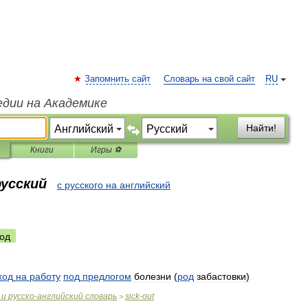
Запомнить сайт
Словарь на свой сайт
RU
едии на Академике
Найти!
Книги
Игры ⚽
русский
с русского на английский
од
ход
на
работу
под
предлогом
болезни
(
род
забастовки
)
и
русско
-
английский
словарь
sick
-
out
>