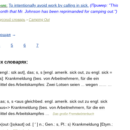
ние:
To
intentionally
avoid
work
by
calling
in
sick
.
(
Пример:
"
This
onth
that
Mr
.
Johnson
has
been
reprimanded
for
camping
out
.")
усский
словарь
Camping
Out
>
ующая
→
4
5
6
7
их
словарях:
engl
.
:
sɪk
aʊt
],
das
;
s
,
s
[
engl
.
amerik
.
sick
out
,
zu
engl
.
sick
=
s
]
:
Krankmeldung
(
bes
.
von
Arbeitnehmern
,
für
die
ein
ittel
des
Arbeitskampfes:
Zwei
Lotsen
seien
...
wegen
...… …
das
;
s
,
s
<
aus
gleichbed
.
engl
.
amerik
.
sick
out
zu
engl
.
sick
aus
«>
Krankmeldung
(
bes
.
von
Arbeitnehmern
,
für
die
ein
ittel
des
Arbeitskampfes
…
Das
große
Fremdwörterbuch
k
|
out
〈
[
sı̣kaʊt
]
od
. [ ′ ]
n
.;
Gen
.
:
s
,
Pl
.
:
s〉
Krankmeldung
[
Etym
.
: