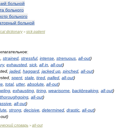
чий
больной
та
больного
мотр
больного
аторный
больной
cal
dictionary
sick
patient
>
илагательное:
e
,
strained
,
stressful
,
intense
,
strenuous
,
all
-
out
)
ry
,
exhausted
,
sick
,
all
in
,
all
-
out
)
sted
,
jaded
,
haggard
,
jacked
up
,
pinched
,
all
-
out
)
sted
,
spent
,
stale
,
tired
,
palled
,
all
-
out
)
te
,
total
,
utter
,
absolute
,
all
-
out
)
ueling
,
exhausting
,
tiring
,
wearisome
,
backbreaking
,
all
-
out
)
thoroughgoing
,
all
-
out
)
ssive
,
all
-
out
)
lute
,
strong
,
decisive
,
determined
,
drastic
,
all
-
out
)
-
out
)
ический
словарь
all
-
out
>