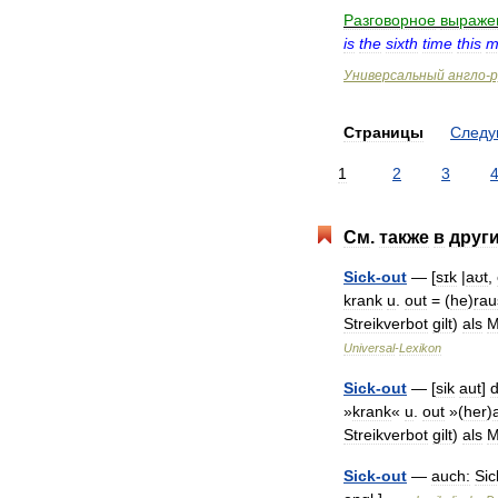
Разговорное
выраже
is
the
sixth
time
this
m
Универсальный
англо
-
р
Страницы
След
1
2
3
См
.
также
в
друг
Sick
-
out
— [
sɪk
|
aʊt
,
krank
u
.
out
= (
he
)
rau
Streikverbot
gilt
)
als
M
Universal
-
Lexikon
Sick
-
out
— [
sik
aut
]
»
krank
«
u
.
out
»(
her
)
Streikverbot
gilt
)
als
M
Sick
-
out
—
auch:
Sic