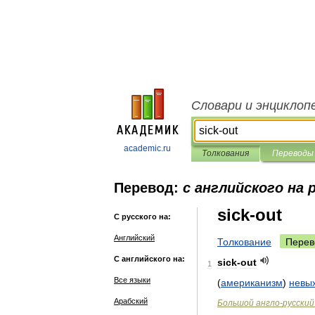
Словари и энциклоп
academic.ru
Толкования
Переводы
Перевод:
с английского на 
sick-out
С русского на:
Английский
Толкование
Перев
С английского на:
sick
-
out
1
Все языки
(
американизм
)
невы
Арабский
Большой
англо
-
русский