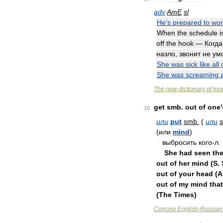
adv
AmE
sl
He
'
s
prepared
to
wor
When
the
schedule
i
off
the
hook
—
Когда
назло
,
звонит
не
ум
She
was
sick
like
all
She
was
screaming
The
new
dictionary
of
mo
get
smb
.
out
of
one
'
16
или
put
smb
.
(
или
(
или
mind
)
выбpocить
кoгo
-
л
. 
She
had
seen
th
out
of
her
mind
(
S
.
out
of
your
head
(
A
out
of
my
mind
that
(
The
Times
)
Concise
English
-
Russian