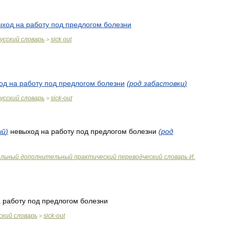
ыход
на
работу
под
предлогом
болезни
усский
словарь
sick
out
>
од
на
работу
под
предлогом
болезни
(
род
забастовки
)
усский
словарь
sick
-
out
>
ый
)
невыход
на
работу
под
предлогом
болезни
(
род
альный
дополнительный
практический
переводческий
словарь
И
.
а
работу
под
предлогом
болезни
ский
словарь
sick
-
out
>