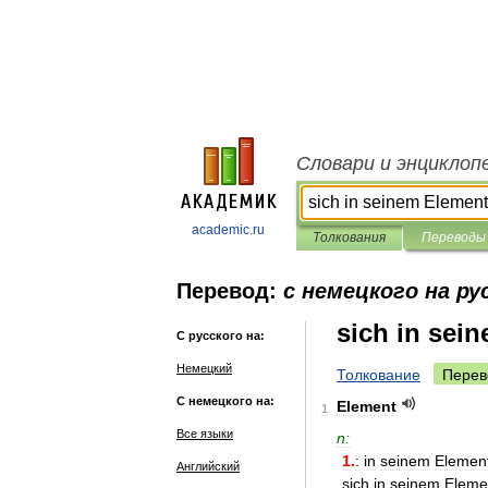
Словари и энциклоп
academic.ru
Толкования
Переводы
Перевод:
с немецкого на ру
sich in sei
С русского на:
Немецкий
Толкование
Перев
С немецкого на:
Element
1
Все языки
n:
1
.
:
in
seinem
Elemen
Английский
sich
in
seinem
Eleme