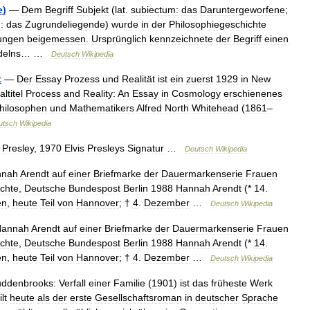
e
)
—
Dem
Begriff
Subjekt
(
lat
.
subiectum:
das
Daruntergeworfene
;
:
das
Zugrundeliegende
)
wurde
in
der
Philosophiegeschichte
ungen
beigemessen
.
Ursprünglich
kennzeichnete
der
Begriff
einen
elns
… …
Deutsch
Wikipedia
t
—
Der
Essay
Prozess
und
Realität
ist
ein
zuerst
1929
in
New
altitel
Process
and
Reality:
An
Essay
in
Cosmology
erschienenes
hilosophen
und
Mathematikers
Alfred
North
Whitehead
(
1861
–
utsch
Wikipedia
Presley
,
1970
Elvis
Presleys
Signatur
…
Deutsch
Wikipedia
nnah
Arendt
auf
einer
Briefmarke
der
Dauermarkenserie
Frauen
chte
,
Deutsche
Bundespost
Berlin
1988
Hannah
Arendt
(*
14
.
en
,
heute
Teil
von
Hannover
; †
4
.
Dezember
…
Deutsch
Wikipedia
Hannah
Arendt
auf
einer
Briefmarke
der
Dauermarkenserie
Frauen
chte
,
Deutsche
Bundespost
Berlin
1988
Hannah
Arendt
(*
14
.
en
,
heute
Teil
von
Hannover
; †
4
.
Dezember
…
Deutsch
Wikipedia
ddenbrooks:
Verfall
einer
Familie
(
1901
)
ist
das
früheste
Werk
ilt
heute
als
der
erste
Gesellschaftsroman
in
deutscher
Sprache