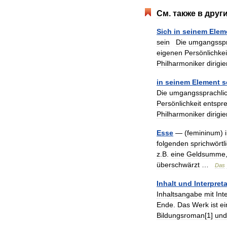
См
.
также
в
друг
Sich
in
seinem
Elem
sein
Die
umgangsspr
eigenen
Persönlichkei
Philharmoniker
dirigie
in
seinem
Element
s
Die
umgangssprachli
Persönlichkeit
entspr
Philharmoniker
dirigie
Esse
— (
femininum
)
folgenden
sprichwörtl
z
.
B
.
eine
Geldsumme
überschwärzt
…
Das
Inhalt
und
Interpret
Inhaltsangabe
mit
Int
Ende
.
Das
Werk
ist
ei
Bildungsroman
[
1
]
und