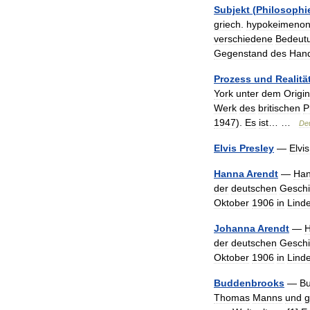
Subjekt
(
Philosophi
griech
.
hypokeimenon
verschiedene
Bedeut
Gegenstand
des
Hand
Prozess
und
Realitä
York
unter
dem
Origin
Werk
des
britischen
P
1947
).
Es
ist
… …
De
Elvis
Presley
—
Elvis
Hanna
Arendt
—
Ha
der
deutschen
Geschi
Oktober
1906
in
Lind
Johanna
Arendt
—
der
deutschen
Geschi
Oktober
1906
in
Lind
Buddenbrooks
—
Bu
Thomas
Manns
und
g