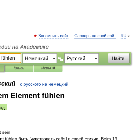
Запомнить сайт
Словарь на свой сайт
RU
едии на Академике
Найти!
Книги
Игры ⚽
сский
с русского на немецкий
nem Element fühlen
од
t
sein
nt
fühlen
быть
[
чувствовать
себя
]
в
своей
стихии
.
Beim
13
.