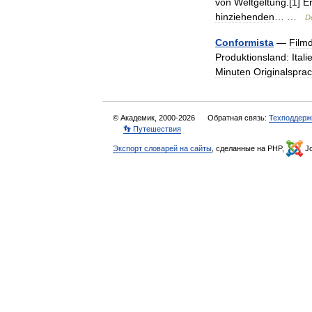
von
Weltgeltung
.[
1
]
E
hinziehenden
… …
D
Conformista
—
Film
Produktionsland:
Itali
Minuten
Originalsprac
© Академик, 2000-2026
Обратная связь:
Техподдерж
👣 Путешествия
Экспорт словарей на сайты
, сделанные на PHP,
Jo