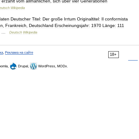
r
erzählt
vom
allmählichen
,
sich
über
vier
Generationen
eutsch
Wikipedia
daten
Deutscher
Titel:
Der
große
Irrtum
Originaltitel:
Il
conformista
en
,
Frankreich
,
Deutschland
Erscheinungsjahr:
1970
Länge:
111
…
Deutsch
Wikipedia
ка
,
Реклама на сайте
18+
omla,
Drupal,
WordPress, MODx.