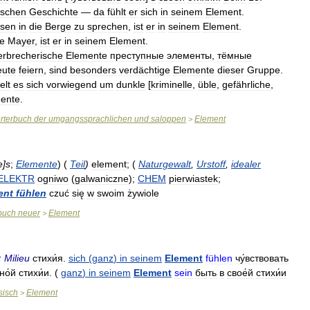
tschen
Geschichte
—
da
fühlt
er
sich
in
seinem
Element
.
isen
in
die
Berge
zu
sprechen
,
ist
er
in
seinem
Element
.
ie
Mayer
,
ist
er
in
seinem
Element
.
erbrecherische
Elemente
преступные
элементы
,
тёмные
eute
feiern
,
sind
besonders
verdächtige
Elemente
dieser
Gruppe
.
elt
es
sich
vorwiegend
um
dunkle
[
kriminelle
,
üble
,
gefährliche
,
ente
.
rterbuch
der
umgangssprachlichen
und
saloppen
Element
>
e
]
s
;
Elemente
) (
Teil
)
element
; (
Naturgewalt
,
Urstoff
,
idealer
ELEKTR
ogniwo
(
galwaniczne
);
CHEM
pierwiastek
;
ent
fühlen
czuć
się
w
swoim
żywiole
buch
neuer
Element
>
;
Milieu
стихи́я
.
sich
(
ganz
)
in
seinem
Element
fühlen
чу́вствовать
но́й
стихи́и
. (
ganz
)
in
seinem
Element
sein
быть
в
свое́й
стихи́и
sisch
Element
>