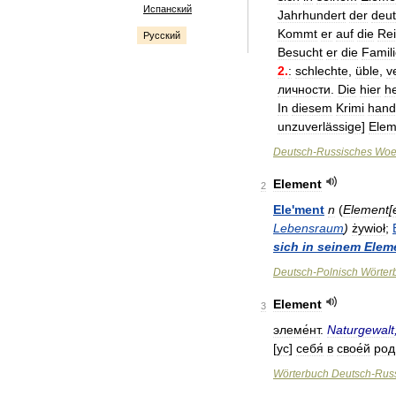
Испанский
Jahrhundert
der
deu
Kommt
er
auf
die
Re
Русский
Besucht
er
die
Famil
2
.
:
schlechte
,
üble
,
v
личности
.
Die
hier
h
In
diesem
Krimi
hand
unzuverlässige
]
Elem
Deutsch
-
Russisches
Woe
Element
2
Ele
'
ment
n
(
Element
[
Lebensraum
)
żywioł
;
sich
in
seinem
Elem
Deutsch
-
Polnisch
Wörter
Element
3
элеме́нт
.
Naturgewalt
[
ус
]
себя́
в
свое́й
род
Wörterbuch
Deutsch
-
Rus