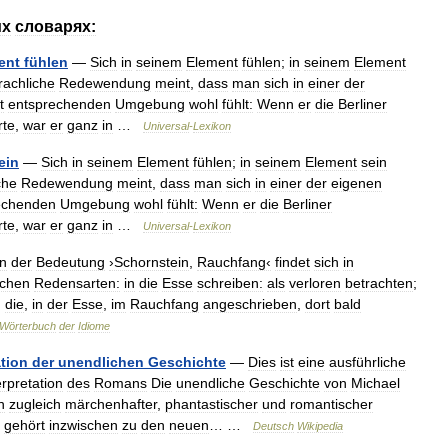
их
словарях:
ent
fühlen
—
Sich
in
seinem
Element
fühlen
;
in
seinem
Element
achliche
Redewendung
meint
,
dass
man
sich
in
einer
der
t
entsprechenden
Umgebung
wohl
fühlt:
Wenn
er
die
Berliner
rte
,
war
er
ganz
in
…
Universal
-
Lexikon
ein
—
Sich
in
seinem
Element
fühlen
;
in
seinem
Element
sein
che
Redewendung
meint
,
dass
man
sich
in
einer
der
eigenen
echenden
Umgebung
wohl
fühlt:
Wenn
er
die
Berliner
rte
,
war
er
ganz
in
…
Universal
-
Lexikon
in
der
Bedeutung
›Schornstein
,
Rauchfang‹
findet
sich
in
ichen
Redensarten:
in
die
Esse
schreiben:
als
verloren
betrachten
;
,
die
,
in
der
Esse
,
im
Rauchfang
angeschrieben
,
dort
bald
Wörterbuch
der
Idiome
ation
der
unendlichen
Geschichte
—
Dies
ist
eine
ausführliche
erpretation
des
Romans
Die
unendliche
Geschichte
von
Michael
n
zugleich
märchenhafter
,
phantastischer
und
romantischer
gehört
inzwischen
zu
den
neuen
… …
Deutsch
Wikipedia