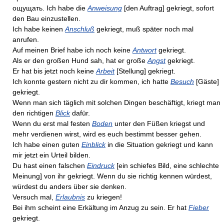
ощущать. Ich habe die
Anweisung
[den Auftrag] gekriegt, sofort
den Bau einzustellen.
Ich habe keinen
Anschluß
gekriegt, muß später noch mal
anrufen.
Auf meinen Brief habe ich noch keine
Antwort
gekriegt.
Als er den großen Hund sah, hat er große
Angst
gekriegt.
Er hat bis jetzt noch keine
Arbeit
[Stellung] gekriegt.
Ich konnte gestern nicht zu dir kommen, ich hatte
Besuch
[Gäste]
gekriegt.
Wenn man sich täglich mit solchen Dingen beschäftigt, kriegt man
den richtigen
Blick
dafür.
Wenn du erst mal festen
Boden
unter den Füßen kriegst und
mehr verdienen wirst, wird es euch bestimmt besser gehen.
Ich habe einen guten
Einblick
in die Situation gekriegt und kann
mir jetzt ein Urteil bilden.
Du hast einen falschen
Eindruck
[ein schiefes Bild, eine schlechte
Meinung] von ihr gekriegt. Wenn du sie richtig kennen würdest,
würdest du anders über sie denken.
Versuch mal,
Erlaubnis
zu kriegen!
Bei ihm scheint eine Erkältung im Anzug zu sein. Er hat
Fieber
gekriegt.