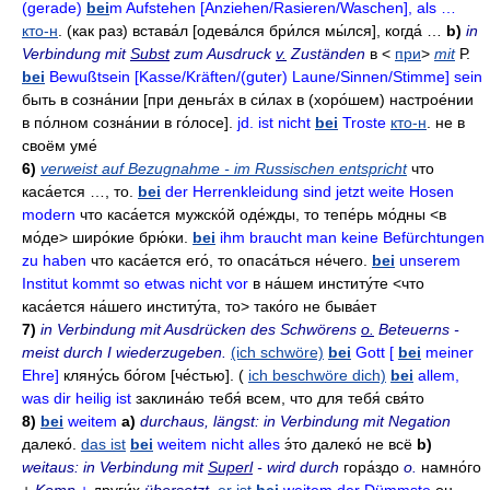
(gerade)
bei
m Aufstehen [Anziehen/Rasieren/Waschen], als …
кто-н
. (как раз)
встава́л
[одева́лся бри́лся
мы́лся], когда́ …
b)
in
Verbindung mit
Subst
zum Ausdruck
v.
Zuständen
в
<
при
>
mit
Р.
bei
Bewußtsein [Kasse/Kräften/(guter) Laune/Sinnen/Stimme] sein
быть в созна́нии
[при деньга́х в си́лах
в
(хоро́шем)
настрое́нии
в по́лном созна́нии
в го́лосе].
jd. ist nicht
bei
Troste
кто-н
.
не в
своём уме́
6)
verweist auf Bezugnahme - im Russischen entspricht
что
каса́ется …, то
.
bei
der Herrenkleidung sind jetzt weite Hosen
modern
что каса́ется мужско́й оде́жды
,
то тепе́рь мо́дны
<в
мо́де>
широ́кие брю́ки
.
bei
ihm braucht man keine Befürchtungen
zu haben
что каса́ется его́
,
то опаса́ться не́чего
.
bei
unserem
Institut kommt so etwas nicht vor
в на́шем институ́те
<что
каса́ется на́шего институ́та,
то> тако́го не быва́ет
7)
in Verbindung mit Ausdrücken des Schwörens
o.
Beteuerns -
meist durch I wiederzugeben.
(ich schwöre)
bei
Gott [
bei
meiner
Ehre]
кляну́сь бо́гом
[че́стью]. (
ich beschwöre dich)
bei
allem,
was dir heilig ist
заклина́ю тебя́ всем
,
что для тебя́ свя́то
8)
bei
weitem
a)
durchaus, längst: in Verbindung mit Negation
далеко́
.
das ist
bei
weitem nicht alles
э́то далеко́ не всё
b)
weitaus: in Verbindung mit
Superl
- wird durch
гора́здо
о.
намно́го