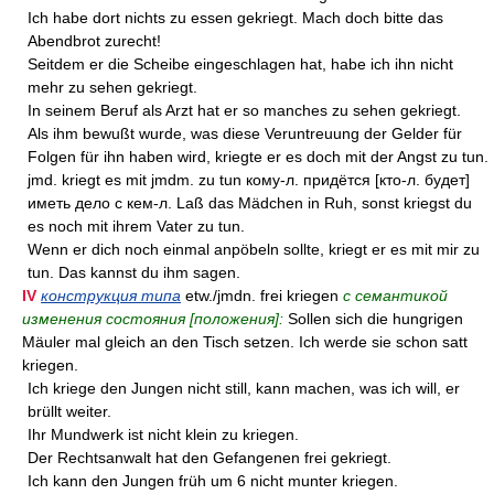
Ich habe dort nichts zu essen gekriegt. Mach doch bitte das
Abendbrot zurecht!
Seitdem er die Scheibe eingeschlagen hat, habe ich ihn nicht
mehr zu sehen gekriegt.
In seinem Beruf als Arzt hat er so manches zu sehen gekriegt.
Als ihm bewußt wurde, was diese Veruntreuung der Gelder für
Folgen für ihn haben wird, kriegte er es doch mit der Angst zu tun.
jmd. kriegt es mit jmdm. zu tun кому-л. придётся [кто-л. будет]
иметь дело с кем-л. Laß das Mädchen in Ruh, sonst kriegst du
es noch mit ihrem Vater zu tun.
Wenn er dich noch einmal anpöbeln sollte, kriegt er es mit mir zu
tun. Das kannst du ihm sagen.
IV
конструкция типа
etw./jmdn. frei kriegen
с семантикой
изменения состояния [положения]:
Sollen sich die hungrigen
Mäuler mal gleich an den Tisch setzen. Ich werde sie schon satt
kriegen.
Ich kriege den Jungen nicht still, kann machen, was ich will, er
brüllt weiter.
Ihr Mundwerk ist nicht klein zu kriegen.
Der Rechtsanwalt hat den Gefangenen frei gekriegt.
Ich kann den Jungen früh um 6 nicht munter kriegen.