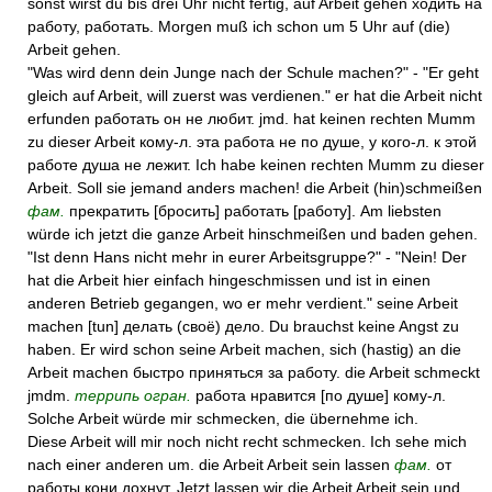
sonst wirst du bis drei Uhr nicht fertig, auf Arbeit gehen ходить на
работу, работать. Morgen muß ich schon um 5 Uhr auf (die)
Arbeit gehen.
"Was wird denn dein Junge nach der Schule machen?" - "Er geht
gleich auf Arbeit, will zuerst was verdienen." er hat die Arbeit nicht
erfunden работать он не любит. jmd. hat keinen rechten Mumm
zu dieser Arbeit кому-л. эта работа не по душе, у кого-л. к этой
работе душа не лежит. Ich habe keinen rechten Mumm zu dieser
Arbeit. Soll sie jemand anders machen! die Arbeit (hin)schmeißen
фам.
прекратить [бросить] работать [работу]. Am liebsten
würde ich jetzt die ganze Arbeit hinschmeißen und baden gehen.
"Ist denn Hans nicht mehr in eurer Arbeitsgruppe?" - "Nein! Der
hat die Arbeit hier einfach hingeschmissen und ist in einen
anderen Betrieb gegangen, wo er mehr verdient." seine Arbeit
machen [tun] делать (своё) дело. Du brauchst keine Angst zu
haben. Er wird schon seine Arbeit machen, sich (hastig) an die
Arbeit machen быстро приняться за работу. die Arbeit schmeckt
jmdm.
террипь огран.
работа нравится [по душе] кому-л.
Solche Arbeit würde mir schmecken, die übernehme ich.
Diese Arbeit will mir noch nicht recht schmecken. Ich sehe mich
nach einer anderen um. die Arbeit Arbeit sein lassen
фам.
от
работы кони дохнут. Jetzt lassen wir die Arbeit Arbeit sein und