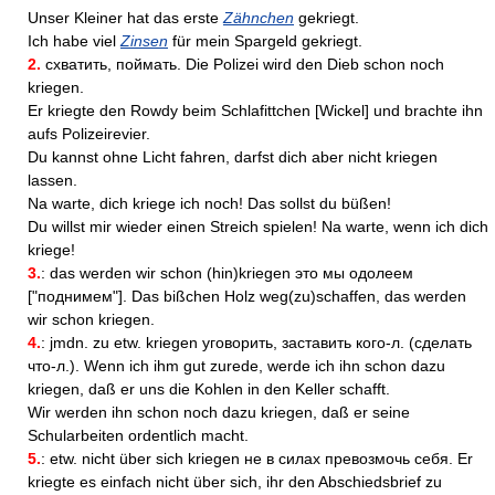
Unser Kleiner hat das erste
Zähnchen
gekriegt.
Ich habe viel
Zinsen
für mein Spargeld gekriegt.
2.
схватить, поймать. Die Polizei wird den Dieb schon noch
kriegen.
Er kriegte den Rowdy beim Schlafittchen [Wickel] und brachte ihn
aufs Polizeirevier.
Du kannst ohne Licht fahren, darfst dich aber nicht kriegen
lassen.
Na warte, dich kriege ich noch! Das sollst du büßen!
Du willst mir wieder einen Streich spielen! Na warte, wenn ich dich
kriege!
3.
: das werden wir schon (hin)kriegen это мы одолеем
["поднимем"]. Das bißchen Holz weg(zu)schaffen, das werden
wir schon kriegen.
4.
: jmdn. zu etw. kriegen уговорить, заставить кого-л. (сделать
что-л.). Wenn ich ihm gut zurede, werde ich ihn schon dazu
kriegen, daß er uns die Kohlen in den Keller schafft.
Wir werden ihn schon noch dazu kriegen, daß er seine
Schularbeiten ordentlich macht.
5.
: etw. nicht über sich kriegen не в силах превозмочь себя. Er
kriegte es einfach nicht über sich, ihr den Abschiedsbrief zu