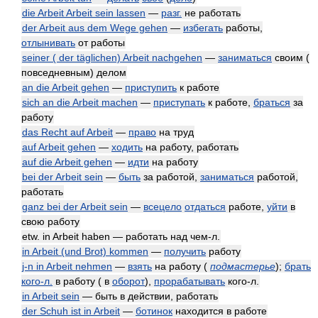
die Arbeit Arbeit sein lassen
—
разг.
не работать
der Arbeit aus dem Wege gehen
—
избегать
работы,
отлынивать
от работы
seiner ( der täglichen) Arbeit nachgehen
—
заниматься
своим (
повседневным) делом
an die Arbeit gehen
—
приступить
к работе
sich an die Arbeit machen
—
приступать
к работе,
браться
за
работу
das Recht auf Arbeit
—
право
на труд
auf Arbeit gehen
—
ходить
на работу, работать
auf die Arbeit gehen
—
идти
на работу
bei der Arbeit sein
—
быть
за работой,
заниматься
работой,
работать
ganz bei der Arbeit sein
—
всецело
отдаться
работе,
уйти
в
свою работу
etw. in Arbeit haben — работать над чем-л.
in Arbeit (und Brot) kommen
—
получить
работу
j-n in Arbeit nehmen
—
взять
на работу
(
подмастерье
)
;
брать
кого-л.
в работу ( в
оборот
),
прорабатывать
кого-л.
in Arbeit sein
— быть в действии, работать
der Schuh ist in Arbeit
—
ботинок
находится в работе