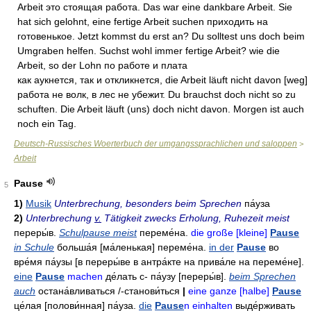
Arbeit это стоящая работа. Das war eine dankbare Arbeit. Sie
hat sich gelohnt, eine fertige Arbeit suchen приходить на
готовенькое. Jetzt kommst du erst an? Du solltest uns doch beim
Umgraben helfen. Suchst wohl immer fertige Arbeit? wie die
Arbeit, so der Lohn по работе и плата
как аукнется, так и откликнется, die Arbeit läuft nicht davon [weg]
работа не волк, в лес не убежит. Du brauchst doch nicht so zu
schuften. Die Arbeit läuft (uns) doch nicht davon. Morgen ist auch
noch ein Tag.
Deutsch-Russisches Woerterbuch der umgangssprachlichen und saloppen
>
Arbeit
Pause
5
1)
Musik
Unterbrechung, besonders beim Sprechen
па́уза
2)
Unterbrechung
v.
Tätigkeit zwecks Erholung, Ruhezeit meist
переры́в
.
Schulpause meist
переме́на
.
die große [kleine]
Pause
in Schule
больша́я
[ма́ленькая]
переме́на
.
in der
Pause
во
вре́мя па́узы
[в переры́ве в антра́кте
на прива́ле
на переме́не].
eine
Pause
machen
де́лать
с- па́узу
[переры́в].
beim Sprechen
auch
остана́вливаться
/-
станови́ться
|
eine ganze [halbe]
Pause
це́лая
[полови́нная]
па́уза
.
die
Pause
n einhalten
выде́рживать