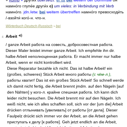
+
Komp
+
други́х
übersetzt.
er ist
bei
weitem der Dümmste
он
намно́го глупе́е други́х
c)
um vieles: in Verbindung mit Verb
намно́го
.
jdn./etw.
bei
weitem übertreffen
намно́го превосходи́ть
/-
взойти́ кого́-н
. что-н.
Wörterbuch Deutsch-Russisch
bei
>
Arbeit
4
/ ganze Arbeit работа на совесть, добросовестная работа.
Dieser Maler leistet immer ganze Arbeit. Ich empfehle ihn dir.
halbe Arbeit неполноценная работа. Er macht immer nur halbe
Arbeit, wenn er nicht kontrolliert wird.
Diese Reparatur bezahle ich nicht. Das ist halbe Arbeit! ein
(großes, schweres) Stück Arbeit много работы
(с чём-л.),
работы хватит! Das ist ein großes Stück Arbeit! So schnell werde
ich damit nicht fertig, die Arbeit brennt jmdm. auf den Nägeln [auf
den Nähten] у кого-л. крайне спешная работа. Ich kann dich
leider nicht besuchen. Die Arbeit brennt mir auf den Nägeln. Ich
weiß nicht, wie ich alles schaffen soll, sich vor der [um die] Arbeit
drücken отлынивать [увиливать] от работы [от дела]. Dieser
Faulpelz drückt sich immer vor der Arbeit, an die Arbeit gehen
приступать к делу [к работе]. Geh jetzt endlich an die Arbeit,