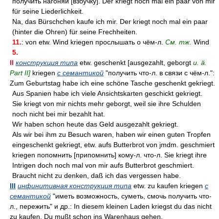
получить нагоняй [взбучку]. Der kriegt noch mal ein paar von mir
für seine Liederlichkeit.
Na, das Bürschchen kaufe ich mir. Der kriegt noch mal ein paar
(hinter die Ohren) für seine Frechheiten.
11.
: von etw. Wind kriegen прослышать о чём-л.
См. тж.
Wind
5.
II
конструкция типа
etw. geschenkt [ausgezahlt, geborgt
u. ä.
Part II]
kriegen
с семантикой
"получить что-л. в связи с чём-л.":
Zum Geburtstag habe ich eine schöne Tasche geschenkt gekriegt.
Aus Spanien habe ich viele Ansichtskarten geschickt gekriegt.
Sie kriegt von mir nichts mehr geborgt, weil sie ihre Schulden
noch nicht bei mir bezahlt hat.
Wir haben schon heute das Geld ausgezahlt gekriegt.
Als wir bei ihm zu Besuch waren, haben wir einen guten Tropfen
eingeschenkt gekriegt, etw. aufs Butterbrot von jmdm. geschmiert
kriegen попомнить [припомнить] кому-л. что-л. Sie kriegt ihre
Intrigen doch noch mal von mir aufs Butterbrot geschmiert.
Braucht nicht zu denken, daß ich das vergessen habe.
III
инфинитивная конструкция типа
etw. zu kaufen kriegen
с
семантикой
"иметь возможность, суметь, смочь получить что-
л., пережить" и др.: In diesem kleinen Laden kriegst du das nicht
zu kaufen. Du mußt schon ins Warenhaus gehen.