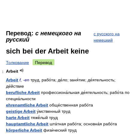
Перевод:
с немецкого на
с русского на
русский
немецкий
sich bei der Arbeit keine
Толкование
Перевод
Arbeit
1
Arbeit
f, -en
труд, рабо́та; де́ло; заня́тие; де́ятельность;
де́йствие
berufliche Arbeit
профессиона́льная де́ятельность; рабо́та по
специа́льности
ehrenamtliche Arbeit
обще́ственная рабо́та
geistige Arbeit
у́мственный труд
harte Arbeit
тяжё́лый труд
hauptamtliche Arbeit
шта́тная рабо́та; основна́я рабо́та
körperliche Arbeit
физи́ческий труд