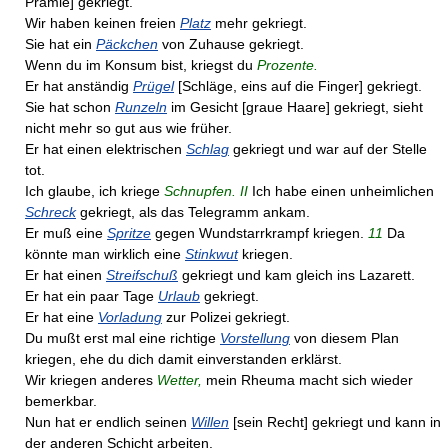
Prämie] gekriegt.
Wir haben keinen freien
Platz
mehr gekriegt.
Sie hat ein
Päckchen
von Zuhause gekriegt.
Wenn du im Konsum bist, kriegst du
Prozente.
Er hat anständig
Prügel
[Schläge, eins auf die Finger] gekriegt.
Sie hat schon
Runzeln
im Gesicht [graue Haare] gekriegt, sieht
nicht mehr so gut aus wie früher.
Er hat einen elektrischen
Schlag
gekriegt und war auf der Stelle
tot.
Ich glaube, ich kriege
Schnupfen. II
Ich habe einen unheimlichen
Schreck
gekriegt, als das Telegramm ankam.
Er muß eine
Spritze
gegen Wundstarrkrampf kriegen.
11
Da
könnte man wirklich eine
Stinkwut
kriegen.
Er hat einen
Streifschuß
gekriegt und kam gleich ins Lazarett.
Er hat ein paar Tage
Urlaub
gekriegt.
Er hat eine
Vorladung
zur Polizei gekriegt.
Du mußt erst mal eine richtige
Vorstellung
von diesem Plan
kriegen, ehe du dich damit einverstanden erklärst.
Wir kriegen anderes
Wetter,
mein Rheuma macht sich wieder
bemerkbar.
Nun hat er endlich seinen
Willen
[sein Recht] gekriegt und kann in
der anderen Schicht arbeiten.