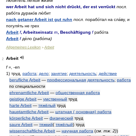
люби́тель лё́гкой жи́зни
wer Arbeit hat und sich nicht drückt, der est verrückt
посл.
рабо́та дурако́в лю́бит
nach getaner Arbeit ist gut ruhn
посл.
порабо́тал на сла́ву, и
погуля́ть не грех
Arbeit
f
, Arbeitseinsatz
m
, Beschäftigung
f
рабо́та
Arbeit
f
де́ло
(рабо́та)
Allgemeines Lexikon
Arbeit
>
Arbeit
2
f =
, -en
1)
труд,
работа
;
дело
;
занятие
;
деятельность
;
действие
berufliche Arbeit
—
профессиональная
деятельность
;
работа
по специальности
ehrenamtliche Arbeit
—
общественная работа
geistige Arbeit
—
умственный
труд
harte Arbeit
—
тяжёлый
труд
hauptamtliche Arbeit
—
штатная ( основная) работа
körperliche Arbeit
—
физический
труд
saure Arbeit
—
тяжкий
(
тяжёлый
) труд
wissenschaftliche Arbeit
—
научная работа
(
см. тж. 2)
)