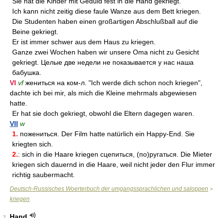
Sie hat die Kinder mit Geduld fest in die Hand gekriegt.
Ich kann nicht zeitig diese faule Wanze aus dem Bett kriegen.
Die Studenten haben einen großartigen Abschlußball auf die
Beine gekriegt.
Er ist immer schwer aus dem Haus zu kriegen.
Ganze zwei Wochen haben wir unsere Oma nicht zu Gesicht
gekriegt. Целые две недели не показывается у нас наша
бабушка.
VI
vf
жениться на ком-л. "Ich werde dich schon noch kriegen",
dachte ich bei mir, als mich die Kleine mehrmals abgewiesen
hatte.
Er hat sie doch gekriegt, obwohl die Eltern dagegen waren.
VII
w
1.
пожениться. Der Film hatte natürlich ein Happy-End. Sie
kriegten sich.
2.
: sich in die Haare kriegen сцепиться, (по)ругаться. Die Mieter
kriegen sich dauernd in die Haare, weil nicht jeder den Flur immer
richtig saubermacht.
Deutsch-Russisches Woerterbuch der umgangssprachlichen und saloppen
>
kriegen
Hand
7