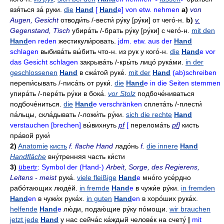
взя́ться за́ руки
.
die
Hand
[
Hand
e] von etw. nehmen
a)
von
Augen, Gesicht
отводи́ть
/-
вести́ ру́ку
[ру́ки]
от чего́-н
.
b)
v.
Gegenstand, Tisch
убира́ть
/-
брать ру́ку
[ру́ки]
с чего́-н
.
mit den
Hand
en reden
жестикули́ровать
.
jdm. etw. aus der
Hand
schlagen
выбива́ть
вы́бить что-н
.
из рук у кого́-н
.
die
Hand
e vor
das Gesicht schlagen
закрыва́ть
/-
кры́ть лицо́ рука́ми
.
in der
geschlossenen
Hand
в сжа́той руке́
.
mit der
Hand
(ab)schreiben
перепи́сывать
/-
писа́ть
от руки́
.
die
Hand
e in die Seiten stemmen
упира́ть
/-
пере́ть ру́ки в бока́
.
vor Stolz
подбоче́ниваться
подбоче́ниться
.
die
Hand
e verschränken
сплета́ть
/-
плести́
па́льцы
,
скла́дывать
/-
ложи́ть
ру́ки
.
sich die rechte
Hand
verstauchen [brechen]
вы́вихнуть
pf
[
перелома́ть
pf
]
кисть
пра́вой руки́
2)
Anatomie
кисть
f. flache Hand
ладо́нь
f.
die innere
Hand
Handfläche
вну́тренняя часть ки́сти
3)
übertr
: Symbol der (Hand-)
Arbeit, Sorge, des Regierens,
Leitens - meist
рука́
.
viele fleißige
Hand
e
мно́го усе́рдно
рабо́тающих люде́й
.
in fremde
Hand
e
в чужи́е ру́ки
.
in fremden
Hand
en
в чужи́х рука́х
.
in guten
Hand
en
в хоро́ших рука́х
.
helfende
Hand
e
лю́ди
,
подаю́щие ру́ку по́мощи
.
wir brauchen
jetzt jede
Hand
у нас сейча́с ка́ждый челове́к на счету́
|
mit