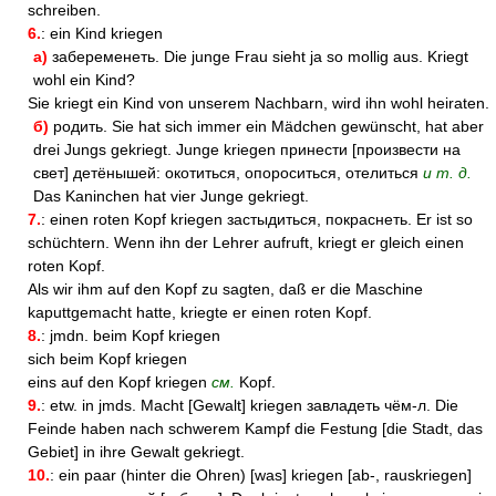
schreiben.
6.
: ein Kind kriegen
a)
забеременеть. Die junge Frau sieht ja so mollig aus. Kriegt
wohl ein Kind?
Sie kriegt ein Kind von unserem Nachbarn, wird ihn wohl heiraten.
б)
родить. Sie hat sich immer ein Mädchen gewünscht, hat aber
drei Jungs gekriegt. Junge kriegen принести [произвести на
свет] детёнышей: окотиться, опороситься, отелиться
и т. д.
Das Kaninchen hat vier Junge gekriegt.
7.
: einen roten Kopf kriegen застыдиться, покраснеть. Er ist so
schüchtern. Wenn ihn der Lehrer aufruft, kriegt er gleich einen
roten Kopf.
Als wir ihm auf den Kopf zu sagten, daß er die Maschine
kaputtgemacht hatte, kriegte er einen roten Kopf.
8.
: jmdn. beim Kopf kriegen
sich beim Kopf kriegen
eins auf den Kopf kriegen
см.
Kopf.
9.
: etw. in jmds. Macht [Gewalt] kriegen завладеть чём-л. Die
Feinde haben nach schwerem Kampf die Festung [die Stadt, das
Gebiet] in ihre Gewalt gekriegt.
10.
: ein paar (hinter die Ohren) [was] kriegen [ab-, rauskriegen]