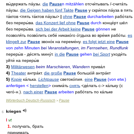
вы́держать
па́узы
.
die
Pause
n mitzählen
отсчи́тывать
/-
счита́ть
па́узы
.
die Geigen haben fünf Takte
Pause
у скри́пок па́уза в пять
та́ктов
<пять та́ктов па́узы>
|
ohne
Pause
durcharbeiten
рабо́тать
без переры́ва
.
das Konzert lief ohne
Pause
durch
конце́рт шёл
без переры́ва
.
sich bei der Arbeit keine
Pause
gönnen
не
позволя́ть
позво́лить себе́ никако́го о́тдыха во вре́мя рабо́ты
.
es
klingelt zur
Pause
звоно́к на переме́ну
.
es folgt jetzt eine
Pause
von zehn Minuten
bei Veranstaltungen, im Fernsehen, Rundfunk
переры́в - де́сять мину́т
.
in die
Pause
gehen
bei Sport
уходи́ть
уйти́ на переры́в
3)
Militärwesen
beim Marschieren, Wandern
прива́л
4)
Theater
антра́кт
.
die große
Pause
большо́й антра́кт
5)
Kopie
ка́лька
.
Lichtpause
светоко́пия
.
eine
Pause
(von etw.)
anfertigen <
herstellen
>
снима́ть
снять
<де́лать с-> ка́льку (с
чего́-н.).
nach einer
Pause
arbeiten
рабо́тать по ка́льке
Wörterbuch Deutsch-Russisch
Pause
>
kriegen
6
I
vt
1.
получать, брать
принимать