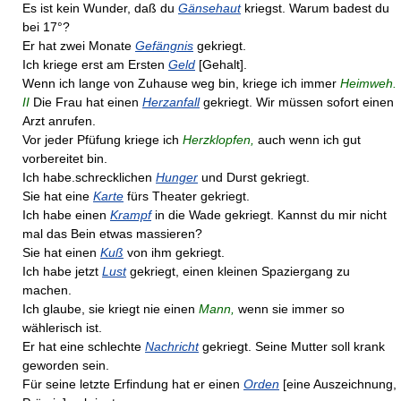
Es ist kein Wunder, daß du
Gänsehaut
kriegst. Warum badest du
bei 17°?
Er hat zwei Monate
Gefängnis
gekriegt.
Ich kriege erst am Ersten
Geld
[Gehalt].
Wenn ich lange von Zuhause weg bin, kriege ich immer
Heimweh.
II
Die Frau hat einen
Herzanfall
gekriegt. Wir müssen sofort einen
Arzt anrufen.
Vor jeder Pfüfung kriege ich
Herzklopfen,
auch wenn ich gut
vorbereitet bin.
Ich habe.schrecklichen
Hunger
und Durst gekriegt.
Sie hat eine
Karte
fürs Theater gekriegt.
Ich habe einen
Krampf
in die Wade gekriegt. Kannst du mir nicht
mal das Bein etwas massieren?
Sie hat einen
Kuß
von ihm gekriegt.
Ich habe jetzt
Lust
gekriegt, einen kleinen Spaziergang zu
machen.
Ich glaube, sie kriegt nie einen
Mann,
wenn sie immer so
wählerisch ist.
Er hat eine schlechte
Nachricht
gekriegt. Seine Mutter soll krank
geworden sein.
Für seine letzte Erfindung hat er einen
Orden
[eine Auszeichnung,