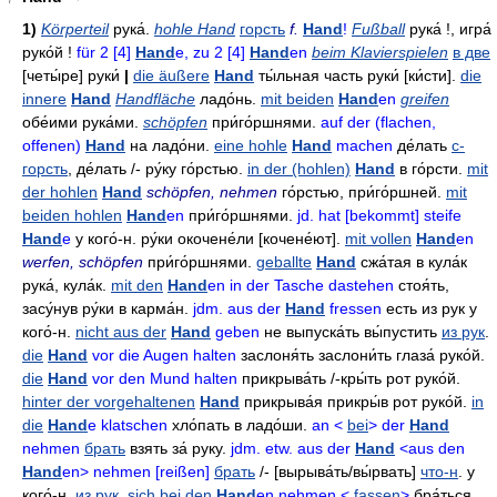
1)
Körperteil
рука́
.
hohle Hand
горсть
f.
Hand
!
Fußball
рука́
!,
игра́
руко́й
!
für 2 [4]
Hand
e, zu 2 [4]
Hand
en
beim Klavierspielen
в две
[четы́ре]
руки́
|
die äußere
Hand
ты́льная часть руки́
[ки́сти].
die
innere
Hand
Handfläche
ладо́нь
.
mit beiden
Hand
en
greifen
обе́ими рука́ми
.
schöpfen
при́го́ршнями
.
auf der (flachen,
offenen)
Hand
на ладо́ни
.
eine hohle
Hand
machen
де́лать
с-
горсть
,
де́лать
/-
ру́ку го́рстью
.
in der (hohlen)
Hand
в го́рсти
.
mit
der hohlen
Hand
schöpfen, nehmen
го́рстью
,
при́го́ршней
.
mit
beiden hohlen
Hand
en
при́го́ршнями
.
jd. hat [bekommt] steife
Hand
e
у кого́-н
.
ру́ки окочене́ли
[кочене́ют].
mit vollen
Hand
en
werfen, schöpfen
при́го́ршнями
.
geballte
Hand
сжа́тая в кула́к
рука́
,
кула́к
.
mit den
Hand
en in der Tasche dastehen
стоя́ть
,
засу́нув ру́ки в карма́н
.
jdm. aus der
Hand
fressen
есть из рук у
кого́-н
.
nicht aus der
Hand
geben
не выпуска́ть
вы́пустить
из рук
.
die
Hand
vor die Augen halten
заслоня́ть
заслони́ть
глаза́ руко́й
.
die
Hand
vor den Mund halten
прикрыва́ть
/-
кры́ть рот руко́й
.
hinter der vorgehaltenen
Hand
прикрыва́я
прикры́в рот руко́й
.
in
die
Hand
e klatschen
хло́пать в ладо́ши
.
an <
bei
> der
Hand
nehmen
брать
взять за́ руку
.
jdm. etw. aus der
Hand
<aus den
Hand
en> nehmen [reißen]
брать
/- [вырыва́ть/вы́рвать]
что-н
.
у
кого́-н
.
из рук
.
sich bei den
Hand
en nehmen <
fassen
>
бра́ться