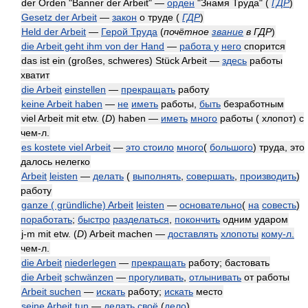
der Orden "Banner der Arbeit" —
орден
"Знамя Труда"
(
ГДР
)
Gesetz der Arbeit
—
закон
о труде
(
ГДР
)
Held der Arbeit
—
Герой Труда
(
почётное
звание
в ГДР
)
die Arbeit geht ihm von der Hand
—
работа у
него
спорится
das ist ein (großes, schweres) Stück Arbeit —
здесь
работы
хватит
die Arbeit
einstellen
—
прекращать
работу
keine Arbeit haben
—
не
иметь
работы,
быть
безработным
viel Arbeit mit etw. (
D
) haben —
иметь
много
работы ( хлопот) с
чем-л.
es kostete viel Arbeit
—
это стоило
много
(
большого
) труда, это
далось нелегко
Arbeit
leisten
—
делать
(
выполнять
,
совершать
,
производить
)
работу
ganze ( gründliche) Arbeit
leisten
—
основательно
(
на
совесть
)
поработать
;
быстро
разделаться
,
покончить
одним ударом
j-m mit etw. (
D
) Arbeit machen —
доставлять
хлопоты
кому-л.
чем-л.
die Arbeit
niederlegen
—
прекращать
работу; бастовать
die Arbeit
schwänzen
—
прогуливать
,
отлынивать
от работы
Arbeit suchen
—
искать
работу;
искать
место
seine Arbeit tun
—
делать
своё
(
дело
)