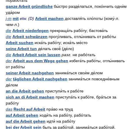
порабо́тать
ganze Arbeit gründliche
бы́стро разде́латься, поко́нчить одни́м
уда́ром
j-m
mit
etw. (D)
Arbeit machen
доставля́ть хло́поты (кому́-л.
чем-л.)
die
Arbeit niederlegen
прекраща́ть рабо́ту; бастова́ть
die
Arbeit schwänzen
прогу́ливать, отлы́нивать от рабо́ты
Arbeit suchen
иска́ть рабо́ту; иска́ть ме́сто
seine Arbeit tun
де́лать своё́ (де́ло)
die
Arbeit Arbeit sein lassen
разг.
не рабо́тать
der
Arbeit aus dem Wege gehen
избега́ть рабо́ты, отлы́нивать
от рабо́ты
seiner Arbeit nachgehen
занима́ться свои́м де́лом
der
täglichen Arbeit nachgehen
занима́ться повседне́вным
де́лом
an die Arbeit gehen
приступи́ть к рабо́те
sich an di Arbeit machen
приступа́ть к рабо́те, бра́ться за
рабо́ту
das
Recht auf Arbeit
пра́во на труд
auf Arbeit gehen
ходи́ть на рабо́ту, рабо́тать
auf die Arbeit gehen
идти́ на рабо́ту
bei der Arbeit sein
быть за рабо́той, занима́ться рабо́той,