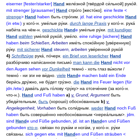
eiserner [fester/starker]
Hand
желе́зной
[твёрдой си́льной] руко́й.
mit strenger [grausamer]
Hand
стро́го
[жесто́ко].
eine feste <
strenge
>
Hand
haben
быть стро́гим
.
jd. hat eine geschickte
Hand
(in etw.)
у кого́-н
.
уме́лые ру́ки
.
durch lange Praxis
у кого́-н
.
рука́
наби́та на чём-н
.
geschickte
Hand
e
уме́лые ру́ки
.
mit kundiger
Hand
wählen
уме́лой руко́й
,
уме́ло
.
eine ruhige [sichere]
Hand
haben
beim Schießen, Arbeiten
име́ть споко́йную
[уве́ренную]
ру́ку
.
mit sicherer
Hand
steuern, arbeiten
уве́ренной руко́й
4)
Schriftzüge
рука́
,
по́черк
.
ein Brief von leserlicher
Hand
разбо́рчиво напи́санное письмо́
man kann die
Hand
nicht vor
den Augen sehen
vor Dunkelheit
темно́ - хоть глаз вы́коли /
темно́ - ни зги не ви́дно
.
viele
Hand
e machen bald ein Ende
бери́сь дру́жно
,
не бу́дет гру́зно
.
die
Hand
ins Feuer legen (für
jdn./etw.)
дава́ть
дать го́лову
<ру́ку>
на отсече́ние
(за кого́-н.
что-н.).
Hand
und Fuß haben
a)
v.
Grund, Argument
быть
убеди́тельным
,
быть
(хорошо́)
обосно́ванным
b)
v.
Angelegenheit, Vorhaben
быть соли́дным
.
weder
Hand
noch Fuß
haben
быть соверше́нно необосно́ванным
<нереа́льным>.
jdm.
sind
Hand
e und Füße gebunden, jd. ist an
Hand
en und Füßen
gebunden
кто-н
.
свя́зан по рука́м и нога́м
,
у кого́-н
.
ру́ки
свя́заны
.
sich gegen etw. mit
Hand
en und Füßen sträuben <