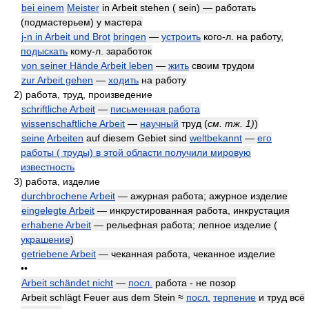
bei einem
Meister
in Arbeit stehen ( sein) — работать
(подмастерьем) у мастера
j-n in Arbeit und Brot
bringen
—
устроить
кого-л. на работу,
подыскать
кому-л. заработок
von seiner Hände Arbeit leben
—
жить
своим трудом
zur Arbeit gehen
—
ходить
на работу
2)
работа, труд, произведение
schriftliche Arbeit
—
письменная работа
wissenschaftliche Arbeit
—
научный
труд
(
см. тж. 1)
)
seine
Arbeiten
auf diesem Gebiet sind
weltbekannt
—
его
работы ( труды) в этой области получили мировую
известность
3)
работа, изделие
durchbrochene Arbeit
— ажурная работа; ажурное изделие
eingelegte Arbeit
— инкрустированная работа, инкрустация
erhabene Arbeit
— рельефная работа; лепное изделие (
украшение
)
getriebene Arbeit
— чеканная работа, чеканное изделие
••
Arbeit schändet nicht
—
посл.
работа - не позор
Arbeit schlägt Feuer aus dem Stein ≈
посл.
терпение
и труд всё