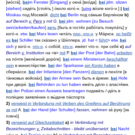
[мо́ста́].
bei
m Fenster [Eingang]
у окна́
[вхо́да].
bei
jdm. sitzen
[stehen]
сиде́ть
[стоя́ть ]
о́коло кого́-н
. [
umg
во́зле кого́-н.]
|
bei
Moskau
под Москво́й
.
dicht
bei
Berlin
под са́мым Берли́ном
b)
auf Bereich
v.
Pers
у
mit G.
bei
jdm. wohnen [zu Besuch
sein/arbeiten/kaufen]
жить
[быть в гостя́х рабо́тать
покупа́ть] у
кого́-н.
etw.
bei
Marx lesen
чита́ть
про- что-н
.
у Ма́ркса
.
so heißt
es
bei
Schiller
так ска́зано у Ши́ллера
.
jd. hat <
führt
> etw.
bei
sich
у кого́-н
.
что-н
.
с собо́й
,
кто-н
.
име́ет что-н
.
при себе́
c)
auf
Bereich
v.
Institution
на
<в>
mit
Р.
bei
der Post [der Bahn]
arbeiten
на по́чте
[желе́зной доро́ге].
bei
einem Ministerium
beschäftigt
sein
в министе́рстве
.
bei
der Sparkasse
ein Konto haben
в
сберка́ссе
.
bei
der Infanterie [den Panzern]
dienen
в пехо́те
[в
та́нковых войска́х].
bei
der Armee sein
быть в а́рмии
.
bei
Hofe
при дворе́
.
bei
Behörden zu tun haben
име́ть де́ло с властя́ми
.
bei
der Polizei einen Ausweis beantragen
подава́ть
/-
да́ть в
поли́цию заявле́ние о вы́даче па́спорта
2)
verweist in Verbindung mit Verben des Greifens auf Berührung
за
mit
A.
bei
der Hand [der Schulter]
fassen, nehmen
за́ руку
[за
плечо́]
3)
verweist auf Gleichzeitigkeit
a)
in Verbindung mit
Bezeichnungen
v.
Zeitabschnitten - bleibt unübersetzt.
bei
Nacht