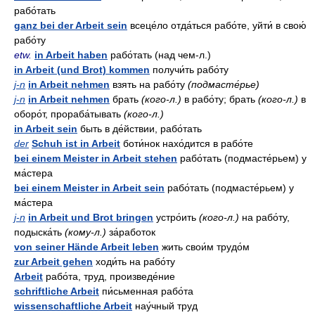
рабо́тать
ganz bei der Arbeit sein
всеце́ло отда́ться рабо́те, уйти́ в свою́
рабо́ту
etw.
in Arbeit haben
рабо́тать (над чем-л.)
in Arbeit (und Brot) kommen
получи́ть рабо́ту
j-n
in Arbeit nehmen
взять на рабо́ту
(подмасте́рье)
j-n
in Arbeit nehmen
брать
(кого-л.)
в рабо́ту; брать
(кого-л.)
в
оборо́т, прораба́тывать
(кого-л.)
in Arbeit sein
быть в де́йствии, рабо́тать
der
Schuh ist in Arbeit
боти́нок нахо́дится в рабо́те
bei einem Meister in Arbeit stehen
рабо́тать (подмасте́рьем) у
ма́стера
bei einem Meister in Arbeit sein
рабо́тать (подмасте́рьем) у
ма́стера
j-n
in Arbeit und Brot bringen
устро́ить
(кого-л.)
на рабо́ту,
подыска́ть
(кому-л.)
за́работок
von seiner Hände Arbeit leben
жить свои́м трудо́м
zur Arbeit gehen
ходи́ть на рабо́ту
Arbeit
рабо́та, труд, произведе́ние
schriftliche Arbeit
пи́сьменная рабо́та
wissenschaftliche Arbeit
нау́чный труд