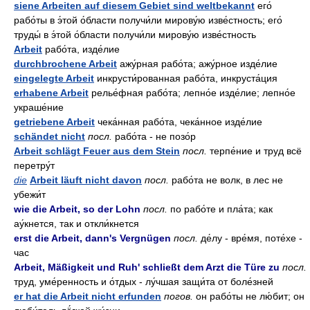
siene Arbeiten auf diesem Gebiet sind weltbekannt
его́
рабо́ты в э́той о́бласти получи́ли мирову́ю изве́стность; его́
труды́ в э́той о́бласти получи́ли мирову́ю изве́стность
Arbeit
рабо́та, изде́лие
durchbrochene Arbeit
ажу́рная рабо́та; ажу́рное изде́лие
eingelegte Arbeit
инкрусти́рованная рабо́та, инкруста́ция
erhabene Arbeit
релье́фная рабо́та; лепно́е изде́лие; лепно́е
украше́ние
getriebene Arbeit
чека́нная рабо́та, чека́нное изде́лие
schändet nicht
посл.
рабо́та - не позо́р
Arbeit schlägt Feuer aus dem Stein
посл.
терпе́ние и труд всё
перетру́т
die
Arbeit läuft nicht davon
посл.
рабо́та не волк, в лес не
убежи́т
wie die Arbeit, so der Lohn
посл.
по рабо́те и пла́та; как
ау́кнется, так и откли́кнется
erst die Arbeit, dann's Vergnügen
посл.
де́лу - вре́мя, поте́хе -
час
Arbeit, Mäßigkeit und Ruh' schließt dem Arzt die Türe zu
посл.
труд, уме́ренность и о́тдых - лу́чшая защи́та от боле́зней
er hat die Arbeit nicht erfunden
погов.
он рабо́ты не лю́бит; он