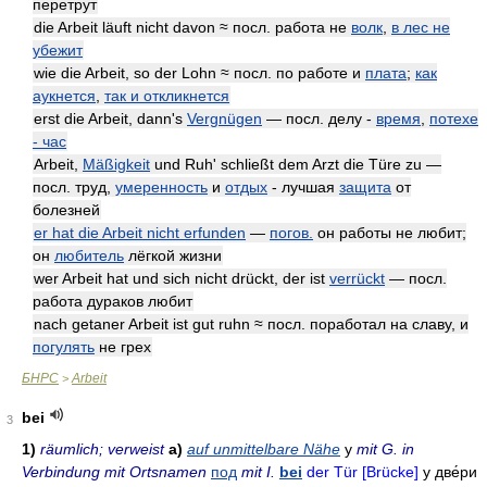
перетрут
die Arbeit läuft nicht davon ≈ посл. работа не
волк
,
в лес не
убежит
wie die Arbeit, so der Lohn ≈ посл. по работе и
плата
;
как
аукнется
,
так и откликнется
erst die Arbeit, dann's
Vergnügen
— посл. делу -
время
,
потехе
- час
Arbeit,
Mäßigkeit
und Ruh' schließt dem Arzt die Türe zu —
посл. труд,
умеренность
и
отдых
- лучшая
защита
от
болезней
er hat die Arbeit nicht erfunden
—
погов.
он работы не любит;
он
любитель
лёгкой жизни
wer Arbeit hat und sich nicht drückt, der ist
verrückt
— посл.
работа дураков любит
nach getaner Arbeit ist gut ruhn ≈ посл. поработал на славу, и
погулять
не грех
БНРС
Arbeit
>
bei
3
1)
räumlich; verweist
a)
auf unmittelbare Nähe
у
mit G. in
Verbindung mit Ortsnamen
под
mit I.
bei
der Tür [Brücke]
у две́ри