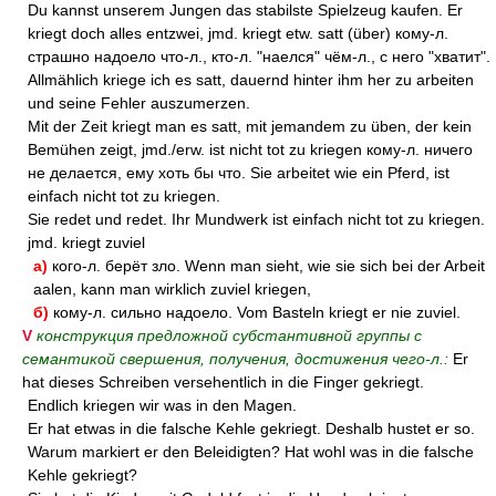
Du kannst unserem Jungen das stabilste Spielzeug kaufen. Er
kriegt doch alles entzwei, jmd. kriegt etw. satt (über) кому-л.
страшно надоело что-л., кто-л. "наелся" чём-л., с него "хватит".
Allmählich kriege ich es satt, dauernd hinter ihm her zu arbeiten
und seine Fehler auszumerzen.
Mit der Zeit kriegt man es satt, mit jemandem zu üben, der kein
Bemühen zeigt, jmd./erw. ist nicht tot zu kriegen кому-л. ничего
не делается, ему хоть бы что. Sie arbeitet wie ein Pferd, ist
einfach nicht tot zu kriegen.
Sie redet und redet. Ihr Mundwerk ist einfach nicht tot zu kriegen.
jmd. kriegt zuviel
а)
кого-л. берёт зло. Wenn man sieht, wie sie sich bei der Arbeit
aalen, kann man wirklich zuviel kriegen,
б)
кому-л. сильно надоело. Vom Basteln kriegt er nie zuviel.
V
конструкция предложной субстантивной группы с
семантикой свершения, получения, достижения чего-л.:
Er
hat dieses Schreiben versehentlich in die Finger gekriegt.
Endlich kriegen wir was in den Magen.
Er hat etwas in die falsche Kehle gekriegt. Deshalb hustet er so.
Warum markiert er den Beleidigten? Hat wohl was in die falsche
Kehle gekriegt?