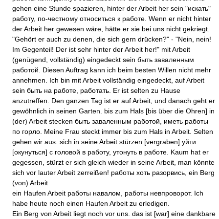
gehen eine Stunde spazieren, hinter der Arbeit her sein "искать"
работу, по-честному относиться к работе. Wenn er nicht hinter
der Arbeit her gewesen wäre, hätte er sie bei uns nicht gekriegt.
"Gehört er auch zu denen, die sich gern drücken?" - "Nein, nein!
Im Gegenteil! Der ist sehr hinter der Arbeit her!" mit Arbeit
(genügend, vollständig) eingedeckt sein быть заваленным
работой. Diesen Auftrag kann ich beim besten Willen nicht mehr
annehmen. Ich bin mit Arbeit vollständig eingedeckt, auf Arbeit
sein быть на работе, работать. Er ist selten zu Hause
anzutreffen. Den ganzen Tag ist er auf Arbeit, und danach geht er
gewöhnlich in seinen Garten. bis zum Hals [bis über die Ohren] in
(der) Arbeit stecken быть заваленным работой, иметь работы
по горло. Meine Frau steckt immer bis zum Hals in Arbeit. Selten
gehen wir aus. sich in seine Arbeit stürzen [vergraben] уйти
[окунуться] с головой в работу, утонуть в работе. Kaum hat er
gegessen, stürzt er sich gleich wieder in seine Arbeit, man könnte
sich vor lauter Arbeit zerreißen! работы хоть разорвись, ein Berg
(von) Arbeit
ein Haufen Arbeit работы навалом, работы невпроворот. Ich
habe heute noch einen Haufen Arbeit zu erledigen.
Ein Berg von Arbeit liegt noch vor uns. das ist [war] eine dankbare