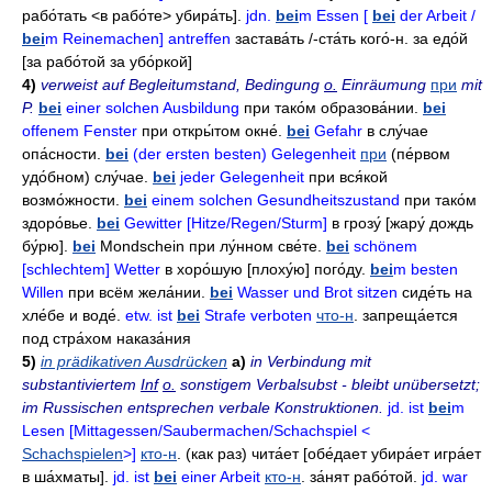
рабо́тать <в рабо́те> убира́ть].
jdn.
bei
m Essen [
bei
der Arbeit /
bei
m Reinemachen] antreffen
застава́ть
/-
ста́ть кого́-н
.
за едо́й
[за рабо́той за убо́ркой]
4)
verweist auf Begleitumstand, Bedingung
o.
Einräumung
при
mit
P.
bei
einer solchen Ausbildung
при тако́м образова́нии
.
bei
offenem Fenster
при откры́том окне́
.
bei
Gefahr
в слу́чае
опа́сности
.
bei
(der ersten besten) Gelegenheit
при
(пе́рвом
удо́бном)
слу́чае
.
bei
jeder Gelegenheit
при вся́кой
возмо́жности
.
bei
einem solchen Gesundheitszustand
при тако́м
здоро́вье
.
bei
Gewitter [Hitze/Regen/Sturm]
в грозу́
[жару́ дождь
бу́рю].
bei
Mondschein
при лу́нном све́те
.
bei
schönem
[schlechtem] Wetter
в хоро́шую
[плоху́ю]
пого́ду
.
bei
m besten
Willen
при всём жела́нии
.
bei
Wasser und Brot sitzen
сиде́ть
на
хле́бе и воде́
.
etw. ist
bei
Strafe verboten
что-н
.
запреща́ется
под стра́хом наказа́ния
5)
in prädikativen Ausdrücken
a)
in Verbindung mit
substantiviertem
Inf
o.
sonstigem Verbalsubst - bleibt unübersetzt;
im Russischen entsprechen verbale Konstruktionen.
jd. ist
bei
m
Lesen [Mittagessen/Saubermachen/Schachspiel <
Schachspielen
>]
кто-н
. (как раз)
чита́ет
[обе́дает убира́ет
игра́ет
в ша́хматы].
jd. ist
bei
einer Arbeit
кто-н
.
за́нят рабо́той
.
jd. war