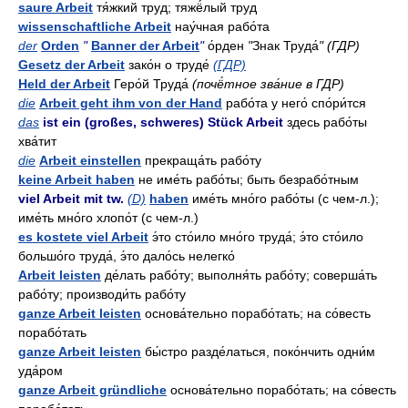
saure Arbeit
тя́жкий труд; тяжё́лый труд
wissenschaftliche Arbeit
нау́чная рабо́та
der
Orden
"
Banner der Arbeit
"
о́рден
"
Знак Труда́
" (ГДР)
Gesetz der Arbeit
зако́н о труде́
(ГДР)
Held der Arbeit
Геро́й Труда́
(почё́тное зва́ние в ГДР)
die
Arbeit geht ihm von der Hand
рабо́та у него́ спо́ри́тся
das
ist ein (großes, schweres) Stück Arbeit
здесь рабо́ты
хва́тит
die
Arbeit einstellen
прекраща́ть рабо́ту
keine Arbeit haben
не име́ть рабо́ты; быть безрабо́тным
viel Arbeit mit tw.
(D)
haben
име́ть мно́го рабо́ты (с чем-л.);
име́ть мно́го хлопо́т (с чем-л.)
es kostete viel Arbeit
э́то сто́ило мно́го труда́; э́то сто́ило
большо́го труда́, э́то дало́сь нелегко́
Arbeit leisten
де́лать рабо́ту; выполня́ть рабо́ту; соверша́ть
рабо́ту; производи́ть рабо́ту
ganze Arbeit leisten
основа́тельно порабо́тать; на со́весть
порабо́тать
ganze Arbeit leisten
бы́стро разде́латься, поко́нчить одни́м
уда́ром
ganze Arbeit gründliche
основа́тельно порабо́тать; на со́весть