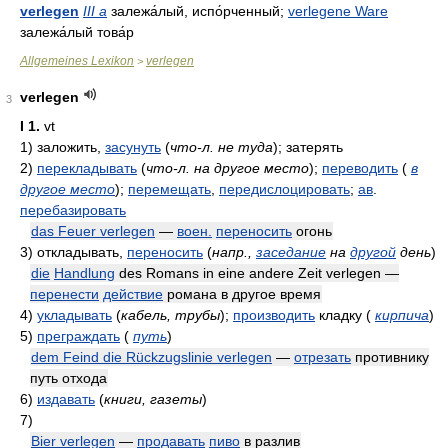
verlegen
III a
залежа́лый, испо́рченный;
verlegene Ware
залежа́лый това́р
Allgemeines Lexikon
verlegen
>
verlegen
3
I
1.
vt
1)
заложить,
засунуть
(
что-л. не туда
)
; затерять
2)
перекладывать
(
что-л. на другое место
)
;
переводить
(
в
другое место
)
;
перемещать
,
передислоцировать
;
ав
.
перебазировать
das Feuer verlegen
—
воен.
переносить
огонь
3)
откладывать,
переносить
(
напр.,
заседание
на
другой
день
)
die
Handlung
des Romans in eine andere Zeit verlegen —
перенести
действие
романа в другое время
4)
укладывать
(
кабель, трубы
)
;
производить
кладку
(
кирпича
)
5)
преграждать
(
путь
)
dem Feind die Rückzugslinie verlegen
—
отрезать
противнику
путь отхода
6)
издавать
(
книги, газеты
)
7)
Bier verlegen
—
продавать
пиво
в разлив