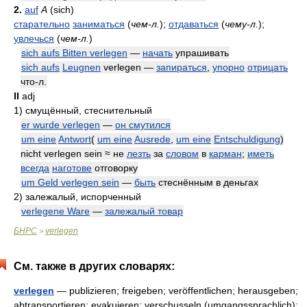
2.
auf
A
(sich)
старательно
заниматься
(
чем-л.
)
;
отдаваться
(
чему-л.
)
;
увлечься
(
чем-л.
)
sich aufs Bitten verlegen
—
начать
упрашивать
sich aufs
Leugnen
verlegen —
запираться
,
упорно
отрицать
что-л.
II
adj
1)
смущённый, стеснительный
er wurde verlegen
—
он смутился
um eine
Antwort
(
um eine
Ausrede
,
um eine
Entschuldigung
)
nicht verlegen sein ≈ не
лезть
за
словом
в
карман
;
иметь
всегда
наготове
отговорку
um Geld verlegen sein
—
быть
стеснённым в деньгах
2)
залежалый, испорченный
verlegene Ware
—
залежалый товар
БНРС
verlegen
>
См. также в других словарях:
verlegen
— publizieren; freigeben; veröffentlichen; herausgeben;
abtransportieren; evakuieren; verschusseln (umgangssprachlich);