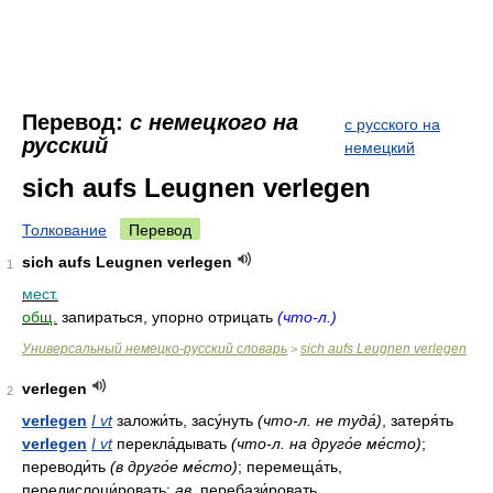
Перевод:
с немецкого на
с русского на
русский
немецкий
sich aufs Leugnen verlegen
Толкование
Перевод
sich aufs Leugnen verlegen
1
мест.
общ.
запираться, упорно отрицать
(что-л.)
Универсальный немецко-русский словарь
sich aufs Leugnen verlegen
>
verlegen
2
verlegen
I vt
заложи́ть, засу́нуть
(что-л. не туда́)
, затеря́ть
verlegen
I vt
перекла́дывать
(что-л. на друго́е ме́сто)
;
переводи́ть
(в друго́е ме́сто)
; перемеща́ть,
передислоци́ровать;
ав.
перебази́ровать