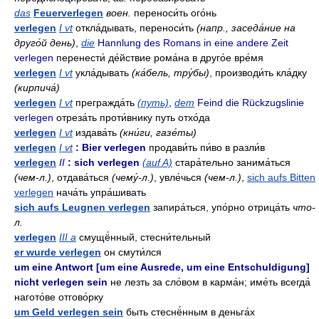
das
Feuerverlegen
воен.
переноси́ть ого́нь
verlegen
I vt
откла́дывать, переноси́ть
(напр., заседа́ние на
друго́й день)
,
die
Hannlung des Romans in eine andere Zeit
verlegen
перенести́ де́йствие рома́на в друго́е вре́мя
verlegen
I vt
укла́дывать
(ка́бель, тру́бы)
, производи́ть кла́дку
(кирпича́)
verlegen
I vt
прегражда́ть
(путь)
,
dem
Feind die Rückzugslinie
verlegen
отреза́ть проти́внику путь отхо́да
verlegen
I vt
издава́ть
(кни́ги, газе́ты)
verlegen
I vt
: Bier verlegen
продави́ть пи́во в разли́в
verlegen
II
: sich verlegen
(auf A)
стара́тельно занима́ться
(чем-л.)
, отдава́ться
(чему́-л.)
, увле́чься
(чем-л.)
,
sich aufs Bitten
verlegen
нача́ть упра́шивать
sich aufs Leugnen verlegen
запира́ться, упо́рно отрица́ть
что-
л.
verlegen
III a
смущё́нный, стесни́тельный
er wurde verlegen
он смути́лся
um eine Antwort [um eine Ausrede, um eine Entschuldigung]
nicht verlegen sein
не лезть за сло́вом в карма́н; име́ть всегда́
нагото́ве отгово́рку
um Geld verlegen sein
быть стеснё́нным в деньга́х