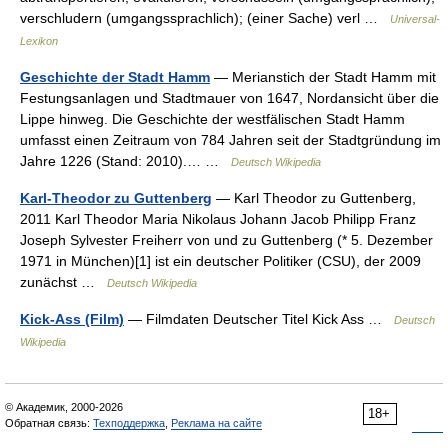
verschludern (umgangssprachlich); (einer Sache) verl …
Universal-
Lexikon
Geschichte der Stadt Hamm
— Merianstich der Stadt Hamm mit
Festungsanlagen und Stadtmauer von 1647, Nordansicht über die
Lippe hinweg. Die Geschichte der westfälischen Stadt Hamm
umfasst einen Zeitraum von 784 Jahren seit der Stadtgründung im
Jahre 1226 (Stand: 2010).… …
Deutsch Wikipedia
Karl-Theodor zu Guttenberg
— Karl Theodor zu Guttenberg,
2011 Karl Theodor Maria Nikolaus Johann Jacob Philipp Franz
Joseph Sylvester Freiherr von und zu Guttenberg (* 5. Dezember
1971 in München)[1] ist ein deutscher Politiker (CSU), der 2009
zunächst …
Deutsch Wikipedia
Kick-Ass (Film)
— Filmdaten Deutscher Titel Kick Ass …
Deutsch
Wikipedia
© Академик, 2000-2026
18+
Обратная связь:
Техподдержка
,
Реклама на сайте