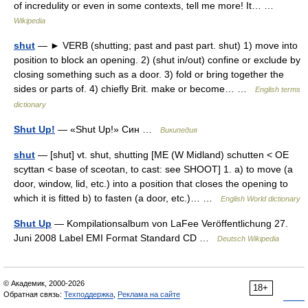
of incredulity or even in some contexts, tell me more! It… …
Wikipedia
shut
— ► VERB (shutting; past and past part. shut) 1) move into
position to block an opening. 2) (shut in/out) confine or exclude by
closing something such as a door. 3) fold or bring together the
sides or parts of. 4) chiefly Brit. make or become… …
English terms
dictionary
Shut Up!
— «Shut Up!» Син …
Википедия
shut
— [shut] vt. shut, shutting [ME (W Midland) schutten < OE
scyttan < base of sceotan, to cast: see SHOOT] 1. a) to move (a
door, window, lid, etc.) into a position that closes the opening to
which it is fitted b) to fasten (a door, etc.)… …
English World dictionary
Shut Up
— Kompilationsalbum von LaFee Veröffentlichung 27.
Juni 2008 Label EMI Format Standard CD …
Deutsch Wikipedia
© Академик, 2000-2026
18+
Обратная связь:
Техподдержка
,
Реклама на сайте