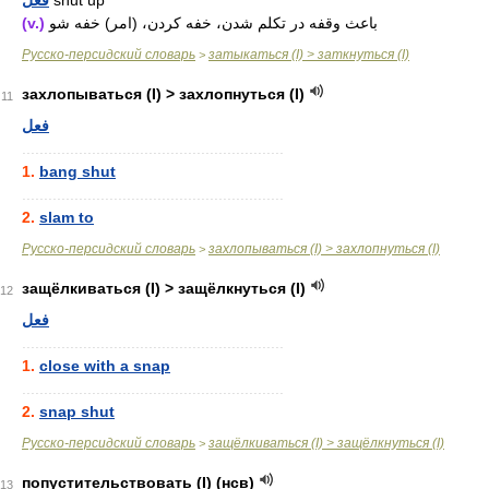
فعل
shut up
(v.)
باعث وقفه در تکلم شدن، خفه کردن، (امر) خفه شو
Русско-персидский словарь
затыкаться (I) > заткнуться (I)
>
захлопываться (I) > захлопнуться (I)
11
فعل
............................................................
1.
bang shut
............................................................
2.
slam to
Русско-персидский словарь
захлопываться (I) > захлопнуться (I)
>
защёлкиваться (I) > защёлкнуться (I)
12
فعل
............................................................
1.
close with a snap
............................................................
2.
snap shut
Русско-персидский словарь
защёлкиваться (I) > защёлкнуться (I)
>
попустительствовать (I) (нсв)
13