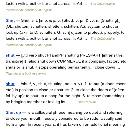
fasten with a bolt or bar shot across, fr. AS …
The Collaborative
International Dictionary of English
Shut
— Shut, v. t. [imp. & p. p. {Shut}; p. pr. & vb. n. {Shutting}.]
[OE. shutten, schutten, shetten, schitten, AS. scyttan to shut or
lock up (akin to D. schutten, G. sch[ u]tzen to protect), properly, to
fasten with a bolt or bar shot across, fr. AS …
The Collaborative
International Dictionary of English
shut
— [ʆʌt] verb shut PTandPP shutting PRESPART [intransitive,
transitive] 1. also shut down COMMERCE if a company, factory etc
shuts or is shut, it stops operating permanently; =close down …
Financial and business terms
shut
— /shut/, v., shut, shutting, adj., n. v.t. 1. to put (a door, cover,
etc.) in position to close or obstruct. 2. to close the doors of (often
fol. by up): to shut up a shop for the night. 3. to close (something)
by bringing together or folding its… …
Universalium
Shut up
— is a colloquial phrase meaning be quiet and referring
to close your mouth , usually considered to be rude. Usually said
from anger. In recent years, it has taken on an additional meaning