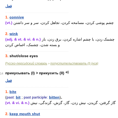
فعل
............................................................
1.
connive
(vt.)
چشم پوشی کردن، مسامحه کردن، تجاهل کردن، سر و سر داشتن
............................................................
2.
wink
(adj. & vt. & vi. & n.)
چشمک زدن، با چشم اشاره کردن، برق زدن، باز
و بسته شدن، چشمک، اغماض کردن
............................................................
3.
shut/close eyes
Русско-персидский словарь
попустительствовать (I) (нсв)
>
прикусывать (I) > прикусить (II)
14
فعل
............................................................
1.
bite
(
past:
bit
;
past participle:
bitten
)ـ
(vt. & vi. & n.)
گاز گرفتن، گزیدن، نیش زدن، گاز، گزش، گزندگی، نیش
............................................................
2.
keep mouth shut