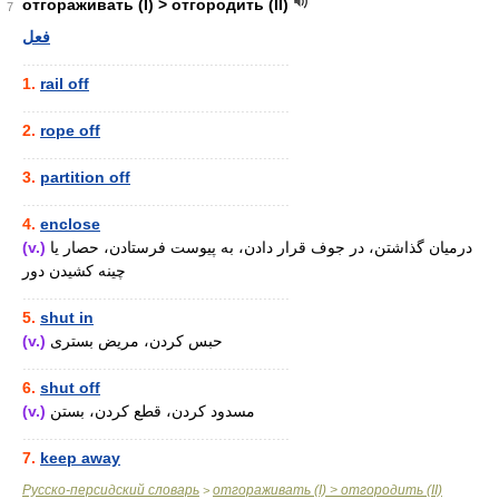
отгораживать (I) > отгородить (II)
7
فعل
............................................................
1.
rail off
............................................................
2.
rope off
............................................................
3.
partition off
............................................................
4.
enclose
(v.)
درمیان گذاشتن، در جوف قرار دادن، به پیوست فرستادن، حصار یا
چینه کشیدن دور
............................................................
5.
shut in
(v.)
حبس کردن، مریض بستری
............................................................
6.
shut off
(v.)
مسدود کردن، قطع کردن، بستن
............................................................
7.
keep away
Русско-персидский словарь
отгораживать (I) > отгородить (II)
>