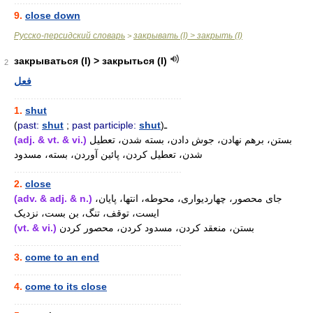
............................................................
9.
close down
Русско-персидский словарь
закрывать (I) > закрыть (I)
>
закрываться (I) > закрыться (I)
2
فعل
............................................................
1.
shut
(
past:
shut
;
past participle:
shut
)ـ
(adj. & vt. & vi.)
بستن، برهم نهادن، جوش دادن، بسته شدن، تعطیل
شدن، تعطیل کردن، پائین آوردن، بسته، مسدود
............................................................
2.
close
(adv. & adj. & n.)
جای محصور، چهاردیواری، محوطه، انتها، پایان،
ایست، توقف، تنگ، بن بست، نزدیک
(vt. & vi.)
بستن، منعقد کردن، مسدود کردن، محصور کردن
............................................................
3.
come to an end
............................................................
4.
come to its close
............................................................