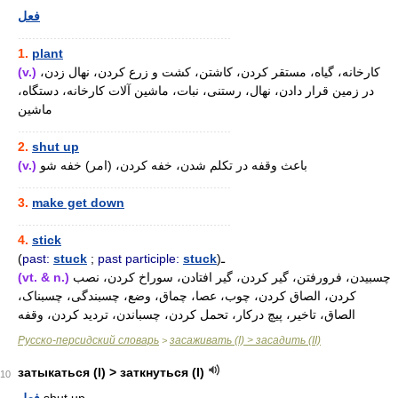
فعل
............................................................
1.
plant
(v.)
کارخانه، گیاه، مستقر کردن، کاشتن، کشت و زرع کردن، نهال زدن،
در زمین قرار دادن، نهال، رستنی، نبات، ماشین آلات کارخانه، دستگاه،
ماشین
............................................................
2.
shut up
(v.)
باعث وقفه در تکلم شدن، خفه کردن، (امر) خفه شو
............................................................
3.
make get down
............................................................
4.
stick
(
past:
stuck
;
past participle:
stuck
)ـ
(vt. & n.)
چسبیدن، فرورفتن، گیر کردن، گیر افتادن، سوراخ کردن، نصب
کردن، الصاق کردن، چوب، عصا، چماق، وضع، چسبندگی، چسبناک،
الصاق، تاخیر، پیچ درکار، تحمل کردن، چسباندن، تردید کردن، وقفه
Русско-персидский словарь
засаживать (I) > засадить (II)
>
затыкаться (I) > заткнуться (I)
10