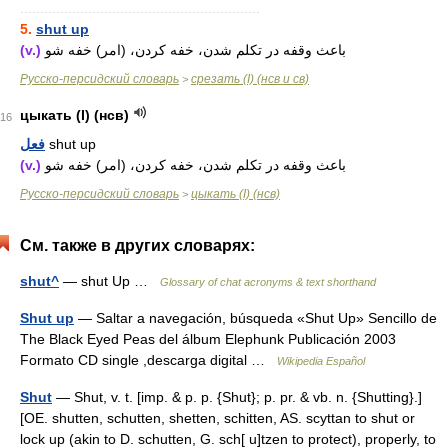
............................................................
5.
shut up
(v.)
باعث وقفه در تکلم شدن، خفه کردن، (امر) خفه شو
Русско-персидский словарь
срезать (I) (нсв и св)
>
цыкать (I) (нсв)
16
فعل
shut up
(v.)
باعث وقفه در تکلم شدن، خفه کردن، (امر) خفه شو
Русско-персидский словарь
цыкать (I) (нсв)
>
См. также в других словарях:
shut^
— shut Up …
Glossary of chat acronyms & text shorthand
Shut up
— Saltar a navegación, búsqueda «Shut Up» Sencillo de
The Black Eyed Peas del álbum Elephunk Publicación 2003
Formato CD single ,descarga digital …
Wikipedia Español
Shut
— Shut, v. t. [imp. & p. p. {Shut}; p. pr. & vb. n. {Shutting}.]
[OE. shutten, schutten, shetten, schitten, AS. scyttan to shut or
lock up (akin to D. schutten, G. sch[ u]tzen to protect), properly, to