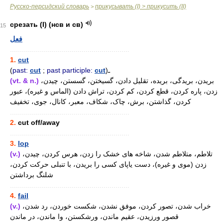
Русско-персидский словарь
прикусывать (I) > прикусить (II)
>
срезать (I) (нсв и св)
15
فعل
............................................................
1.
cut
(
past:
cut
;
past participle:
cut
)ـ
(vt. & n.)
بریدن، بریدگی، بریده، تقلیل دادن، گسیختن، گسستن، چیدن،
زدن، پاره کردن، قطع کردن، کم کردن، تراش دادن (الماس و غیره)، عبور
کردن، گذاشتن، برش، چاک، شکاف، معبر، کانال، جوی، تخفیف
............................................................
2.
cut off/away
............................................................
3.
lop
(v.)
تلاطم، متلاطم شدن، شاخه های خشک را زدن، هرس کردن، چیدن،
زدن (موی و غیره)، دست یاپای کسی را بریدن، با تنبلی حرکت کردن،
شلنگ برداشتن
............................................................
4.
fail
(v.)
خراب شدن، تصور کردن، موفق نشدن، شکست خوردن، رد شدن،
قصور ورزیدن، عقیم ماندن، ورشکستن، وا ماندن، در ماندن