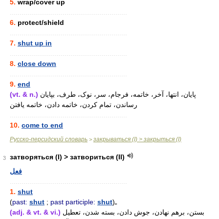
5.
wrap/cover up
............................................................
6.
protect/shield
............................................................
7.
shut up in
............................................................
8.
close down
............................................................
9.
end
(vt. & n.)
پایان، انتها، آخر، خاتمه، فرجام، سر، نوک، طرف، بپایان
رساندن، تمام کردن، خاتمه دادن، خاتمه یافتن
............................................................
10.
come to end
Русско-персидский словарь
закрываться (I) > закрыться (I)
>
затворяться (I) > затвориться (II)
3
فعل
............................................................
1.
shut
(
past:
shut
;
past participle:
shut
)ـ
(adj. & vt. & vi.)
بستن، برهم نهادن، جوش دادن، بسته شدن، تعطیل