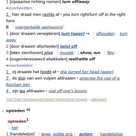
1
[zijwaartse richting nemen]
turn off/away
♦
voorbeelden:
1
hier draait men
rechts
af
•
you turn right/turn off to the right
here
II
〈
overgankelijk werkwoord
〉
1
[door draaien verwijderen]
turn (away)
⇒
〈
afhouden
〉
turn
away
2
[door draaien afscheiden]
twist off
3
[laten zien/horen]
play
〈
muziek
〉
;
show, run
〈
film
〉
4
[ongeïnteresseerd afwikkelen]
reel/rattle off
♦
voorbeelden:
1
zij draaide het
hoofd
af
•
she turned her head (away)
2
de
dop
van een vulpen afdraaien
•
unscrew the cap of a
fountain pen
4
zijn
les
afdraaien
•
reel off one's lesson
Van Dale Handwoordenboek Nederlands-Engels
afdraaien
>
optreden
4
1
optreden
〈
het
〉
1
[handelwijze]
〈
leger
,
politie enz
.〉
action
;
〈
handelwijze
〉