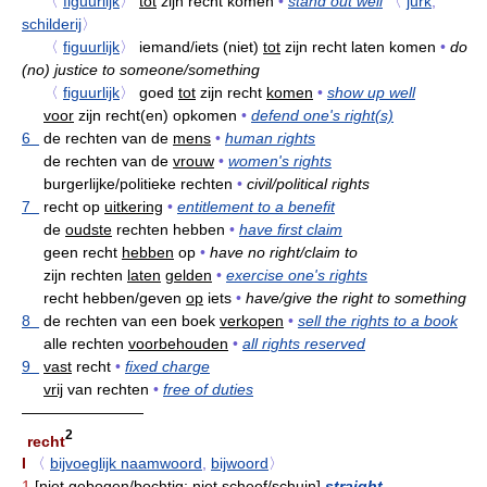
〈
figuurlijk
〉
tot
zijn recht komen
•
stand out well
〈
jurk
,
schilderij
〉
〈
figuurlijk
〉
iemand/iets (niet)
tot
zijn recht laten komen
•
do
(no) justice to someone/something
〈
figuurlijk
〉
goed
tot
zijn recht
komen
•
show up well
voor
zijn recht(en) opkomen
•
defend one's right(s)
6
de rechten van de
mens
•
human rights
de rechten van de
vrouw
•
women's rights
burgerlijke/politieke rechten
•
civil/political rights
7
recht op
uitkering
•
entitlement to a benefit
de
oudste
rechten hebben
•
have first claim
geen recht
hebben
op
•
have no right/claim to
zijn rechten
laten
gelden
•
exercise one's rights
recht hebben/geven
op
iets
•
have/give the right to something
8
de rechten van een boek
verkopen
•
sell the rights to a book
alle rechten
voorbehouden
•
all rights reserved
9
vast
recht
•
fixed charge
vrij
van rechten
•
free of duties
————————
2
recht
I
〈
bijvoeglijk naamwoord
,
bijwoord
〉
1
[niet gebogen/bochtig; niet scheef/schuin]
straight