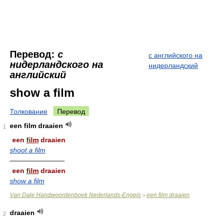
Перевод:
с
с английского на
нидерландского на
нидерландский
английский
show a film
Толкование
Перевод
een film draaien
1
een
film
draaien
shoot a film
————————
een
film
draaien
show a film
Van Dale Handwoordenboek Nederlands-Engels
een film draaien
>
draaien
2