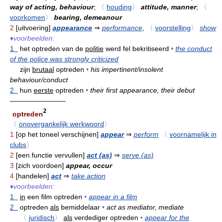
way of acting, behaviour
;
〈
houding
〉
attitude, manner
;
〈
voorkomen
〉
bearing, demeanour
2
[uitvoering]
appearance
⇒
performance
,
〈
voorstelling
〉
show
♦
voorbeelden:
1
het optreden van de
politie
werd fel bekritiseerd
•
the conduct
of the police was strongly criticized
zijn
brutaal
optreden
•
his impertinent/insolent
behaviour/conduct
2
hun
eerste
optreden
•
their first appearance, their debut
————————
2
optreden
〈
onovergankelijk werkwoord
〉
1
[op het toneel verschijnen]
appear
⇒
perform
〈
voornamelijk in
clubs
〉
2
[een functie vervullen]
act (as)
⇒
serve (as)
3
[zich voordoen]
appear, occur
4
[handelen]
act
⇒
take action
♦
voorbeelden:
1
in
een film optreden
•
appear in a film
2
optreden
als
bemiddelaar
•
act as mediator, mediate
〈
juridisch
〉
als
verdediger optreden
•
appear for the