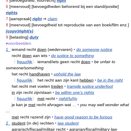
5
[bevoegdheid, voorrecht]
right
6
[meervoud] [bevoegdheden behorend bij een stand/positie]
rights
7
[aanspraak]
right
⇒
claim
8
[meervoud] [bevoegdheid tot reproductie van een boek/film enz.]
(copy)right(s)
9
[belasting]
duty
♦
voorbeelden:
1
iemand recht
doen
(wedervaren)
•
do someone justice
recht
doen
aan iets
•
do justice to something
〈
figuurlijk
〉
iemand/iets geen recht
doen
•
be unfair to
someone/something
het recht
handhaven
•
uphold the law
〈
figuurlijk
〉
het recht aan zijn kant
hebben
•
be in the right
het recht met voeten
treden
•
trample justice underfoot
in
zijn recht zijn/staan
•
be within one's rights
〈
figuurlijk
〉
met
recht
•
right(ful)ly
je kan je
met
recht afvragen wat …
•
you may well wonder what
…
met
recht razend zijn
•
have good reason to be furious
2
student
(in de) rechten
•
law student
agrarisch/fiscaal/
militair
recht
•
agrarian/fiscal/military law