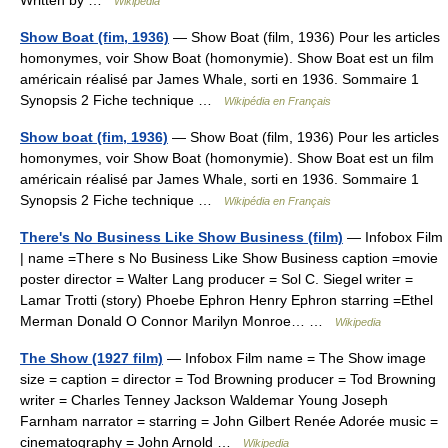
Written by …
Wikipedia
Show Boat (fim, 1936)
— Show Boat (film, 1936) Pour les articles
homonymes, voir Show Boat (homonymie). Show Boat est un film
américain réalisé par James Whale, sorti en 1936. Sommaire 1
Synopsis 2 Fiche technique …
Wikipédia en Français
Show boat (fim, 1936)
— Show Boat (film, 1936) Pour les articles
homonymes, voir Show Boat (homonymie). Show Boat est un film
américain réalisé par James Whale, sorti en 1936. Sommaire 1
Synopsis 2 Fiche technique …
Wikipédia en Français
There's No Business Like Show Business (film)
— Infobox Film
| name =There s No Business Like Show Business caption =movie
poster director = Walter Lang producer = Sol C. Siegel writer =
Lamar Trotti (story) Phoebe Ephron Henry Ephron starring =Ethel
Merman Donald O Connor Marilyn Monroe… …
Wikipedia
The Show (1927 film)
— Infobox Film name = The Show image
size = caption = director = Tod Browning producer = Tod Browning
writer = Charles Tenney Jackson Waldemar Young Joseph
Farnham narrator = starring = John Gilbert Renée Adorée music =
cinematography = John Arnold …
Wikipedia