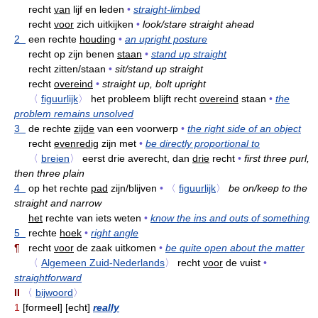
recht
van
lijf en leden
•
straight-limbed
recht
voor
zich uitkijken
•
look/stare straight ahead
2
een rechte
houding
•
an upright posture
recht op zijn benen
staan
•
stand up straight
recht zitten/staan
•
sit/stand up straight
recht
overeind
•
straight up, bolt upright
〈
figuurlijk
〉
het probleem blijft recht
overeind
staan
•
the
problem remains unsolved
3
de rechte
zijde
van een voorwerp
•
the right side of an object
recht
evenredig
zijn met
•
be directly proportional to
〈
breien
〉
eerst drie averecht, dan
drie
recht
•
first three purl,
then three plain
4
op het rechte
pad
zijn/blijven
•
〈
figuurlijk
〉
be on/keep to the
straight and narrow
het
rechte van iets weten
•
know the ins and outs of something
5
rechte
hoek
•
right angle
¶
recht
voor
de zaak uitkomen
•
be quite open about the matter
〈
Algemeen Zuid-Nederlands
〉
recht
voor
de vuist
•
straightforward
II
〈
bijwoord
〉
1
[formeel] [echt]
really