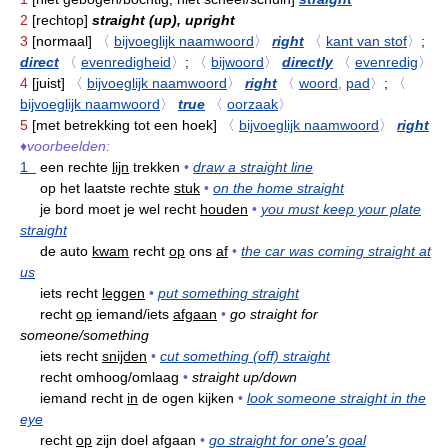
2
[rechtop]
straight (up), upright
3
[normaal]
〈
bijvoeglijk naamwoord
〉
right
〈
kant van stof
〉
;
direct
〈
evenredigheid
〉
;
〈
bijwoord
〉
directly
〈
evenredig
〉
4
[juist]
〈
bijvoeglijk naamwoord
〉
right
〈
woord
,
pad
〉
;
〈
bijvoeglijk naamwoord
〉
true
〈
oorzaak
〉
5
[met betrekking tot een hoek]
〈
bijvoeglijk naamwoord
〉
right
♦
voorbeelden:
1
een rechte
lijn
trekken
•
draw a straight line
op het laatste rechte
stuk
•
on the home straight
je bord moet je wel recht
houden
•
you must keep your plate
straight
de auto
kwam
recht
op
ons
af
•
the car was coming straight at
us
iets recht
leggen
•
put something straight
recht
op
iemand/iets
afgaan
•
go straight for
someone/something
iets recht
snijden
•
cut something (off) straight
recht omhoog/omlaag
•
straight up/down
iemand recht
in
de ogen kijken
•
look someone straight in the
eye
recht
op
zijn doel afgaan
•
go straight for one's goal