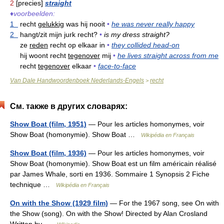
2
[precies]
straight
♦
voorbeelden:
1
recht
gelukkig
was hij nooit
•
he was never really happy
2
hangt/zit mijn jurk recht?
•
is my dress straight?
ze
reden
recht op elkaar in
•
they collided head-on
hij woont recht
tegenover
mij
•
he lives straight across from me
recht
tegenover
elkaar
•
face-to-face
Van Dale Handwoordenboek Nederlands-Engels
recht
>
См. также в других словарях:
Show Boat (film, 1951)
— Pour les articles homonymes, voir
Show Boat (homonymie). Show Boat …
Wikipédia en Français
Show Boat (film, 1936)
— Pour les articles homonymes, voir
Show Boat (homonymie). Show Boat est un film américain réalisé
par James Whale, sorti en 1936. Sommaire 1 Synopsis 2 Fiche
technique …
Wikipédia en Français
On with the Show (1929 film)
— For the 1967 song, see On with
the Show (song). On with the Show! Directed by Alan Crosland