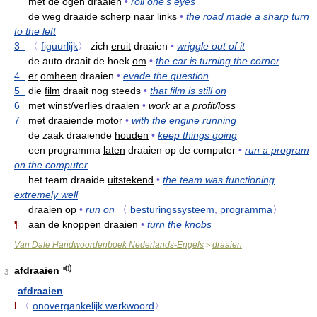
met
de ogen draaien
•
roll one's eyes
de weg draaide scherp
naar
links
•
the road made a sharp turn
to the left
3
〈
figuurlijk
〉
zich
eruit
draaien
•
wriggle out of it
de auto draait de hoek
om
•
the car is turning the corner
4
er
omheen
draaien
•
evade the question
5
die
film
draait nog steeds
•
that film is still on
6
met
winst/verlies draaien
•
work at a profit/loss
7
met draaiende
motor
•
with the engine running
de zaak draaiende
houden
•
keep things going
een programma
laten
draaien op de computer
•
run a program
on the computer
het team draaide
uitstekend
•
the team was functioning
extremely well
draaien
op
•
run on
〈
besturingssysteem
,
programma
〉
¶
aan
de knoppen draaien
•
turn the knobs
Van Dale Handwoordenboek Nederlands-Engels
draaien
>
afdraaien
3
afdraaien
I
〈
onovergankelijk werkwoord
〉