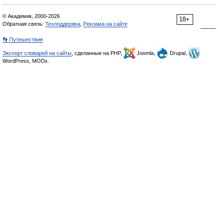
© Академик, 2000-2026
18+
Обратная связь:
Техподдержка
,
Реклама на сайте
👣 Путешествия
Экспорт словарей на сайты
, сделанные на PHP,
Joomla,
Drupal,
WordPress, MODx.