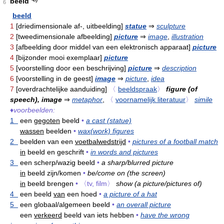
beeld
6
beeld
1
[driedimensionale af-, uitbeelding]
statue
⇒
sculpture
2
[tweedimensionale afbeelding]
picture
⇒
image
,
illustration
3
[afbeelding door middel van een elektronisch apparaat]
picture
4
[bijzonder mooi exemplaar]
picture
5
[voorstelling door een beschrijving]
picture
⇒
description
6
[voorstelling in de geest]
image
⇒
picture
,
idea
7
[overdrachtelijke aanduiding]
〈
beeldspraak
〉
figure (of
speech), image
⇒
metaphor
,
〈
voornamelijk literatuur
〉
simile
♦
voorbeelden:
1
een
gegoten
beeld
•
a cast (statue)
wassen
beelden
•
wax(work) figures
2
beelden van een
voetbalwedstrijd
•
pictures of a football match
in
beeld en geschrift
•
in words and pictures
3
een scherp/wazig beeld
•
a sharp/blurred picture
in
beeld zijn/komen
•
be/come on (the screen)
in
beeld brengen
•
〈tv, film〉
show (a picture/pictures of)
4
een beeld
van
een hoed
•
a picture of a hat
5
een globaal/algemeen beeld
•
an overall picture
een
verkeerd
beeld van iets hebben
•
have the wrong