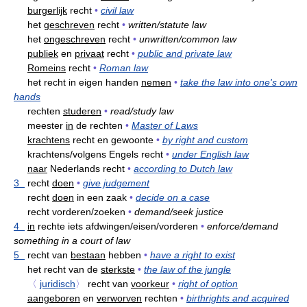
burgerlijk
recht
•
civil law
het
geschreven
recht
•
written/statute law
het
ongeschreven
recht
•
unwritten/common law
publiek
en
privaat
recht
•
public and private law
Romeins
recht
•
Roman law
het recht in eigen handen
nemen
•
take the law into one's own
hands
rechten
studeren
•
read/study law
meester
in
de rechten
•
Master of Laws
krachtens
recht en gewoonte
•
by right and custom
krachtens/volgens Engels recht
•
under English law
naar
Nederlands recht
•
according to Dutch law
3
recht
doen
•
give judgement
recht
doen
in een zaak
•
decide on a case
recht vorderen/zoeken
•
demand/seek justice
4
in
rechte iets afdwingen/eisen/vorderen
•
enforce/demand
something in a court of law
5
recht van
bestaan
hebben
•
have a right to exist
het recht van de
sterkste
•
the law of the jungle
〈
juridisch
〉
recht van
voorkeur
•
right of option
aangeboren
en
verworven
rechten
•
birthrights and acquired