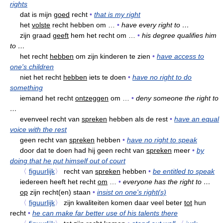
rights
dat is mijn
goed
recht
•
that is my right
het
volste
recht hebben om …
•
have every right to …
zijn graad
geeft
hem het recht om …
•
his degree qualifies him
to …
het recht
hebben
om zijn kinderen te zien
•
have access to
one's children
niet het recht
hebben
iets te doen
•
have no right to do
something
iemand het recht
ontzeggen
om …
•
deny someone the right to
…
evenveel recht van
spreken
hebben als de rest
•
have an equal
voice with the rest
geen recht van
spreken
hebben
•
have no right to speak
door dat te doen had hij geen recht van
spreken
meer
•
by
doing that he put himself out of court
〈
figuurlijk
〉
recht van
spreken
hebben
•
be entitled to speak
iedereen heeft het recht
om
…
•
everyone has the right to …
op
zijn recht(en) staan
•
insist on one's right(s)
〈
figuurlijk
〉
zijn kwaliteiten komen daar veel beter
tot
hun
recht
•
he can make far better use of his talents there