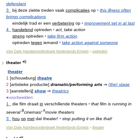
defendant
3
bij deze ziekte treden vaak
complicaties
op
•
this illness often
brings complications
eindelijk trad er een
verbetering
op
•
improvement set in at last
4
handelend
optreden
•
act, take action
streng
optreden
•
take firm action
optreden
tegen
iemand
•
take action against someone
Van Dale Handwoordenboek Nederlands-Engels
optreden
>
theater
5
theater
1
[schouwburg]
theatre
2
[artistieke productie]
dramatic/performing arts
⇒
(the) stage
3
[aanstellerij]
show
⇒
theatrics
♦
voorbeelden:
1
die film draait
in
verschillende theaters
•
that film is running in
B
A
several
cinemas/
movie theaters
3
hou
op
met
dat theater!
•
stop putting it on like that!
Van Dale Handwoordenboek Nederlands-Engels
theater
>