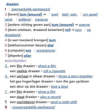
draaien
I
〈
overgankelijk werkwoord
〉
1
[keren]
turn (around)
⇒
〈
snel
〉
twirl
,
spin
,
〈
om spoel
〉
wind
,
〈
artillerie
〉
traverse
2
[andere richting geven aan]
turn (around)
⇒
swerve
3
[doen ontstaan, draaiend bewerken]
roll
⇒
turn
〈
op
draaibank
〉
4
[in een toestand brengen]
turn
5
[telefoonnummer kiezen]
dial
6
[computer]
run
〈
programma
〉
7
[afspelen]
play
♦
voorbeelden:
3
een
film
draaien
•
shoot a film
een
sjekkie
draaien
•
roll a cigarette
4
een
verhaal
in elkaar draaien
•
throw a story together
het gas hoger/lager draaien
•
turn the gas up/down
een deur op slot draaien
•
lock a door
7
een
film
draaien
•
show a film
een
plaat
draaien
•
play a record
¶
een
nachtdienst
draaien
•
work a night shift
II
〈
onovergankelijk werkwoord
〉