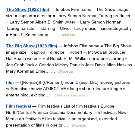
The Show (1922 film)
— Infobox Film name = The Show image
size = caption = director = Larry Semon Norman Taurog producer
= Larry Semon Albert E. Smith writer = Larry Semon Norman
Taurog narrator = starring = Oliver Hardy music = cinematography
= Hans F. Koenekamp… …
Wikipedia
The Big Show (1923 film)
— Infobox Film name = The Big Show
image size = caption = director = Robert F. McGowan producer =
Hal Roach writer = Hal Roach H. M. Walker narrator = starring =
Joe Cobb Jackie Condon Mickey Daniels Jack Davis Allen Hoskins
Mary Kornman Ernie… …
Wikipedia
film
— {{Roman}}I.{{/Roman}} noun 1 (esp. BrE) moving pictures
⇨ See also ↑movie ADJECTIVE ▪ long ▪ short ▪ feature length ▪
entertaining, exciting …
Collocations dictionary
Film festival
— Film festivals List of film festivals Europe
North/Central America Oceania Documentary film festivals New
Media art festivals A film festival is an organised, extended
presentation of films in one or …
Wikipedia