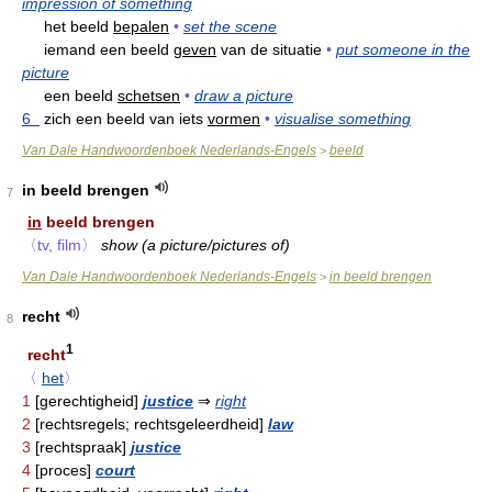
impression of something
het beeld
bepalen
•
set the scene
iemand een beeld
geven
van de situatie
•
put someone in the
picture
een beeld
schetsen
•
draw a picture
6
zich een beeld van iets
vormen
•
visualise something
Van Dale Handwoordenboek Nederlands-Engels
beeld
>
in beeld brengen
7
in
beeld brengen
〈tv, film〉
show (a picture/pictures of)
Van Dale Handwoordenboek Nederlands-Engels
in beeld brengen
>
recht
8
1
recht
〈
het
〉
1
[gerechtigheid]
justice
⇒
right
2
[rechtsregels; rechtsgeleerdheid]
law
3
[rechtspraak]
justice
4
[proces]
court