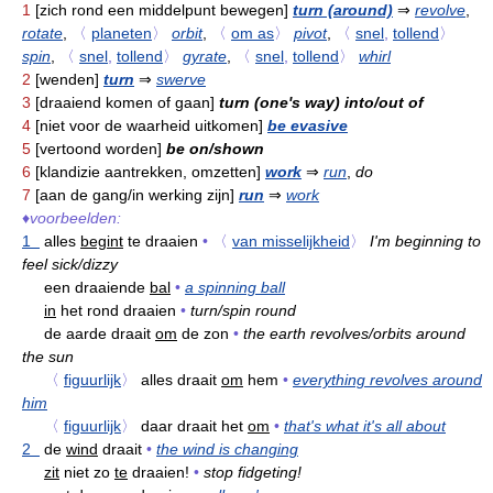
1
[zich rond een middelpunt bewegen]
turn (around)
⇒
revolve
,
rotate
,
〈
planeten
〉
orbit
,
〈
om as
〉
pivot
,
〈
snel
,
tollend
〉
spin
,
〈
snel
,
tollend
〉
gyrate
,
〈
snel
,
tollend
〉
whirl
2
[wenden]
turn
⇒
swerve
3
[draaiend komen of gaan]
turn (one's way) into/out of
4
[niet voor de waarheid uitkomen]
be evasive
5
[vertoond worden]
be on/shown
6
[klandizie aantrekken, omzetten]
work
⇒
run
,
do
7
[aan de gang/in werking zijn]
run
⇒
work
♦
voorbeelden:
1
alles
begint
te draaien
•
〈
van misselijkheid
〉
I'm beginning to
feel sick/dizzy
een draaiende
bal
•
a spinning ball
in
het rond draaien
•
turn/spin round
de aarde draait
om
de zon
•
the earth revolves/orbits around
the sun
〈
figuurlijk
〉
alles draait
om
hem
•
everything revolves around
him
〈
figuurlijk
〉
daar draait het
om
•
that's what it's all about
2
de
wind
draait
•
the wind is changing
zit
niet zo
te
draaien!
•
stop fidgeting!