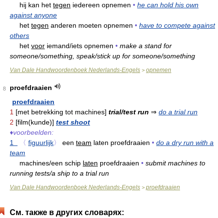
hij kan het
tegen
iedereen opnemen
•
he can hold his own
against anyone
het
tegen
anderen moeten opnemen
•
have to compete against
others
het
voor
iemand/iets opnemen
•
make a stand for
someone/something, speak/stick up for someone/something
Van Dale Handwoordenboek Nederlands-Engels
opnemen
>
proefdraaien
8
proefdraaien
1
[met betrekking tot machines]
trial/test run
⇒
do a trial run
2
[film(kunde)]
test shoot
♦
voorbeelden:
1
〈
figuurlijk
〉
een
team
laten proefdraaien
•
do a dry run with a
team
machines/een schip
laten
proefdraaien
•
submit machines to
running tests/a ship to a trial run
Van Dale Handwoordenboek Nederlands-Engels
proefdraaien
>
См. также в других словарях: