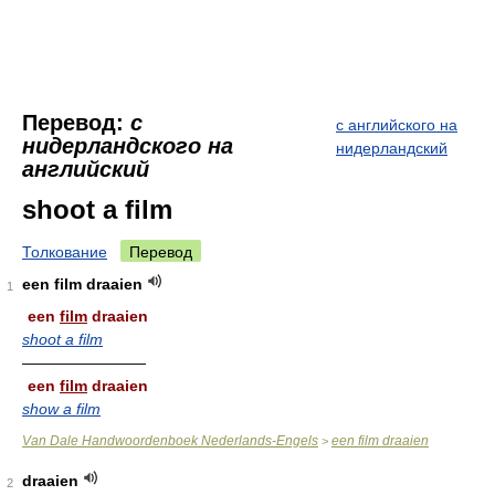
Перевод:
с
с английского на
нидерландского на
нидерландский
английский
shoot a film
Толкование
Перевод
een film draaien
1
een
film
draaien
shoot a film
————————
een
film
draaien
show a film
Van Dale Handwoordenboek Nederlands-Engels
een film draaien
>
draaien
2