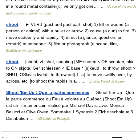
in a round metal container): I ve only got one… …
Usage of the words
and phrases in modern English
shoot
— ► VERB (past and past part. shot) 1) kill or wound (a
person or animal) with a bullet or arrow. 2) cause (a gun) to fire. 3)
move suddenly and rapidly. 4) direct (a glance, question, or
remark) at someone. 5) film or photograph (a scene, film,… …
English terms dictionary
shoot
— [sho͞ot] vt. shot, shooting [ME shoten < OE sceotan, akin
to ON skjōta, Ger schiessen < IE base * (s)keud , to throw, shoot >
SHUT, OSlav is kydati, to throw out] 1. a) to move swiftly over, by,
across, etc. [to shoot the rapids in a… …
English World dictionary
Shoot 'Em Up : Que la partie commence
— Shoot Em Up : Que
la partie commence ou Feu à volonté au Québec (Shoot Em Up)
est un film américain réalisé par Michael Davis, avec Monica
Belucci et Clive Owen. Sommaire 1 Synopsis 2 Fiche technique 3
Distribution …
Wikipédia en Français