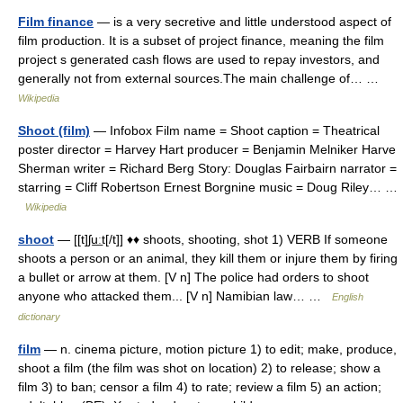
Film finance
— is a very secretive and little understood aspect of
film production. It is a subset of project finance, meaning the film
project s generated cash flows are used to repay investors, and
generally not from external sources.The main challenge of… …
Wikipedia
Shoot (film)
— Infobox Film name = Shoot caption = Theatrical
poster director = Harvey Hart producer = Benjamin Melniker Harve
Sherman writer = Richard Berg Story: Douglas Fairbairn narrator =
starring = Cliff Robertson Ernest Borgnine music = Doug Riley… …
Wikipedia
shoot
— [[t]ʃu͟ːt[/t]] ♦♦ shoots, shooting, shot 1) VERB If someone
shoots a person or an animal, they kill them or injure them by firing
a bullet or arrow at them. [V n] The police had orders to shoot
anyone who attacked them... [V n] Namibian law… …
English
dictionary
film
— n. cinema picture, motion picture 1) to edit; make, produce,
shoot a film (the film was shot on location) 2) to release; show a
film 3) to ban; censor a film 4) to rate; review a film 5) an action;