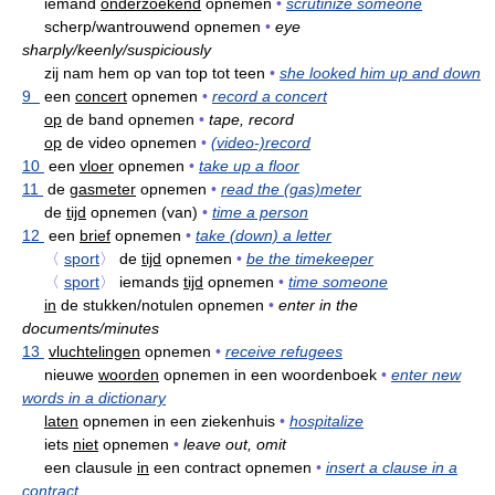
iemand
onderzoekend
opnemen
•
scrutinize someone
scherp/wantrouwend opnemen
•
eye
sharply/keenly/suspiciously
zij nam hem op van top tot teen
•
she looked him up and down
9
een
concert
opnemen
•
record a concert
op
de band opnemen
•
tape, record
op
de video opnemen
•
(video-)record
10
een
vloer
opnemen
•
take up a floor
11
de
gasmeter
opnemen
•
read the (gas)meter
de
tijd
opnemen (van)
•
time a person
12
een
brief
opnemen
•
take (down) a letter
〈
sport
〉
de
tijd
opnemen
•
be the timekeeper
〈
sport
〉
iemands
tijd
opnemen
•
time someone
in
de stukken/notulen opnemen
•
enter in the
documents/minutes
13
vluchtelingen
opnemen
•
receive refugees
nieuwe
woorden
opnemen in een woordenboek
•
enter new
words in a dictionary
laten
opnemen in een ziekenhuis
•
hospitalize
iets
niet
opnemen
•
leave out, omit
een clausule
in
een contract opnemen
•
insert a clause in a
contract