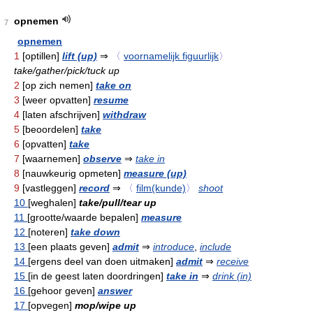
opnemen
7
opnemen
1
[optillen]
lift (up)
⇒
〈
voornamelijk figuurlijk
〉
take/gather/pick/tuck up
2
[op zich nemen]
take on
3
[weer opvatten]
resume
4
[laten afschrijven]
withdraw
5
[beoordelen]
take
6
[opvatten]
take
7
[waarnemen]
observe
⇒
take in
8
[nauwkeurig opmeten]
measure (up)
9
[vastleggen]
record
⇒
〈
film(kunde)
〉
shoot
10
[weghalen]
take/pull/tear up
11
[grootte/waarde bepalen]
measure
12
[noteren]
take down
13
[een plaats geven]
admit
⇒
introduce
,
include
14
[ergens deel van doen uitmaken]
admit
⇒
receive
15
[in de geest laten doordringen]
take in
⇒
drink (in)
16
[gehoor geven]
answer
17
[opvegen]
mop/wipe up