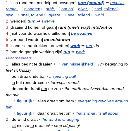
1
[zich rond een middelpunt bewegen]
turn (around)
⇒
revolve
,
rotate
,
〈
planeten
〉
orbit
,
〈
om as
〉
pivot
,
〈
snel
,
tollend
〉
spin
,
〈
snel
,
tollend
〉
gyrate
,
〈
snel
,
tollend
〉
whirl
2
[wenden]
turn
⇒
swerve
3
[draaiend komen of gaan]
turn (one's way) into/out of
4
[niet voor de waarheid uitkomen]
be evasive
5
[vertoond worden]
be on/shown
6
[klandizie aantrekken, omzetten]
work
⇒
run
,
do
7
[aan de gang/in werking zijn]
run
⇒
work
♦
voorbeelden:
1
alles
begint
te draaien
•
〈
van misselijkheid
〉
I'm beginning to
feel sick/dizzy
een draaiende
bal
•
a spinning ball
in
het rond draaien
•
turn/spin round
de aarde draait
om
de zon
•
the earth revolves/orbits around
the sun
〈
figuurlijk
〉
alles draait
om
hem
•
everything revolves around
him
〈
figuurlijk
〉
daar draait het
om
•
that's what it's all about
2
de
wind
draait
•
the wind is changing
zit
niet zo
te
draaien!
•
stop fidgeting!