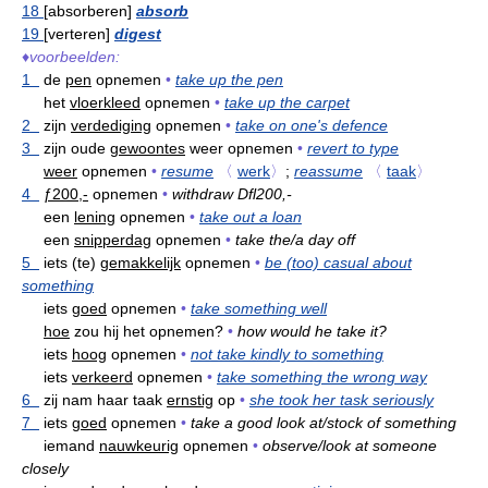
18
[absorberen]
absorb
19
[verteren]
digest
♦
voorbeelden:
1
de
pen
opnemen
•
take up the pen
het
vloerkleed
opnemen
•
take up the carpet
2
zijn
verdediging
opnemen
•
take on one's defence
3
zijn oude
gewoontes
weer opnemen
•
revert to type
weer
opnemen
•
resume
〈
werk
〉
;
reassume
〈
taak
〉
4
ƒ200,-
opnemen
•
withdraw Dfl200,-
een
lening
opnemen
•
take out a loan
een
snipperdag
opnemen
•
take the/a day off
5
iets (te)
gemakkelijk
opnemen
•
be (too) casual about
something
iets
goed
opnemen
•
take something well
hoe
zou hij het opnemen?
•
how would he take it?
iets
hoog
opnemen
•
not take kindly to something
iets
verkeerd
opnemen
•
take something the wrong way
6
zij nam haar taak
ernstig
op
•
she took her task seriously
7
iets
goed
opnemen
•
take a good look at/stock of something
iemand
nauwkeurig
opnemen
•
observe/look at someone
closely