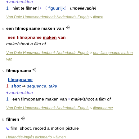
♦
voorbeelden:
1
niet
te
filmen!
•
〈
figuurlijk
〉
unbelievable!
Van Dale Handwoordenboek Nederlands-Engels
filmen
>
een filmopname maken van
4
een filmopname
maken
van
make/shoot a film of
Van Dale Handwoordenboek Nederlands-Engels
een filmopname maken
>
van
filmopname
5
filmopname
1
shot
⇒
sequence
,
take
♦
voorbeelden:
1
een filmopname
maken
van
•
make/shoot a film of
Van Dale Handwoordenboek Nederlands-Engels
filmopname
>
filmen
6
v.
film, shoot, record a motion picture
Holandés-inglés dicionario
filmen
>