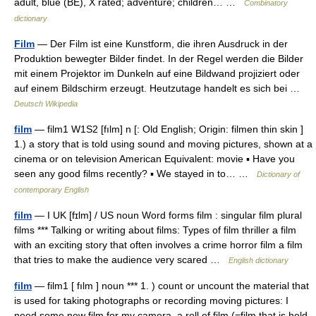
adult, blue (BE), X rated; adventure; children… …
Combinatory
dictionary
Film
— Der Film ist eine Kunstform, die ihren Ausdruck in der
Produktion bewegter Bilder findet. In der Regel werden die Bilder
mit einem Projektor im Dunkeln auf eine Bildwand projiziert oder
auf einem Bildschirm erzeugt. Heutzutage handelt es sich bei …
Deutsch Wikipedia
film
— film1 W1S2 [fılm] n [: Old English; Origin: filmen thin skin ]
1.) a story that is told using sound and moving pictures, shown at a
cinema or on television American Equivalent: movie ▪ Have you
seen any good films recently? ▪ We stayed in to… …
Dictionary of
contemporary English
film
— I UK [fɪlm] / US noun Word forms film : singular film plural
films *** Talking or writing about films: Types of film thriller a film
with an exciting story that often involves a crime horror film a film
that tries to make the audience very scared …
English dictionary
film
— film1 [ fılm ] noun *** 1. ) count or uncount the material that
is used for taking photographs or recording moving pictures: I
need some new film for my camera. a roll of film (=film that is held