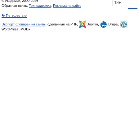
© Академик, 2000-2026
18+
Обратная связь:
Техподдержка
,
Реклама на сайте
👣 Путешествия
Экспорт словарей на сайты
, сделанные на PHP,
Joomla,
Drupal,
WordPress, MODx.