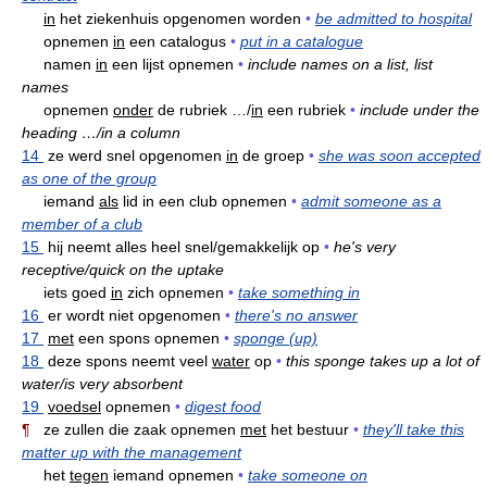
in
het ziekenhuis opgenomen worden
•
be admitted to hospital
opnemen
in
een catalogus
•
put in a catalogue
namen
in
een lijst opnemen
•
include names on a list, list
names
opnemen
onder
de rubriek …/
in
een rubriek
•
include under the
heading …/in a column
14
ze werd snel opgenomen
in
de groep
•
she was soon accepted
as one of the group
iemand
als
lid in een club opnemen
•
admit someone as a
member of a club
15
hij neemt alles heel snel/gemakkelijk op
•
he's very
receptive/quick on the uptake
iets goed
in
zich opnemen
•
take something in
16
er wordt niet opgenomen
•
there's no answer
17
met
een spons opnemen
•
sponge (up)
18
deze spons neemt veel
water
op
•
this sponge takes up a lot of
water/is very absorbent
19
voedsel
opnemen
•
digest food
¶
ze zullen die zaak opnemen
met
het bestuur
•
they'll take this
matter up with the management
het
tegen
iemand opnemen
•
take someone on