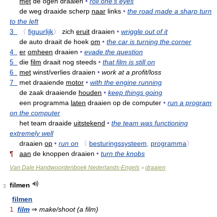
met
de ogen draaien
•
roll one's eyes
de weg draaide scherp
naar
links
•
the road made a sharp turn
to the left
3
〈
figuurlijk
〉
zich
eruit
draaien
•
wriggle out of it
de auto draait de hoek
om
•
the car is turning the corner
4
er
omheen
draaien
•
evade the question
5
die
film
draait nog steeds
•
that film is still on
6
met
winst/verlies draaien
•
work at a profit/loss
7
met draaiende
motor
•
with the engine running
de zaak draaiende
houden
•
keep things going
een programma
laten
draaien op de computer
•
run a program
on the computer
het team draaide
uitstekend
•
the team was functioning
extremely well
draaien
op
•
run on
〈
besturingssysteem
,
programma
〉
¶
aan
de knoppen draaien
•
turn the knobs
Van Dale Handwoordenboek Nederlands-Engels
draaien
>
filmen
3
filmen
1
film
⇒
make/shoot (a film)