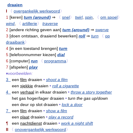
draaien
I
〈
overgankelijk werkwoord
〉
1
[keren]
turn (around)
⇒
〈
snel
〉
twirl
,
spin
,
〈
om spoel
〉
wind
,
〈
artillerie
〉
traverse
2
[andere richting geven aan]
turn (around)
⇒
swerve
3
[doen ontstaan, draaiend bewerken]
roll
⇒
turn
〈
op
draaibank
〉
4
[in een toestand brengen]
turn
5
[telefoonnummer kiezen]
dial
6
[computer]
run
〈
programma
〉
7
[afspelen]
play
♦
voorbeelden:
3
een
film
draaien
•
shoot a film
een
sjekkie
draaien
•
roll a cigarette
4
een
verhaal
in elkaar draaien
•
throw a story together
het gas hoger/lager draaien
•
turn the gas up/down
een deur op slot draaien
•
lock a door
7
een
film
draaien
•
show a film
een
plaat
draaien
•
play a record
¶
een
nachtdienst
draaien
•
work a night shift
II
〈
onovergankelijk werkwoord
〉