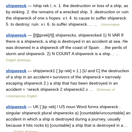
shipwreck
— /ship rek /, n. 1. the destruction or loss of a ship, as
by sinking. 2. the remains of a wrecked ship. 3. destruction or ruin:
the shipwreck of one s hopes. v.t. 4. to cause to suffer shipwreck.
5. to destroy; ruin. v.i. 6. to suffer shipwreck.… …
Universalium
shipwreck
— [[t]ʃɪ̱prek[/t]] shipwrecks, shipwrecked 1) N VAR If
there is a shipwreck, a ship is destroyed in an accident at sea. He
was drowned in a shipwreck off the coast of Spain. ...the perils of
storm and shipwreck. 2) N COUNT A shipwreck is a ship… …
English dictionary
shipwreck
— ship|wreck1 [ˈʃıp rek] n 1.) [U and C] the destruction
of a ship in an accident ▪ survivors of the shipwreck ▪ narrowly
escaping shipwreck 2.) a ship that has been destroyed in an
accident = ↑wreck shipwreck 2 shipwreck2 v …
Dictionary of
contemporary English
shipwreck
— UK [ˈʃɪpˌrek] / US noun Word forms shipwreck :
singular shipwreck plural shipwrecks a) [countable/uncountable] an
accident in which a ship is destroyed during a journey, usually
because it hits rocks b) [countable] a ship that is destroyed in a…
…
English dictionary