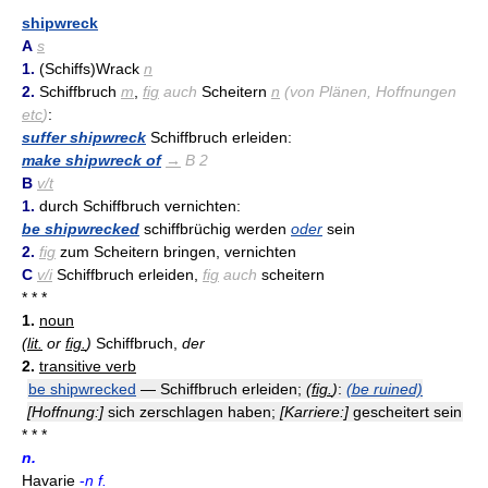
* * *
shipwreck
A
s
1.
(Schiffs)Wrack
n
2.
Schiffbruch
m
,
fig
auch
Scheitern
n
(von Plänen, Hoffnungen
etc
)
:
suffer shipwreck
Schiffbruch erleiden:
make shipwreck of
→
B 2
B
v/t
1.
durch Schiffbruch vernichten:
be shipwrecked
schiffbrüchig werden
oder
sein
2.
fig
zum Scheitern bringen, vernichten
C
v/i
Schiffbruch erleiden,
fig
auch
scheitern
* * *
1.
noun
(
lit.
or
fig.
)
Schiffbruch,
der
2.
transitive verb
be shipwrecked
— Schiffbruch erleiden;
(
fig.
)
:
(be ruined)
[Hoffnung:]
sich zerschlagen haben;
[Karriere:]
gescheitert sein
* * *
n.
Havarie
-
n f.