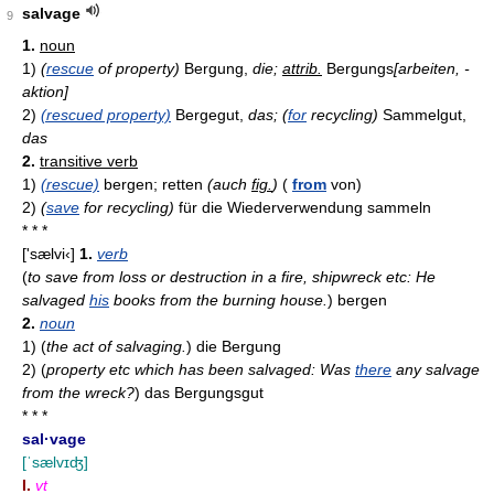
salvage
9
1.
noun
1)
(
rescue
of property)
Bergung,
die;
attrib.
Bergungs
[arbeiten, -
aktion]
2)
(rescued property)
Bergegut,
das;
(
for
recycling)
Sammelgut,
das
2.
transitive verb
1)
(rescue)
bergen; retten
(auch
fig.
)
(
from
von)
2)
(
save
for recycling)
für die Wiederverwendung sammeln
* * *
['sælvi‹]
1.
verb
(
to save from loss or destruction in a fire, shipwreck etc: He
salvaged
his
books from the burning house.
)
bergen
2.
noun
1)
(
the act of salvaging.
)
die Bergung
2)
(
property etc which has been salvaged: Was
there
any salvage
from the wreck?
)
das Bergungsgut
* * *
sal·vage
[ˈsælvɪʤ]
I.
vt