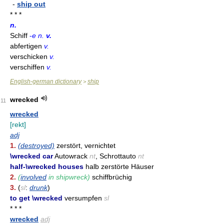
-
ship out
* * *
n.
Schiff
-
e n.
v.
abfertigen
v.
verschicken
v.
verschiffen
v.
English-german dictionary
ship
>
wrecked
11
wrecked
[rekt]
adj
1.
(destroyed)
zerstört, vernichtet
\wrecked car
Autowrack
nt
, Schrottauto
nt
half-\wrecked houses
halb zerstörte Häuser
2.
(
involved
in shipwreck)
schiffbrüchig
3.
(
sl
:
drunk
)
to get \wrecked
versumpfen
sl
* * *
wrecked
adj