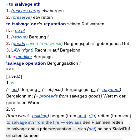
▪
to \salvage sth
1.
(rescue) cargo
etw bergen
2.
(
preserve
)
etw retten
to \salvage one's reputation
seinen Ruf wahren
II.
n
no pl
1.
(rescue)
Bergung
f
2.
(
goods
saved from wreck)
Bergungsgut
nt
, geborgenes Gut
3.
LAW
(
right
)
Recht
nt
auf Bergelohn
III.
n
modifier
Bergungs-
\salvage operation
Bergungsaktion
f
* * *
['slvɪdZ]
1.
n
(=
act
)
Bergung
f
;
(= objects)
Bergungsgut
nt
;
(=
payment
)
Bergelohn
m
;
(=
proceeds
from salvaged goods)
Wert
m
der
geretteten Waren
2.
vt
(from wreck,
building
)
bergen (from
aus
);
(
fig
)
retten (from von)
to salvage sth from the fire
—
etw
aus
den Flammen retten
to salvage one's pride/reputation — sich
(
dat
)
seinen Stolz/Ruf
erhalten können