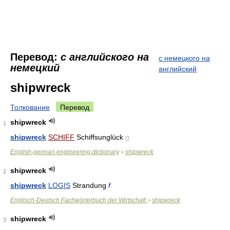
Перевод:
с английского на
с немецкого на
немецкий
английский
shipwreck
Толкование
Перевод
shipwreck
1
shipwreck
SCHIFF
Schiffsunglück
n
English-german engineering dictionary
shipwreck
>
shipwreck
2
shipwreck
LOGIS
Strandung
f
Englisch-Deutsch Fachwörterbuch der Wirtschaft
shipwreck
>
shipwreck
3