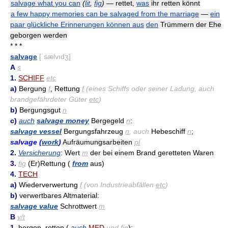
salvage what you can
(
lit
,
fig
)
— rettet,
was
ihr retten könnt
a few happy memories can be salvaged from the marriage
—
ein
paar glückliche Erinnerungen können aus
den
Trümmern der Ehe
geborgen werden
* * *
salvage
[ˈsælvıdʒ]
A
s
1.
SCHIFF
etc
a)
Bergung
f
, Rettung
f
(eines Schiffs oder seiner Ladung, auch
brandgefährdeter Güter
etc
)
b)
Bergungsgut
n
c)
auch
salvage money
Bergegeld
n
:
salvage vessel
Bergungsfahrzeug
n
, auch
Hebeschiff
n
;
salvage (
work
)
Aufräumungsarbeiten
pl
2.
Versicherung
: Wert
m
der bei einem Brand geretteten Waren
3.
fig
(Er)Rettung (
from
aus)
4.
TECH
a)
Wiederverwertung
f
(von Industrieabfällen
etc
)
b)
verwertbares Altmaterial:
salvage value
Schrottwert
m
B
v/t
1.
bergen, retten (
auch
MED
und
fig
):