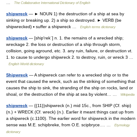
…
The Collaborative International Dictionary of English
shipwreck
— ► NOUN 1) the destruction of a ship at sea by
sinking or breaking up. 2) a ship so destroyed. ► VERB (be
shipwrecked) ▪ suffer a shipwreck …
English terms dictionary
shipwreck
— [ship′rek΄] n. 1. the remains of a wrecked ship;
wreckage 2. the loss or destruction of a ship through storm,
collision, going aground, etc. 3. any ruin, failure, or destruction vt.
1. to cause to undergo shipwreck 2. to destroy, ruin, or wreck 3 …
English World dictionary
Shipwreck
— A shipwreck can refer to a wrecked ship or to the
event that caused the wreck, such as the striking of something that
causes the ship to sink, the stranding of the ship on rocks, land or
shoal, or the destruction of the ship at sea by violent… …
Wikipedia
shipwreck
— {{11}}shipwreck (n.) mid 15c., from SHIP (Cf. ship)
(n.) + WRECK (Cf. wreck) (n.). Earlier it meant things cast up from
a shipwreck (c.1100). The earlier word for shipwreck in the modern
sense was M.E. schipbreke, from O.E. scipbryce.… …
Etymology
dictionary