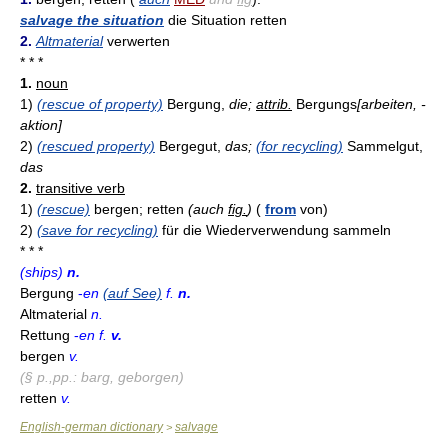
salvage the situation
die Situation retten
2.
Altmaterial
verwerten
* * *
1.
noun
1)
(rescue of property)
Bergung,
die;
attrib.
Bergungs
[arbeiten, -
aktion]
2)
(rescued property)
Bergegut,
das;
(for recycling)
Sammelgut,
das
2.
transitive verb
1)
(rescue)
bergen; retten
(auch
fig.
)
(
from
von)
2)
(save for recycling)
für die Wiederverwendung sammeln
* * *
(ships)
n.
Bergung
-
en
(auf See)
f.
n.
Altmaterial
n.
Rettung
-
en f.
v.
bergen
v.
(§ p.,pp.: barg, geborgen)
retten
v.
English-german dictionary
salvage
>