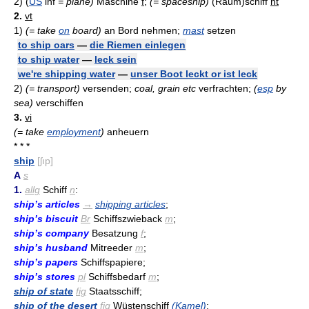
2)
(
US
inf
= plane)
Maschine
f
;
(= spaceship)
(Raum)schiff
nt
2.
vt
1)
(= take
on
board)
an Bord nehmen;
mast
setzen
to ship oars
—
die Riemen einlegen
to ship water
—
leck sein
we're shipping water
—
unser Boot leckt or ist leck
2)
(= transport)
versenden;
coal, grain etc
verfrachten;
(
esp
by
sea)
verschiffen
3.
vi
(= take
employment
)
anheuern
* * *
ship
[ʃıp]
A
s
1.
allg
Schiff
n
:
ship’s articles
→
shipping articles
;
ship’s biscuit
Br
Schiffszwieback
m
;
ship’s company
Besatzung
f
;
ship’s husband
Mitreeder
m
;
ship’s papers
Schiffspapiere;
ship’s stores
pl
Schiffsbedarf
m
;
ship of state
fig
Staatsschiff;
ship of the desert
fig
Wüstenschiff
(Kamel)
;