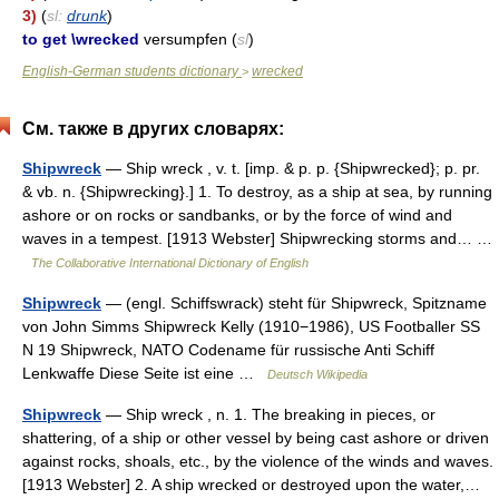
3)
(
sl:
drunk
)
to get \wrecked
versumpfen (
sl
)
English-German students dictionary
wrecked
>
См. также в других словарях:
Shipwreck
— Ship wreck , v. t. [imp. & p. p. {Shipwrecked}; p. pr.
& vb. n. {Shipwrecking}.] 1. To destroy, as a ship at sea, by running
ashore or on rocks or sandbanks, or by the force of wind and
waves in a tempest. [1913 Webster] Shipwrecking storms and… …
The Collaborative International Dictionary of English
Shipwreck
— (engl. Schiffswrack) steht für Shipwreck, Spitzname
von John Simms Shipwreck Kelly (1910−1986), US Footballer SS
N 19 Shipwreck, NATO Codename für russische Anti Schiff
Lenkwaffe Diese Seite ist eine …
Deutsch Wikipedia
Shipwreck
— Ship wreck , n. 1. The breaking in pieces, or
shattering, of a ship or other vessel by being cast ashore or driven
against rocks, shoals, etc., by the violence of the winds and waves.
[1913 Webster] 2. A ship wrecked or destroyed upon the water,…