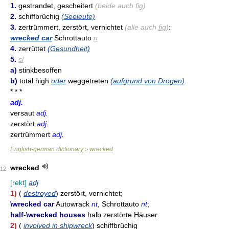
1.
gestrandet, gescheitert
(beide auch
fig
)
2.
schiffbrüchig
(Seeleute)
3.
zertrümmert, zerstört, vernichtet
(alle auch
fig
)
:
wrecked car
Schrottauto
n
4.
zerrüttet
(Gesundheit)
5.
sl
a)
stinkbesoffen
b)
total high
oder
weggetreten
(aufgrund von Drogen)
* * *
adj.
versaut
adj.
zerstört
adj.
zertrümmert
adj.
English-german dictionary
wrecked
>
wrecked
12
[rekt]
adj
1)
(
destroyed
) zerstört, vernichtet;
\wrecked car
Autowrack
nt
, Schrottauto
nt
;
half-\wrecked houses
halb zerstörte Häuser
2)
(
involved in shipwreck
) schiffbrüchig