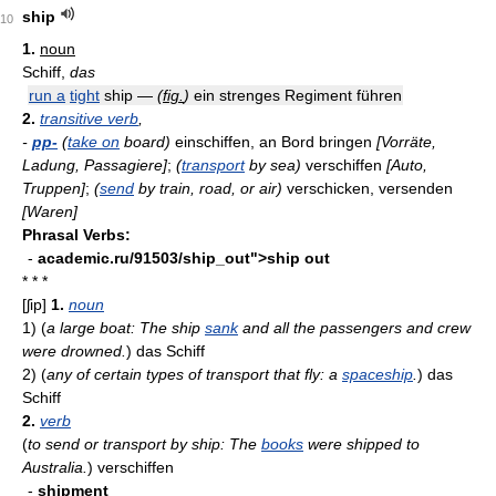
ship
10
1.
noun
Schiff,
das
run a
tight
ship —
(
fig.
)
ein strenges Regiment führen
2.
transitive verb
,
-
pp-
(
take on
board)
einschiffen, an Bord bringen
[Vorräte,
Ladung, Passagiere]
;
(
transport
by sea)
verschiffen
[Auto,
Truppen]
;
(
send
by train, road, or air)
verschicken, versenden
[Waren]
Phrasal Verbs:
-
academic.ru/91503/ship_out">ship out
* * *
[ʃip]
1.
noun
1)
(
a large boat: The ship
sank
and all the passengers and crew
were drowned.
)
das Schiff
2)
(
any of certain types of transport that fly: a
spaceship
.
)
das
Schiff
2.
verb
(
to send or transport by ship: The
books
were shipped to
Australia.
)
verschiffen
-
shipment