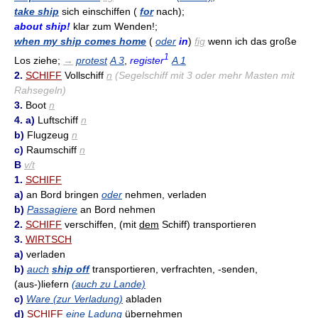
take ship
sich einschiffen (
for
nach);
about ship!
klar zum Wenden!;
when my ship comes home
(
oder
in
)
fig
wenn ich das große
1
Los ziehe;
→
protest
A 3
,
register
A 1
2.
SCHIFF
Vollschiff
n
(Segelschiff mit 3 oder mehr Masten mit
Rahsegeln)
3.
Boot
n
4. a)
Luftschiff
n
b)
Flugzeug
n
c)
Raumschiff
n
B
v/t
1.
SCHIFF
a)
an Bord bringen
oder
nehmen, verladen
b)
Passagiere
an Bord nehmen
2.
SCHIFF
verschiffen, (mit
dem
Schiff) transportieren
3.
WIRTSCH
a)
verladen
b)
auch
ship off
transportieren, verfrachten, -senden,
(aus-)liefern
(auch zu Lande)
c)
Ware (zur Verladung)
abladen
d)
SCHIFF
eine Ladung
übernehmen