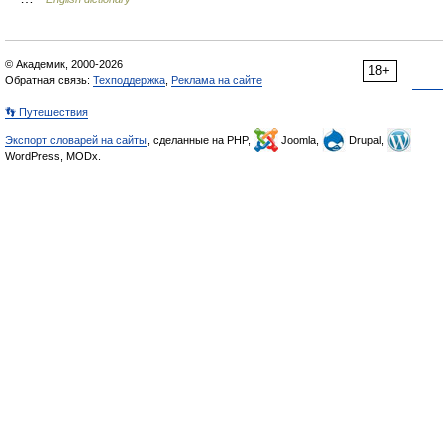
© Академик, 2000-2026
18+
Обратная связь:
Техподдержка
,
Реклама на сайте
👣 Путешествия
Экспорт словарей на сайты
, сделанные на PHP,
Joomla,
Drupal,
WordPress, MODx.