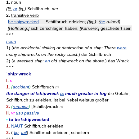
1.
noun
(
lit.
or
fig.
)
Schiffbruch,
der
2.
transitive verb
be shipwrecked
— Schiffbruch erleiden;
(
fig.
)
:
(
be
ruined)
[Hoffnung:]
sich zerschlagen haben;
[Karriere:]
gescheitert sein
* * *
noun
1)
(
the accidental sinking or destruction of a ship: There
were
many shipwrecks on the rocky coast.
)
der Schiffbruch
2)
(
a wrecked ship:
an
old shipwreck on the shore.
)
das Wrack
* * *
ˈship·wreck
I.
n
1.
(
accident
)
Schiffbruch
m
the danger of \shipwreck
is
much greater in fog
die Gefahr,
Schiffbruch zu erleiden, ist bei Nebel weitaus größer
2.
(
remains
)
[Schiffs]wrack
nt
II.
vt
usu passive
▪
to be \shipwrecked
1.
NAUT
Schiffbruch erleiden
2.
(
fig
:
fail
) Schiffbruch erleiden, scheitern