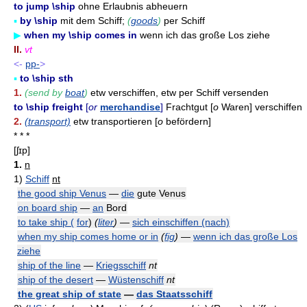
to jump \ship
ohne Erlaubnis abheuern
▪
by \ship
mit dem Schiff;
(
goods
)
per Schiff
▶
when my \ship comes in
wenn ich das große Los ziehe
II.
vt
<-
pp-
>
▪
to \ship sth
1.
(send by
boat
)
etw verschiffen, etw per Schiff versenden
to \ship freight
[
or
merchandise
]
Frachtgut [
o
Waren] verschiffen
2.
(transport)
etw transportieren [
o
befördern]
* * *
[ʃɪp]
1.
n
1)
Schiff
nt
the good ship Venus
—
die
gute Venus
on board ship
—
an
Bord
to take ship (
for
)
(
liter
)
—
sich einschiffen (nach)
when my ship comes home or in
(
fig
)
—
wenn ich das große Los
ziehe
ship of the line
—
Kriegsschiff
nt
ship of the desert
—
Wüstenschiff
nt
the great ship of state
—
das Staatsschiff