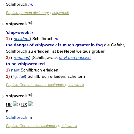
Schiffbruch
m.
English-german dictionary
shipwreck
>
shipwreck
4
'ship·wreck
n
1)
(
accident
) Schiffbruch
m
;
the danger of \shipwreck is much greater in fog
die Gefahr,
Schiffbruch zu erleiden, ist bei Nebel weitaus größer
2)
(
remains
) [Schiffs]wrack
nt vt usu passive
to be \shipwrecked
1)
naut
Schiffbruch erleiden;
2)
(
fig:
fail
) Schiffbruch erleiden, scheitern
English-German students dictionary
shipwreck
>
shipwreck
5
UK
/
US
n
Schiffbruch
m
English-German mini dictionary
shipwreck
>