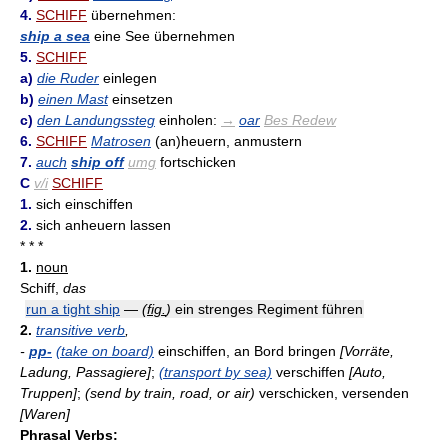
4.
SCHIFF
übernehmen:
ship a sea
eine See übernehmen
5.
SCHIFF
a)
die Ruder
einlegen
b)
einen Mast
einsetzen
c)
den Landungssteg
einholen:
→
oar
Bes Redew
6.
SCHIFF
Matrosen
(an)heuern, anmustern
7.
auch
ship off
umg
fortschicken
C
v/i
SCHIFF
1.
sich einschiffen
2.
sich anheuern lassen
* * *
1.
noun
Schiff,
das
run a tight ship
—
(
fig.
)
ein strenges Regiment führen
2.
transitive verb
,
-
pp-
(take on board)
einschiffen, an Bord bringen
[Vorräte,
Ladung, Passagiere]
;
(transport by sea)
verschiffen
[Auto,
Truppen]
;
(send by train, road, or air)
verschicken, versenden
[Waren]
Phrasal Verbs: