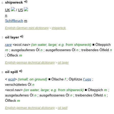
shipwreck
6
UK
/
US
n
Schiffbruch
m
English-German mini dictionary
shipwreck
>
oil layer
7
rare
<ecol.nav>
(on water, large; e.g. from shipwreck)
■ Ölteppich
m
; ausgelaufenes Öl
n
; ausgeflossenes Öl
n
; treibendes Ölfeld
n
; Ölfleck
m
English-german technical dictionary
oil layer
>
oil spill
8
<
ecol
>
(small; on ground)
■ Öllache
f
; Ölpfütze
f ugs
;
verschüttetes Öl
n
<ecol.nav>
(on water, large; e.g. from shipwreck)
■ Ölteppich
m
;
ausgelaufenes Öl
n
; ausgeflossenes Öl
n
; treibendes Ölfeld
n
;
Ölfleck
m
English-german technical dictionary
oil spill
>