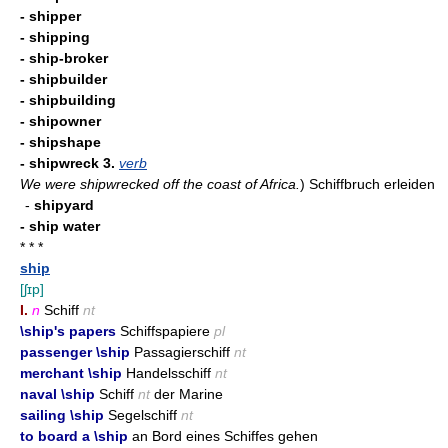
- shipper
- shipping
- ship-broker
- shipbuilder
- shipbuilding
- shipowner
- shipshape
- shipwreck
3.
verb
We were shipwrecked off the coast of Africa.
)
Schiffbruch erleiden
-
shipyard
- ship water
* * *
ship
[ʃɪp]
I.
n
Schiff
nt
\ship's papers
Schiffspapiere
pl
passenger \ship
Passagierschiff
nt
merchant \ship
Handelsschiff
nt
naval \ship
Schiff
nt
der Marine
sailing \ship
Segelschiff
nt
to board a \ship
an Bord eines Schiffes gehen