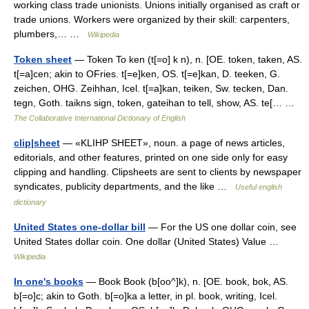
working class trade unionists. Unions initially organised as craft or
trade unions. Workers were organized by their skill: carpenters,
plumbers,… …
Wikipedia
Token sheet
— Token To ken (t[=o] k n), n. [OE. token, taken, AS.
t[=a]cen; akin to OFries. t[=e]ken, OS. t[=e]kan, D. teeken, G.
zeichen, OHG. Zeihhan, Icel. t[=a]kan, teiken, Sw. tecken, Dan.
tegn, Goth. taikns sign, token, gateihan to tell, show, AS. te[… …
The Collaborative International Dictionary of English
clip|sheet
— «KLIHP SHEET», noun. a page of news articles,
editorials, and other features, printed on one side only for easy
clipping and handling. Clipsheets are sent to clients by newspaper
syndicates, publicity departments, and the like …
Useful english
dictionary
United States one-dollar bill
— For the US one dollar coin, see
United States dollar coin. One dollar (United States) Value …
Wikipedia
In one's books
— Book Book (b[oo^]k), n. [OE. book, bok, AS.
b[=o]c; akin to Goth. b[=o]ka a letter, in pl. book, writing, Icel.