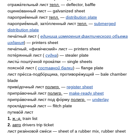
отража́тельный лист
тепл.
— deflector, baffle
оцинко́ванный лист — galvanized sheet
пароприё́мный лист
тепл.
—
distribution plate
пароприё́мный, зато́пленный лист
тепл.
—
submerged
distribution plate
печа́тный лист (
единица измерения фактического объема
издания
) — printers sheet
печа́тный, «физи́ческий» лист — printers sheet
поте́рянный лист (
судна
) — stealer plate
листы́ пошту́чной прока́тки — single sheets
поясно́й лист (
составной балки
) — flange plate
лист пре́сса-подбо́рщика, противоре́жущий — bale chamber
blade
приво́дочный лист
полигр.
—
register sheet
припра́вочный лист
полигр.
—
make-ready sheet
припра́вочный лист под фо́рму
полигр.
—
underlay
прокла́дочный лист — flitch plate
путево́й лист
1.
ж.-д.
train list
2.
авто
drivers trip ticket
лист рези́новой сме́си — sheet of a rubber mix, rubber sheet