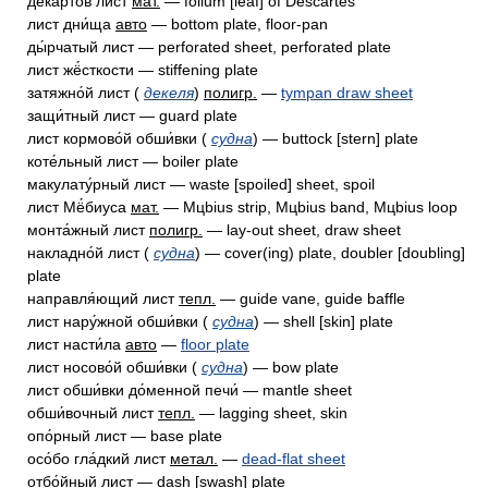
дека́ртов лист
мат.
— folium [leaf] of Descartes
лист дни́ща
авто
— bottom plate, floor-pan
ды́рчатый лист — perforated sheet, perforated plate
лист жё́сткости — stiffening plate
затяжно́й лист (
декеля
)
полигр.
—
tympan draw sheet
защи́тный лист — guard plate
лист кормово́й обши́вки (
судна
) — buttock [stern] plate
коте́льный лист — boiler plate
макулату́рный лист — waste [spoiled] sheet, spoil
лист Мё́биуса
мат.
— Mцbius strip, Mцbius band, Mцbius loop
монта́жный лист
полигр.
— lay-out sheet, draw sheet
накладно́й лист (
судна
) — cover(ing) plate, doubler [doubling]
plate
направля́ющий лист
тепл.
— guide vane, guide baffle
лист нару́жной обши́вки (
судна
) — shell [skin] plate
лист насти́ла
авто
—
floor plate
лист носово́й обши́вки (
судна
) — bow plate
лист обши́вки до́менной печи́ — mantle sheet
обши́вочный лист
тепл.
— lagging sheet, skin
опо́рный лист — base plate
осо́бо гла́дкий лист
метал.
—
dead-flat sheet
отбо́йный лист — dash [swash] plate