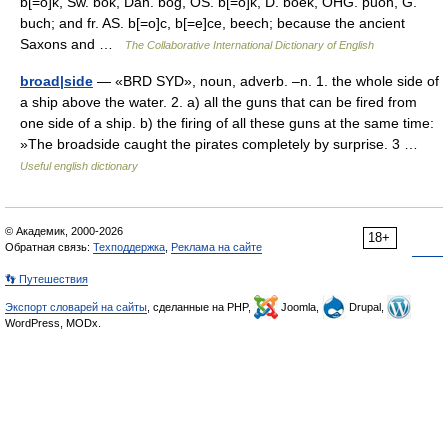
b[=o]k, Sw. bok, Dan. bog, OS. b[=o]k, D. boek, OHG. puoh, G.
buch; and fr. AS. b[=o]c, b[=e]ce, beech; because the ancient
Saxons and …
The Collaborative International Dictionary of English
broad|side
— «BRD SYD», noun, adverb. –n. 1. the whole side of
a ship above the water. 2. a) all the guns that can be fired from
one side of a ship. b) the firing of all these guns at the same time:
»The broadside caught the pirates completely by surprise. 3 …
Useful english dictionary
© Академик, 2000-2026
18+
Обратная связь:
Техподдержка
,
Реклама на сайте
👣 Путешествия
Экспорт словарей на сайты
, сделанные на PHP,
Joomla,
Drupal,
WordPress, MODx.