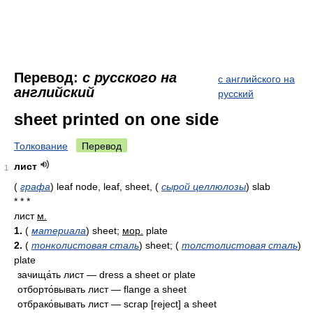
Перевод:
с русского на
с английского на
английский
русский
sheet printed on one side
Толкование
Перевод
лист
1
(
графа
)
leaf node, leaf, sheet,
(
сырой целлюлозы
)
slab
* * *
лист
м.
1.
(
материала
) sheet;
мор.
plate
2.
(
тонколистовая сталь
) sheet; (
толстолистовая сталь
)
plate
зачища́ть лист — dress a sheet or plate
отборто́вывать лист — flange a sheet
отбрако́вывать лист — scrap [reject] a sheet