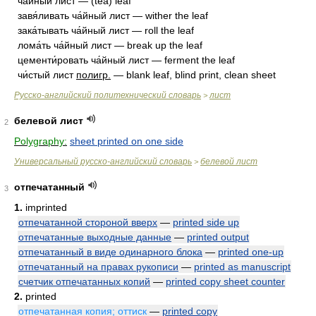
ча́йный лист — (tea) leaf
завя́ливать ча́йный лист — wither the leaf
зака́тывать ча́йный лист — roll the leaf
лома́ть ча́йный лист — break up the leaf
цементи́ровать ча́йный лист — ferment the leaf
чи́стый лист
полигр.
— blank leaf, blind print, clean sheet
Русско-английский политехнический словарь
лист
>
белевой лист
2
Polygraphy:
sheet printed on one side
Универсальный русско-английский словарь
белевой лист
>
отпечатанный
3
1.
imprinted
отпечатанной стороной вверх
—
printed side up
отпечатанные выходные данные
—
printed output
отпечатанный в виде одинарного блока
—
printed one-up
отпечатанный на правах рукописи
—
printed as manuscript
счетчик отпечатанных копий
—
printed copy sheet counter
2.
printed
отпечатанная копия; оттиск
—
printed copy