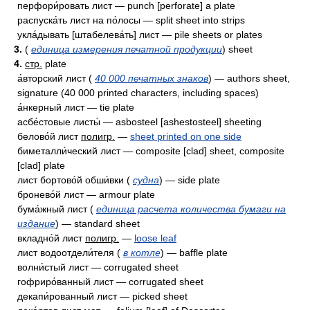
перфори́ровать лист — punch [perforate] a plate
распуска́ть лист на по́лосы — split sheet into strips
укла́дывать [штабелева́ть] лист — pile sheets or plates
3.
(
единица измерения печатной продукции
) sheet
4.
стр.
plate
а́вторский лист (
40 000 печатных знаков
) — authors sheet,
signature (40 000 printed characters, including spaces)
а́нкерный лист — tie plate
асбе́стовые листы́ — asbosteel [ashestosteel] sheeting
белово́й лист
полигр.
—
sheet printed on one side
биметалли́ческий лист — composite [clad] sheet, composite
[clad] plate
лист бортово́й обши́вки (
судна
) — side plate
бронево́й лист — armour plate
бума́жный лист (
единица расчета количества бумаги на
издание
) — standard sheet
вкладно́й лист
полигр.
—
loose leaf
лист водоотдели́теля (
в котле
) — baffle plate
волни́стый лист — corrugated sheet
гофриро́ванный лист — corrugated sheet
декапи́рованный лист — picked sheet