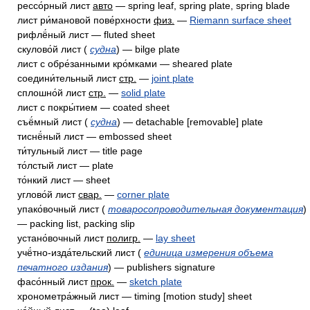
рессо́рный лист
авто
— spring leaf, spring plate, spring blade
лист ри́мановой пове́рхности
физ.
—
Riemann surface sheet
рифлё́ный лист — fluted sheet
скулово́й лист (
судна
) — bilge plate
лист с обре́занными кро́мками — sheared plate
соедини́тельный лист
стр.
—
joint plate
сплошно́й лист
стр.
—
solid plate
лист с покры́тием — coated sheet
съё́мный лист (
судна
) — detachable [removable] plate
тиснё́ный лист — embossed sheet
ти́тульный лист — title page
то́лстый лист — plate
то́нкий лист — sheet
углово́й лист
свар.
—
corner plate
упако́вочный лист (
товаросопроводительная документация
)
— packing list, packing slip
устано́вочный лист
полигр.
—
lay sheet
учё́тно-изда́тельский лист (
единица измерения объема
печатного издания
) — publishers signature
фасо́нный лист
прок.
—
sketch plate
хронометра́жный лист — timing [motion study] sheet