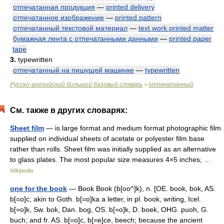
отпечатанная продукция
—
printed delivery
отпечатанное изображение
—
printed pattern
отпечатанный текстовой материал
—
text work printed matter
бумажная лента с отпечатанными данными
—
printed paper
tape
3.
typewritten
отпечатанный на пишущей машинке
—
typewritten
Русско-английский большой базовый словарь
отпечатанный
>
См. также в других словарях:
Sheet film
— is large format and medium format photographic film
supplied on individual sheets of acetate or polyester film base
rather than rolls. Sheet film was initially supplied as an alternative
to glass plates. The most popular size measures 4×5 inches; …
Wikipedia
one for the book
— Book Book (b[oo^]k), n. [OE. book, bok, AS.
b[=o]c; akin to Goth. b[=o]ka a letter, in pl. book, writing, Icel.
b[=o]k, Sw. bok, Dan. bog, OS. b[=o]k, D. boek, OHG. puoh, G.
buch; and fr. AS. b[=o]c, b[=e]ce, beech; because the ancient