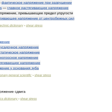
—
фактическое
напряжение
при
разрушении
ss
—
главное
растягивающее
напряжение
апряжение
,
превышающее
предел
упругости
ягивающее
напряжение
от
центробежных
сил
technic
dictionary
shear
stress
>
жение
—
усадочное
напряжение
статическое
напряжение
ногоосное
напряжение
тягивающее
напряжение
жение
у
основания
зуба
ionary
general
scientific
shear
stress
>
ряжение
сдвига
ics
dictionary
shear
stress
>