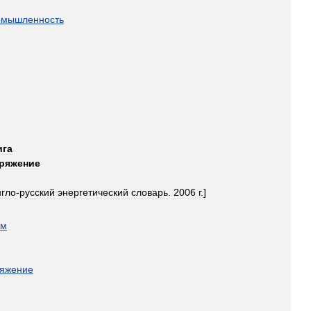
омышленность
ига
ряжение
нгло
-
русский
энергетический
словарь
.
2006
г
.]
ом
яжение