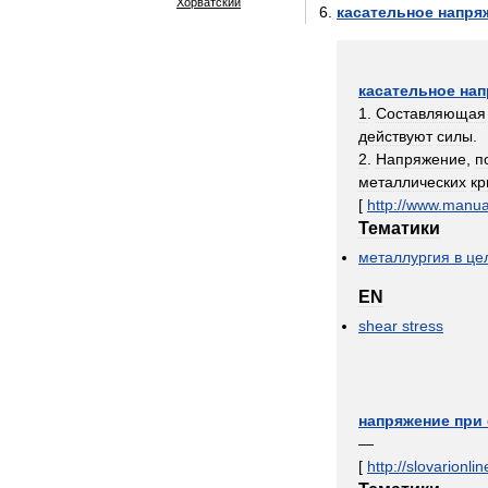
Хорватский
касательное
напря
касательное
нап
1
.
Составляющая
действуют
силы
.
2
.
Напряжение
,
п
металлических
кр
[
http:
//
www
.
manua
Тематики
металлургия
в
це
EN
shear
stress
напряжение
при
—
[
http:
//
slovarionlin