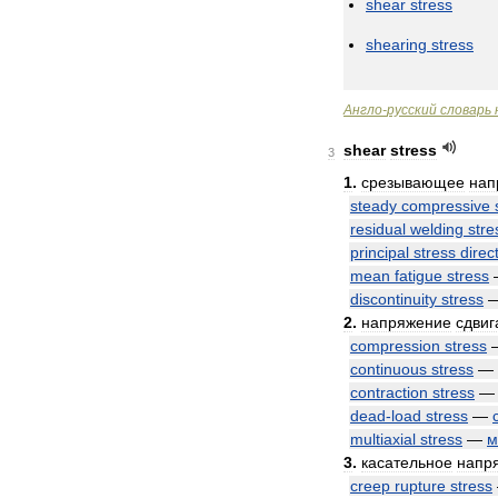
shear
stress
shearing
stress
Англо
-
русский
словарь
shear
stress
3
1
.
срезывающее
нап
steady
compressive
residual
welding
stre
principal
stress
direc
mean
fatigue
stress
discontinuity
stress
2
.
напряжение
сдвиг
compression
stress
continuous
stress
—
contraction
stress
dead
-
load
stress
—
multiaxial
stress
—
м
3
.
касательное
напр
creep
rupture
stress