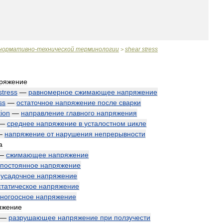
нормативно
-
технической
терминологии
shear
stress
>
ряжение
stress
—
равномерное
сжимающее
напряжение
ss
—
остаточное
напряжение
после
сварки
tion
—
направление
главного
напряжения
—
среднее
напряжение
в
усталостном
цикле
—
напряжение
от
нарушения
непрерывности
а
—
сжимающее
напряжение
постоянное
напряжение
—
усадочное
напряжение
статическое
напряжение
ногоосное
напряжение
яжение
—
разрушающее
напряжение
при
ползучести