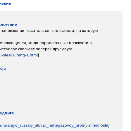
жение
ряжение
напряжения
,
касательная
к
плоскости
,
на
которую
оявляющееся
,
когда
параллельные
плоскости
в
исталлах
скользят
поперек
друг
друга
.
l
-
steel
.
ru
/
eng
-
a
.
html
]
лом
сдвиге
e
.
ru
/
anglo
_
russkiy
_
slovar
_
neftegazovoy
_
promyishlennosti
/
]