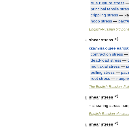
true
rupture
stress
principal
tensile
stre
crippling
stress
—
н
hoop
stress
—
раст
English
-
Russian
big
poly
shear
stress
4
скалывающее
напря
contraction
stress
dead
-
load
stress
—
multiaxial
stress
—
м
pulling
stress
—
рас
root
stress
—
напря
The
English
-
Russian
dict
shear
stress
5
=
shearing
stress
нап
English
-
Russian
electron
shear
stress
6