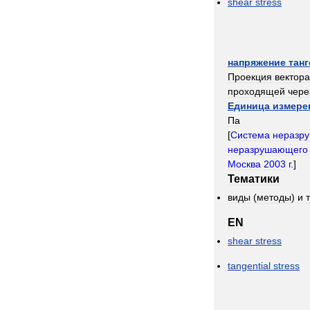
shear
stress
напряжение
тан
Проекция
вектора
проходящей
чере
Единица
измере
Па
[
Система
неразр
неразрушающего
Москва
2003
г
.
]
Тематики
виды
(
методы
)
и
EN
shear
stress
tangential
stress