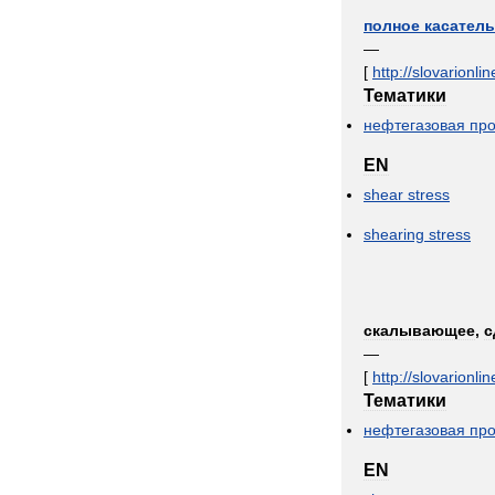
полное
касател
—
[
http:
//
slovarionlin
Тематики
нефтегазовая
пр
EN
shear
stress
shearing
stress
скалывающее
,
с
—
[
http:
//
slovarionlin
Тематики
нефтегазовая
пр
EN