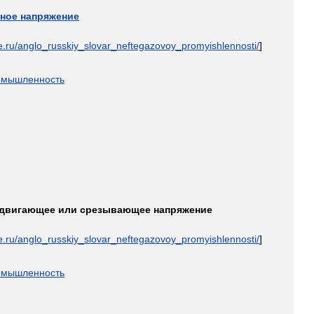
ьное
напряжение
e
.
ru
/
anglo
_
russkiy
_
slovar
_
neftegazovoy
_
promyishlennosti
/
]
омышленность
двигающее
или
срезывающее
напряжение
e
.
ru
/
anglo
_
russkiy
_
slovar
_
neftegazovoy
_
promyishlennosti
/
]
омышленность