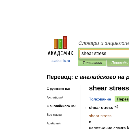
Словари и энциклоп
academic.ru
Толкования
Переводы
Перевод:
с английского на 
shear stress
С русского на:
Английский
Толкование
Перев
С английского на:
shear
stress
1
Все языки
shear
stress
n
Арабский
напряжение
сдвига
[