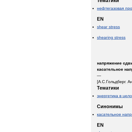
Тематики
нефтегазовая
пр
EN
shear
stress
shearing
stress
напряжение
сдв
касательное
нап
—
[
А
.
С
.
Гольдберг
.
А
Тематики
энергетика
в
цел
Синонимы
касательное
напр
EN