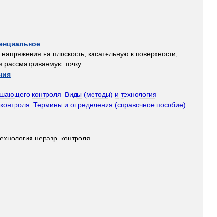
генциальное
напряжения
на
плоскость
,
касательную
к
поверхности
,
з
рассматриваемую
точку
.
ния
ушающего
контроля
.
Виды
(
методы
)
и
технология
контроля
.
Термины
и
определения
(
справочное
пособие
).
технология
неразр
.
контроля