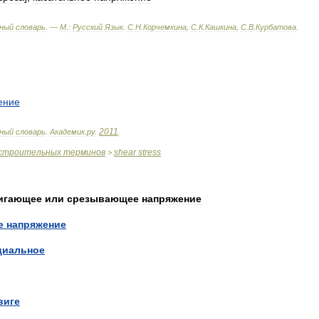
ный
словарь
. —
М
.
:
Русский
Язык
.
С
.
Н
.
Корчемкина
,
С
.
К
.
Кашкина
,
С
.
В
.
Курбатова
.
ение
2011
ный
словарь
.
Академик
.
ру
.
.
строительных
терминов
shear
stress
>
игающее
или
срезывающее
напряжение
е
напряжение
циальное
виге