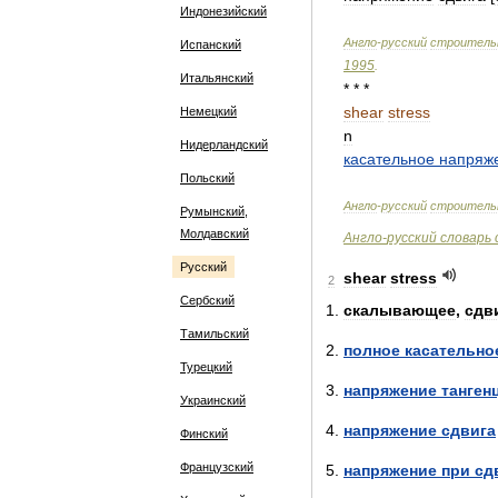
Индонезийский
Англо
-
русский
строитель
Испанский
1995
.
Итальянский
* * *
shear
stress
Немецкий
n
Нидерландский
касательное
напряж
Польский
Англо
-
русский
строитель
Румынский,
Молдавский
Англо
-
русский
словарь
Русский
shear
stress
2
Сербский
скалывающее
,
сдв
Тамильский
полное
касательно
Турецкий
напряжение
танген
Украинский
напряжение
сдвига
Финский
Французский
напряжение
при
сд