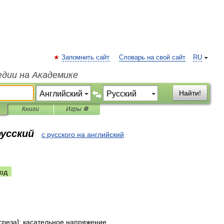
Запомнить сайт
Словарь на свой сайт
RU
едии на Академике
Найти!
Книги
Игры ⚽
русский
с русского на английский
од
среза
];
касательное
напряжение