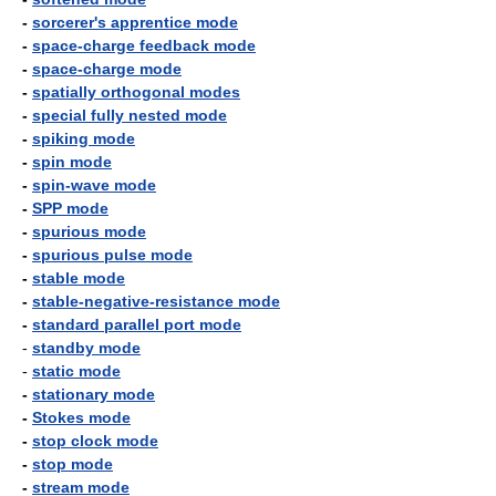
-
sorcerer's apprentice mode
-
space-charge feedback mode
-
space-charge mode
-
spatially orthogonal modes
-
special fully nested mode
-
spiking mode
-
spin mode
-
spin-wave mode
-
SPP mode
-
spurious mode
-
spurious pulse mode
-
stable mode
-
stable-negative-resistance mode
-
standard parallel port mode
-
standby mode
-
static mode
-
stationary mode
-
Stokes mode
-
stop clock mode
-
stop mode
-
stream mode