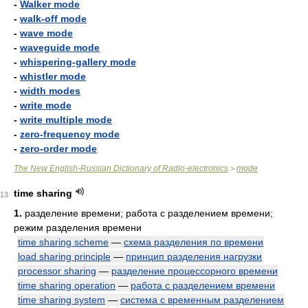
-
Walker mode
-
walk-off mode
-
wave mode
-
waveguide mode
-
whispering-gallery mode
-
whistler mode
-
width modes
-
write mode
-
write multiple mode
-
zero-frequency mode
-
zero-order mode
The New English-Russian Dictionary of Radio-electronics
mode
>
time sharing
13
1.
разделение времени; работа с разделением времени;
режим разделения времени
time sharing scheme
—
схема разделения по времени
load sharing principle
—
принцип разделения нагрузки
processor sharing
—
разделение процессорного времени
time sharing operation
—
работа с разделением времени
time sharing system
—
система с временным разделением