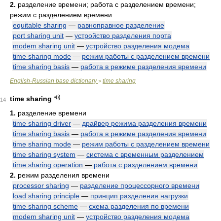
2.
разделение времени; работа с разделением времени;
режим с разделением времени
equitable sharing
—
равноправное разделение
port sharing unit
—
устройство разделения порта
modem sharing unit
—
устройство разделения модема
time sharing mode
—
режим работы с разделением времени
time sharing basis
—
работа в режиме разделения времени
English-Russian base dictionary
time sharing
>
time sharing
14
1.
разделение времени
time sharing driver
—
драйвер режима разделения времени
time sharing basis
—
работа в режиме разделения времени
time sharing mode
—
режим работы с разделением времени
time sharing system
—
система с временным разделением
time sharing operation
—
работа с разделением времени
2.
режим разделения времени
processor sharing
—
разделение процессорного времени
load sharing principle
—
принцип разделения нагрузки
time sharing scheme
—
схема разделения по времени
modem sharing unit
—
устройство разделения модема