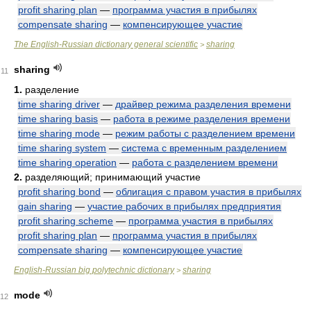
profit sharing plan
—
программа участия в прибылях
compensate sharing
—
компенсирующее участие
The English-Russian dictionary general scientific
sharing
>
sharing
11
1.
разделение
time sharing driver
—
драйвер режима разделения времени
time sharing basis
—
работа в режиме разделения времени
time sharing mode
—
режим работы с разделением времени
time sharing system
—
система с временным разделением
time sharing operation
—
работа с разделением времени
2.
разделяющий; принимающий участие
profit sharing bond
—
облигация с правом участия в прибылях
gain sharing
—
участие рабочих в прибылях предприятия
profit sharing scheme
—
программа участия в прибылях
profit sharing plan
—
программа участия в прибылях
compensate sharing
—
компенсирующее участие
English-Russian big polytechnic dictionary
sharing
>
mode
12