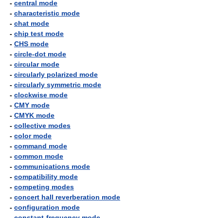
-
central mode
-
characteristic mode
-
chat mode
-
chip test mode
-
CHS mode
-
circle-dot mode
-
circular mode
-
circularly polarized mode
-
circularly symmetric mode
-
clockwise mode
-
CMY mode
-
CMYK mode
-
collective modes
-
color mode
-
command mode
-
common mode
-
communications mode
-
compatibility mode
-
competing modes
-
concert hall reverberation mode
-
configuration mode
-
constant-frequency mode