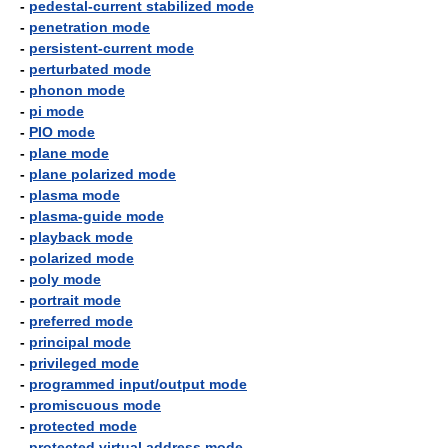
-
pedestal-current stabilized mode
-
penetration mode
-
persistent-current mode
-
perturbated mode
-
phonon mode
-
pi mode
-
PIO mode
-
plane mode
-
plane polarized mode
-
plasma mode
-
plasma-guide mode
-
playback mode
-
polarized mode
-
poly mode
-
portrait mode
-
preferred mode
-
principal mode
-
privileged mode
-
programmed input/output mode
-
promiscuous mode
-
protected mode
-
protected virtual address mode