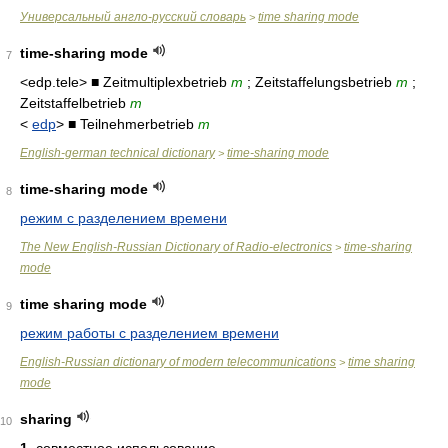
Универсальный англо-русский словарь
time sharing mode
>
time-sharing mode
7
<edp.tele> ■ Zeitmultiplexbetrieb
m
; Zeitstaffelungsbetrieb
m
;
Zeitstaffelbetrieb
m
<
edp
> ■ Teilnehmerbetrieb
m
English-german technical dictionary
time-sharing mode
>
time-sharing mode
8
режим с разделением времени
The New English-Russian Dictionary of Radio-electronics
time-sharing
>
mode
time sharing mode
9
режим работы с разделением времени
English-Russian dictionary of modern telecommunications
time sharing
>
mode
sharing
10