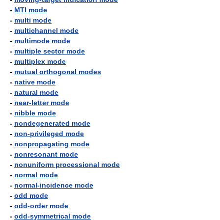
-
MTI mode
-
multi mode
-
multichannel mode
-
multimode mode
-
multiple sector mode
-
multiplex mode
-
mutual orthogonal modes
-
native mode
-
natural mode
-
near-letter mode
-
nibble mode
-
nondegenerated mode
-
non-privileged mode
-
nonpropagating mode
-
nonresonant mode
-
nonuniform processional mode
-
normal mode
-
normal-incidence mode
-
odd mode
-
odd-order mode
-
odd-symmetrical mode