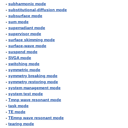
-
subharmonic mode
-
substitutional-diffusion mode
-
subsurface mode
-
sum mode
-
superradiant mode
-
supervisor mode
-
surface skimming mode
-
surface-wave mode
-
suspend mode
-
SVGA mode
-
switching mode
-
symmetric mode
-
symmetry breaking mode
-
symmetry restoring mode
-
system management mode
-
system test mode
-
Tmnp wave resonant mode
-
task mode
-
TE mode
-
TEmnp wave resonant mode
-
tearing mode