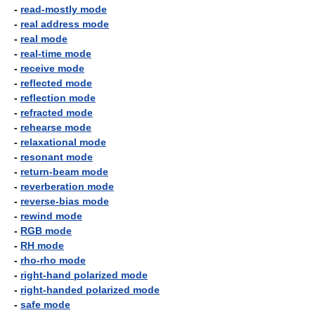
-
read-mostly mode
-
real address mode
-
real mode
-
real-time mode
-
receive mode
-
reflected mode
-
reflection mode
-
refracted mode
-
rehearse mode
-
relaxational mode
-
resonant mode
-
return-beam mode
-
reverberation mode
-
reverse-bias mode
-
rewind mode
-
RGB mode
-
RH mode
-
rho-rho mode
-
right-hand polarized mode
-
right-handed polarized mode
-
safe mode