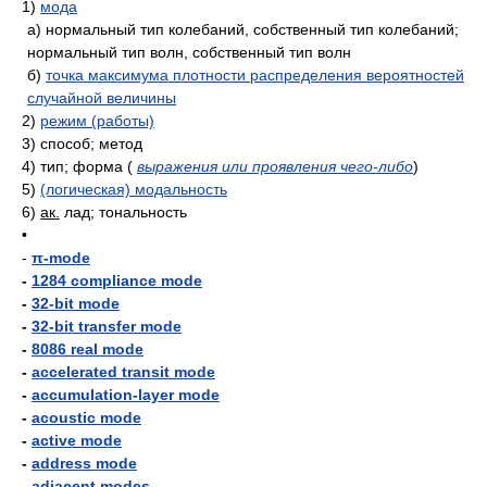
1)
мода
а)
нормальный тип колебаний, собственный тип колебаний;
нормальный тип волн, собственный тип волн
б)
точка максимума плотности распределения вероятностей
случайной величины
2)
режим (работы)
3)
способ; метод
4)
тип; форма
(
выражения или проявления чего-либо
)
5)
(логическая) модальность
6)
ак.
лад; тональность
•
-
π-mode
-
1284 compliance mode
-
32-bit mode
-
32-bit transfer mode
-
8086 real mode
-
accelerated transit mode
-
accumulation-layer mode
-
acoustic mode
-
active mode
-
address mode
-
adjacent modes