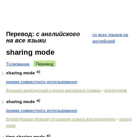
Перевод:
с английского
со всех языков на
на все языки
английский
sharing mode
Толкование
Перевод
sharing mode
1
режим совместного использования
Большой англо-русский и русско-английский словарь
sharing mode
>
sharing mode
2
режим совместного использования
English-Russian dictionary of computer science and programming
sharing
>
mode
time sharing mode