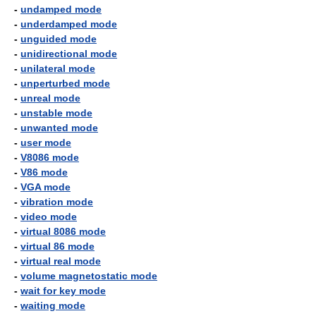
-
undamped mode
-
underdamped mode
-
unguided mode
-
unidirectional mode
-
unilateral mode
-
unperturbed mode
-
unreal mode
-
unstable mode
-
unwanted mode
-
user mode
-
V8086 mode
-
V86 mode
-
VGA mode
-
vibration mode
-
video mode
-
virtual 8086 mode
-
virtual 86 mode
-
virtual real mode
-
volume magnetostatic mode
-
wait for key mode
-
waiting mode