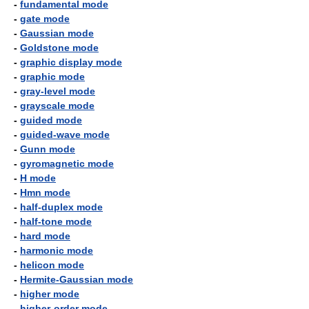
-
fundamental mode
-
gate mode
-
Gaussian mode
-
Goldstone mode
-
graphic display mode
-
graphic mode
-
gray-level mode
-
grayscale mode
-
guided mode
-
guided-wave mode
-
Gunn mode
-
gyromagnetic mode
-
H mode
-
Hmn mode
-
half-duplex mode
-
half-tone mode
-
hard mode
-
harmonic mode
-
helicon mode
-
Hermite-Gaussian mode
-
higher mode
-
higher-order mode