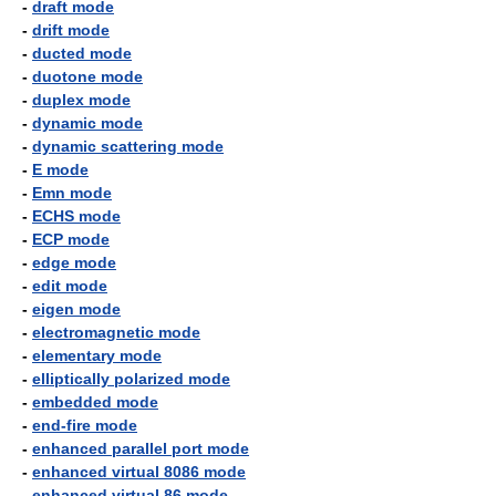
-
draft mode
-
drift mode
-
ducted mode
-
duotone mode
-
duplex mode
-
dynamic mode
-
dynamic scattering mode
-
E mode
-
Emn mode
-
ECHS mode
-
ECP mode
-
edge mode
-
edit mode
-
eigen mode
-
electromagnetic mode
-
elementary mode
-
elliptically polarized mode
-
embedded mode
-
end-fire mode
-
enhanced parallel port mode
-
enhanced virtual 8086 mode
-
enhanced virtual 86 mode