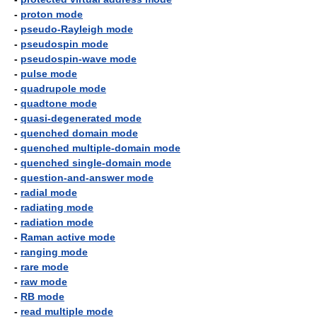
-
proton mode
-
pseudo-Rayleigh mode
-
pseudospin mode
-
pseudospin-wave mode
-
pulse mode
-
quadrupole mode
-
quadtone mode
-
quasi-degenerated mode
-
quenched domain mode
-
quenched multiple-domain mode
-
quenched single-domain mode
-
question-and-answer mode
-
radial mode
-
radiating mode
-
radiation mode
-
Raman active mode
-
ranging mode
-
rare mode
-
raw mode
-
RB mode
-
read multiple mode