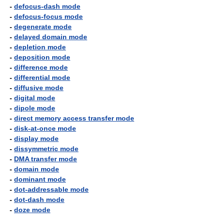
-
defocus-dash mode
-
defocus-focus mode
-
degenerate mode
-
delayed domain mode
-
depletion mode
-
deposition mode
-
difference mode
-
differential mode
-
diffusive mode
-
digital mode
-
dipole mode
-
direct memory access transfer mode
-
disk-at-once mode
-
display mode
-
dissymmetric mode
-
DMA transfer mode
-
domain mode
-
dominant mode
-
dot-addressable mode
-
dot-dash mode
-
doze mode