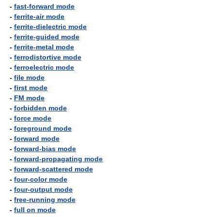
-
fast-forward mode
-
ferrite-air mode
-
ferrite-dielectric mode
-
ferrite-guided mode
-
ferrite-metal mode
-
ferrodistortive mode
-
ferroelectric mode
-
file mode
-
first mode
-
FM mode
-
forbidden mode
-
force mode
-
foreground mode
-
forward mode
-
forward-bias mode
-
forward-propagating mode
-
forward-scattered mode
-
four-color mode
-
four-output mode
-
free-running mode
-
full on mode