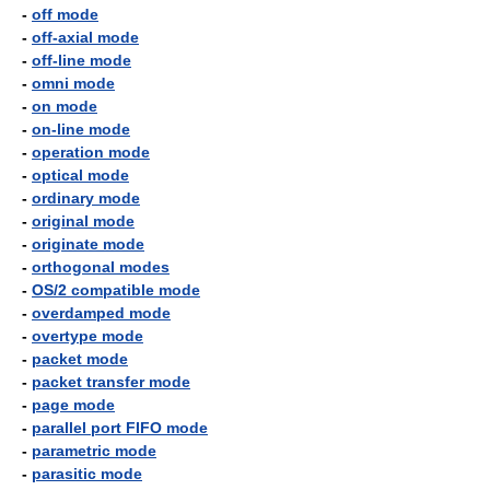
-
off mode
-
off-axial mode
-
off-line mode
-
omni mode
-
on mode
-
on-line mode
-
operation mode
-
optical mode
-
ordinary mode
-
original mode
-
originate mode
-
orthogonal modes
-
OS/2 compatible mode
-
overdamped mode
-
overtype mode
-
packet mode
-
packet transfer mode
-
page mode
-
parallel port FIFO mode
-
parametric mode
-
parasitic mode