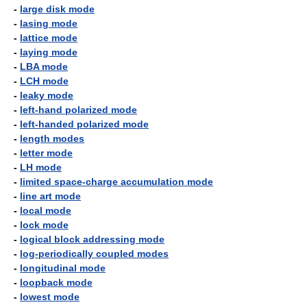
-
large disk mode
-
lasing mode
-
lattice mode
-
laying mode
-
LBA mode
-
LCH mode
-
leaky mode
-
left-hand polarized mode
-
left-handed polarized mode
-
length modes
-
letter mode
-
LH mode
-
limited space-charge accumulation mode
-
line art mode
-
local mode
-
lock mode
-
logical block addressing mode
-
log-periodically coupled modes
-
longitudinal mode
-
loopback mode
-
lowest mode