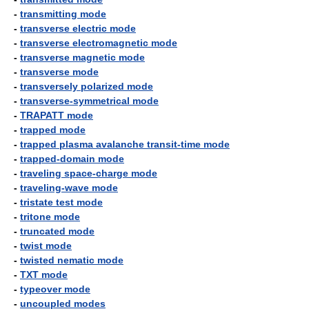
-
transmitting mode
-
transverse electric mode
-
transverse electromagnetic mode
-
transverse magnetic mode
-
transverse mode
-
transversely polarized mode
-
transverse-symmetrical mode
-
TRAPATT mode
-
trapped mode
-
trapped plasma avalanche transit-time mode
-
trapped-domain mode
-
traveling space-charge mode
-
traveling-wave mode
-
tristate test mode
-
tritone mode
-
truncated mode
-
twist mode
-
twisted nematic mode
-
TXT mode
-
typeover mode
-
uncoupled modes