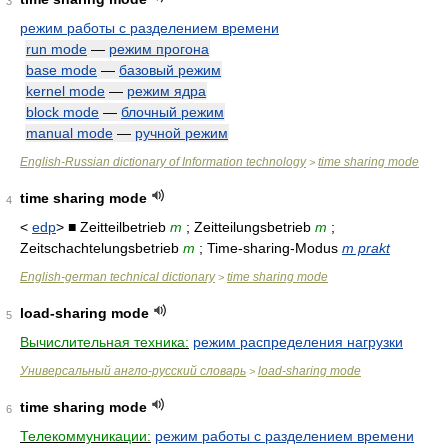
3
режим работы с разделением времени
run mode
—
режим прогона
base mode
—
базовый режим
kernel mode
—
режим ядра
block mode
—
блочный режим
manual mode
—
ручной режим
English-Russian dictionary of Information technology
time sharing mode
>
time sharing mode
4
<
edp
> ■ Zeitteilbetrieb
m
; Zeitteilungsbetrieb
m
;
Zeitschachtelungsbetrieb
m
; Time-sharing-Modus
m prakt
English-german technical dictionary
time sharing mode
>
load-sharing mode
5
Вычислительная техника:
режим распределения нагрузки
Универсальный англо-русский словарь
load-sharing mode
>
time sharing mode
6
Телекоммуникации:
режим работы с разделением времени