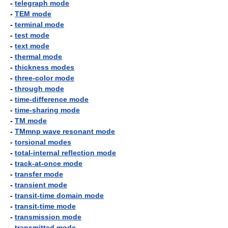
-
telegraph mode
-
TEM mode
-
terminal mode
-
test mode
-
text mode
-
thermal mode
-
thickness modes
-
three-color mode
-
through mode
-
time-difference mode
-
time-sharing mode
-
TM mode
-
TMmnp wave resonant mode
-
torsional modes
-
total-internal reflection mode
-
track-at-once mode
-
transfer mode
-
transient mode
-
transit-time domain mode
-
transit-time mode
-
transmission mode
-
transmitted mode