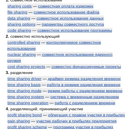
1.
совместное использование
sharing costs
—
совместная оплата издержек
file sharing
—
совместное использование файла
data sharing
—
совместное использование данных
sharing options
—
параметры совместного доступа
code sharing
—
совместное использование программы
2.
совместно использующий
controlled sharing
—
контролируемое совместное
использование
nuclear sharing
—
совместное использование ядерного
оружия
cost sharing projects
—
совместно финансируемые проекты
3.
разделение
time sharing driver
—
драйвер режима разделения времени
time sharing basis
—
работа в режиме разделения времени
time sharing mode
—
режим работы с разделением времени
time sharing system
—
система с временным разделением
time sharing operation
—
работа с разделением времени
4.
разделяющий; принимающий участие
profit sharing bond
—
облигация с правом участия в прибылях
gain sharing
—
участие рабочих в прибылях предприятия
profit sharing scheme
—
программа участия в прибылях