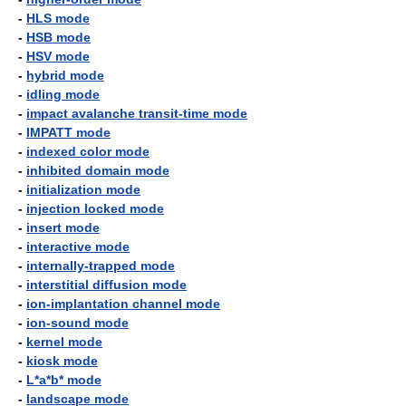
-
HLS mode
-
HSB mode
-
HSV mode
-
hybrid mode
-
idling mode
-
impact avalanche transit-time mode
-
IMPATT mode
-
indexed color mode
-
inhibited domain mode
-
initialization mode
-
injection locked mode
-
insert mode
-
interactive mode
-
internally-trapped mode
-
interstitial diffusion mode
-
ion-implantation channel mode
-
ion-sound mode
-
kernel mode
-
kiosk mode
-
L*a*b* mode
-
landscape mode