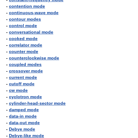
-
contention mode
-
continuous-wave mode
-
contour modes
-
control mode
-
conversational mode
-
cooked mode
-
correlator mode
-
counter mode
-
counterclockwise mode
-
coupled modes
-
crossover mode
-
current mode
-
cutoff mode
-
cw mode
-
cyclotron mode
-
cylinder-head-sector mode
-
damped mode
-
data-in mode
-
data-out mode
-
Debye mode
-
Debye-like mode