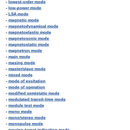
-
lowest-order mode
-
low-power mode
-
LSA mode
-
magnetic mode
-
magnetodynamical mode
-
magnetoelastic mode
-
magnetosonic mode
-
magnetostatic mode
-
magnetron mode
-
main mode
-
masing mode
-
master/slave mode
-
mixed mode
-
mode of excitation
-
mode of operation
-
modified semistatic mode
-
modulated transit-time mode
-
module test mode
-
mono mode
-
mono/stereo mode
-
monopulse mode
-
moving-target indication mode