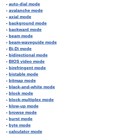
-
auto-dial mode
-
avalanche mode
-
axial mode
-
background mode
-
backward mode
-
beam mode
-
beam-waveguide mode
-
Bi-Di mode
-
bidirectional mode
-
BIOS video mode
-
birefringent mode
-
bistable mode
-
bitmap mode
-
black-and-white mode
-
block mode
-
block-multiplex mode
-
blow-up mode
-
browse mode
-
burst mode
-
byte mode
-
calculator mode