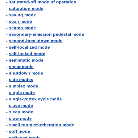
-
saturated-off mode of operation
-
saturation mode
-
saving mode
-
scan mode
-
search mode
-
secondary-emission pedestal mode
-
second-breakdown mode
-
self-localized mode
-
self-locked mode
-
semistatic mode
-
shear mode
-
shutdown mode
-
side modes
-
simplex mode
-
single mode
-
single-vortex cycle mode
-
slave mode
-
sleep mode
-
slow mode
-
small room reverberation mode
-
soft mode
-
softened mode