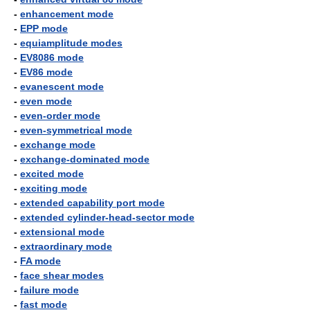
-
enhancement mode
-
EPP mode
-
equiamplitude modes
-
EV8086 mode
-
EV86 mode
-
evanescent mode
-
even mode
-
even-order mode
-
even-symmetrical mode
-
exchange mode
-
exchange-dominated mode
-
excited mode
-
exciting mode
-
extended capability port mode
-
extended cylinder-head-sector mode
-
extensional mode
-
extraordinary mode
-
FA mode
-
face shear modes
-
failure mode
-
fast mode