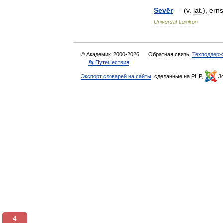
Sevēr
— (
v
.
lat
.),
erns
Universal
-
Lexikon
© Академик, 2000-2026
Обратная связь:
Техподдерж
👣 Путешествия
Экспорт словарей на сайты
, сделанные на PHP,
Jo
3