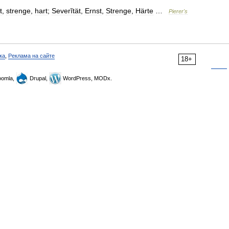
t
,
strenge
,
hart
;
Severĭtät
,
Ernst
,
Strenge
,
Härte
…
Pierer
'
s
ка
,
Реклама на сайте
18+
omla,
Drupal,
WordPress, MODx.