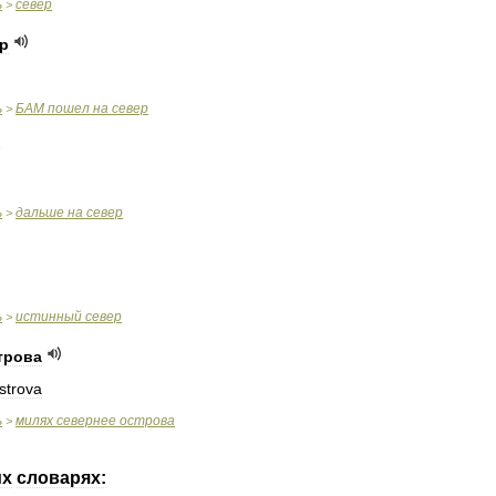
ь
север
>
р
ь
БАМ
пошел
на
север
>
ь
дальше
на
север
>
ь
истинный
север
>
трова
strova
ь
милях
севернее
острова
>
их
словарях: