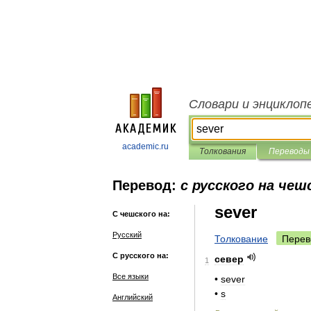
Словари и энциклоп
academic.ru
Толкования
Переводы
Перевод:
с русского на чеш
sever
С чешского на:
Русский
Толкование
Перев
С русского на:
север
1
Все языки
•
sever
•
s
Английский