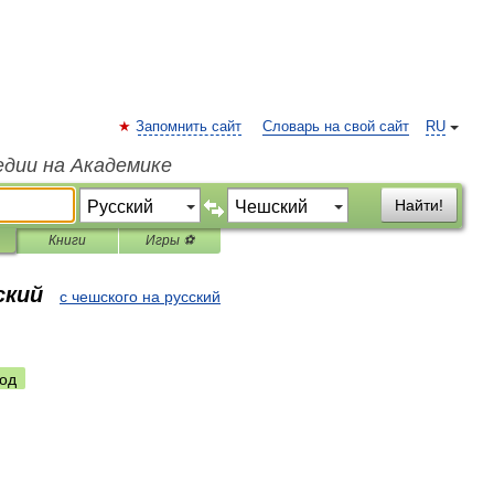
Запомнить сайт
Словарь на свой сайт
RU
едии на Академике
Найти!
Книги
Игры ⚽
ский
с чешского на русский
од