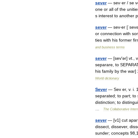
sever
—
sev
·
er
/
se
v
one
or
all
of
the
unitie
s
interest
to
another
p
sever
—
sev
‧
er
[
ˈsev
or
connection
with
so
ties
with
his
former
fi
and
business
terms
sever
— [
sev
′
ər
]
vt
.,
v
separare
,
to
SEPARA
his
family
by
the
war
]
World
dictionary
Sever
—
Sev
er
,
v
.
i
.
separated
;
to
part
;
to
distinction
;
to
distingu
…
The
Collaborative
Inter
sever
— [
v1
]
cut
apar
dissect
,
dissever
,
diss
sunder
;
concepts
98
,