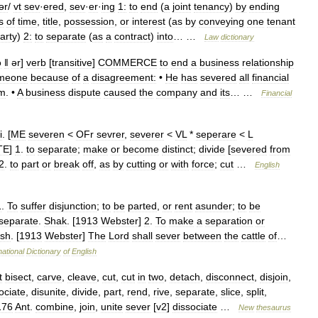
ər
/
vt
sev
·
ered
,
sev
·
er
·
ing
1:
to
end
(
a
joint
tenancy
)
by
ending
s
of
time
,
title
,
possession
,
or
interest
(
as
by
conveying
one
tenant
arty
)
2:
to
separate
(
as
a
contract
)
into
… …
Law
dictionary
ə
ǁ
ər
]
verb
[
transitive
]
COMMERCE
to
end
a
business
relationship
meone
because
of
a
disagreement:
•
He
has
severed
all
financial
rm
. •
A
business
dispute
caused
the
company
and
its
… …
Financial
i
. [
ME
severen
<
OFr
sevrer
,
severer
<
VL
*
seperare
<
L
TE
]
1
.
to
separate
;
make
or
become
distinct
;
divide
[
severed
from
2
.
to
part
or
break
off
,
as
by
cutting
or
with
force
;
cut
…
English
1
.
To
suffer
disjunction
;
to
be
parted
,
or
rent
asunder
;
to
be
separate
.
Shak
. [
1913
Webster
]
2
.
To
make
a
separation
or
ish
. [
1913
Webster
]
The
Lord
shall
sever
between
the
cattle
of
…
national
Dictionary
of
English
t
bisect
,
carve
,
cleave
,
cut
,
cut
in
two
,
detach
,
disconnect
,
disjoin
,
ociate
,
disunite
,
divide
,
part
,
rend
,
rive
,
separate
,
slice
,
split
,
176
Ant
.
combine
,
join
,
unite
sever
[
v2
]
dissociate
…
New
thesaurus