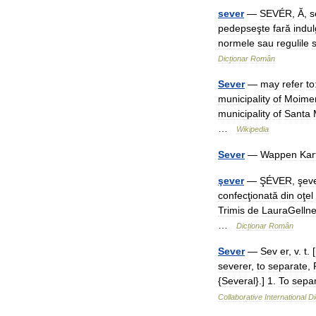
sever
—
SEVÉR
,
Ă
,
s
pedepseşte
fară
indu
normele
sau
regulile
s
Dicționar
Român
Sever
—
may
refer
to
municipality
of
Moime
municipality
of
Santa
…
Wikipedia
Sever
—
Wappen
Kar
şever
—
ŞÉVER
,
şev
confecţionată
din
oţel
Trimis
de
LauraGellne
…
Dicționar
Român
Sever
—
Sev
er
,
v
.
t
. [
severer
,
to
separate
,
{
Several
}.]
1
.
To
sepa
Collaborative
International
Di