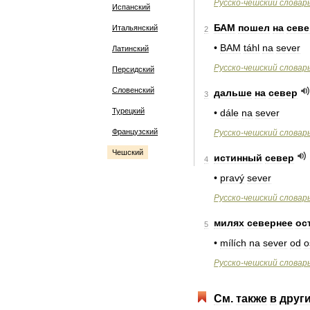
Русско
-
чешский
словар
Испанский
БАМ
пошел
на
севе
Итальянский
2
•
BAM
táhl
na
sever
Латинский
Русско
-
чешский
словар
Персидский
Словенский
дальше
на
север
3
Турецкий
•
dále
na
sever
Французский
Русско
-
чешский
словар
Чешский
истинный
север
4
•
pravý
sever
Русско
-
чешский
словар
милях
севернее
ос
5
•
mílích
na
sever
od
o
Русско
-
чешский
словар
См
.
также
в
друг