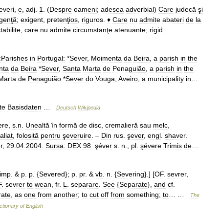
everi
,
e
,
adj
.
1
. (
Despre
oameni
;
adesea
adverbial
)
Care
judecă
şi
lgenţă
;
exigent
,
pretenţios
,
riguros
.
♦
Care
nu
admite
abateri
de
la
tabilite
,
care
nu
admite
circumstanţe
atenuante
;
rigid
.… …
:Parishes
in
Portugal:
*
Sever
,
Moimenta
da
Beira
,
a
parish
in
the
nta
da
Beira
*
Sever
,
Santa
Marta
de
Penaguião
,
a
parish
in
the
Marta
de
Penaguião
*
Sever
do
Vouga
,
Aveiro
,
a
municipality
in
…
te
Basisdaten
…
Deutsch
Wikipedia
ere
,
s
.
n
.
Unealtă
în
formă
de
disc
,
cremalieră
sau
melc
,
aliat
,
folosită
pentru
şeveruire
. –
Din
rus
.
şever
,
engl
.
shaver
.
r
,
29
.
04
.
2004
.
Sursa:
DEX
98
şéver
s
.
n
.,
pl
.
şévere
Trimis
de
…
imp
. &
p
.
p
. {
Severed
};
p
.
pr
. &
vb
.
n
. {
Severing
}.] [
OF
.
sevrer
,
F
.
sevrer
to
wean
,
fr
.
L
.
separare
.
See
{
Separate
},
and
cf
.
rate
,
as
one
from
another
;
to
cut
off
from
something
;
to
… …
The
ctionary
of
English