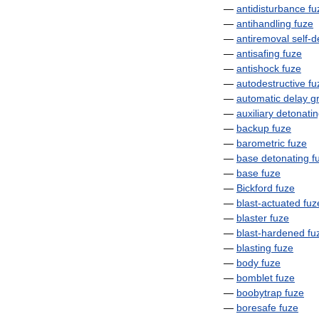
—
antidisturbance
fu
—
antihandling
fuze
—
antiremoval
self
-
d
—
antisafing
fuze
—
antishock
fuze
—
autodestructive
fu
—
automatic
delay
g
—
auxiliary
detonati
—
backup
fuze
—
barometric
fuze
—
base
detonating
f
—
base
fuze
—
Bickford
fuze
—
blast
-
actuated
fuz
—
blaster
fuze
—
blast
-
hardened
fu
—
blasting
fuze
—
body
fuze
—
bomblet
fuze
—
boobytrap
fuze
—
boresafe
fuze