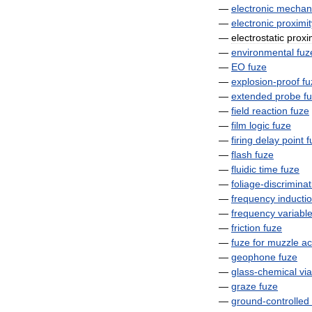
—
electronic
mechani
—
electronic
proximit
—
electrostatic
proxi
—
environmental
fuz
—
EO
fuze
—
explosion
-
proof
fu
—
extended
probe
f
—
field
reaction
fuze
—
film
logic
fuze
—
firing
delay
point
f
—
flash
fuze
—
fluidic
time
fuze
—
foliage
-
discriminat
—
frequency
inducti
—
frequency
variabl
—
friction
fuze
—
fuze
for
muzzle
ac
—
geophone
fuze
—
glass
-
chemical
via
—
graze
fuze
—
ground
-
controlled