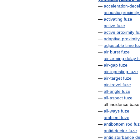
—
acceleration
-
decel
—
acoustic
proximity
—
activating
fuze
—
active
fuze
—
active
proximity
fu
—
adaptive
proximity
—
adjustable
time
fu
—
air
burst
fuze
—
air
-
arming
delay
f
—
air
-
gap
fuze
—
air
-
ingesting
fuze
—
air
-
target
fuze
—
air
-
travel
fuze
—
all
-
angle
fuze
—
all
-
aspect
fuze
—
all
-
incidence
base
—
all
-
ways
fuze
—
ambient
fuze
—
antibottom
rod
fu
—
antidetector
fuze
—
antidisturbance
de