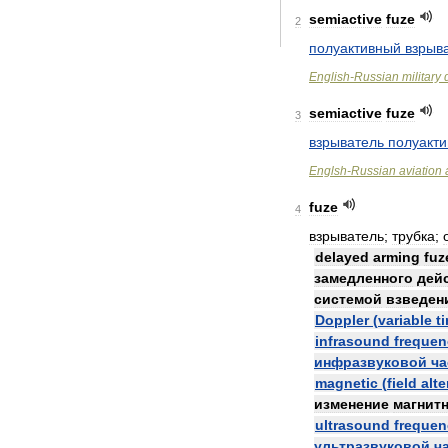
semiactive
fuze
2
полуактивный
взрыв
English
-
Russian
military
semiactive
fuze
3
взрыватель
полуакти
Englsh
-
Russian
aviation
fuze
4
взрыватель
;
трубка
;
delayed
arming
fuz
замедленного
дей
системой
взведен
Doppler
(
variable
t
infrasound
frequen
инфразвуковой
ча
magnetic
(
field
alte
изменение
магнит
ultrasound
frequen
ультразвуковой
ч