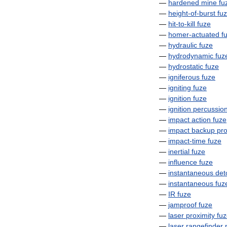
—
hardened
mine
fu
—
height
-
of
-
burst
fu
—
hit
-
to
-
kill
fuze
—
homer
-
actuated
f
—
hydraulic
fuze
—
hydrodynamic
fuz
—
hydrostatic
fuze
—
igniferous
fuze
—
igniting
fuze
—
ignition
fuze
—
ignition
percussio
—
impact
action
fuze
—
impact
backup
pro
—
impact
-
time
fuze
—
inertial
fuze
—
influence
fuze
—
instantaneous
det
—
instantaneous
fuz
—
IR
fuze
—
jamproof
fuze
—
laser
proximity
fu
—
laser
rangefinder