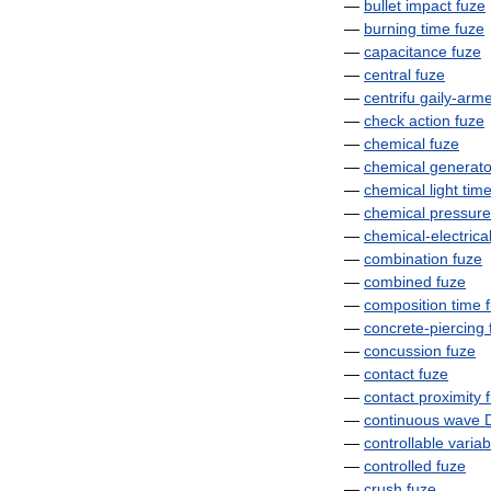
—
bullet
impact
fuze
—
burning
time
fuze
—
capacitance
fuze
—
central
fuze
—
centrifu
gaily
-
arm
—
check
action
fuze
—
chemical
fuze
—
chemical
generato
—
chemical
light
tim
—
chemical
pressure
—
chemical
-
electrica
—
combination
fuze
—
combined
fuze
—
composition
time
—
concrete
-
piercing
—
concussion
fuze
—
contact
fuze
—
contact
proximity
—
continuous
wave
—
controllable
variab
—
controlled
fuze
—
crush
fuze