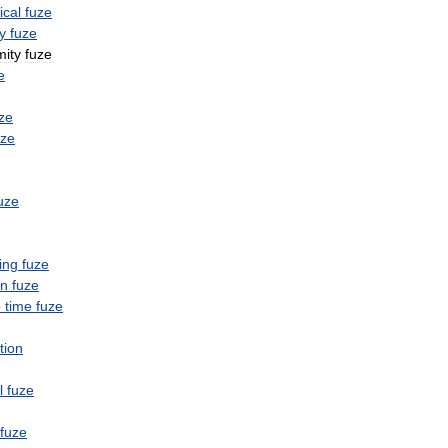
cal
fuze
y
fuze
mity
fuze
e
ze
uze
uze
ing
fuze
on
fuze
e
time
fuze
tion
l
fuze
fuze