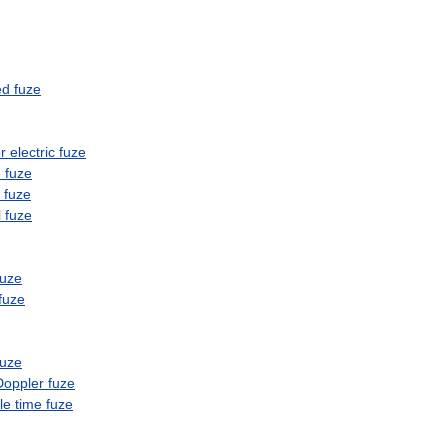
ed
fuze
r
electric
fuze
e
fuze
fuze
l
fuze
fuze
fuze
fuze
Doppler
fuze
le
time
fuze