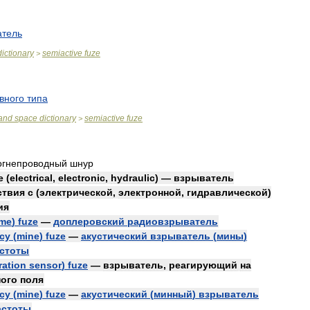
атель
dictionary
semiactive
fuze
>
вного
типа
and
space
dictionary
semiactive
fuze
>
огнепроводный
шнур
e
(
electrical
,
electronic
,
hydraulic
) —
взрыватель
ствия
с
(
электрической
,
электронной
,
гидравлической
)
ия
ime
)
fuze
—
доплеровский
радиовзрыватель
cy
(
mine
)
fuze
—
акустический
взрыватель
(
мины
)
стоты
ration
sensor
)
fuze
—
взрыватель
,
реагирующий
на
ного
поля
cy
(
mine
)
fuze
—
акустический
(
минный
)
взрыватель
астоты