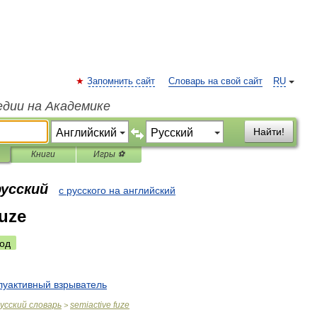
Запомнить сайт
Словарь на свой сайт
RU
едии на Академике
Найти!
Книги
Игры ⚽
русский
с русского на английский
fuze
од
луактивный
взрыватель
усский
словарь
semiactive
fuze
>