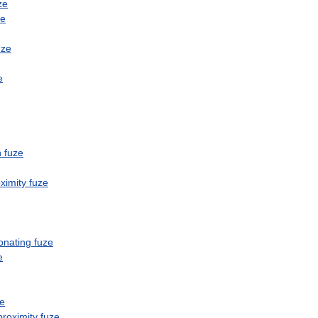
ze
ze
uze
e
n
fuze
ximity
fuze
onating
fuze
e
ze
proximity
fuze