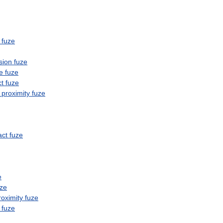
fuze
sion
fuze
e
fuze
t
fuze
proximity
fuze
act
fuze
e
uze
roximity
fuze
fuze