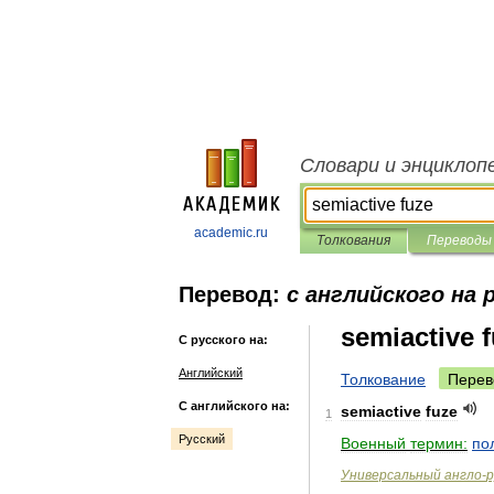
Словари и энциклоп
academic.ru
Толкования
Переводы
Перевод:
с английского на 
semiactive 
С русского на:
Английский
Толкование
Перев
С английского на:
semiactive
fuze
1
Русский
Военный
термин:
по
Универсальный
англо
-
р