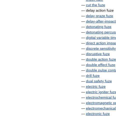
—
cut
the
fuze
—
delay
action
fuze
—
delay
graze
fuze
—
delay
-
after
-
impact
—
detonating
fuze
—
detonating
percus
—
digital
variable
tim
—
direct
action
impac
—
discrete
sensitivity
—
disruptive
fuze
—
double
action
fuze
—
double
effect
fuze
—
double
pulse
cont
—
drill
fuze
—
dual
safety
fuze
—
electric
fuze
—
electric
igniter
fuz
—
electrochemical
f
—
electromagnetic
p
—
electromechanical
—
electronic
fuze