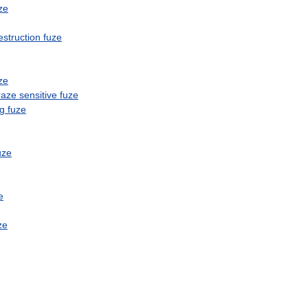
ze
estruction
fuze
ze
raze
sensitive
fuze
ng
fuze
uze
e
ze