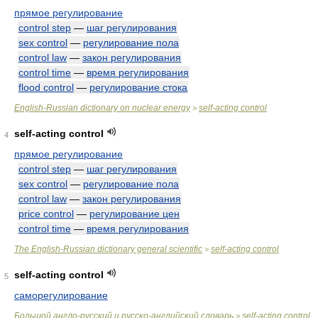
прямое регулирование
control step
—
шаг регулирования
sex control
—
регулирование пола
control law
—
закон регулирования
control time
—
время регулирования
flood control
—
регулирование стока
English-Russian dictionary on nuclear energy
self-acting control
>
self-acting control
4
прямое регулирование
control step
—
шаг регулирования
sex control
—
регулирование пола
control law
—
закон регулирования
price control
—
регулирование цен
control time
—
время регулирования
The English-Russian dictionary general scientific
self-acting control
>
self-acting control
5
саморегулирование
Большой англо-русский и русско-английский словарь
self-acting control
>