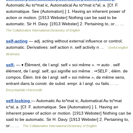
Automatic Au to*mat ic, Automatical Au to*mat ic*al, a. [Cf. F.
automatique. See {Automaton}.] 1. Having an inherent power of
action or motion. [1913 Webster] Nothing can be said to be
automatic. Sir H. Davy. [1913 Webster] 2. Pertaining to, or… …
The Collaborative International Dictionary of English
self-acting
— adj. acting without external influence or control;
automatic. Derivatives: self action n. self activity n …
Useful english
dictionary
self-
— ♦ Élément, de l angl. self « soi même ». ⇒ auto . self
élément, de l angl. self, qui signifie soi même . ⇒SELF , élém. de
compos. Élém. tiré de l angl. self « soi même », de même sens,
entrant dans la constr. de subst. empr. à l angl. ou faits… …
Encyclopédie Universelle
self-locking
— Automatic Au to*mat ic, Automatical Au to*mat
ic*al, a. [Cf. F. automatique. See {Automaton}.] 1. Having an
inherent power of action or motion. [1913 Webster] Nothing can be
said to be automatic. Sir H. Davy. [1913 Webster] 2. Pertaining to,
or… …
The Collaborative International Dictionary of English