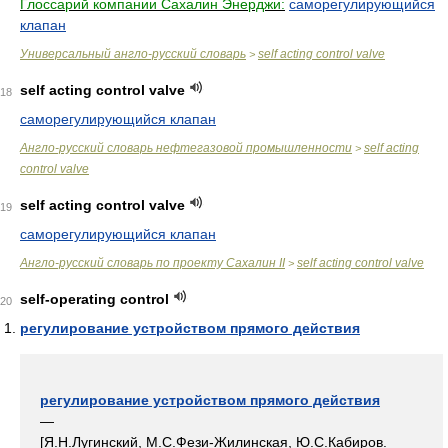
Глоссарий компании Сахалин Энерджи:
саморегулирующийся
клапан
Универсальный англо-русский словарь
self acting control valve
>
self acting control valve
18
саморегулирующийся клапан
Англо-русский словарь нефтегазовой промышленности
self acting
>
control valve
self acting control valve
19
саморегулирующийся клапан
Англо-русский словарь по проекту Сахалин II
self acting control valve
>
self-operating control
20
регулирование устройством прямого действия
регулирование устройством прямого действия
—
[Я.Н.Лугинский, М.С.Фези-Жилинская, Ю.С.Кабиров.