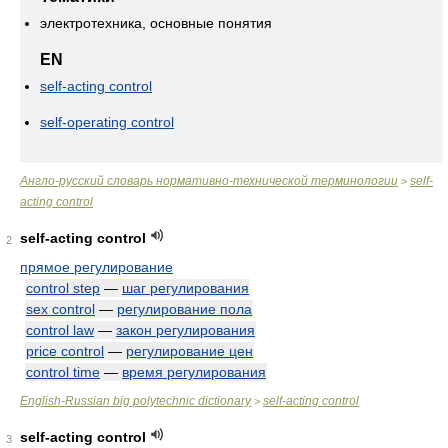
электротехника, основные понятия
EN
self-acting control
self-operating control
Англо-русский словарь нормативно-технической терминологии
self-
>
acting control
self-acting control
2
прямое регулирование
control step
—
шаг регулирования
sex control
—
регулирование пола
control law
—
закон регулирования
price control
—
регулирование цен
control time
—
время регулирования
English-Russian big polytechnic dictionary
self-acting control
>
self-acting control
3