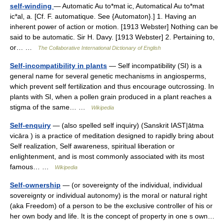
self-winding
— Automatic Au to*mat ic, Automatical Au to*mat
ic*al, a. [Cf. F. automatique. See {Automaton}.] 1. Having an
inherent power of action or motion. [1913 Webster] Nothing can be
said to be automatic. Sir H. Davy. [1913 Webster] 2. Pertaining to,
or… …
The Collaborative International Dictionary of English
Self-incompatibility in plants
— Self incompatibility (SI) is a
general name for several genetic mechanisms in angiosperms,
which prevent self fertilization and thus encourage outcrossing. In
plants with SI, when a pollen grain produced in a plant reaches a
stigma of the same… …
Wikipedia
Self-enquiry
— (also spelled self inquiry) (Sanskrit IAST|ātma
vicāra ) is a practice of meditation designed to rapidly bring about
Self realization, Self awareness, spiritual liberation or
enlightenment, and is most commonly associated with its most
famous… …
Wikipedia
Self-ownership
— (or sovereignty of the individual, individual
sovereignty or individual autonomy) is the moral or natural right
(aka Freedom) of a person to be the exclusive controller of his or
her own body and life. It is the concept of property in one s own…