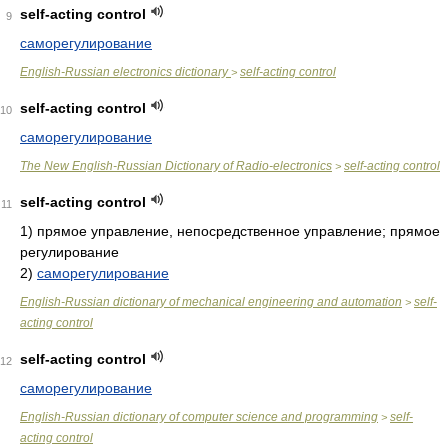
self-acting control
9
саморегулирование
English-Russian electronics dictionary
self-acting control
>
self-acting control
10
саморегулирование
The New English-Russian Dictionary of Radio-electronics
self-acting control
>
self-acting control
11
1)
прямое управление, непосредственное управление; прямое
регулирование
2)
саморегулирование
English-Russian dictionary of mechanical engineering and automation
self-
>
acting control
self-acting control
12
саморегулирование
English-Russian dictionary of computer science and programming
self-
>
acting control