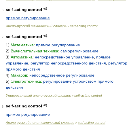
self-acting control
6
прямое регулирование
Англо-русский технический словарь
self-acting control
>
self-acting control
7
1)
Математика:
прямое регулирование
2)
Вычислительная техника:
саморегулирование
3)
Автоматика:
непосредственное управление
,
прямое
управление
,
регулятор непосредственного действия
,
регулятор
прямого действия
4)
Макаров:
непосредственное регулирование
5)
Электротехника:
регулирование устройством прямого
действия
Универсальный англо-русский словарь
self-acting control
>
self-acting control
8
прямое регулирование
Англо русский политехнический словарь
self-acting control
>