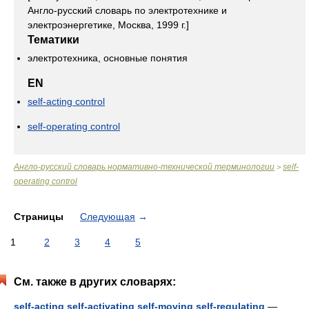
Англо-русский словарь по электротехнике и
электроэнергетике, Москва, 1999 г.]
Тематики
электротехника, основные понятия
EN
self-acting control
self-operating control
Англо-русский словарь нормативно-технической терминологии
self-
>
operating control
Страницы
Следующая
→
1
2
3
4
5
См. также в других словарях:
self-acting self-activating self-moving self-regulating
—