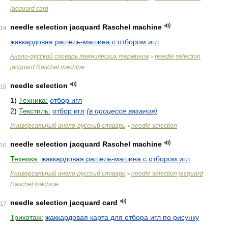
jacquard card
needle selection jacquard Raschel machine
14
жаккардовая рашель-машина с отбором игл
Англо-русский словарь технических терминов
needle selection
>
jacquard Raschel machine
needle selection
15
1)
Техника:
отбор игл
2)
Текстиль:
отбор игл
(в процессе вязания)
Универсальный англо-русский словарь
needle selection
>
needle selection jacquard Raschel machine
16
Техника:
жаккардовая рашель-машина с отбором игл
Универсальный англо-русский словарь
needle selection jacquard
>
Raschel machine
needle selection jacquard card
17
Трикотаж:
жаккардовая карта для отбора игл по рисунку