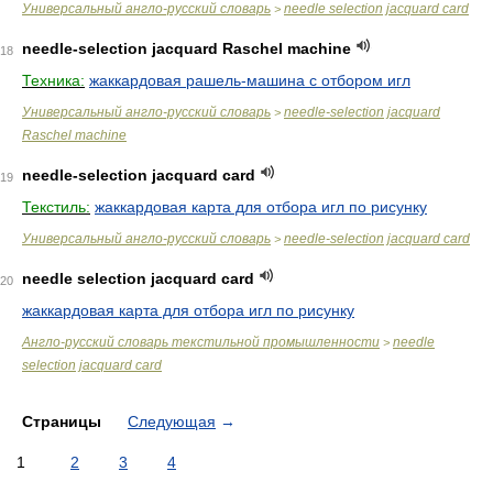
Универсальный англо-русский словарь
needle selection jacquard card
>
needle-selection jacquard Raschel machine
18
Техника:
жаккардовая рашель-машина с отбором игл
Универсальный англо-русский словарь
needle-selection jacquard
>
Raschel machine
needle-selection jacquard card
19
Текстиль:
жаккардовая карта для отбора игл по рисунку
Универсальный англо-русский словарь
needle-selection jacquard card
>
needle selection jacquard card
20
жаккардовая карта для отбора игл по рисунку
Англо-русский словарь текстильной промышленности
needle
>
selection jacquard card
Страницы
Следующая
→
1
2
3
4