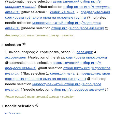
@automatic needle selection
автоматический отбор игл
(в
процессе вязания)
@butt selection
отбор пяток игл
(в процессе
вязания)
@flax selection 1.
селекция льна
; 2.
предварительная
сортировка трёпаного льна на основные группы
@multi-step
needle selection
многоступенчатый отбор игл
(в процессе
вязания)
@needle selection
отбор игл
(в процессе вязания)
@
Англо-русский текстильный словар
selection
>
selection
8
1.
выбор, подбор
; 2.
сортировка, отбор
; 3.
селекция
; 4.
ассортимент
@selection of the straw
сортировка льносоломы
@automatic needle selection
автоматический отбор игл
(в
процессе вязания)
@butt selection
отбор пяток игл
(в процессе
вязания)
@flax selection 1.
селекция льна
; 2.
предварительная
сортировка трёпаного льна на основные группы
@multi-step
needle selection
многоступенчатый отбор игл
(в процессе
вязания)
@needle selection
отбор игл
(в процессе вязания)
@
Англо-русский текстильный словар
selection
>
needle selection
9
отбор игл