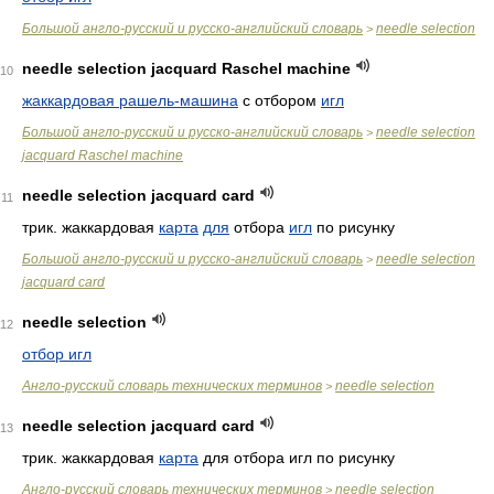
Большой англо-русский и русско-английский словарь
needle selection
>
needle selection jacquard Raschel machine
10
жаккардовая рашель-машина
с отбором
игл
Большой англо-русский и русско-английский словарь
needle selection
>
jacquard Raschel machine
needle selection jacquard card
11
трик. жаккардовая
карта
для
отбора
игл
по рисунку
Большой англо-русский и русско-английский словарь
needle selection
>
jacquard card
needle selection
12
отбор игл
Англо-русский словарь технических терминов
needle selection
>
needle selection jacquard card
13
трик. жаккардовая
карта
для отбора игл по рисунку
Англо-русский словарь технических терминов
needle selection
>