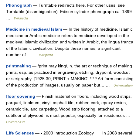
Phonograph
— Turntable redirects here. For other uses, see
Turntable (disambiguation). Edison cylinder phonograph ca. 1899
…
Wikipedia
Medicine in medieval Islam
— In the history of medicine, Islamic
medicine or Arabic medicine refers to medicine developed in the
medieval Islamic civilization and written in Arabic, the lingua franca
of the Islamic civilization. Despite these names, a significant
number of… …
Wikipedia
printmaking
— /print may king/, n. the art or technique of making
prints, esp. as practiced in engraving, etching, drypoint, woodcut
or serigraphy. [1925 30; PRINT + MAKING] * * * Art form consisting
of the production of images, usually on paper but… …
Universalium
floor covering
— Finish material on floors, including wood strips,
parquet, linoleum, vinyl, asphalt tile, rubber, cork, epoxy resins,
ceramic tile, and carpeting. Wood strip flooring, attached to a
subfloor of plywood, is most popular, especially for residences …
Universalium
Life Sciences
— ▪ 2009 Introduction Zoology In 2008 several