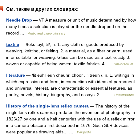
См. также в других словарях:
Needle Drop
— VP A measure or unit of music determined by how
many times a selection is played or the needle dropped on the
record …
Audio and video glossary
textile
— /teks tuyl, til/, n. 1. any cloth or goods produced by
weaving, knitting, or felting. 2. a material, as a fiber or yarn, used
in or suitable for weaving: Glass can be used as a textile. adj. 3.
woven or capable of being woven: textile fabrics. 4 …
Universalium
literature
— /lit euhr euh cheuhr, choor , li treuh /, n. 1. writings in
which expression and form, in connection with ideas of permanent
and universal interest, are characteristic or essential features, as
poetry, novels, history, biography, and essays. 2.… …
Universalium
History of the single-lens reflex camera
— The history of the
single lens reflex camera predates the invention of photography in
1826/27 by one and a half centuries with the use of a reflex mirror
in a camera obscura first described in 1676. Such SLR devices
were popular as drawing aids… …
Wikipedia