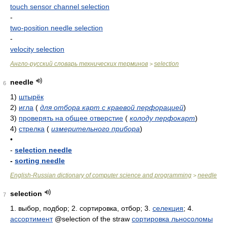
touch sensor channel selection
-
two-position needle selection
-
velocity selection
Англо-русский словарь технических терминов
selection
>
needle
6
1)
штырёк
2)
игла
(
для отбора карт с краевой перфорацией
)
3)
проверять на общее отверстие
(
колоду перфокарт
)
4)
стрелка
(
измерительного прибора
)
•
-
selection needle
-
sorting needle
English-Russian dictionary of computer science and programming
needle
>
selection
7
1.
выбор, подбор
; 2.
сортировка, отбор
; 3.
селекция
; 4.
ассортимент
@selection of the straw
сортировка льносоломы