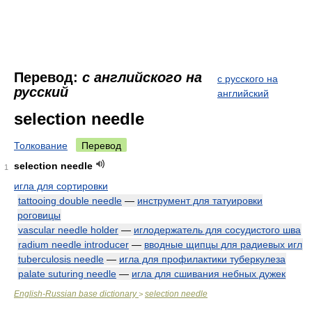
Перевод:
с английского на
с русского на
русский
английский
selection needle
Толкование
Перевод
selection needle
1
игла для сортировки
tattooing double needle
—
инструмент для татуировки
роговицы
vascular needle holder
—
иглодержатель для сосудистого шва
radium needle introducer
—
вводные щипцы для радиевых игл
tuberculosis needle
—
игла для профилактики туберкулеза
palate suturing needle
—
игла для сшивания небных дужек
English-Russian base dictionary
selection needle
>