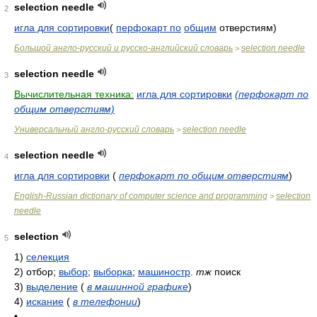
selection needle
2
игла для сортировки
(
перфокарт по
общим
отверстиям)
Большой англо-русский и русско-английский словарь
selection needle
>
selection needle
3
Вычислительная техника:
игла для сортировки
(перфокарт по
общим отверстиям)
Универсальный англо-русский словарь
selection needle
>
selection needle
4
игла для сортировки
(
перфокарт по общим отверстиям
)
English-Russian dictionary of computer science and programming
selection
>
needle
selection
5
1)
селекция
2)
отбор;
выбор
;
выборка
;
машиностр
.
тж
поиск
3)
выделение
(
в машинной графике
)
4)
искание
(
в телефонии
)
•