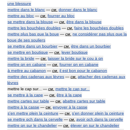
une blessure
mettre dans le blanc
—
см.
donner dans le blanc
mettre au bloc
—
см.
fourrer au bloc
se mettre dans la blouse
—
см.
être dans la blouse
mettre les bouchées doubles
—
см.
faire les bouchées doubles
mettre plus bas que la boue
—
см.
ne considérer pas plus que la
boue de ses souliers
se mettre dans un bourbier
—
см.
être dans un bourbier
se mettre en boutique
—
см.
lever boutique
mettre la bride
—
см.
laisser la bride sur le cou à qn
mettre qn en cabane
—
см.
fourrer qn en cabane
à mettre au cabanon
—
см.
il est bon pour le cabanon
mettre des cadenas aux lèvres
—
см.
attacher des cadenas aux
lèvres
mettre le cap sur... —
см.
mettre le cap sur...
se mettre à la cape
—
см.
être à la cape
mettre cartes sur table
—
см.
abattre cartes sur table
mettre à la casse
—
см.
envoyer à la casse
s'en mettre plein la ceinture
—
см.
s'en donner plein la ceinture
se mettre qch dans la cervelle
—
см.
avoir qch dans la cervelle
mettre qn sur le chandelier
—
см.
élever qn sur le chandelier