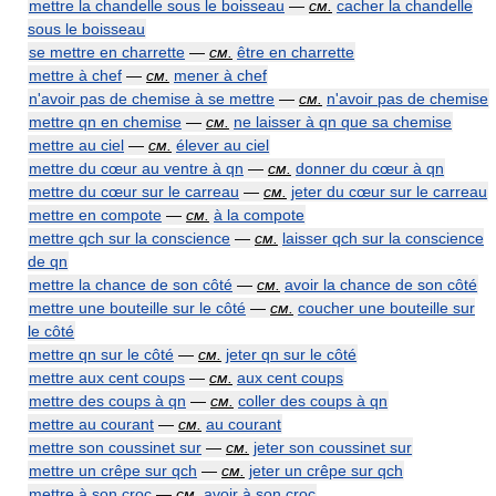
mettre la chandelle sous le boisseau
—
см.
cacher la chandelle
sous le boisseau
se mettre en charrette
—
см.
être en charrette
mettre à chef
—
см.
mener à chef
n'avoir pas de chemise à se mettre
—
см.
n'avoir pas de chemise
mettre qn en chemise
—
см.
ne laisser à qn que sa chemise
mettre au ciel
—
см.
élever au ciel
mettre du cœur au ventre à qn
—
см.
donner du cœur à qn
mettre du cœur sur le carreau
—
см.
jeter du cœur sur le carreau
mettre en compote
—
см.
à la compote
mettre qch sur la conscience
—
см.
laisser qch sur la conscience
de qn
mettre la chance de son côté
—
см.
avoir la chance de son côté
mettre une bouteille sur le côté
—
см.
coucher une bouteille sur
le côté
mettre qn sur le côté
—
см.
jeter qn sur le côté
mettre aux cent coups
—
см.
aux cent coups
mettre des coups à qn
—
см.
coller des coups à qn
mettre au courant
—
см.
au courant
mettre son coussinet sur
—
см.
jeter son coussinet sur
mettre un crêpe sur qch
—
см.
jeter un crêpe sur qch
mettre à son croc
—
см.
avoir à son croc