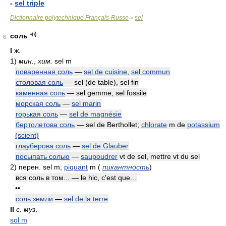
-
sel triple
Dictionnaire polytechnique Français-Russe
sel
>
соль
6
I
ж.
1)
мин.
,
хим.
sel m
поваренная соль
—
sel de
cuisine
,
sel commun
столовая соль
— sel (de table), sel fin
каменная соль
— sel gemme, sel fossile
морская соль
—
sel marin
горькая соль
—
sel de magnésie
бертолетова соль
— sel de Berthollet;
chlorate
m de
potassium
(scient)
глауберова соль
—
sel de Glauber
посыпать солью
—
saupoudrer
vt de sel, mettre vt du sel
2)
перен. sel m;
piquant
m
(
пикантность
)
вся соль в том... — le hic, c'est que...
••
соль земли
—
sel de la terre
II
с. муз.
sol m