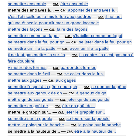
se mettre ensemble
—
см.
être ensemble
mettre des entraves à... —
см.
apporter des entraves à...
c'est l'étincelle qui a mis le feu aux poudres
—
см.
il ne faut
qu'une étincelle pour allumer un grand incendie
mettre des façons
—
см.
faire des façons
se mettre comme un fagot
—
см.
s'habiller comme un fagot
se mettre dans le feu pour qn
—
см.
se jeter dans le feu pour qn
se mettre un fil à la patte
—
см.
avoir un fil à la patte
il ne faut pas mettre fin sur fin
—
см.
fin contre fin n'est pas bon à
faire doublure
y mettre des formes
—
см.
garder des formes
se mettre dans le fusil
—
см.
se coller dans le fusil
mettre aux gages
—
см.
aux gages
se mettre l'esprit à la gêne pour qch
—
см.
se donner la gêne
se mettre aux genoux de qn
—
см.
à genoux de qn
mettre qn de ses gonds
—
см.
jeter qn de ses gonds
se mettre en goût de
—
см.
être en goût de...
mettre le grappin sur... —
см.
jeter le grappin sur...
se mettre sur la gueule
—
см.
se foutre sur la gueule
mettre le poing sur la hanche
—
см.
le poing sur la hanche
se mettre à la hauteur de... —
см.
être à la hauteur de...