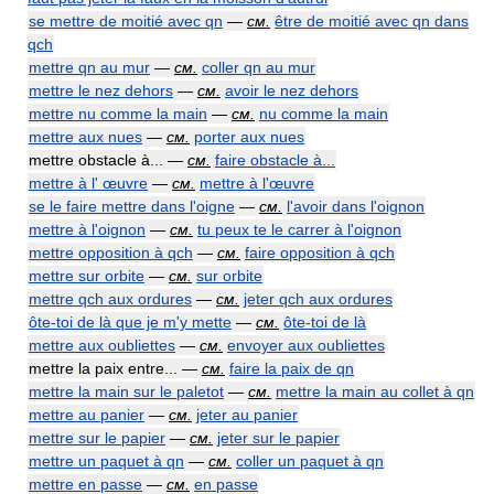
se mettre de moitié avec qn
—
см.
être de moitié avec qn dans
qch
mettre qn au mur
—
см.
coller qn au mur
mettre le nez dehors
—
см.
avoir le nez dehors
mettre nu comme la main
—
см.
nu comme la main
mettre aux nues
—
см.
porter aux nues
mettre obstacle à... —
см.
faire obstacle à...
mettre à l' œuvre
—
см.
mettre à l'œuvre
se le faire mettre dans l'oigne
—
см.
l'avoir dans l'oignon
mettre à l'oignon
—
см.
tu peux te le carrer à l'oignon
mettre opposition à qch
—
см.
faire opposition à qch
mettre sur orbite
—
см.
sur orbite
mettre qch aux ordures
—
см.
jeter qch aux ordures
ôte-toi de là que je m'y mette
—
см.
ôte-toi de là
mettre aux oubliettes
—
см.
envoyer aux oubliettes
mettre la paix entre... —
см.
faire la paix de qn
mettre la main sur le paletot
—
см.
mettre la main au collet à qn
mettre au panier
—
см.
jeter au panier
mettre sur le papier
—
см.
jeter sur le papier
mettre un paquet à qn
—
см.
coller un paquet à qn
mettre en passe
—
см.
en passe