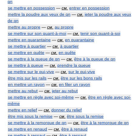
qn
se mettre en possession
—
см.
entrer en possession
mettre la poudre aux yeux de qn
—
см.
jeter la poudre aux yeux
de qn
mettre au propre
—
см.
au propre
se mettre sur son quant-à-moi
—
см.
tenir son quant-à-soi
mettre en quarantaine
—
см.
en quarantaine
se mettre à quartier
—
см.
à quartier
se mettre en quête
—
см.
en quête
se mettre à la queue de qn
—
см.
être à la queue de qn
se mettre à queue
—
см.
prendre la queue
se mettre sur le qui-vive
—
см.
sur le qui-vive
être mis sur les rails
—
см.
être sur les bons rails
en mettre un rayon
—
см.
en filer un rayon
mettre au rebut
—
см.
jeter au rebut
se mettre en règle avec soi-même
—
см.
être en règle avec soi-
même
mettre en relief
—
см.
donner du relief
être mis sous la remise
—
см.
être sous la remise
se mettre à la remorque de qn
—
см.
être à la remorque de qn
se mettre en renaud
—
см.
être à renaud
se mettre à ressaut
—
см.
être à ressaut