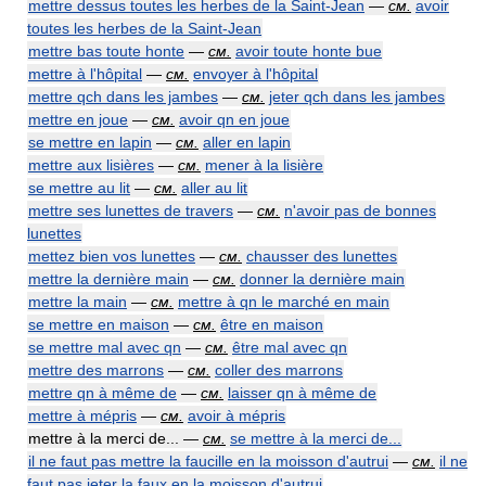
mettre dessus toutes les herbes de la Saint-Jean
—
см.
avoir
toutes les herbes de la Saint-Jean
mettre bas toute honte
—
см.
avoir toute honte bue
mettre à l'hôpital
—
см.
envoyer à l'hôpital
mettre qch dans les jambes
—
см.
jeter qch dans les jambes
mettre en joue
—
см.
avoir qn en joue
se mettre en lapin
—
см.
aller en lapin
mettre aux lisières
—
см.
mener à la lisière
se mettre au lit
—
см.
aller au lit
mettre ses lunettes de travers
—
см.
n'avoir pas de bonnes
lunettes
mettez bien vos lunettes
—
см.
chausser des lunettes
mettre la dernière main
—
см.
donner la dernière main
mettre la main
—
см.
mettre à qn le marché en main
se mettre en maison
—
см.
être en maison
se mettre mal avec qn
—
см.
être mal avec qn
mettre des marrons
—
см.
coller des marrons
mettre qn à même de
—
см.
laisser qn à même de
mettre à mépris
—
см.
avoir à mépris
mettre à la merci de... —
см.
se mettre à la merci de...
il ne faut pas mettre la faucille en la moisson d'autrui
—
см.
il ne
faut pas jeter la faux en la moisson d'autrui