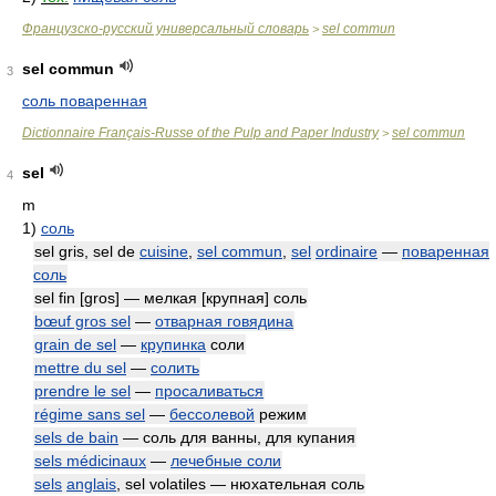
Французско-русский универсальный словарь
sel commun
>
sel commun
3
соль поваренная
Dictionnaire Français-Russe of the Pulp and Paper Industry
sel commun
>
sel
4
m
1)
соль
sel gris, sel de
cuisine
,
sel commun
,
sel
ordinaire
—
поваренная
соль
sel fin [gros] — мелкая [крупная] соль
bœuf gros sel
—
отварная говядина
grain de sel
—
крупинка
соли
mettre du sel
—
солить
prendre le sel
—
просаливаться
régime sans sel
—
бессолевой
режим
sels de bain
— соль для ванны, для купания
sels médicinaux
—
лечебные соли
sels
anglais
, sel volatiles — нюхательная соль