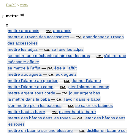
БФРС
соль
>
mettre
7
v
mettre aux abois
—
см.
aux abois
mettre au rayon des accessoires
—
см.
abandonner au rayon
des accessoires
mettre les adjas
—
см.
se faire les adjas
se mettre une méchante affaire sur les bras
—
см.
s'attirer une
méchante affaire
se mettre à l'affût
—
см.
être à l'affût
mettre aux aguets
—
см.
aux aguets
mettre l'alarme au quartier
—
см.
donner l'alarme
mettre l'alarme au camp
—
см.
jeter l'alarme au camp
mettre argent sous corde
—
см.
jouer argent bas
la mettre dans le baba
—
см.
l'avoir dans le baba
s'en mettre plein les babines
—
см.
se caler les babines
mettre haut la barre
—
см.
placer haut la barre
mettre des bâtons dans les roues
—
см.
jeter des bâtons dans
les roues
mettre un baume sur une blessure
—
см.
distiller un baume sur