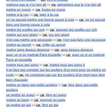
mettons que je n'ai rien dit
—
см.
admettons que je n'ai rien dit
mettre en rogne
—
см.
foutre en rogne
mettre à la rue
—
см.
jeter à la rue
on ne saurait mettre une bonne sauce à cela
—
см.
on ne saurait
faire une bonne sauce à cela
mettre les scellés sur qch
—
см.
apposer les scellés sur qch
mettre sur son séant
—
см.
sur son séant
n'en pas mettre une secousse
—
см.
n'en pas faire une secousse
mettre au secret
—
см.
coller au secret
mettre sens dessus dessous
—
см.
sens dessus dessous
avec un si on mettrait Paris bouteille
—
см.
avec un si on mettrait
Paris en bouteille
mettre tous ses soins
—
см.
mettre tous ses soins à
il ne faut pas compter sur les souliers d'un mort pour se mettre en
route
—
см.
ne comptons pas sur les souliers d'un mort pour être
bien chaussés
mettre qn dans ses petits souliers
—
см.
être dans ses petits
souliers
se mettre en sueur
—
см.
être en sueur
mettre au tapis
—
см.
envoyer au tapis
se mettre en tas
—
см.
être en tas