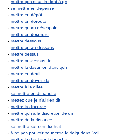
-
mettre qch sous la dent à qn
-
se mettre en dépense
-
mettre en dépôt
-
mettre en déroute
-
mettre qn au désespoir
-
mettre en désordre
-
mettre dessous
-
mettre qn au-dessous
-
mettre dessus
-
mettre au-dessus de
-
mettre la désunion dans qch
-
mettre en deuil
-
mettre en devoir de
-
mettre à la diète
-
se mettre en dimanche
-
mettez que je n'ai rien dit
-
mettre la discorde
-
mettre qch à la discrétion de qn
-
mettre de la distance
-
se mettre sur son dix-huit
-
à ne pas pouvoir se mettre le doigt dans l'œil
-
mettre le doigt sur la bouche