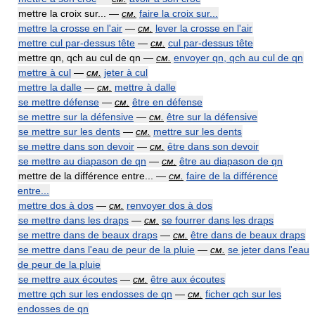
mettre la croix sur... —
см.
faire la croix sur...
mettre la crosse en l'air
—
см.
lever la crosse en l'air
mettre cul par-dessus tête
—
см.
cul par-dessus tête
mettre qn, qch au cul de qn —
см.
envoyer qn, qch au cul de qn
mettre à cul
—
см.
jeter à cul
mettre la dalle
—
см.
mettre à dalle
se mettre défense
—
см.
être en défense
se mettre sur la défensive
—
см.
être sur la défensive
se mettre sur les dents
—
см.
mettre sur les dents
se mettre dans son devoir
—
см.
être dans son devoir
se mettre au diapason de qn
—
см.
être au diapason de qn
mettre de la différence entre... —
см.
faire de la différence
entre...
mettre dos à dos
—
см.
renvoyer dos à dos
se mettre dans les draps
—
см.
se fourrer dans les draps
se mettre dans de beaux draps
—
см.
être dans de beaux draps
se mettre dans l'eau de peur de la pluie
—
см.
se jeter dans l'eau
de peur de la pluie
se mettre aux écoutes
—
см.
être aux écoutes
mettre qch sur les endosses de qn
—
см.
ficher qch sur les
endosses de qn