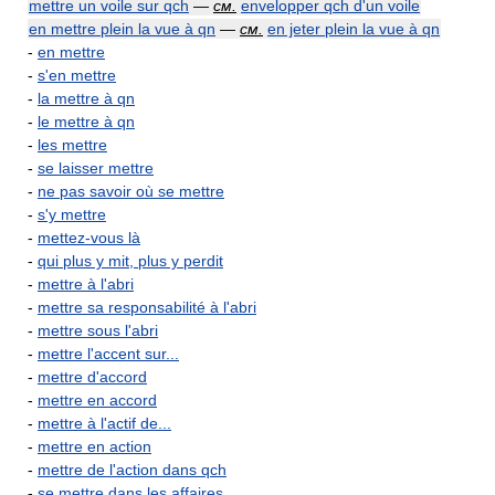
mettre un voile sur qch
—
см.
envelopper qch d'un voile
en mettre plein la vue à qn
—
см.
en jeter plein la vue à qn
-
en mettre
-
s'en mettre
-
la mettre à qn
-
le mettre à qn
-
les mettre
-
se laisser mettre
-
ne pas savoir où se mettre
-
s'y mettre
-
mettez-vous là
-
qui plus y mit, plus y perdit
-
mettre à l'abri
-
mettre sa responsabilité à l'abri
-
mettre sous l'abri
-
mettre l'accent sur...
-
mettre d'accord
-
mettre en accord
-
mettre à l'actif de...
-
mettre en action
-
mettre de l'action dans qch
-
se mettre dans les affaires