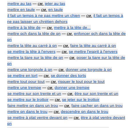
mettre au tas
—
см.
jeter au tas
mettre en taule
—
см.
en taule
il fait un temps à ne pas mettre un chien
—
см.
il fait un temps à
ne pas laisser un chrétien dehors
mettre à la tête de
—
см.
mettre à la tête de...
mettre qch dans la tête de qn
—
см.
enfoncer qch dans la tête de
qn
mettre la tête au carré à qn
—
см.
faire la tête au carré à qn
se mettre la tête à l'envers
—
см.
se mettre l'esprit à l'envers
mettre la tiare sur la tête de qn
—
см.
poser la tiare sur la tête de
qn
mettre une torgnole à qn
—
см.
donner une torgnole à qn
se mettre en tort
—
см.
se donner des torts
mettre tout pour tout
—
см.
risquer le tout pour le tout
mettre une trempe
—
см.
donner une trempe
se mettre sur son trente et un
—
см.
être sur son trente et un
se mettre sur le trottoir
—
см.
se jeter sur le trottoir
faire mettre qn dans un trou
—
см.
faire cacher qn dans un trou
mettre qn dans le trou
—
см.
descendre qn dans le trou
se mettre à plat ventre devant qn
—
см.
être à plat ventre devant
qn