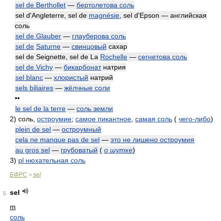
sel de Berthollet
—
бертолетова соль
sel d'Angleterre, sel de
magnésie
, sel d'Epson — английская
соль
sel de Glauber
—
глауберова соль
sel de
Saturne
—
свинцовый
сахар
sel de Seignette, sel de La
Rochelle
—
сегнетова соль
sel de Vichy
—
бикарбонат
натрия
sel blanc
—
хлористый
натрий
sels biliaires
—
жёлчные соли
••
le sel de la terre
—
соль земли
2)
соль,
остроумие
;
самое пикантное
,
самая соль
(
чего-либо
)
plein de sel
—
остроумный
cela ne manque pas de sel
—
это не лишено остроумия
au gros sel
—
грубоватый
(
о шутке
)
3)
pl нюхательная соль
БФРС
sel
>
sel
5
m
соль