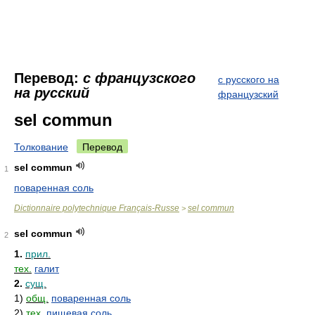
Перевод:
с французского
с русского на
на русский
французский
sel commun
Толкование
Перевод
sel commun
1
поваренная соль
Dictionnaire polytechnique Français-Russe
sel commun
>
sel commun
2
1.
прил.
тех.
галит
2.
сущ.
1)
общ.
поваренная соль
2)
тех.
пищевая соль