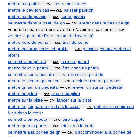
mettre sur patte
—
см.
mettre sur pattes
mettre le pavillon bas
—
см.
baisser pavillon
mettre sur le pavois
—
см.
sur le pavois
se mettre dans la peau de qn
—
см.
entrer dans la peau de qn
vendre la peau de l'ours, avant de l'avoir mis par terre —
см.
vendre la peau de l'ours, avant de l'avoir tué
mettre hors de peine
—
см.
tirer de peine
mettre qch aux pertes et profits
—
см.
passer qch aux pertes et
profits
se mettre en pétard
—
см.
faire du pétard
mettre dans le pétrin
—
см.
être dans un pétrin
se mettre sur le pied de
—
см.
être sur le pied de
mettre le pied au plancher
—
см.
avoir le pied au plancher
mettre qn sur un piédestal
—
см.
élever qn sur un piédestal
mettre au pilori
—
см.
clouer au pilori
mettre sur la piste
—
см.
lancer sur la piste
mettre le poignard à qn dans le cœur
—
см.
enfoncer le poignard
à qn dans le cœur
se mettre en popote
—
см.
faire popote
mettre qn à la porte
—
см.
jeter qn à la porte
se mettre à la portée de qn
—
см.
s'accommoder à la portée de