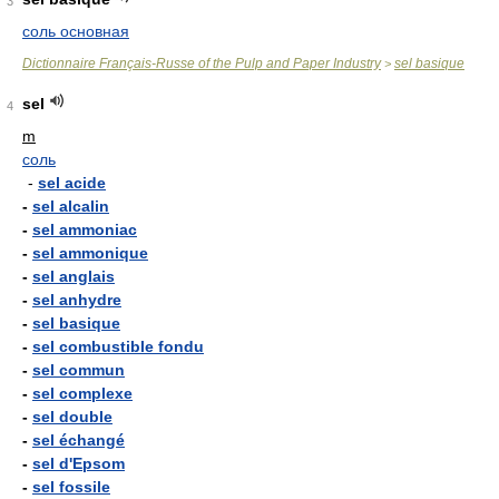
3
соль основная
Dictionnaire Français-Russe of the Pulp and Paper Industry
sel basique
>
sel
4
m
соль
-
sel acide
-
sel alcalin
-
sel ammoniac
-
sel ammonique
-
sel anglais
-
sel anhydre
-
sel basique
-
sel combustible fondu
-
sel commun
-
sel complexe
-
sel double
-
sel échangé
-
sel d'Epsom
-
sel fossile