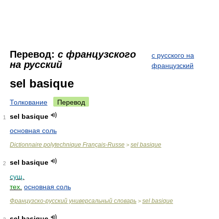
Перевод:
с французского
с русского на
на русский
французский
sel basique
Толкование
Перевод
sel basique
1
основная соль
Dictionnaire polytechnique Français-Russe
sel basique
>
sel basique
2
сущ.
тех.
основная соль
Французско-русский универсальный словарь
sel basique
>
sel basique