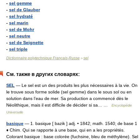
-
sel gemme
-
sel de Glauber
-
sel hydraté
-
sel marin
-
sel de Mohr
-
sel neutre
-
sel de Seignette
-
sel triple
Dictionnaire polytechnique Français-Russe
sel
>
См. также в других словарях:
SEL
— Le sel est un des produits les plus nécessaires à la vie. On
le trouve sous forme solide (sel gemme) dans le sous sol ou en
solution dans l’eau de mer. Sa production a commencé dès le
Néolithique, mais il est difficile de décider si sa… …
Encyclopédie
Universelle
basique
— 1. basique [ bazik ] adj. • 1842; math. 1540; de base 1
♦ Chim. Qui se rapporte à une base, qui en a les propriétés.
Colorant basique : base colorée (fuchsine, bleu de méthylène). Sel