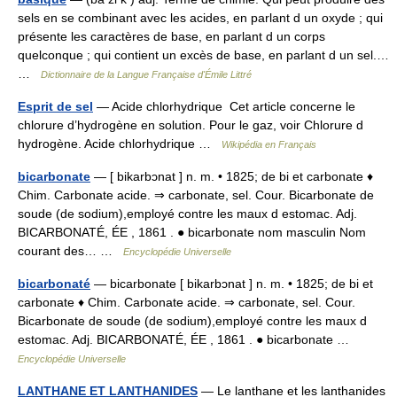
sels en se combinant avec les acides, en parlant d un oxyde ; qui
présente les caractères de base, en parlant d un corps
quelconque ; qui contient un excès de base, en parlant d un sel.…
…
Dictionnaire de la Langue Française d'Émile Littré
Esprit de sel
— Acide chlorhydrique Cet article concerne le
chlorure d’hydrogène en solution. Pour le gaz, voir Chlorure d
hydrogène. Acide chlorhydrique …
Wikipédia en Français
bicarbonate
— [ bikarbɔnat ] n. m. • 1825; de bi et carbonate ♦
Chim. Carbonate acide. ⇒ carbonate, sel. Cour. Bicarbonate de
soude (de sodium),employé contre les maux d estomac. Adj.
BICARBONATÉ, ÉE , 1861 . ● bicarbonate nom masculin Nom
courant des… …
Encyclopédie Universelle
bicarbonaté
— bicarbonate [ bikarbɔnat ] n. m. • 1825; de bi et
carbonate ♦ Chim. Carbonate acide. ⇒ carbonate, sel. Cour.
Bicarbonate de soude (de sodium),employé contre les maux d
estomac. Adj. BICARBONATÉ, ÉE , 1861 . ● bicarbonate …
Encyclopédie Universelle
LANTHANE ET LANTHANIDES
— Le lanthane et les lanthanides