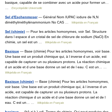
basique, capable de se combiner avec un acide pour former un…
…
Encyclopédie Universelle
Sel d'Eschenmoser
— Général Nom IUPAC iodure de N,N
diméthylméthylénammonium No CAS …
Wikipédia en Français
Sel (chimie)
— Pour les articles homonymes, voir Sel. Structure
dans l espace d un cristal de sel de chlorure de sodium (NaCl) En
chimie, un sel est un …
Wikipédia en Français
Basique
— Base (chimie) Pour les articles homonymes, voir base.
Une base est un produit chimique qui, à l inverse d un acide, est
capable de capturer un ou plusieurs protons. La réaction chimique
d un acide et d une base donne un sel et de l eau. C est un… …
Wikipédia en Français
Basique (chimie)
— Base (chimie) Pour les articles homonymes,
voir base. Une base est un produit chimique qui, à l inverse d un
acide, est capable de capturer un ou plusieurs protons. La
réaction chimique d un acide et d une base donne un sel et de l
eau. C est un… …
Wikipédia en Français
basique
— (bâ zi k ) adj. Terme de chimie. Qui peut produire des