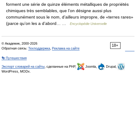
forment une série de quinze éléments métalliques de propriétés
chimiques très semblables, que l’on désigne aussi plus
communément sous le nom, d’ailleurs impropre, de «terres rares»
(parce qu’on les a d’abord… …
Encyclopédie Universelle
© Академик, 2000-2026
18+
Обратная связь:
Техподдержка
,
Реклама на сайте
👣 Путешествия
Экспорт словарей на сайты
, сделанные на PHP,
Joomla,
Drupal,
WordPress, MODx.