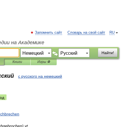
Запомнить сайт
Словарь на свой сайт
RU
едии на Академике
Найти!
Книги
Игры ⚽
сский
с русского на немецкий
од
rchbrechen
rchgebrochen
)
vt