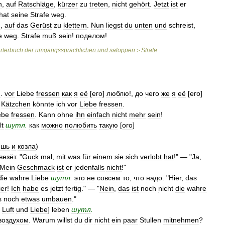
n
,
auf
Ratschläge
,
kürzer
zu
treten
,
nicht
gehört
.
Jetzt
ist
er
hat
seine
Strafe
weg
.
n
,
auf
das
Gerüst
zu
klettern
.
Nun
liegst
du
unten
und
schreist
,
e
weg
.
Strafe
muß
sein
!
поделом
!
rterbuch
der
umgangssprachlichen
und
saloppen
Strafe
>
n
.
vor
Liebe
fressen
как
я
её
[
его
]
люблю
!,
до
чего
же
я
её
[
его
]
Kätzchen
könnte
ich
vor
Liebe
fressen
.
ebe
fressen
.
Kann
ohne
ihn
einfach
nicht
mehr
sein
!
lt
шутл
.
как
можно
полюбить
такую
[
ого
]
ишь
и
козла
)
везёт
. "
Guck
mal
,
mit
was
für
einem
sie
sich
verlobt
hat
!" — "
Ja
,
Mein
Geschmack
ist
er
jedenfalls
nicht
!"
die
wahre
Liebe
шутл
.
это
не
совсем
то
,
что
надо
. "
Hier
,
das
ier
!
Ich
habe
es
jetzt
fertig
." — "
Nein
,
das
ist
noch
nicht
die
wahre
s
noch
etwas
umbauen
."
Luft
und
Liebe
]
leben
шутл
.
воздухом
.
Warum
willst
du
dir
nicht
ein
paar
Stullen
mitnehmen
?