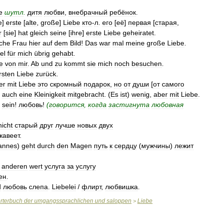
e
шутл
.
дитя
любви
,
внебрачный
ребёнок
.
e
]
erste
[
alte
,
große
]
Liebe
кто
-
л
.
его
[
её
]
первая
[
старая
,
r
[
sie
]
hat
gleich
seine
[
ihre
]
erste
Liebe
geheiratet
.
che
Frau
hier
auf
dem
Bild
!
Das
war
mal
meine
große
Liebe
.
iel
für
mich
übrig
gehabt
.
e
von
mir
.
Ab
und
zu
kommt
sie
mich
noch
besuchen
.
rsten
Liebe
zurück
.
er
mit
Liebe
это
скромный
подарок
,
но
от
души
[
от
самого
auch
eine
Kleinigkeit
mitgebracht
. (
Es
ist
)
wenig
,
aber
mit
Liebe
.
sein
!
любовь
!
(
говорится
,
когда
застигнута
любовная
nicht
старый
друг
лучше
новых
двух
жавеет
.
annes
)
geht
durch
den
Magen
путь
к
сердцу
(
мужчины
)
лежит
anderen
wert
услуга
за
услугу
ен
.
d
любовь
слепа
.
Liebelei
/
флирт
,
любвишка
.
rterbuch
der
umgangssprachlichen
und
saloppen
Liebe
>