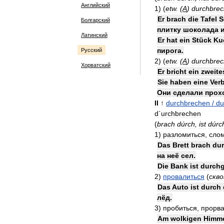
Английский
1
)
(
etw
.
(
A
)
durchbre
Er
brach
die
Tafel
S
Болгарский
плитку
шоколада
Латинский
Er
hat
ein
Stück
Ku
пирога
.
Русский
2
)
(
etw
.
(
A
)
durchbre
Хорватский
Er
bricht
ein
zweite
Sie
haben
eine
Ver
Они
сделали
прох
II
↑
durchbrechen
/
du
d
`
urchbrechen
(
brach
dúrch
,
ist
dúr
1
)
разломиться
,
сло
Das
Brett
brach
du
на
неё
сел
.
Die
Bank
ist
durch
2
)
провалиться
(
скво
Das
Auto
ist
durch
лёд
.
3
)
пробиться
,
прорва
Am
wolkigen
Himm