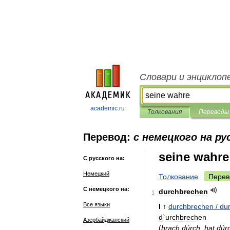
Словари и энциклоп
academic.ru
Толкования
Переводы
Перевод:
с немецкого на ру
seine wahre
С русского на:
Немецкий
Толкование
Перев
С немецкого на:
durchbrechen
1
Все языки
I
↑
durchbrechen
/
du
d
`
urchbrechen
Азербайджанский
(
brach
dúrch
,
hat
dú