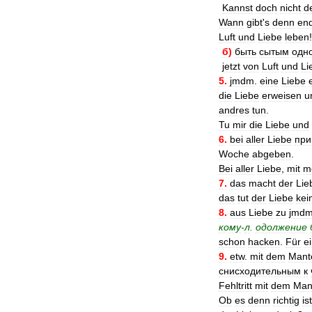
Kannst
doch
nicht
d
Wann
gibt
'
s
denn
end
Luft
und
Liebe
leben
!
б
)
быть
сытым
одн
jetzt
von
Luft
und
Li
5
.
jmdm
.
eine
Liebe
die
Liebe
erweisen
u
andres
tun
.
Tu
mir
die
Liebe
und
6
.
bei
aller
Liebe
при
Woche
abgeben
.
Bei
aller
Liebe
,
mit
m
7
.
das
macht
der
Lie
das
tut
der
Liebe
kei
8
.
aus
Liebe
zu
jmd
кому
-
л
.
одолжение
schon
hacken
.
Für
e
9
.
etw
.
mit
dem
Mant
снисходительным
к
Fehltritt
mit
dem
Man
Ob
es
denn
richtig
ist