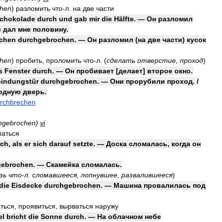
chen
)
разломить
что
-
л
.
на
две
части
chokolade
durch
und
gab
mir
die
Hälfte
. —
Он
разломил
и
дал
мне
половину
.
chen
durchgebrochen
. —
Он
разломил
(
на
две
части
)
кусок
chen
)
пробить
,
проломить
что
-
л
.
(
сделать
отверстие
,
проход
)
s
Fenster
durch
. —
Он
пробивает
[
делает
]
второе
окно
.
bindungstür
durchgebrochen
. —
Они
прорубили
проход
. /
одную
дверь
.
rchbrechen
chgebrochen
)
vi
маться
rch
,
als
er
sich
darauf
setzte
. —
Доска
сломалась
,
когда
он
gebrochen
. —
Скамейка
сломалась
.
зь
что
-
л
.
сломавшееся
,
лопнувшее
,
развалившееся
)
die
Eisdecke
durchgebrochen
. —
Машина
провалилась
под
ться
,
проявиться
,
вырваться
наружу
el
bricht
die
Sonne
durch
. —
На
облачном
небе