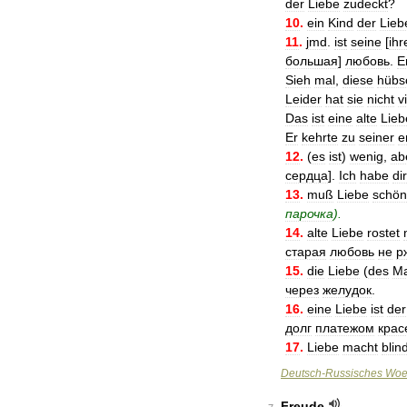
der
Liebe
zudeckt
?
10
.
ein
Kind
der
Lieb
11
.
jmd
.
ist
seine
[
ihr
большая
]
любовь
.
E
Sieh
mal
,
diese
hübs
Leider
hat
sie
nicht
v
Das
ist
eine
alte
Lieb
Er
kehrte
zu
seiner
e
12
.
(
es
ist
)
wenig
,
ab
сердца
].
Ich
habe
dir
13
.
muß
Liebe
schön
парочка
).
14
.
alte
Liebe
rostet
старая
любовь
не
р
15
.
die
Liebe
(
des
M
через
желудок
.
16
.
eine
Liebe
ist
der
долг
платежом
крас
17
.
Liebe
macht
blin
Deutsch
-
Russisches
Woe
Freude