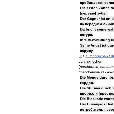
пробивается
солн
Die
ersten
Zähne
d
(
первые
)
зубы
.
Der
Gegner
ist
an
d
на
передней
лини
Da
bricht
seine
wah
натура
.
Ihre
Verzweiflung
b
Seine
Angst
ist
dur
наружу
.
III
↑
durchbrechen
/
d
durchbr
`
echen
(
durchbrách
,
hat
durc
преодолеть
какую
-
Die
Menge
durchbr
кордон
.
Die
Stürmer
durchb
прорвали
[
преодо
Die
Blockade
wurd
Der
Düsenjäger
hat
истребитель
прео