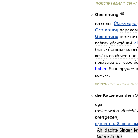
Typische
Fehler
in
der
An
Gesinnung
2
взгля́ды
.
Überzeugun
Gesinnung
передовы
Gesinnung
полити́ч
вся́ких
убежде́ний
.
e
быть
че́стным
челове
каза́ть
свою́
че́стнос
пока́зывать
/-
своё
и́
haben
быть
дру́жест
кому́
-
н
.
Wörterbuch
Deutsch
-
Rus
die
Katze
aus
dem
S
3
ugs
.
(
seine
wahre
Absicht
preisgeben
)
сделать
тайное
явн
Ah
,
dachte
Singer
,
je
bittere
Ende
)