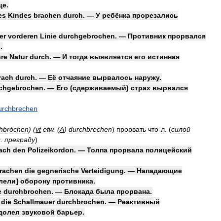
це
.
es
Kindes
brachen
durch
. —
У
ребёнка
прорезались
er
vorderen
Linie
durchgebrochen
. —
Противник
прорвался
и
.
re
Natur
durch
. —
И
тогда
выявляется
его
истинная
rach
durch
. —
Её
отчаяние
вырвалось
наружу
.
chgebrochen
. —
Его
(
сдерживаемый
)
страх
вырвался
urchbrechen
hbróchen
) (
vt
etw
.
(
A
)
durchbrechen
)
прорвать
что
-
л
.
(
силой
л
.
преграду
)
ach
den
Polizeikordon
. —
Толпа
прорвала
полицейский
rachen
die
gegnerische
Verteidigung
. —
Нападающие
лели
]
оборону
противника
.
e
durchbrochen
. —
Блокада
была
прорвана
.
die
Schallmauer
durchbrochen
. —
Реактивный
долел
звуковой
барьер
.