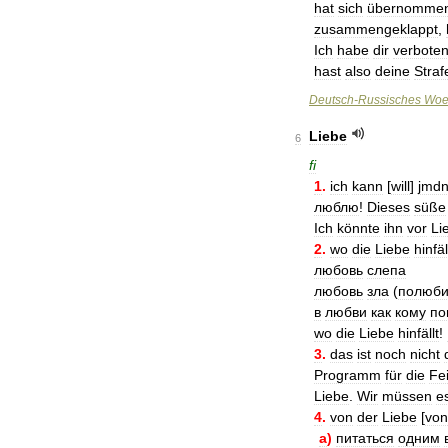
hat
sich
übernomme
zusammengeklappt
,
Ich
habe
dir
verbote
hast
also
deine
Straf
Deutsch
-
Russisches
Woe
Liebe
6
fi
1
.
ich
kann
[
will
]
jmd
люблю
!
Dieses
süße
Ich
könnte
ihn
vor
Li
2
.
wo
die
Liebe
hinfäl
любовь
слепа
любовь
зла
(
полюб
в
любви
как
кому
по
wo
die
Liebe
hinfällt
!
3
.
das
ist
noch
nicht
Programm
für
die
Fe
Liebe
.
Wir
müssen
e
4
.
von
der
Liebe
[
von
а
)
питаться
одним