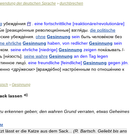
wendung
der
deutschen
Sprache
durchbrechen
>
g
убежде́ния
Pl
.
eine
fortschrittliche
[
reaktionäre
/
revolutionäre
]
́е
[
реакцио́нные
революцио́нные
]
взгля́ды
.
die
politische
еские
убежде́ния
.
ohne
Gesinnung
sein
быть
челове́ком
без
ine
ehrliche
Gesinnung
haben
,
von
redlicher
Gesinnung
sein
́ком
.
seine
ehrliche
[
niedrige
]
Gesinnung
zeigen
пока́зывать
/-
ть
[
ни́зость
].
seine
wahre
Gesinnung
an
den
Tag
legen
стинное
лицо́
.
eine
freundliche
[
feindliche
]
Gesinnung
gegen
jdn
.
венно
<
дру́жески
> [
вражде́бно
]
настро́енным
по
отноше́нию
к
sisch
Gesinnung
>
ack
lassen
zu
erkennen
geben
;
den
wahren
Grund
verraten
,
etwas
Geheimes
ым
tzt
lässt
er
die
Katze
aus
dem
Sack
...
(
R
.
Bartsch
.
Geliebt
bis
ans