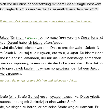
sich
vor
der
Auseinandersetzung
mit
dem
Chef
?"
fragte
Bosskow
,
kig
zugleich
. - "
Lassen
Sie
die
Katze
endlich
aus
dem
Sack
!"
(
D
.
Wörterbuch
Zeitgenössischer
Idiome
die
Katze
aus
dem
Sack
lassen
>
Jakob
(
für
jmdn
.)
шутл
.
то
,
что
надо
(
для
кого
-
л
.).
Diese
Torte
ist
kob
.
Darauf
habe
ich
jetzt
großen
Appetit
.
g
wird
die
Arbeit
leichter
werden
.
Das
ist
erst
der
wahre
Jakob
.
N
.
re
Jakob
N
. [
он
-
то
]
мне
и
нужен
,
его
-
то
я
,
и
ждал
.
Du
bist
mir
der
abe
ich
endlich
jemanden
,
der
mir
die
Gardinenstange
anmachen
мелкий
торговец
,
разносчик
.
An
der
Ecke
preist
der
billige
Jakob
m
billigen
Jakob
kaufen
покупать
по
дешёвке
,
den
billigen
Jakob
ную
отговорку
.
rterbuch
der
umgangssprachlichen
und
saloppen
Jakob
>
Strafe
[
eine
Strafe
Gottes
]
что
-
л
.
сущее
наказание
.
Diese
Arbeit
,
autentzündung
mit
Juckreiz
]
ist
eine
wahre
Strafe
.
afe
,
sie
singen
zu
hören
,
er
hat
seine
Strafe
weg
он
наказан
.
Er