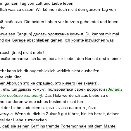
en
ganzen
Tag
von
Luft
und
Liebe
leben
!
lich
was
zu
essen
!
Wir
können
doch
nicht
den
ganzen
Tag
von
ой
любовью
.
Die
beiden
haben
vor
kurzem
geheiratet
und
leben
ebe
.
erweisen
[(
an
)
tun
]
делать
одолжение
кому
-
л
.
Du
kannst
mir
mal
nd
die
Garage
abschließen
gehen
.
Ich
könnte
inzwischen
was
rauch
[
trink
]
nicht
mehr
!
всём
желании
.
Ich
kann
,
bei
aller
Liebe
,
den
Bericht
erst
in
einer
ehr
kann
ich
dir
augenblicklich
wirklich
nicht
aushelfen
.
be
kein
Kind
nen
Abbruch
это
не
страшно
,
это
ничего
(
не
значит
).
m
.
etw
.
tun
давать
кому
-
л
.
пользоваться
своей
добротой
(
делать
без
особого
желания
).
Das
Holz
werde
ich
aus
Liebe
zu
dir
inen
anderen
würde
ich
es
bestimmt
nicht
tun
.
el
der
Liebe
zudecken
закрыть
глаза
на
что
-
л
.,
быть
чему
-
л
.
Wenn
du
dich
in
Zukunft
gut
führst
,
bin
ich
bereit
,
deinen
tel
der
Liebe
zuzudecken
.
,
daß
sie
seinen
Griff
ins
fremde
Portemonnaie
mit
dem
Mantel