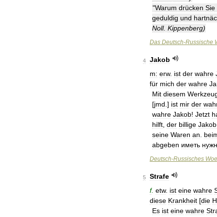
"
Warum
drücken
Sie
geduldig
und
hartnäc
Noll
.
Kippenberg
)
Das
Deutsch
-
Russische
Jakob
4
m:
erw
.
ist
der
wahre
für
mich
der
wahre
Ja
Mit
diesem
Werkzeu
[
jmd
.]
ist
mir
der
wah
wahre
Jakob
!
Jetzt
h
hilft
,
der
billige
Jakob
seine
Waren
an
.
bei
abgeben
иметь
нуж
Deutsch
-
Russisches
Woe
Strafe
5
f
.
etw
.
ist
eine
wahre
diese
Krankheit
[
die
H
Es
ist
eine
wahre
Str