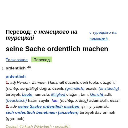
Перевод:
с немецкого на
с турецкого на
турецкий
немецкий
seine Sache ordentlich machen
Толкование
Перевод
ordentlich
1
ordentlich
1.
adj
Person, Zimmer, Haushalt
düzenli, derli toplu, düzgün;
(richtig, sorgfältig)
doğru, özenli;
(gründlich)
esaslı;
(anständig)
terbiyeli;
Leute
namuslu;
Mitglied
olağan, tam;
Gericht
adlî;
(beachtlich)
hatırı sayılır;
fam
(tüchtig, kräftig)
adamakıllı, esaslı
2.
adv
seine Sache ordentlich machen
işini iyi yapmak;
sich ordentlich benehmen (anziehen)
terbiyeli davranmak
(giyinmek)
Deutsch-Türkisch Wörterbuch
ordentlich
>