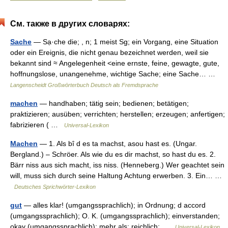
См. также в других словарях:
Sache
— Sạ·che die; , n; 1 meist Sg; ein Vorgang, eine Situation
oder ein Ereignis, die nicht genau bezeichnet werden, weil sie
bekannt sind ≈ Angelegenheit <eine ernste, feine, gewagte, gute,
hoffnungslose, unangenehme, wichtige Sache; eine Sache… …
Langenscheidt Großwörterbuch Deutsch als Fremdsprache
machen
— handhaben; tätig sein; bedienen; betätigen;
praktizieren; ausüben; verrichten; herstellen; erzeugen; anfertigen;
fabrizieren ( …
Universal-Lexikon
Machen
— 1. Als bî d es ta machst, asou hast es. (Ungar.
Bergland.) – Schröer. Als wie du es dir machst, so hast du es. 2.
Bärr niss aus sich macht, iss niss. (Henneberg.) Wer geachtet sein
will, muss sich durch seine Haltung Achtung erwerben. 3. Ein… …
Deutsches Sprichwörter-Lexikon
gut
— alles klar! (umgangssprachlich); in Ordnung; d accord
(umgangssprachlich); O. K. (umgangssprachlich); einverstanden;
okay (umgangssprachlich); mehr als; reichlich; …
Universal-Lexikon