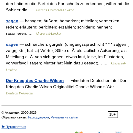
den Latinern die Partei des Fortschritts zu erkennen, während die
Sabiner die …
Pierer's Universal-Lexikon
sagen
— besagen; äußern; bemerken; mitteilen; vermerken;
reden; erläutern; berichten; erzählen; schildern; nennen;
räsonieren; …
Universal-Lexikon
sägen
— schnarchen; gurgeln (umgangssprachlich) * * * sa|gen [
za:gn̩] <tr.; hat: a) Wörter, Sätze o. Ä. als lautliche Äußerung, als
Mitteilung o. Ä. von sich geben: etwas laut, leise, im Flüsterton,
vorwurfsvoll sagen; Mutter hat Nein dazu gesagt;… …
Universal-
Lexikon
Der Krieg des Charlie Wilson
— Filmdaten Deutscher Titel Der
Krieg des Charlie Wilson Originaltitel Charlie Wilson’s War …
Deutsch Wikipedia
© Академик, 2000-2026
18+
Обратная связь:
Техподдержка
,
Реклама на сайте
👣 Путешествия