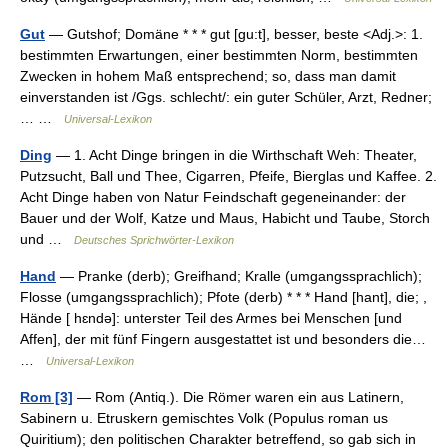
Gut
— Gutshof; Domäne * * * gut [gu:t], besser, beste <Adj.>: 1.
bestimmten Erwartungen, einer bestimmten Norm, bestimmten
Zwecken in hohem Maß entsprechend; so, dass man damit
einverstanden ist /Ggs. schlecht/: ein guter Schüler, Arzt, Redner;
… …
Universal-Lexikon
Ding
— 1. Acht Dinge bringen in die Wirthschaft Weh: Theater,
Putzsucht, Ball und Thee, Cigarren, Pfeife, Bierglas und Kaffee. 2.
Acht Dinge haben von Natur Feindschaft gegeneinander: der
Bauer und der Wolf, Katze und Maus, Habicht und Taube, Storch
und …
Deutsches Sprichwörter-Lexikon
Hand
— Pranke (derb); Greifhand; Kralle (umgangssprachlich);
Flosse (umgangssprachlich); Pfote (derb) * * * Hand [hant], die; ,
Hände [ hɛndə]: unterster Teil des Armes bei Menschen [und
Affen], der mit fünf Fingern ausgestattet ist und besonders die…
…
Universal-Lexikon
Rom [3]
— Rom (Antiq.). Die Römer waren ein aus Latinern,
Sabinern u. Etruskern gemischtes Volk (Populus roman us
Quiritium); den politischen Charakter betreffend, so gab sich in