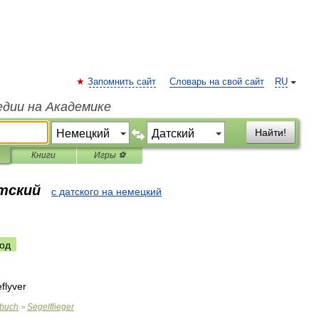
Запомнить сайт
Словарь на свой сайт
RU
едии на Академике
Найти!
Книги
Игры ⚽
атский
с датского на немецкий
од
flyver
rbuch
Segelflieger
>