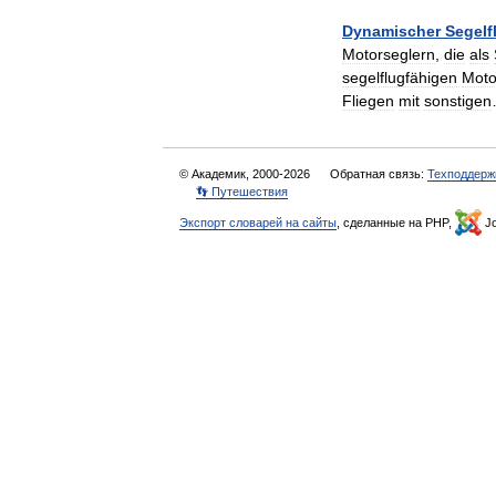
Dynamischer
Segelf
Motorseglern
,
die
als
segelflugfähigen
Moto
Fliegen
mit
sonstigen
© Академик, 2000-2026
Обратная связь:
Техподдерж
👣 Путешествия
Экспорт словарей на сайты
, сделанные на PHP,
Jo