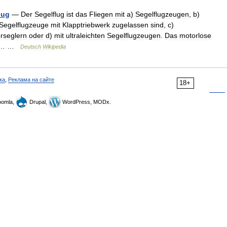
lug
—
Der
Segelflug
ist
das
Fliegen
mit
a
)
Segelflugzeugen
,
b
)
Segelflugzeuge
mit
Klapptriebwerk
zugelassen
sind
,
c
)
rseglern
oder
d
)
mit
ultraleichten
Segelflugzeugen
.
Das
motorlose
… …
Deutsch
Wikipedia
ка
,
Реклама на сайте
18+
omla,
Drupal,
WordPress, MODx.