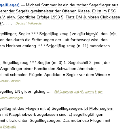
gelflieger
)
—
Michael
Sommer
ist
ein
deutscher
Segelflieger
aus
ierender
Segelflugweltmeister
der
Offenen
Klasse
.
Er
ist
im
FSC
e
.
V
.
aktiv
.
Sportliche
Erfolge
1993
5
.
Platz
DM
Junioren
Clubklasse
er
… …
Deutsch
Wikipedia
elflieger
;
Segler
* * *
Se
|
gel
|
flug
|
zeug
[
ze:gl̩flu:kts̮ɔy̮k
],
das
; [
e
]
s
,
or
,
das
durch
die
Strömungen
der
Luft
fortbewegt
wird:
das
am
Horizont
entlang
. * * *
Se
|
gel
|
flug
|
zeug
〈n
.
11〉
motorloses
… …
r
;
Segelflugzeug
* * *
Seg
|
ler
〈m
.
3〉
1
.
Segelschiff
2
.
jmd
.,
der
Angehöriger
einer
Familie
den
Schwalben
ähnelnder
,
el
mit
schmalen
Flügeln:
Apodidae
●
Segler
vor
dem
Winde
=
versal
-
Lexikon
egelflug
EN
glider
;
gliding
…
Abkürzungen
und
Akronyme
in
der
Gebrauchtwagen
elflug
ist
das
Fliegen
mit
a
)
Segelflugzeugen
,
b
)
Motorseglern
,
e
mit
Klapptriebwerk
zugelassen
sind
,
c
)
segelflugfähigen
mit
ultraleichten
Segelflugzeugen
.
Das
motorlose
Fliegen
mit
ch
Wikipedia