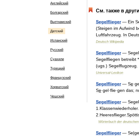
Английский
См
.
также
в
друг
Болгарский
Segelflieger
—
Ein
S
Вьетнамский
(
Steigen
im
Aufwind
b
Датский
Luftfahrzeug
.
In
Deut
Испанский
Deutsch
Wikipedia
Русский
Segelflieger
—
Segel
Segelfliegen
betreibt
*
Суахили
(
ugs
.)
Segelflugzeug
.
Турецкий
Universal
-
Lexikon
Французский
Segelflieger
—
Se̲
·
ge
Хорватский
Se̲
·
gel
·
flie
·
gen
das
;
n
Чешский
Segelflieger
—
Segel
1
.
Klassenwiederholer
.
2
.
Heeresflieger
.
Spötti
Wörterbuch
der
deutschen
Segelflieger
—
Se
|
ge