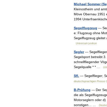
Michael
Sommer
(
Se
Kleinostheim
und
amt
Möve
Obernau
1951
1994
Unterfraenkisch
Segelflugzeug
—
Seg
e:
Flugzeug
ohne
Mot
Segelflugzeug
gleitet
Universal
-
Lexikon
Segler
—
Segelfliege
Segelsport
betreibt
3
.
schnellfliegender
Vög
Segelqualle
* * …
Uni
Sfl
.
—
Segelflieger
;
S
deutschsprachigen
Presse
B
-
Prüfung
—
Der
Seg
die
als
Segelflugzeug
Motorseglern
oder
d
)
sonstigen
… …
Deuts