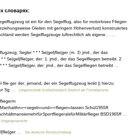
их
словарях:
egelflugzeug
ist
ein
für
den
Segelflug
,
also
für
motorloses
Fliegen
eziehungsweise
Gleiten
mit
geringem
Höhenverlust
)
konstruiertes
schland
werden
Segelflugzeuge
luftrechtlich
als
eigene
… …
flugzeug
;
Segler
* * *
Se
|
gel
|
flie
|
ger
〈m
.
3〉
jmd
.,
der
das
 * *
Se
|
gel
|
flie
|
ger
,
der:
1
.
jmd
.,
der
das
Segelfliegen
betreibt
.
2
.
 * * *
Se
|
gel
|
flie
|
ger
,
der:
jmd
.,
der
das
Segelfliegen
betreibt
…
l
·
flie
·
ger
der
;
jemand
,
der
ein
Segelflugzeug
lenkt
||
hierzu
ur
Sg
…
Langenscheidt
Großwörterbuch
Deutsch
als
Fremdsprache
fliegerm
Manhatihn
»
⇨segeln
«
und
»
⇨fliegen
«
lassen
.
Schül1955ff
.
schhältmansiemehrfürSportfliegeralsfürMilitärflieger
.
BSD1965ff
…
Umgangssprache
l
|
flie
|
ger
…
Die
deutsche
Rechtschreibung