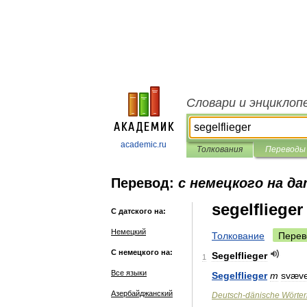
Словари и энциклоп
academic.ru
Толкования
Переводы
Перевод:
с немецкого на д
segelflieger
С датского на:
Немецкий
Толкование
Перев
С немецкого на:
Segelflieger
1
Все языки
Segelflieger
m
svæve
Азербайджанский
Deutsch
-
dänische
Wörte