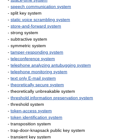
-
space-time system
-
speech communication system
- split key system
-
static voice scrambling system
-
store-and-forward system
- strong system
- subtractive system
- symmetric system
-
tamper-responding system
-
teleconference system
-
telephone analyzing antubugging system
-
telephone monitoring system
-
text only E-mail system
-
theoretically secure system
- theoretically unbreakable system
-
threshold information preservation system
- threshold system
-
token-access system
-
token identification system
- transposition system
- trap-door-knapsack public key system
- transient key system