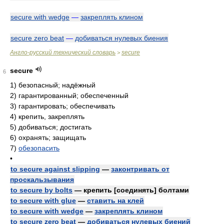
secure with wedge
—
закреплять клином
secure zero beat
—
добиваться нулевых биения
Англо-русский технический словарь
secure
>
secure
6
1)
безопасный; надёжный
2)
гарантированный; обеспеченный
3)
гарантировать; обеспечивать
4)
крепить, закреплять
5)
добиваться; достигать
6)
охранять; защищать
7)
обезопасить
•
to secure against slipping
—
законтривать от
проскальзывания
to secure by bolts
— крепить [соединять] болтами
to secure with glue
—
ставить на клей
to secure with wedge
—
закреплять клином
to secure zero beat
—
добиваться нулевых биений