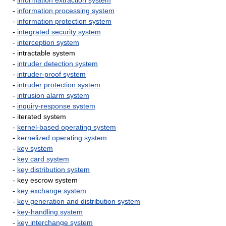
-
information extraction system
-
information processing system
-
information protection system
-
integrated security system
-
interception system
- intractable system
-
intruder detection system
-
intruder-proof system
-
intruder protection system
-
intrusion alarm system
-
inquiry-response system
- iterated system
-
kernel-based operating system
-
kernelized operating system
-
key system
-
key card system
-
key distribution system
- key escrow system
-
key exchange system
-
key generation and distribution system
-
key-handling system
-
key interchange system