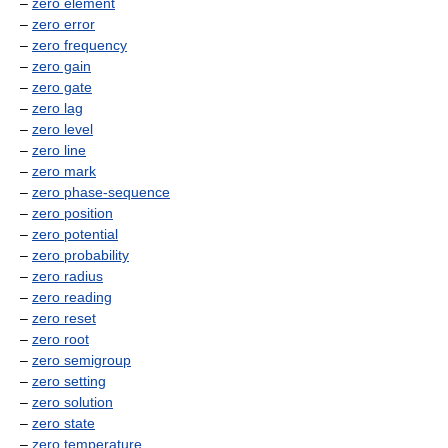
–
zero element
–
zero error
–
zero frequency
–
zero gain
–
zero gate
–
zero lag
–
zero level
–
zero line
–
zero mark
–
zero phase-sequence
–
zero position
–
zero potential
–
zero probability
–
zero radius
–
zero reading
–
zero reset
–
zero root
–
zero semigroup
–
zero setting
–
zero solution
–
zero state
–
zero temperature