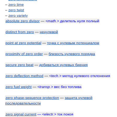
–
zero time
–
zero twist
–
zero variety
absolute zero divisor
—
<math.>
делитель нуля полный
distinct from zero
—
ненулевой
point at zero potential
—
точка с нулевым потенциалом
proximity of zero order
—
близость нулевого порядка
secure zero beat
—
добиваться нулевых биения
zero deflection method
—
<tech.>
метод нулевого отклонения
zero fuel weight
—
<transp.>
вес без топлива
zero phase-sequence protection
—
защита нулевой
последовательности
zero signal current
—
<electr.>
ток покоя