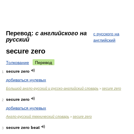
Перевод:
с английского на
с русского на
русский
английский
secure zero
Толкование
Перевод
secure zero
1
добиваться нулевых
Большой англо-русский и русско-английский словарь
secure zero
>
secure zero
2
добиваться нулевых
Англо-русский технический словарь
secure zero
>
secure zero beat
3