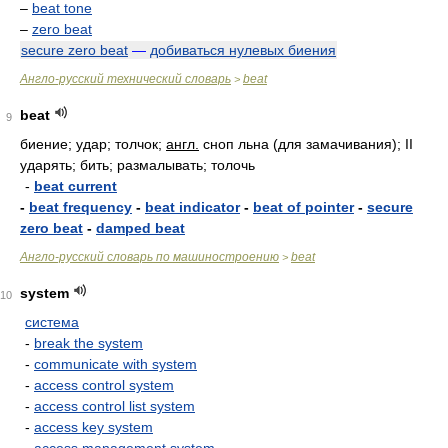
–
beat tone
–
zero beat
secure zero beat
—
добиваться нулевых биения
Англо-русский технический словарь
beat
>
beat
9
биение; удар; толчок;
англ.
сноп льна (для замачивания); II
ударять; бить; размалывать; толочь
-
beat current
-
beat frequency
-
beat indicator
-
beat of pointer
-
secure
zero beat
-
damped beat
Англо-русский словарь по машиностроению
beat
>
system
10
система
-
break the system
-
communicate with system
-
access control system
-
access control list system
-
access key system