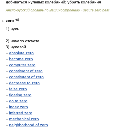
добиваться нулевых колебаний; убрать колебания
Англо-русский словарь по машиностроению
secure zero beat
>
zero
4
1) нуль
2) начало отсчета
3) нулевой
–
absolute zero
–
become zero
–
computer zero
–
constituent of zero
–
constitutent of zero
–
decrease to zero
–
false zero
–
floating zero
–
go to zero
–
index zero
–
inferred zero
–
mechanical zero
–
neighborhood of zero