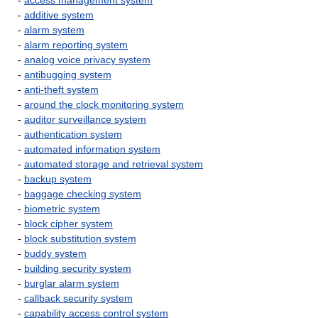
-
access management system
-
additive system
-
alarm system
-
alarm reporting system
-
analog voice privacy system
-
antibugging system
-
anti-theft system
-
around the clock monitoring system
-
auditor surveillance system
-
authentication system
-
automated information system
-
automated storage and retrieval system
-
backup system
-
baggage checking system
-
biometric system
-
block cipher system
-
block substitution system
-
buddy system
-
building security system
-
burglar alarm system
-
callback security system
-
capability access control system