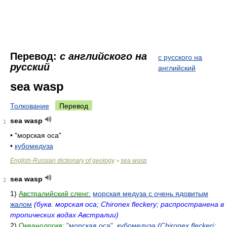
Перевод:
с английского на
с русского на
русский
английский
sea wasp
Толкование
Перевод
sea wasp
1
•
"морская оса"
•
кубомедуза
English-Russian dictionary of geology
sea wasp
>
sea wasp
2
1)
Австралийский сленг:
морская медуза с очень ядовитым
жалом
(букв. морская оса; Chironex fleckery; распространена в
тропических водах Австралии)
2)
Океанология:
"морская оса"
,
кубомедуза
(
Chironex fleckeri
;