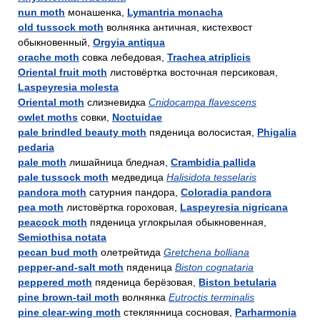
nun moth
монашенка,
Lymantria monacha
old tussock moth
волнянка античная, кистехвост
обыкновенный,
Orgyia antiqua
orache moth
совка лебедовая,
Trachea atriplicis
Oriental fruit moth
листовёртка восточная персиковая,
Laspeyresia molesta
Oriental moth
слизневидка
Cnidocampa flavescens
owlet moths
совки,
Noctuidae
pale brindled beauty moth
пяденица волосистая,
Phigalia
pedaria
pale moth
лишайница бледная,
Crambidia pallida
pale tussock moth
медведица
Halisidota tesselaris
pandora moth
сатурния пандора,
Coloradia pandora
pea moth
листовёртка гороховая,
Laspeyresia nigricana
peacock moth
пяденица углокрылая обыкновенная,
Semiothisa notata
pecan bud moth
олетрейтида
Gretchena bolliana
pepper-and-salt moth
пяденица
Biston cognataria
peppered moth
пяденица берёзовая,
Biston betularia
pine brown-tail moth
волнянка
Eutroctis terminalis
pine clear-wing moth
стеклянница сосновая,
Parharmonia