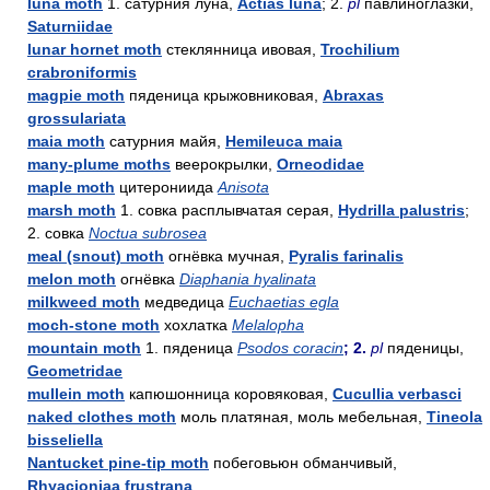
luna moth
1. сатурния луна,
Actias luna
; 2.
pl
павлиноглазки,
Saturniidae
lunar hornet moth
стеклянница ивовая,
Trochilium
crabroniformis
magpie moth
пяденица крыжовниковая,
Abraxas
grossulariata
maia moth
сатурния майя,
Hemileuca maia
many-plume moths
веерокрылки,
Orneodidae
maple moth
цитерониида
Anisota
marsh moth
1. совка расплывчатая серая,
Hydrilla palustris
;
2. совка
Noctua subrosea
meal (snout) moth
огнёвка мучная,
Pyralis farinalis
melon moth
огнёвка
Diaphania hyalinata
milkweed moth
медведица
Euchaetias egla
moch-stone moth
хохлатка
Melalopha
mountain moth
1. пяденица
Psodos coracin
; 2.
pl
пяденицы,
Geometridae
mullein moth
капюшонница коровяковая,
Cucullia verbasci
naked clothes moth
моль платяная, моль мебельная,
Tineola
bisseliella
Nantucket pine-tip moth
побеговьюн обманчивый,
Rhyacioniaa frustrana