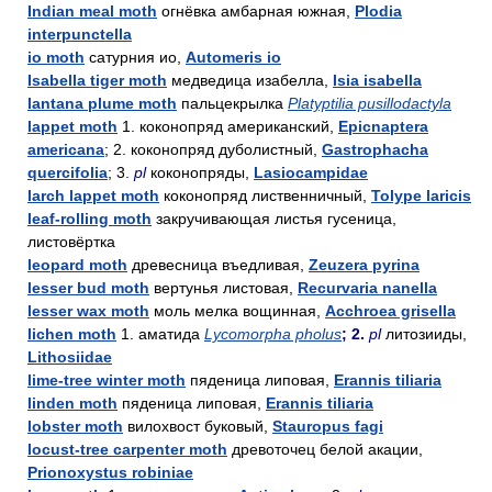
Indian meal moth
огнёвка амбарная южная,
Plodia
interpunctella
io moth
сатурния ио,
Automeris io
Isabella tiger moth
медведица изабелла,
Isia isabella
lantana plume moth
пальцекрылка
Platyptilia pusillodactyla
lappet moth
1. коконопряд американский,
Epicnaptera
americana
; 2. коконопряд дуболистный,
Gastrophacha
quercifolia
; 3.
pl
коконопряды,
Lasiocampidae
larch lappet moth
коконопряд лиственничный,
Tolype laricis
leaf-rolling moth
закручивающая листья гусеница,
листовёртка
leopard moth
древесница въедливая,
Zeuzera pyrina
lesser bud moth
вертунья листовая,
Recurvaria nanella
lesser wax moth
моль мелка вощинная,
Acchroea grisella
lichen moth
1. аматида
Lycomorpha pholus
; 2.
pl
литозииды,
Lithosiidae
lime-tree winter moth
пяденица липовая,
Erannis tiliaria
linden moth
пяденица липовая,
Erannis tiliaria
lobster moth
вилохвост буковый,
Stauropus fagi
locust-tree carpenter moth
древоточец белой акации,
Prionoxystus robiniae