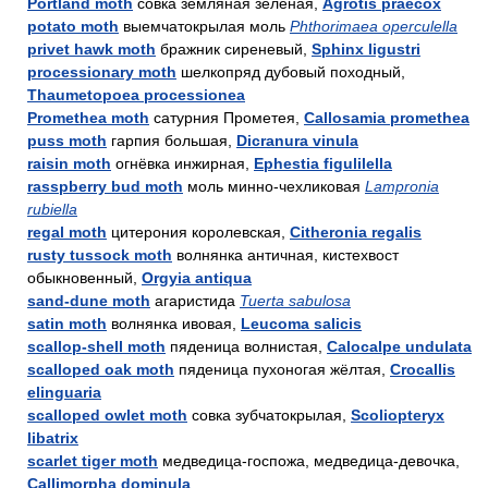
Portland moth
совка земляная зелёная,
Agrotis praecox
potato moth
выемчатокрылая моль
Phthorimaea operculella
privet hawk moth
бражник сиреневый,
Sphinx ligustri
processionary moth
шелкопряд дубовый походный,
Thaumetopoea processionea
Promethea moth
сатурния Прометея,
Callosamia promethea
puss moth
гарпия большая,
Dicranura vinula
raisin moth
огнёвка инжирная,
Ephestia figulilella
rasspberry bud moth
моль минно-чехликовая
Lampronia
rubiella
regal moth
цитерония королевская,
Citheronia regalis
rusty tussock moth
волнянка античная, кистехвост
обыкновенный,
Orgyia antiqua
sand-dune moth
агаристида
Tuerta sabulosa
satin moth
волнянка ивовая,
Leucoma salicis
scallop-shell moth
пяденица волнистая,
Calocalpe undulata
scalloped oak moth
пяденица пухоногая жёлтая,
Crocallis
elinguaria
scalloped owlet moth
совка зубчатокрылая,
Scoliopteryx
libatrix
scarlet tiger moth
медведица-госпожа, медведица-девочка,
Callimorpha dominula