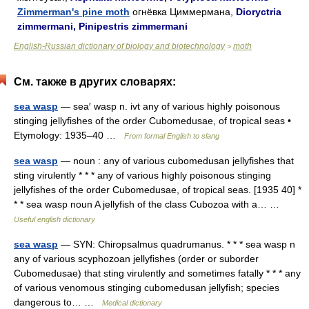
Zimmerman's pine moth
огнёвка Циммермана,
Dioryctria
zimmermani, Pinipestris zimmermani
English-Russian dictionary of biology and biotechnology
moth
>
См. также в других словарях:
sea wasp
— sea′ wasp n. ivt any of various highly poisonous
stinging jellyfishes of the order Cubomedusae, of tropical seas •
Etymology: 1935–40 …
From formal English to slang
sea wasp
— noun : any of various cubomedusan jellyfishes that
sting virulently * * * any of various highly poisonous stinging
jellyfishes of the order Cubomedusae, of tropical seas. [1935 40] *
* * sea wasp noun A jellyfish of the class Cubozoa with a… …
Useful english dictionary
sea wasp
— SYN: Chiropsalmus quadrumanus. * * * sea wasp n
any of various scyphozoan jellyfishes (order or suborder
Cubomedusae) that sting virulently and sometimes fatally * * * any
of various venomous stinging cubomedusan jellyfish; species
dangerous to… …
Medical dictionary