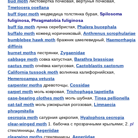
bud moth
листовёртка почковая, вертунья почковая,
Tmetocera ocellana
buff tiger moth
медведица толстянка бурая,
Spilosoma
fuliginosa, Phragmatobia fuliginosa
buff tip moth
лунка серебристая,
Phalera bucephala
buffalo moth
кожеед норичниковый,
Anthrenus scrophulariae
bumblebee hawk moth
бражник шмелевидный,
Haemorrhagia
diffinis
burnet moths
пестрянки,
Zygaenidae
cabbage moth
совка капустная,
Barathra brassicae
cactus moth
огнёвка кактусовая,
Cactoblastis cactorum
California tussock moth
волнянка калифорнийская,
Hemerocampa vetusta
carpenter moths
древоточцы,
Cossidae
carpet moth
моль ковровая,
Trichophaga tapetiella
case-bearing clothes moth
моль шубная,
Tinea pellionella
cat-tail moth
моль узкокрылая рогозовая,
Limnaecia
phragmitella
cecropia moth
сатурния цекропия,
Hyalophora cecropia
clear-winged moth
1. бабочка с прозрачными крыльями; 2.
pl
стеклянницы,
Aegeriidae
clearwing moths
стеклянницы,
Aegeriidae