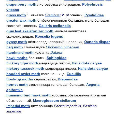
grape-berry moth
листовёртка виноградная,
Polychrosis
viteana
grass moth
1. огнёвка
Crambus
; 2.
pl
огнёвки,
Pyralididae
greater wax moth
огнёвка пчелиная большая, моль большая
восковая, клочень,
Galleria mellonella
gum leaf skeletonizer moth
моль эвкалиптовая
скелетирующая,
Roeselia lugens
gypsy moth
шёлкопряд непарный, непарник,
Ocneria dispar
hag moth
слизневидка
Phobetron pithecium
handmaid moth
хохлатка
Datana
hawk moths
бражники,
Sphingidae
hickory tiger moth
медведица гикори,
Halisidota caryae
hickory tussock moth
медведица гикори,
Halisidota caryae
hooded owlet moth
капюшонница,
Cucullia
hook-tip moths
серпокрылки,
Drepanidae
hornet moth
стеклянница тополевая большая,
Aegeria
apiformis
humming bird hawk moth
хоботник обыкновенный, языкан
обыкновенный,
Macroglossum stellarum
imperial moth
цитерониида
Eacles imperialis, Basilona
imperialis