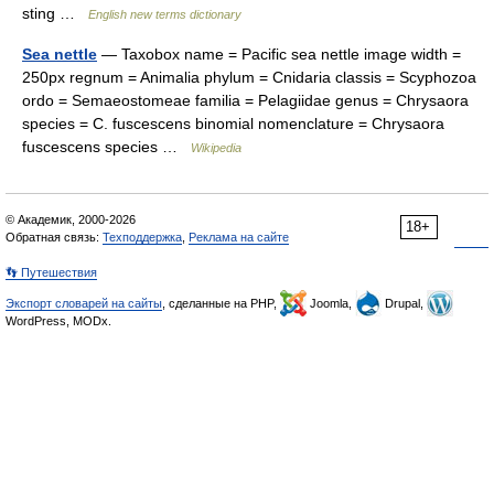
sting …
English new terms dictionary
Sea nettle
— Taxobox name = Pacific sea nettle image width =
250px regnum = Animalia phylum = Cnidaria classis = Scyphozoa
ordo = Semaeostomeae familia = Pelagiidae genus = Chrysaora
species = C. fuscescens binomial nomenclature = Chrysaora
fuscescens species …
Wikipedia
© Академик, 2000-2026
18+
Обратная связь:
Техподдержка
,
Реклама на сайте
👣 Путешествия
Экспорт словарей на сайты
, сделанные на PHP,
Joomla,
Drupal,
WordPress, MODx.