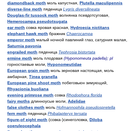
diamondback moth
моль капустная,
Plutella maculipennis
diverse-line moth
пяденица
Lygris diversilineata
Douglas-fir tussock moth
волнянка псевдотсуговая,
Hemerocampa pseudotsugata
ear moth
совка яровая красная,
Hydroecia nictitans
elephant hawk moth
бражник
Chaerocampa
emperor moth
малый ночной павлиний глаз, сатурния малая,
Saturnia pavonia
engrailed moth
пяденица
Tephrosia bistortata
ermine moth
моль плодовая
(Hyponomeuta padella); pl
горностаевые моли,
Hyponomeutidae
European grain moth
моль зерновая настоящая, моль
амбарная,
Tinea granella
European pine shoot moth
побеговьюн зимующий,
Rhyacionia buoliana
evening primrose moth
совка
Rhodophora florida
fairy moths
длинноусые моли,
Adelidae
false clothes moth
моль
Hofmannophila pseudospretella
fern moth
пяденица
Phibalapteryx tersata
figure-of eight moth
(совка-)синеголовка,
Diloba
coeruleocephala