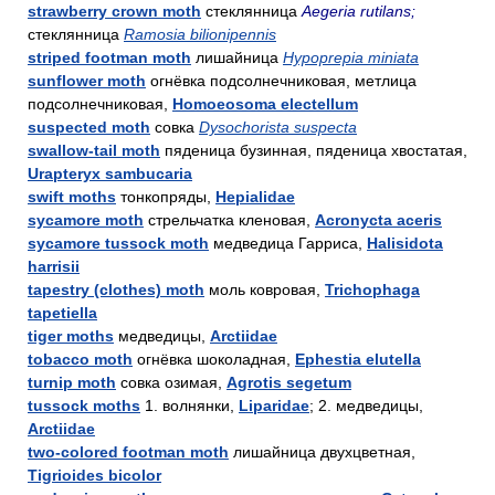
strawberry crown moth
стеклянница
Aegeria rutilans;
стеклянница
Ramosia bilionipennis
striped footman moth
лишайница
Hypoprepia miniata
sunflower moth
огнёвка подсолнечниковая, метлица
подсолнечниковая,
Homoeosoma electellum
suspected moth
совка
Dysochorista suspecta
swallow-tail moth
пяденица бузинная, пяденица хвостатая,
Urapteryx sambucaria
swift moths
тонкопряды,
Hepialidae
sycamore moth
стрельчатка кленовая,
Acronycta aceris
sycamore tussock moth
медведица Гарриса,
Halisidota
harrisii
tapestry (clothes) moth
моль ковровая,
Trichophaga
tapetiella
tiger moths
медведицы,
Arctiidae
tobacco moth
огнёвка шоколадная,
Ephestia elutella
turnip moth
совка озимая,
Agrotis segetum
tussock moths
1. волнянки,
Liparidae
; 2. медведицы,
Arctiidae
two-colored footman moth
лишайница двухцветная,
Tigrioides bicolor