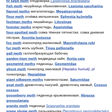
fir seed moth
плодожорка
Laspeyresia bracteatana
fish moth
чешуйница обыкновенная,
Lepisma saccharina
flannel moths
мегалопигиды,
Megalopygidae
flour moth
огнёвка мельничная,
Ephestia kьhniella
footman moths
лишайницы,
Litosiinae
forester moths
агаристиды,
Agaristidae
four-spotted moth
совка тёмная пятнистая, совка дневная
пёстрая,
Acontia luctuosa
fox moth
коконопряд малиновый,
Macrothylacia rubi
fur moth
моль шубная,
Tinea pellionella
gall moth
галлообразующая бабочка
garden-tiger moth
медведица кайя,
Arctia caia
geometrid moths
пяденицы,
Geometridae
ghost moth
тонкопряд хмелевой
(Hepialus humuli); pl
тонкопряды,
Hepialidae
giant silkworm moths
павлиноглазки,
Saturniidae
goat moth
древоточец пахучий, древоточец ивовый,
Cossus
cossus
gooseberry moth
пяденица крыжовниковая,
Abraxas
grossulariata
granite moth
пяденица
Sciagraphia granitata
grape plume moth
пальцекрылка
Pterophorus periscelidactylus