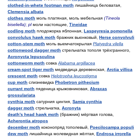
clothed-in-whete footman moth
лишайница беловатая,
Clemensia albata
clothes moth
моль платяная, моль мебельная
(Tineola
biseliella); pl
моли настоящие,
Tineidae
codling moth
плодожорка яблонная,
Laspeyresia pomonella
convolulus hawk moth
бражник вьюнковый,
Herse convolvuli
cotton-stem moth
моль выемчатокрылая
Platyedra vilella
cottonwood dagger moth
стрельчатка тополя трёхгранного,
Acronycta lepusculina
cottonworm moth
совка
Alabama argillacea
cream-spot tiger moth
медведица деревенская,
Arctia villica
crescent moth
совка
Helotropha leucostigma
cup moth
слизневидка
Phobetron pithecium
currant moth
пяденица крыжовниковая,
Abraxas
grossulariata
cynthia moth
сатурния цинтия,
Samia cynthia
dagger moth
стрельчатка,
Acronyta
death's head hawk moth
(бражник) мёртвая голова,
Acherontia atropos
december moth
коконопряд тополевый,
Poecilocampa populi
dew moth
лишайница молевидная жёлтая,
Endrosa irrorella