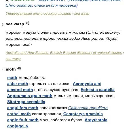
Chiro psalmus
;
опасная для человека
)
Универсальный англо-русский словарь
sea wasp
>
sea wasp
3
морская медуза с очень ядовитым жалом
(Chironex fleckery;
распространена в тропических водах Австралии)
<
букв.
морская оса>
Australia and New Zealand. English-Russian dictionary of regional studies
>
sea wasp
moth
4
moth
моль; бабочка
alder moth
стрельчатка ольховая,
Acronycta alni
almond moth
огнёвка сухофруктовая,
Ephestia cautella
Angoumois grain moth
моль ячменная, моль зерновая,
Sitotroga cerealella
angulifera moth
павлиноглазка
Callosamia angulifera
anthel moth
совка травяная,
Cerapterys graminis
apple fruit moth
моль побеговая бурая,
Argyresthia
conjugella