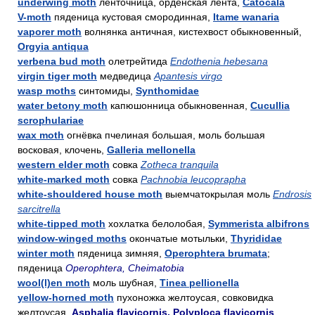
underwing moth
ленточница, орденская лента,
Catocala
V-moth
пяденица кустовая смородинная,
Itame wanaria
vaporer moth
волнянка античная, кистехвост обыкновенный,
Orgyia antiqua
verbena bud moth
олетрейтида
Endothenia hebesana
virgin tiger moth
медведица
Apantesis virgo
wasp moths
синтомиды,
Synthomidae
water betony moth
капюшонница обыкновенная,
Cucullia
scrophulariae
wax moth
огнёвка пчелиная большая, моль большая
восковая, клочень,
Galleria mellonella
western elder moth
совка
Zotheca tranquila
white-marked moth
совка
Pachnobia leucoprapha
white-shouldered house moth
выемчатокрылая моль
Endrosis
sarcitrella
white-tipped moth
хохлатка белолобая,
Symmerista albifrons
window-winged moths
окончатые мотыльки,
Thyrididae
winter moth
пяденица зимняя,
Operophtera brumata
;
пяденица
Operophtera, Cheimatobia
wool(l)en moth
моль шубная,
Tinea pellionella
yellow-horned moth
пухоножка желтоусая, совковидка
желтоусая,
Asphalia flavicornis, Polyploca flavicornis