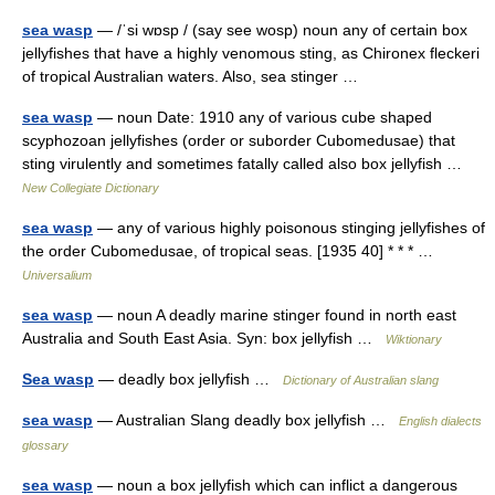
sea wasp
— /ˈsi wɒsp / (say see wosp) noun any of certain box
jellyfishes that have a highly venomous sting, as Chironex fleckeri
of tropical Australian waters. Also, sea stinger …
sea wasp
— noun Date: 1910 any of various cube shaped
scyphozoan jellyfishes (order or suborder Cubomedusae) that
sting virulently and sometimes fatally called also box jellyfish …
New Collegiate Dictionary
sea wasp
— any of various highly poisonous stinging jellyfishes of
the order Cubomedusae, of tropical seas. [1935 40] * * * …
Universalium
sea wasp
— noun A deadly marine stinger found in north east
Australia and South East Asia. Syn: box jellyfish …
Wiktionary
Sea wasp
— deadly box jellyfish …
Dictionary of Australian slang
sea wasp
— Australian Slang deadly box jellyfish …
English dialects
glossary
sea wasp
— noun a box jellyfish which can inflict a dangerous