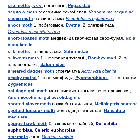
sea moths
(ихт)
пегасовые,
Pegasidae
sequoia moth
веспамима секвойевая,
Vespamima sequoiae
sheep moth
павлиноглазка
Pseudohazis eglanterina
shoot moth
1. побеговьюн,
Evetria
; 2. олетрейтида
Gwendolina concitatricana
short-cloaked moth
медведица карликовая серо-бурая,
Nola
cucullatella
silk moths
павлиноглазки,
Saturniidae
silkworm moth
1. шелкопряд тутовый,
Bombyx mori
; 2.
pl
павлиноглазки,
Saturniidae
smeared dagger moth
стрельчатка
Acronycta oblinita
smoky moths
1. пироморфиды,
Pyromorphidae
; 2. пестрянки,
Zygaenidae
solidago gall moth
моль выемчатокрылая золотарниковая,
Anorimoschema gallaesolidaginis
spotted clover moth
совка беложильная,
Melicleptria scutosa
spotted tussock moth
медведица пятнистая,
Halisidota
maculata
spurge hawk moth
бражник молочайный,
Deilephila
euphorbiae, Celerio euphorbiae
star moth
совка
Derrima stellata