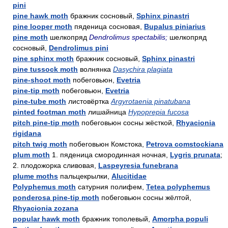
pini
pine hawk moth
бражник сосновый,
Sphinx pinastri
pine looper moth
пяденица сосновая,
Bupalus piniarius
pine moth
шелкопряд
Dendrolimus spectabilis;
шелкопряд
сосновый,
Dendrolimus pini
pine sphinx moth
бражник сосновый,
Sphinx pinastri
pine tussock moth
волнянка
Dasychira plagiata
pine-shoot moth
побеговьюн,
Evetria
pine-tip moth
побеговьюн,
Evetria
pine-tube moth
листовёртка
Argyrotaenia pinatubana
pinted footman moth
лишайница
Hypoprepia fucosa
pitch pine-tip moth
побеговьюн сосны жёсткой,
Rhyacionia
rigidana
pitch twig moth
побеговьюн Комстока,
Petrova comstockiana
plum moth
1. пяденица смородинная ночная,
Lygris prunata
;
2. плодожорка сливовая,
Laspeyresia funebrana
plume moths
пальцекрылки,
Alucitidae
Polyphemus moth
сатурния полифем,
Tetea polyphemus
ponderosa pine-tip moth
побеговьюн сосны жёлтой,
Rhyacionia zozana
popular hawk moth
бражник тополевый,
Amorpha populi