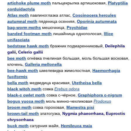
artichoke plume moth
пальцекрылка артишоковая,
Platyptilia
corduidactyla
Atlas moth
павлиноглазка атлас,
Coscinocera hercules
autumnal moth
пяденица осенняя,
Oporinia autumnata
bag-worm moths
мешочница,
Psychidae
banded footman moth
лишайница однополосая,
Illice
unifasciata
bedstraw hawk moth
бражник подмаренниковый,
Deilephila
galii, Celerio gallii
bee moth
огнёвка пчелиная большая, моль большая восковая,
клочень,
Galleria mellonella
bee-hawk moth
шмелевидка жимолостная,
Haemorrhagia
fuciformis
bella moth
медведица красивая,
Utetheisa bella
black witch moth
совка
Erebus odora
black-c owlet moth
совка с-чёрное,
Graphiphora c-nigrum
bogus yucca moth
моль минно-чехликовая
Prodoxus
broom moth
совка гороховая,
Mamestra pisi
brown-tail moth
златогузка,
Nygmia phaeorrhaea, Euproctis
chrysorrhaea
buck moth
сатурния майя,
Hemileuca maia