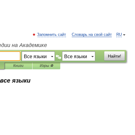
Запомнить сайт
Словарь на свой сайт
RU
едии на Академике
Найти!
Книги
Игры ⚽
 все языки