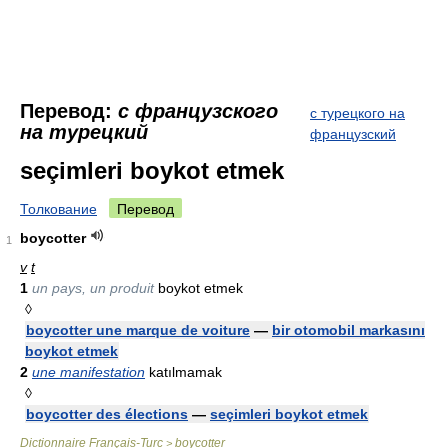
Перевод:
с французского
с турецкого на
на турецкий
французский
seçimleri boykot etmek
Толкование
Перевод
boycotter
1
v
t
1
un pays, un produit
boykot etmek
◊
boycotter une marque de voiture
—
bir otomobil markasını
boykot etmek
2
une manifestation
katılmamak
◊
boycotter des élections
—
seçimleri boykot etmek
Dictionnaire Français-Turc
boycotter
>