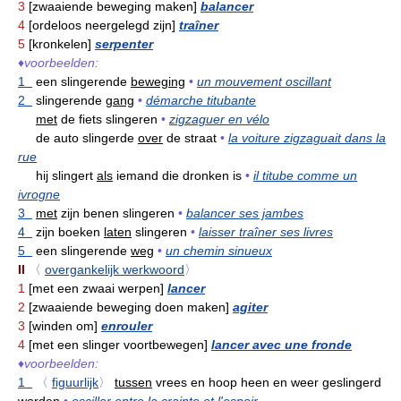
3
[zwaaiende beweging maken]
balancer
4
[ordeloos neergelegd zijn]
traîner
5
[kronkelen]
serpenter
♦
voorbeelden:
1
een slingerende
beweging
•
un mouvement oscillant
2
slingerende
gang
•
démarche titubante
met
de fiets slingeren
•
zigzaguer en vélo
de auto slingerde
over
de straat
•
la voiture zigzaguait dans la
rue
hij slingert
als
iemand die dronken is
•
il titube comme un
ivrogne
3
met
zijn benen slingeren
•
balancer ses jambes
4
zijn boeken
laten
slingeren
•
laisser traîner ses livres
5
een slingerende
weg
•
un chemin sinueux
II
〈
overgankelijk werkwoord
〉
1
[met een zwaai werpen]
lancer
2
[zwaaiende beweging doen maken]
agiter
3
[winden om]
enrouler
4
[met een slinger voortbewegen]
lancer avec une fronde
♦
voorbeelden:
1
〈
figuurlijk
〉
tussen
vrees en hoop heen en weer geslingerd