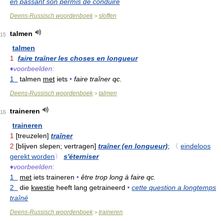
en passant son permis de conduire
Deens-Russisch woordenboek
sloffen
>
talmen
15
talmen
1
faire traîner les choses en longueur
♦
voorbeelden:
1
talmen
met
iets
•
faire traîner qc.
Deens-Russisch woordenboek
talmen
>
traineren
16
traineren
1
[treuzelen]
traîner
2
[blijven slepen; vertragen]
traîner (en longueur)
;
〈
eindeloos
gerekt worden
〉
s'éterniser
♦
voorbeelden:
1
met
iets traineren
•
être trop long à faire qc.
2
die
kwestie
heeft lang getraineerd
•
cette question a longtemps
traîné
Deens-Russisch woordenboek
traineren
>