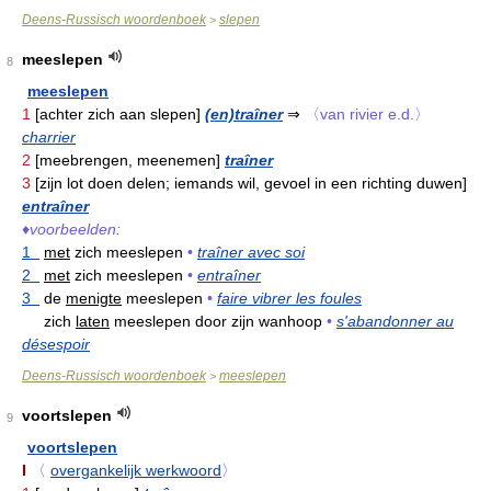
Deens-Russisch woordenboek
slepen
>
meeslepen
8
meeslepen
1
[achter zich aan slepen]
(en)traîner
⇒
〈van rivier e.d.〉
charrier
2
[meebrengen, meenemen]
traîner
3
[zijn lot doen delen; iemands wil, gevoel in een richting duwen]
entraîner
♦
voorbeelden:
1
met
zich meeslepen
•
traîner avec soi
2
met
zich meeslepen
•
entraîner
3
de
menigte
meeslepen
•
faire vibrer les foules
zich
laten
meeslepen door zijn wanhoop
•
s'abandonner au
désespoir
Deens-Russisch woordenboek
meeslepen
>
voortslepen
9
voortslepen
I
〈
overgankelijk werkwoord
〉