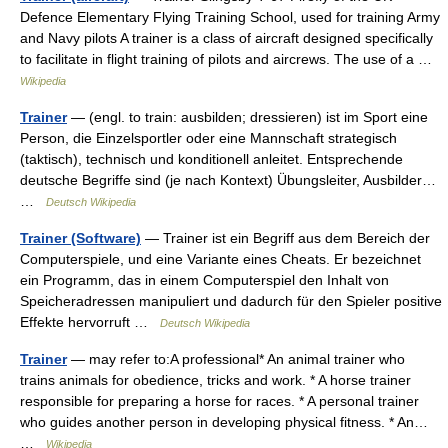
Defence Elementary Flying Training School, used for training Army
and Navy pilots A trainer is a class of aircraft designed specifically
to facilitate in flight training of pilots and aircrews. The use of a …
Wikipedia
Trainer
— (engl. to train: ausbilden; dressieren) ist im Sport eine
Person, die Einzelsportler oder eine Mannschaft strategisch
(taktisch), technisch und konditionell anleitet. Entsprechende
deutsche Begriffe sind (je nach Kontext) Übungsleiter, Ausbilder…
…
Deutsch Wikipedia
Trainer (Software)
— Trainer ist ein Begriff aus dem Bereich der
Computerspiele, und eine Variante eines Cheats. Er bezeichnet
ein Programm, das in einem Computerspiel den Inhalt von
Speicheradressen manipuliert und dadurch für den Spieler positive
Effekte hervorruft …
Deutsch Wikipedia
Trainer
— may refer to:A professional* An animal trainer who
trains animals for obedience, tricks and work. * A horse trainer
responsible for preparing a horse for races. * A personal trainer
who guides another person in developing physical fitness. * An…
…
Wikipedia