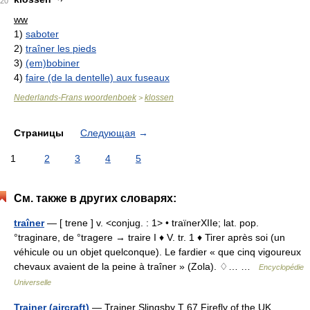
20
ww
1)
saboter
2)
traîner les pieds
3)
(em)bobiner
4)
faire (de la dentelle) aux fuseaux
Nederlands-Frans woordenboek
klossen
>
Страницы
Следующая
→
1
2
3
4
5
См. также в других словарях:
traîner
— [ trene ] v. <conjug. : 1> • traïnerXIIe; lat. pop.
°traginare, de °tragere → traire I ♦ V. tr. 1 ♦ Tirer après soi (un
véhicule ou un objet quelconque). Le fardier « que cinq vigoureux
chevaux avaient de la peine à traîner » (Zola). ♢… …
Encyclopédie
Universelle
Trainer (aircraft)
— Trainer Slingsby T 67 Firefly of the UK