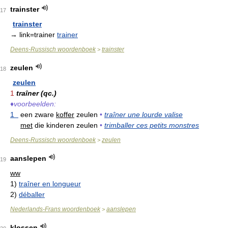
trainster
17
trainster
→ link=trainer
trainer
Deens-Russisch woordenboek
trainster
>
zeulen
18
zeulen
1
traîner (qc.)
♦
voorbeelden:
1
een zware
koffer
zeulen
•
traîner une lourde valise
met
die kinderen zeulen
•
trimballer ces petits monstres
Deens-Russisch woordenboek
zeulen
>
aanslepen
19
ww
1)
traîner en longueur
2)
déballer
Nederlands-Frans woordenboek
aanslepen
>
klossen