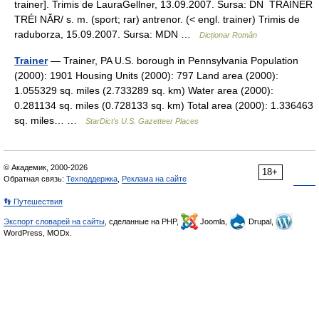
trainer]. Trimis de LauraGellner, 13.09.2007. Sursa: DN TRAINER
TRÉI NĂR/ s. m. (sport; rar) antrenor. (< engl. trainer) Trimis de
raduborza, 15.09.2007. Sursa: MDN …
Dicționar Român
Trainer
— Trainer, PA U.S. borough in Pennsylvania Population
(2000): 1901 Housing Units (2000): 797 Land area (2000):
1.055329 sq. miles (2.733289 sq. km) Water area (2000):
0.281134 sq. miles (0.728133 sq. km) Total area (2000): 1.336463
sq. miles… …
StarDict's U.S. Gazetteer Places
© Академик, 2000-2026
18+
Обратная связь:
Техподдержка
,
Реклама на сайте
👣 Путешествия
Экспорт словарей на сайты
, сделанные на PHP,
Joomla,
Drupal,
WordPress, MODx.