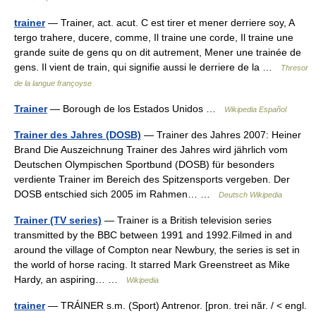
trainer
— Trainer, act. acut. C est tirer et mener derriere soy, A
tergo trahere, ducere, comme, Il traine une corde, Il traine une
grande suite de gens qu on dit autrement, Mener une trainée de
gens. Il vient de train, qui signifie aussi le derriere de la …
Thresor
de la langue françoyse
Trainer
— Borough de los Estados Unidos …
Wikipedia Español
Trainer des Jahres (DOSB)
— Trainer des Jahres 2007: Heiner
Brand Die Auszeichnung Trainer des Jahres wird jährlich vom
Deutschen Olympischen Sportbund (DOSB) für besonders
verdiente Trainer im Bereich des Spitzensports vergeben. Der
DOSB entschied sich 2005 im Rahmen… …
Deutsch Wikipedia
Trainer (TV series)
— Trainer is a British television series
transmitted by the BBC between 1991 and 1992.Filmed in and
around the village of Compton near Newbury, the series is set in
the world of horse racing. It starred Mark Greenstreet as Mike
Hardy, an aspiring… …
Wikipedia
trainer
— TRÁINER s.m. (Sport) Antrenor. [pron. trei năr. / < engl.