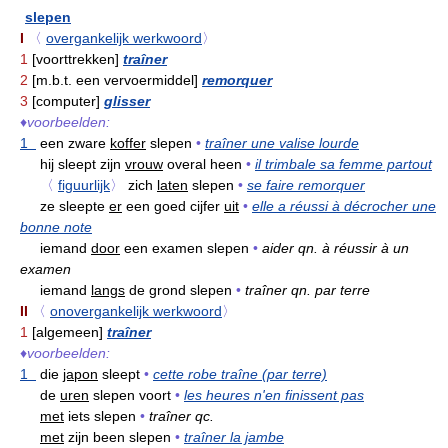
slepen
I
〈
overgankelijk werkwoord
〉
1
[voorttrekken]
traîner
2
[m.b.t. een vervoermiddel]
remorquer
3
[computer]
glisser
♦
voorbeelden:
1
een zware
koffer
slepen
•
traîner une valise lourde
hij sleept zijn
vrouw
overal heen
•
il trimbale sa femme partout
〈
figuurlijk
〉
zich
laten
slepen
•
se faire remorquer
ze sleepte
er
een goed cijfer
uit
•
elle a réussi à décrocher une
bonne note
iemand
door
een examen slepen
•
aider qn. à réussir à un
examen
iemand
langs
de grond slepen
•
traîner qn. par terre
II
〈
onovergankelijk werkwoord
〉
1
[algemeen]
traîner
♦
voorbeelden:
1
die
japon
sleept
•
cette robe traîne (par terre)
de
uren
slepen voort
•
les heures n'en finissent pas
met
iets slepen
•
traîner qc.
met
zijn been slepen
•
traîner la jambe