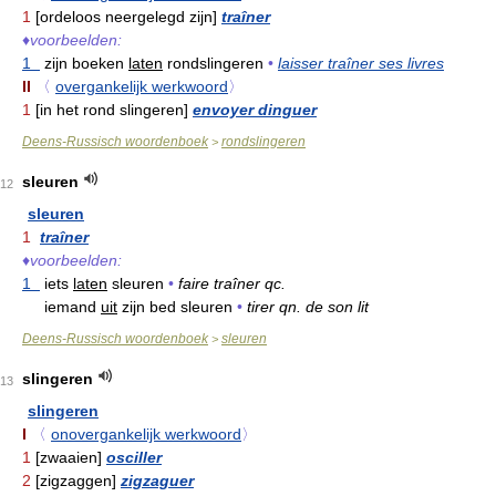
1
[ordeloos neergelegd zijn]
traîner
♦
voorbeelden:
1
zijn boeken
laten
rondslingeren
•
laisser traîner ses livres
II
〈
overgankelijk werkwoord
〉
1
[in het rond slingeren]
envoyer dinguer
Deens-Russisch woordenboek
rondslingeren
>
sleuren
12
sleuren
1
traîner
♦
voorbeelden:
1
iets
laten
sleuren
•
faire traîner qc.
iemand
uit
zijn bed sleuren
•
tirer qn. de son lit
Deens-Russisch woordenboek
sleuren
>
slingeren
13
slingeren
I
〈
onovergankelijk werkwoord
〉
1
[zwaaien]
osciller
2
[zigzaggen]
zigzaguer