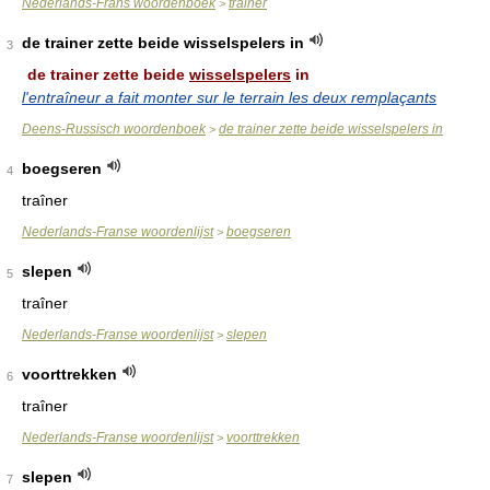
Nederlands-Frans woordenboek
trainer
>
de trainer zette beide wisselspelers in
3
de trainer zette beide
wisselspelers
in
l'entraîneur a fait monter sur le terrain les deux remplaçants
Deens-Russisch woordenboek
de trainer zette beide wisselspelers in
>
boegseren
4
traîner
Nederlands-Franse woordenlijst
boegseren
>
slepen
5
traîner
Nederlands-Franse woordenlijst
slepen
>
voorttrekken
6
traîner
Nederlands-Franse woordenlijst
voorttrekken
>
slepen
7