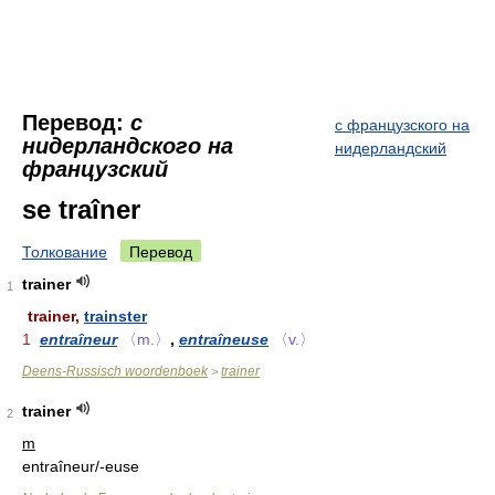
Перевод:
с
с французского на
нидерландского на
нидерландский
французский
se traîner
Толкование
Перевод
trainer
1
trainer,
trainster
1
entraîneur
〈m.〉
,
entraîneuse
〈v.〉
Deens-Russisch woordenboek
trainer
>
trainer
2
m
entraîneur/-euse