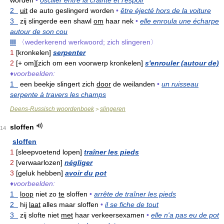
worden
•
osciller entre la crainte et l'espoir
2
uit
de auto geslingerd worden
•
être éjecté hors de la voiture
3
zij slingerde een shawl
om
haar nek
•
elle enroula une écharpe
autour de son cou
III
〈wederkerend werkwoord; zich slingeren〉
1
[kronkelen]
serpenter
2
[+ om][zich om een voorwerp kronkelen]
s'enrouler (autour de)
♦
voorbeelden:
1
een beekje slingert zich
door
de weilanden
•
un ruisseau
serpente à travers les champs
Deens-Russisch woordenboek
slingeren
>
sloffen
14
sloffen
1
[sleepvoetend lopen]
traîner les pieds
2
[verwaarlozen]
négliger
3
[geluk hebben]
avoir du pot
♦
voorbeelden:
1
loop
niet zo
te
sloffen
•
arrête de traîner les pieds
2
hij
laat
alles maar sloffen
•
il se fiche de tout
3
zij slofte niet
met
haar verkeersexamen
•
elle n'a pas eu de pot