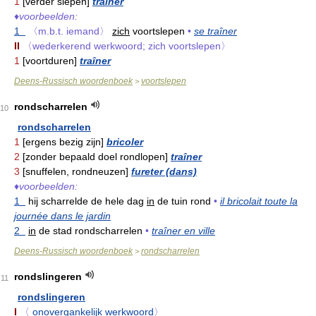
1
[verder slepen]
traîner
♦
voorbeelden:
1
〈m.b.t. iemand〉
zich
voortslepen
•
se traîner
II
〈wederkerend werkwoord; zich voortslepen〉
1
[voortduren]
traîner
Deens-Russisch woordenboek
voortslepen
>
rondscharrelen
10
rondscharrelen
1
[ergens bezig zijn]
bricoler
2
[zonder bepaald doel rondlopen]
traîner
3
[snuffelen, rondneuzen]
fureter (dans)
♦
voorbeelden:
1
hij scharrelde de hele dag
in
de tuin rond
•
il bricolait toute la
journée dans le jardin
2
in
de stad rondscharrelen
•
traîner en ville
Deens-Russisch woordenboek
rondscharrelen
>
rondslingeren
11
rondslingeren
I
〈
onovergankelijk werkwoord
〉