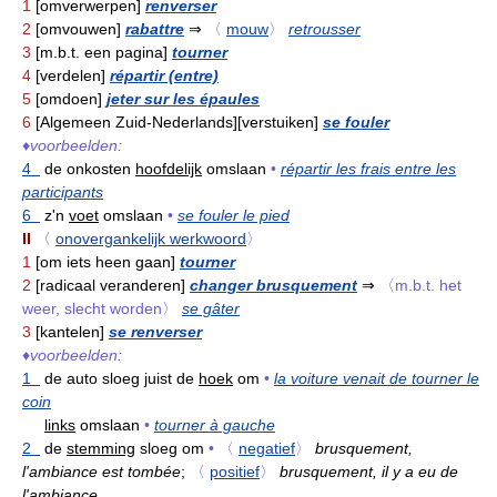
1
[omverwerpen]
renverser
2
[omvouwen]
rabattre
⇒
〈
mouw
〉
retrousser
3
[m.b.t. een pagina]
tourner
4
[verdelen]
répartir (entre)
5
[omdoen]
jeter sur les épaules
6
[Algemeen Zuid-Nederlands][verstuiken]
se fouler
♦
voorbeelden:
4
de onkosten
hoofdelijk
omslaan
•
répartir les frais entre les
participants
6
z'n
voet
omslaan
•
se fouler le pied
II
〈
onovergankelijk werkwoord
〉
1
[om iets heen gaan]
tourner
2
[radicaal veranderen]
changer brusquement
⇒
〈m.b.t. het
weer, slecht worden〉
se gâter
3
[kantelen]
se renverser
♦
voorbeelden:
1
de auto sloeg juist de
hoek
om
•
la voiture venait de tourner le
coin
links
omslaan
•
tourner à gauche
2
de
stemming
sloeg om
•
〈
negatief
〉
brusquement,
l'ambiance est tombée
;
〈
positief
〉
brusquement, il y a eu de
l'ambiance