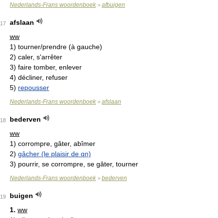
Nederlands-Frans woordenboek
afbuigen
>
afslaan
17
ww
1)
tourner/prendre (à gauche)
2)
caler, s'arrêter
3)
faire tomber, enlever
4)
décliner, refuser
5)
repousser
Nederlands-Frans woordenboek
afslaan
>
bederven
18
ww
1)
corrompre, gâter, abîmer
2)
gâcher (le plaisir de qn)
3)
pourrir, se corrompre, se gâter, tourner
Nederlands-Frans woordenboek
bederven
>
buigen
19
1.
ww