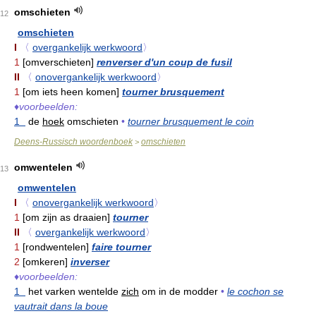
omschieten
12
omschieten
I
〈
overgankelijk werkwoord
〉
1
[omverschieten]
renverser d'un coup de fusil
II
〈
onovergankelijk werkwoord
〉
1
[om iets heen komen]
tourner brusquement
♦
voorbeelden:
1
de
hoek
omschieten
•
tourner brusquement le coin
Deens-Russisch woordenboek
omschieten
>
omwentelen
13
omwentelen
I
〈
onovergankelijk werkwoord
〉
1
[om zijn as draaien]
tourner
II
〈
overgankelijk werkwoord
〉
1
[rondwentelen]
faire tourner
2
[omkeren]
inverser
♦
voorbeelden:
1
het varken wentelde
zich
om in de modder
•
le cochon se
vautrait dans la boue