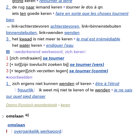
grond
keren
•
retourner la terre
2
de rug
naar
iemand keren
•
tourner le dos à qn.
iets
ten
goede keren
•
faire en sorte que les choses tournent
bien
→ link=achterstevoren
achterstevoren
, link=binnenstebuiten
binnenstebuiten
, link=wenden
wenden
3
het
kwaad
is niet meer te keren
•
le mal est irrémédiable
het
water
keren
•
endiguer l'eau
III
〈wederkerend werkwoord; zich keren〉
1
[zich omdraaien]
se tourner
2
[+ tot][zijn toevlucht zoeken bij]
se tourner (vers)
3
[+ tegen][zich verzetten tegen]
se tourner (contre)
♦
voorbeelden:
1
zich ergens niet kunnen
wenden
of keren
•
être à l'étroit
〈
figuurlijk
〉
ik weet mij niet te keren of te
wenden
•
je ne sais
sur quel pied danser
Deens-Russisch woordenboek
keren
>
omslaan
3
omslaan
I
〈
overgankelijk werkwoord
〉