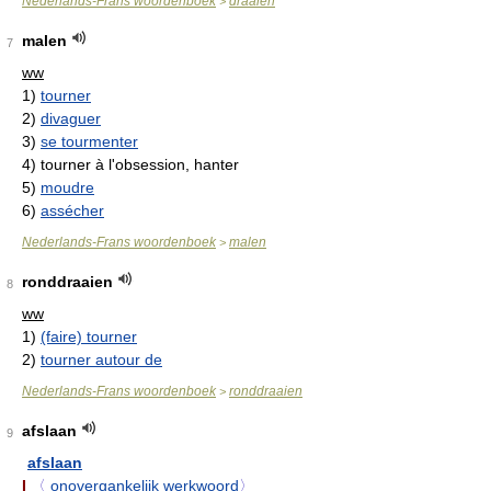
Nederlands-Frans woordenboek
draaien
>
malen
7
ww
1)
tourner
2)
divaguer
3)
se tourmenter
4)
tourner à l'obsession, hanter
5)
moudre
6)
assécher
Nederlands-Frans woordenboek
malen
>
ronddraaien
8
ww
1)
(faire) tourner
2)
tourner autour de
Nederlands-Frans woordenboek
ronddraaien
>
afslaan
9
afslaan
I
〈
onovergankelijk werkwoord
〉