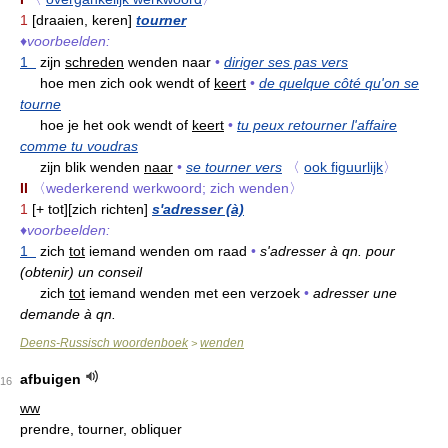
1
[draaien, keren]
tourner
♦
voorbeelden:
1
zijn
schreden
wenden naar
•
diriger ses pas vers
hoe men zich ook wendt of
keert
•
de quelque côté qu'on se
tourne
hoe je het ook wendt of
keert
•
tu peux retourner l'affaire
comme tu voudras
zijn blik wenden
naar
•
se tourner vers
〈
ook figuurlijk
〉
II
〈wederkerend werkwoord; zich wenden〉
1
[+ tot][zich richten]
s'adresser (à)
♦
voorbeelden:
1
zich
tot
iemand wenden om raad
•
s'adresser à qn. pour
(obtenir) un conseil
zich
tot
iemand wenden met een verzoek
•
adresser une
demande à qn.
Deens-Russisch woordenboek
wenden
>
afbuigen
16
ww
prendre, tourner, obliquer