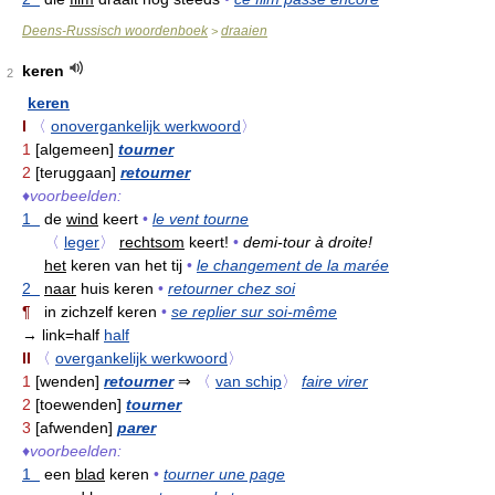
Deens-Russisch woordenboek
draaien
>
keren
2
keren
I
〈
onovergankelijk werkwoord
〉
1
[algemeen]
tourner
2
[teruggaan]
retourner
♦
voorbeelden:
1
de
wind
keert
•
le vent tourne
〈
leger
〉
rechtsom
keert!
•
demi-tour à droite!
het
keren van het tij
•
le changement de la marée
2
naar
huis keren
•
retourner chez soi
¶
in zichzelf keren
•
se replier sur soi-même
→ link=half
half
II
〈
overgankelijk werkwoord
〉
1
[wenden]
retourner
⇒
〈
van schip
〉
faire virer
2
[toewenden]
tourner
3
[afwenden]
parer
♦
voorbeelden:
1
een
blad
keren
•
tourner une page