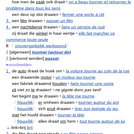
hoe men de
zaak
ook draait
•
on a beau tourner et retourner le
problème dans tous les sens
een deur op slot draaien
•
fermer une porte à clé
3
een
film
draaien
•
passer un film
4
een
nachtdienst
draaien
•
faire un service de nuit
zij draait die
winkel
in haar eentje
•
elle fait marcher ce
commerce toute seule
II
〈
onovergankelijk werkwoord
〉
1
[algemeen]
tourner (autour de)
2
[vertoond worden]
passer
♦
voorbeelden:
1
de
auto
draait de hoek om
•
la voiture tourne au coin de la rue
een draaiende
motor
•
un moteur qui tourne
een fabriek draaiend
houden
•
faire tourner une usine
zit
niet zo
te
draaien!
•
ne gigote donc pas tant!
het begint
me
te draaien
•
la tête me tourne
〈
figuurlijk
〉
er
omheen draaien
•
tourner autour du pot
〈
figuurlijk
〉
zich
eruit
draaien
•
tirer son épingle du jeu
met
het hoofd draaien
•
tourner la tête
〈
figuurlijk
〉
alles draait
om
hem
•
tout tourne autour de lui
→ link=brij
brij
2
die
film
draait nog steeds
•
ce film passe encore