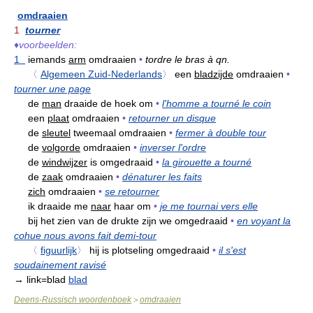
omdraaien
1
tourner
♦
voorbeelden:
1
iemands
arm
omdraaien
•
tordre le bras à qn.
〈
Algemeen Zuid-Nederlands
〉
een
bladzijde
omdraaien
•
tourner une page
de
man
draaide de hoek om
•
l'homme a tourné le coin
een
plaat
omdraaien
•
retourner un disque
de
sleutel
tweemaal omdraaien
•
fermer à double tour
de
volgorde
omdraaien
•
inverser l'ordre
de
windwijzer
is omgedraaid
•
la girouette a tourné
de
zaak
omdraaien
•
dénaturer les faits
zich
omdraaien
•
se retourner
ik draaide me
naar
haar om
•
je me tournai vers elle
bij het zien van de drukte zijn we omgedraaid
•
en voyant la
cohue nous avons fait demi-tour
〈
figuurlijk
〉
hij is plotseling omgedraaid
•
il s'est
soudainement ravisé
→ link=blad
blad
Deens-Russisch woordenboek
omdraaien
>