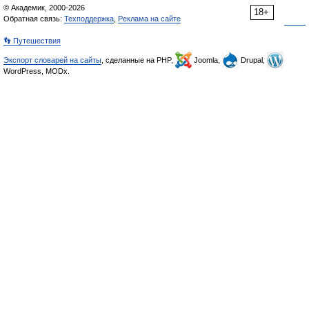
© Академик, 2000-2026
18+
Обратная связь:
Техподдержка
,
Реклама на сайте
👣 Путешествия
Экспорт словарей на сайты
, сделанные на PHP,
Joomla,
Drupal,
WordPress, MODx.