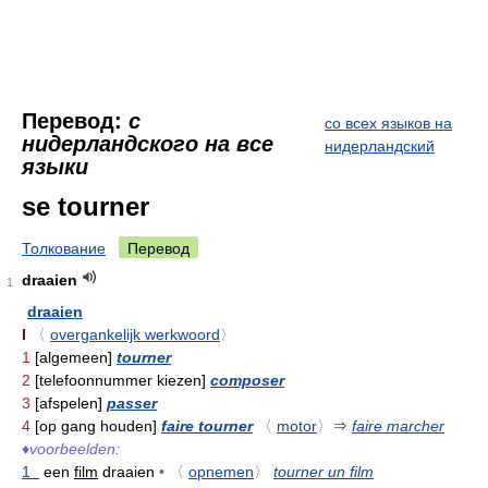
Перевод:
с
со всех языков на
нидерландского на все
нидерландский
языки
se tourner
Толкование
Перевод
draaien
1
draaien
I
〈
overgankelijk werkwoord
〉
1
[algemeen]
tourner
2
[telefoonnummer kiezen]
composer
3
[afspelen]
passer
4
[op gang houden]
faire tourner
〈
motor
〉
⇒
faire marcher
♦
voorbeelden:
1
een
film
draaien
•
〈
opnemen
〉
tourner un film