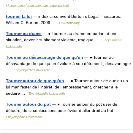
Михельсона (оригинальная орфография)
tourner la loi
— index circumvent Burton s Legal Thesaurus.
William C. Burton. 2006 …
Law dictionary
Tourner au drame
— ● Tourner au drame en parlant d une
situation, devenir subitement violente, tragique …
Encyclopédie
Universelle
Tourner au désavantage de quelqu'un
— ● Tourner au
désavantage de quelqu un évoluer à son détriment ; désavantager
…
Encyclopédie Universelle
Tourner autour de quelqu'un
— ● Tourner autour de quelqu un
lui manifester de l intérêt, de l empressement, chercher à le
séduire …
Encyclopédie Universelle
Tourner autour du pot
— ● Tourner autour du pot user de
détours, de circonlocutions pour éviter d aller droit au but …
Encyclopédie Universelle