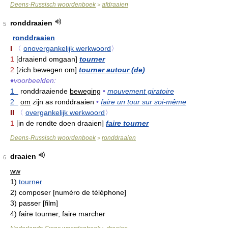
Deens-Russisch woordenboek
afdraaien
>
ronddraaien
5
ronddraaien
I
〈
onovergankelijk werkwoord
〉
1
[draaiend omgaan]
tourner
2
[zich bewegen om]
tourner autour (de)
♦
voorbeelden:
1
ronddraaiende
beweging
•
mouvement giratoire
2
om
zijn as ronddraaien
•
faire un tour sur soi-même
II
〈
overgankelijk werkwoord
〉
1
[in de rondte doen draaien]
faire tourner
Deens-Russisch woordenboek
ronddraaien
>
draaien
6
ww
1)
tourner
2)
composer [numéro de téléphone]
3)
passer [film]
4)
faire tourner, faire marcher