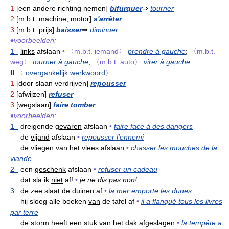
1
[een andere richting nemen]
bifurquer
⇒
tourner
2
[m.b.t. machine, motor]
s'arrêter
3
[m.b.t. prijs]
baisser
⇒
diminuer
♦
voorbeelden:
1
links
afslaan
•
〈m.b.t. iemand〉
prendre à gauche
;
〈m.b.t.
weg〉
tourner à gauche
;
〈m.b.t. auto〉
virer à gauche
II
〈
overgankelijk werkwoord
〉
1
[door slaan verdrijven]
repousser
2
[afwijzen]
refuser
3
[wegslaan]
faire tomber
♦
voorbeelden:
1
dreigende
gevaren
afslaan
•
faire face à des dangers
de
vijand
afslaan
•
repousser l'ennemi
de vliegen
van
het vlees afslaan
•
chasser les mouches de la
viande
2
een
geschenk
afslaan
•
refuser un cadeau
dat sla ik
niet
af!
•
je ne dis pas non!
3
de zee slaat de
duinen
af
•
la mer emporte les dunes
hij sloeg alle boeken
van
de tafel af
•
il a flanqué tous les livres
par terre
de storm heeft een stuk
van
het dak afgeslagen
•
la tempête a