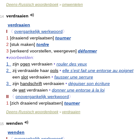
Deens-Russisch woordenboek
omwentelen
>
verdraaien
14
verdraaien
I
〈
overgankelijk werkwoord
〉
1
[draaiend verplaatsen]
tourner
2
[stuk maken]
tordre
3
[verkeerd voorstellen, weergeven]
déformer
♦
voorbeelden:
1
zijn
ogen
verdraaien
•
rouler des yeux
2
zij verdraaide haar
pols
•
elle s'est fait une entorse au poignet
een
slot
verdraaien
•
fausser une serrure
3
zijn
handschrift
verdraaien
•
déguiser son écriture
de
wet
verdraaien
•
donner une entorse à la loi
II
〈
onovergankelijk werkwoord
〉
1
[zich draaiend verplaatsen]
tourner
Deens-Russisch woordenboek
verdraaien
>
wenden
15
wenden
I
〈
overgankelijk werkwoord
〉