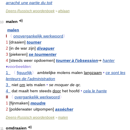
arraché une partie du toit
Deens-Russisch woordenboek
afslaan
>
malen
10
malen
I
〈
onovergankelijk werkwoord
〉
1
[draaien]
tourner
2
[in de war zijn]
divaguer
3
[piekeren]
se tourmenter
4
[steeds weer opdoemen]
tourner à l'obsession
⇒
hanter
♦
voorbeelden:
1
〈
figuurlijk
〉
ambtelijke molens malen
langzaam
•
ce sont les
lenteurs de l'administration
3
niet
om
iets malen
•
se moquer de qc.
4
dat maalt hem steeds
door
het hoofd
•
cela le hante
II
〈
overgankelijk werkwoord
〉
1
[fijnmaken]
moudre
2
[polderwater uitpompen]
assécher
Deens-Russisch woordenboek
malen
>
omdraaien
11