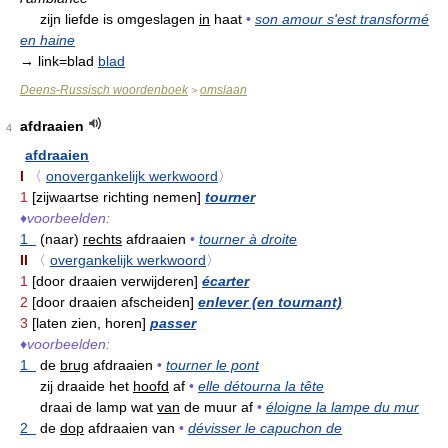
zijn liefde is omgeslagen
in
haat
•
son amour s'est transformé
en haine
→ link=blad
blad
Deens-Russisch woordenboek
omslaan
>
afdraaien
4
afdraaien
I
〈
onovergankelijk werkwoord
〉
1
[zijwaartse richting nemen]
tourner
♦
voorbeelden:
1
(naar)
rechts
afdraaien
•
tourner à droite
II
〈
overgankelijk werkwoord
〉
1
[door draaien verwijderen]
écarter
2
[door draaien afscheiden]
enlever (en tournant)
3
[laten zien, horen]
passer
♦
voorbeelden:
1
de
brug
afdraaien
•
tourner le pont
zij draaide het
hoofd
af
•
elle détourna la tête
draai de lamp wat
van
de muur af
•
éloigne la lampe du mur
2
de
dop
afdraaien van
•
dévisser le capuchon de