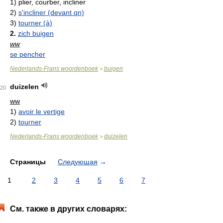
1)
plier, courber, incliner
2)
s'incliner (devant qn)
3)
tourner (à)
2.
zich buigen
ww
se pencher
Nederlands-Frans woordenboek
buigen
>
duizelen
20
ww
1)
avoir le vertige
2)
tourner
Nederlands-Frans woordenboek
duizelen
>
Страницы
Следующая
→
1
2
3
4
5
6
7
См. также в других словарях: