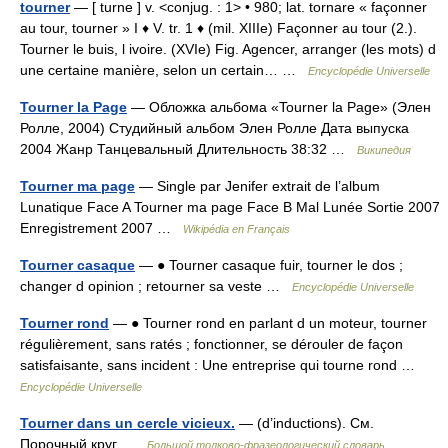
tourner
— [ turne ] v. <conjug. : 1> • 980; lat. tornare « façonner
au tour, tourner » I ♦ V. tr. 1 ♦ (mil. XIIIe) Façonner au tour (2.).
Tourner le buis, l ivoire. (XVIe) Fig. Agencer, arranger (les mots) d
une certaine manière, selon un certain… …
Encyclopédie Universelle
Tourner la Page
— Обложка альбома «Tourner la Page» (Элен
Ролле, 2004) Студийный альбом Элен Ролле Дата выпуска
2004 Жанр Танцевальный Длительность 38:32 …
Википедия
Tourner ma page
— Single par Jenifer extrait de l’album
Lunatique Face A Tourner ma page Face B Mal Lunée Sortie 2007
Enregistrement 2007 …
Wikipédia en Français
Tourner casaque
— ● Tourner casaque fuir, tourner le dos ;
changer d opinion ; retourner sa veste …
Encyclopédie Universelle
Tourner rond
— ● Tourner rond en parlant d un moteur, tourner
régulièrement, sans ratés ; fonctionner, se dérouler de façon
satisfaisante, sans incident : Une entreprise qui tourne rond …
Encyclopédie Universelle
Tourner dans un cercle vicieux.
— (d’inductions). См.
Порочный круг …
Большой толково-фразеологический словарь