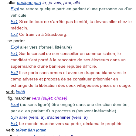
aller
quelque part
irr; je vais, j'irai, allé
Expl
se rendre quelque part: en parlant d'une personne ou d'un
véhicule
Ex1
Si cette toux ne s'arrête pas bientôt, tu devras aller chez le
médecin.
Ex2
Ce train va à Strasbourg.
se porter
Expl
aller vers (formel, littéraire)
Ex1
Sur le conseil de son conseiller en communication, le
candidat s'est porté à la rencontre de ses électeurs dans un
supermarché d'une banlieue réputée difficile.
Ex2
Il se porta sans armes et avec un drapeau blanc vers le
camp adverse et proposa de se constituer prisonnier en
échange de la libération des deux villageoises prises en otage.
verb
kohti
fig.
marcher
vers (sujet: chose)
Expl
(au sens figuré) être engagé dans une direction donnée,
par ex. en parlant d'un processus (souvent inéluctable)
Syn
aller (vers, à), s'acheminer (vers, à)
Ex1
Le monde marche vers sa perte, déclama le prophète.
verb
tekemään jotain