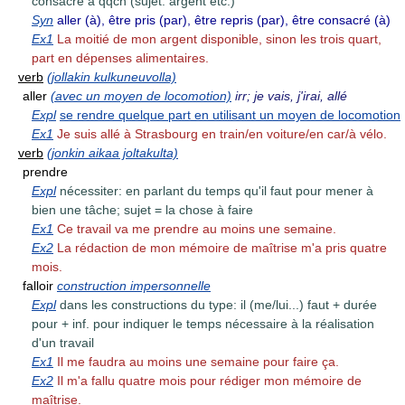
consacré à qqch (sujet: argent etc.)
Syn
aller (à), être pris (par), être repris (par), être consacré (à)
Ex1
La moitié de mon argent disponible, sinon les trois quart,
part en dépenses alimentaires.
verb
(jollakin kulkuneuvolla)
aller
(avec un moyen de locomotion)
irr; je vais, j'irai, allé
Expl
se rendre quelque part en utilisant un moyen de locomotion
Ex1
Je suis allé à Strasbourg en train/en voiture/en car/à vélo.
verb
(jonkin aikaa joltakulta)
prendre
Expl
nécessiter: en parlant du temps qu'il faut pour mener à
bien une tâche; sujet = la chose à faire
Ex1
Ce travail va me prendre au moins une semaine.
Ex2
La rédaction de mon mémoire de maîtrise m'a pris quatre
mois.
falloir
construction impersonnelle
Expl
dans les constructions du type: il (me/lui...) faut + durée
pour + inf. pour indiquer le temps nécessaire à la réalisation
d'un travail
Ex1
Il me faudra au moins une semaine pour faire ça.
Ex2
Il m'a fallu quatre mois pour rédiger mon mémoire de
maîtrise.