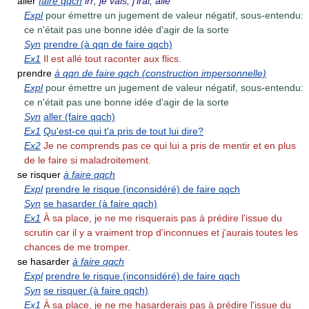
aller
faire qqch
irr; je vais, j'irai, allé
Expl
pour émettre un jugement de valeur négatif, sous-entendu:
ce n'était pas une bonne idée d'agir de la sorte
Syn
prendre (à qqn de faire qqch)
Ex1
Il est allé tout raconter aux flics.
prendre
à qqn de faire qqch (construction impersonnelle)
Expl
pour émettre un jugement de valeur négatif, sous-entendu:
ce n'était pas une bonne idée d'agir de la sorte
Syn
aller (faire qqch)
Ex1
Qu'est-ce qui t'a pris de tout lui dire?
Ex2
Je ne comprends pas ce qui lui a pris de mentir et en plus
de le faire si maladroitement.
se risquer
à faire qqch
Expl
prendre le risque (inconsidéré) de faire qqch
Syn
se hasarder (à faire qqch)
Ex1
À sa place, je ne me risquerais pas à prédire l'issue du
scrutin car il y a vraiment trop d'inconnues et j'aurais toutes les
chances de me tromper.
se hasarder
à faire qqch
Expl
prendre le risque (inconsidéré) de faire qqch
Syn
se risquer (à faire qqch)
Ex1
À sa place, je ne me hasarderais pas à prédire l'issue du