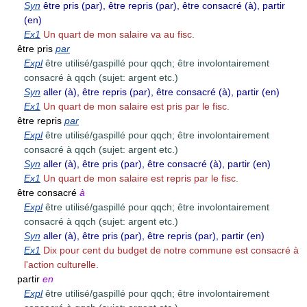
Syn
être pris (par), être repris (par), être consacré (à), partir
(en)
Ex1
Un quart de mon salaire va au fisc.
être pris
par
Expl
être utilisé/gaspillé pour qqch; être involontairement
consacré à qqch (sujet: argent etc.)
Syn
aller (à), être repris (par), être consacré (à), partir (en)
Ex1
Un quart de mon salaire est pris par le fisc.
être repris
par
Expl
être utilisé/gaspillé pour qqch; être involontairement
consacré à qqch (sujet: argent etc.)
Syn
aller (à), être pris (par), être consacré (à), partir (en)
Ex1
Un quart de mon salaire est repris par le fisc.
être consacré
à
Expl
être utilisé/gaspillé pour qqch; être involontairement
consacré à qqch (sujet: argent etc.)
Syn
aller (à), être pris (par), être repris (par), partir (en)
Ex1
Dix pour cent du budget de notre commune est consacré à
l'action culturelle.
partir
en
Expl
être utilisé/gaspillé pour qqch; être involontairement