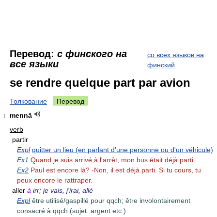
Перевод:
с финского на
со всех языков на
все языки
финский
se rendre quelque part par avion
Толкование
Перевод
mennä
1
verb
partir
Expl
quitter un lieu (en parlant d'une personne ou d'un véhicule)
Ex1
Quand je suis arrivé à l'arrêt, mon bus était déjà parti.
Ex2
Paul est encore là? -Non, il est déjà parti. Si tu cours, tu
peux encore le rattraper.
aller
à
irr; je vais, j'irai, allé
Expl
être utilisé/gaspillé pour qqch; être involontairement
consacré à qqch (sujet: argent etc.)