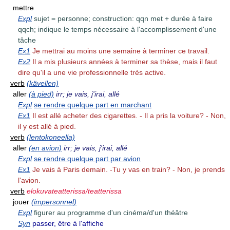
mettre
Expl
sujet = personne; construction: qqn met + durée à faire
qqch; indique le temps nécessaire à l'accomplissement d'une
tâche
Ex1
Je mettrai au moins une semaine à terminer ce travail.
Ex2
Il a mis plusieurs années à terminer sa thèse, mais il faut
dire qu'il a une vie professionnelle très active.
verb
(kävellen)
aller
(à pied)
irr; je vais, j'irai, allé
Expl
se rendre quelque part en marchant
Ex1
Il est allé acheter des cigarettes. - Il a pris la voiture? - Non,
il y est allé à pied.
verb
(lentokoneella)
aller
(en avion)
irr; je vais, j'irai, allé
Expl
se rendre quelque part par avion
Ex1
Je vais à Paris demain. -Tu y vas en train? - Non, je prends
l'avion.
verb
elokuvateatterissa/teatterissa
jouer
(impersonnel)
Expl
figurer au programme d'un cinéma/d'un théâtre
Syn
passer, être à l'affiche