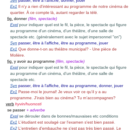
Syn
passer, être à l'affiche, donner, jouer
Ex1
Il n'y a rien d'intéressant au programme de notre cinéma de
quartier. À ce compte là, autant regarder la télé.
fig.
donner
(film, spectacle)
Expl
pour indiquer quel est le fil, la pièce, le spectacle qui figure
au programme d'un cinéma, d'un théâtre, d'une salle de
spectacle etc. (généralement avec le sujet impersonnel "on")
Syn
passer, être à l'affiche, être au programme, jouer
Ex1
Que donne-t-on au théâtre municipal? - Une pièce de
Molière.
fig.
y avoir au programme
(film, spectacle)
Expl
pour indiquer quel est le fil, la pièce, le spectacle qui figure
au programme d'un cinéma, d'un théâtre, d'une salle de
spectacle etc.
Syn
passer, être à l'affiche, être au programme, donner, jouer
Ex1
Passe-moi le journal! Je veux voir ce qu'il y a au
programme. J'irais bien au cinéma? Tu m'accompagnes?
verb
hyvin/huonosti
se passer
+ adverbe
Expl
se dérouler dans de bonnes/mauvaises etc conditions
Ex1
L'étudiant est soulagé car l'examen s'est bien passé.
Ex2
L'entretien d'embauche ne s'est pas très bien passé. Le