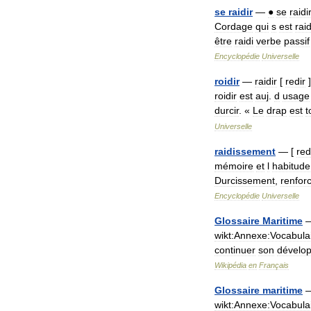
se
raidir
—
●
se
raidi
Cordage
qui
s
est
raid
être
raidi
verbe
passif
Encyclopédie
Universelle
roidir
—
raidir
[
redir
roidir
est
auj
.
d
usage
durcir
. «
Le
drap
est
t
Universelle
raidissement
— [
red
mémoire
et
l
habitude
Durcissement
,
renfor
Encyclopédie
Universelle
Glossaire
Maritime
wikt:Annexe:Vocabula
continuer
son
dévelo
Wikipédia
en
Français
Glossaire
maritime
wikt:Annexe:Vocabula