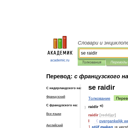
Словари и энциклоп
academic.ru
Толкования
Переводы
Перевод:
с французского н
se raidir
С нидерландского на:
Французский
Толкование
Перев
С французского на:
raidir
1
Все языки
raidir
[
redd
ie
r
]
I
〈
overgankelijk
w
Английский
1
stijf
maken
⇒
verst