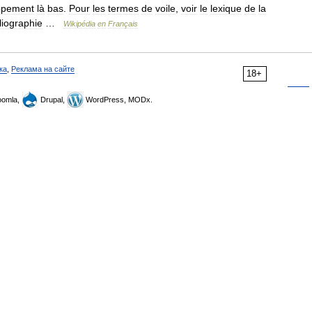
ppement
là
bas
.
Pour
les
termes
de
voile
,
voir
le
lexique
de
la
liographie
…
Wikipédia
en
Français
ка
,
Реклама на сайте
18+
omla,
Drupal,
WordPress, MODx.