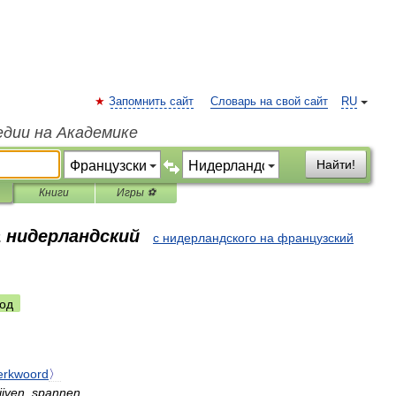
Запомнить сайт
Словарь на свой сайт
RU
едии на Академике
Найти!
Книги
Игры ⚽
а нидерландский
с нидерландского на французский
од
erkwoord
〉
ijven
,
spannen