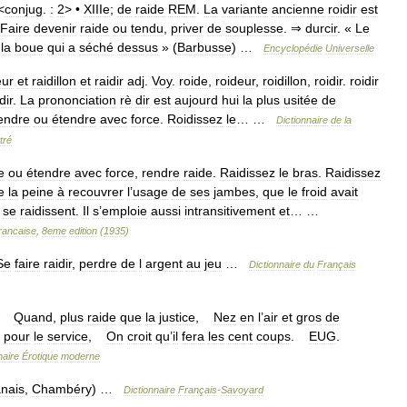
<
conjug
.
:
2
> •
XIIIe
;
de
raide
REM
.
La
variante
ancienne
roidir
est
Faire
devenir
raide
ou
tendu
,
priver
de
souplesse
. ⇒
durcir
. «
Le
la
boue
qui
a
séché
dessus
» (
Barbusse
) …
Encyclopédie
Universelle
eur
et
raidillon
et
raidir
adj
.
Voy
.
roide
,
roideur
,
roidillon
,
roidir
.
roidir
dir
.
La
prononciation
rè
dir
est
aujourd
hui
la
plus
usitée
de
endre
ou
étendre
avec
force
.
Roidissez
le
… …
Dictionnaire
de
la
ttré
e
ou
étendre
avec
force
,
rendre
raide
.
Raidissez
le
bras
.
Raidissez
e
la
peine
à
recouvrer
l
’
usage
de
ses
jambes
,
que
le
froid
avait
se
raidissent
.
Il
s
’
emploie
aussi
intransitivement
et
… …
rancaise
,
8eme
edition
(
1935
)
Se
faire
raidir
,
perdre
de
l
argent
au
jeu
…
Dictionnaire
du
Français
.
Quand
,
plus
raide
que
la
justice
,
Nez
en
l
’
air
et
gros
de
pour
le
service
,
On
croit
qu
’
il
fera
les
cent
coups
.
EUG
.
naire
Érotique
moderne
nais
,
Chambéry
) …
Dictionnaire
Français
-
Savoyard