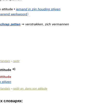
n
attitude
•
iemand
in
zijn
houding
stijven
kerend
werkwoord
〉
schrap
zetten
⇒
verstrakken
,
zich
vermannen
rlandais
raidir
>
attitude
attitude
g
stijven
rlandais
raidir
qn
.
dans
son
attitude
>
их
словарях: