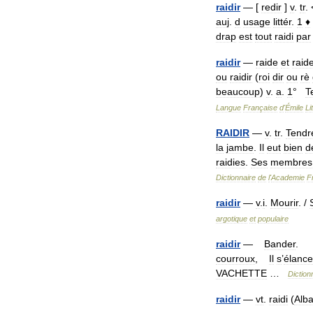
raidir
— [
redir
]
v
.
tr
. 
auj
.
d
usage
littér
.
1
♦
drap
est
tout
raidi
par
raidir
—
raide
et
raid
ou
raidir
(
roi
dir
ou
rè
beaucoup
)
v
.
a
.
1
°
T
Langue
Française
d
'
Émile
Li
RAIDIR
—
v
.
tr
.
Tendr
la
jambe
.
Il
eut
bien
d
raidies
.
Ses
membres
Dictionnaire
de
l
'
Academie
F
raidir
—
v
.
i
.
Mourir
. /
argotique
et
populaire
raidir
—
Bander
courroux
,
Il
s
’
élance
VACHETTE
…
Diction
raidir
—
vt
.
raidi
(
Alba