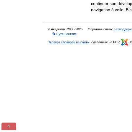
continuer
son
dévelo
navigation
à
voile
.
Bib
© Академик, 2000-2026
Обратная связь:
Техподдерж
👣 Путешествия
Экспорт словарей на сайты
, сделанные на PHP,
Jo
3