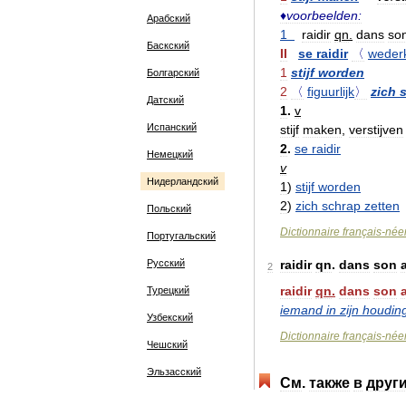
♦
voorbeelden:
Арабский
1
raidir
qn
.
dans
so
Баскский
II
se
raidir
〈
weder
1
stijf
worden
Болгарский
2
〈
figuurlijk
〉
zich
Датский
1
.
v
Испанский
stijf
maken
,
verstijven
2
.
se
raidir
Немецкий
v
Нидерландский
1
)
stijf
worden
2
)
zich
schrap
zetten
Польский
Dictionnaire
français
-
née
Португальский
Русский
raidir
qn
.
dans
son
2
raidir
qn
.
dans
son
Турецкий
iemand
in
zijn
houdin
Узбекский
Dictionnaire
français
-
née
Чешский
Эльзасский
См
.
также
в
друг