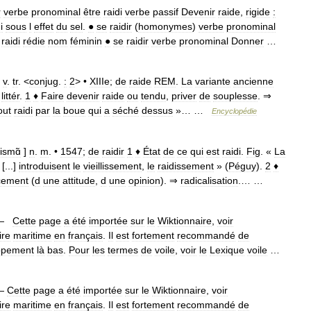
r
verbe
pronominal
être
raidi
verbe
passif
Devenir
raide
,
rigide
:
i
sous
l
effet
du
sel
.
●
se
raidir
(
homonymes
)
verbe
pronominal
raidi
rédie
nom
féminin
●
se
raidir
verbe
pronominal
Donner
…
]
v
.
tr
. <
conjug
.
:
2
> •
XIIIe
;
de
raide
REM
.
La
variante
ancienne
littér
.
1
♦
Faire
devenir
raide
ou
tendu
,
priver
de
souplesse
. ⇒
out
raidi
par
la
boue
qui
a
séché
dessus
»… …
Encyclopédie
ismɑ̃
]
n
.
m
. •
1547
;
de
raidir
1
♦
État
de
ce
qui
est
raidi
.
Fig
. «
La
[...]
introduisent
le
vieillissement
,
le
raidissement
» (
Péguy
).
2
♦
cement
(
d
une
attitude
,
d
une
opinion
). ⇒
radicalisation
.… …
—
Cette
page
a
été
importée
sur
le
Wiktionnaire
,
voir
ire
maritime
en
français
.
Il
est
fortement
recommandé
de
ppement
là
bas
.
Pour
les
termes
de
voile
,
voir
le
Lexique
voile
…
—
Cette
page
a
été
importée
sur
le
Wiktionnaire
,
voir
ire
maritime
en
français
.
Il
est
fortement
recommandé
de