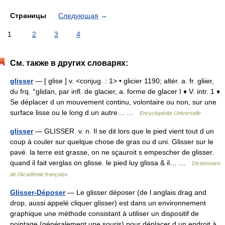
Страницы
Следующая
→
1
2
3
4
См. также в других словарях:
glisser
— [ glise ] v. <conjug. : 1> • glicier 1190; altér. a. fr. gliier,
du frq. °glidan, par infl. de glacier, a. forme de glacer I ♦ V. intr. 1 ♦
Se déplacer d un mouvement continu, volontaire ou non, sur une
surface lisse ou le long d un autre… …
Encyclopédie Universelle
glisser
— GLISSER. v. n. Il se dit lors que le pied vient tout d un
coup à couler sur quelque chose de gras ou d uni. Glisser sur le
pavé. la terre est grasse, on ne sçauroit s empescher de glisser.
quand il fait verglas on glisse. le pied luy glissa & il… …
Dictionnaire
de l'Académie française
Glisser-Déposer
— Le glisser déposer (de l anglais drag and
drop, aussi appelé cliquer glisser) est dans un environnement
graphique une méthode consistant à utiliser un dispositif de
pointage (généralement une souris) pour déplacer d un endroit à