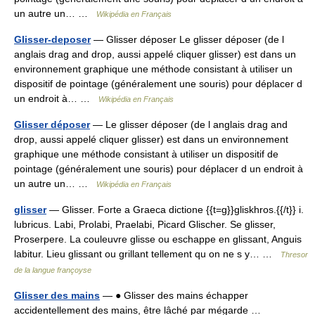
un autre un… …
Wikipédia en Français
Glisser-deposer
— Glisser déposer Le glisser déposer (de l
anglais drag and drop, aussi appelé cliquer glisser) est dans un
environnement graphique une méthode consistant à utiliser un
dispositif de pointage (généralement une souris) pour déplacer d
un endroit à… …
Wikipédia en Français
Glisser déposer
— Le glisser déposer (de l anglais drag and
drop, aussi appelé cliquer glisser) est dans un environnement
graphique une méthode consistant à utiliser un dispositif de
pointage (généralement une souris) pour déplacer d un endroit à
un autre un… …
Wikipédia en Français
glisser
— Glisser. Forte a Graeca dictione {{t=g}}gliskhros.{{/t}} i.
lubricus. Labi, Prolabi, Praelabi, Picard Glischer. Se glisser,
Proserpere. La couleuvre glisse ou eschappe en glissant, Anguis
labitur. Lieu glissant ou grillant tellement qu on ne s y… …
Thresor
de la langue françoyse
Glisser des mains
— ● Glisser des mains échapper
accidentellement des mains, être lâché par mégarde …