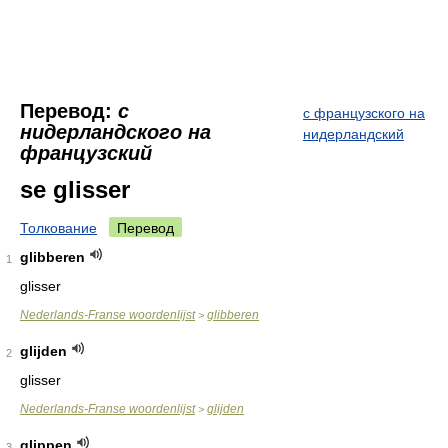
Перевод:
с
с французского на
нидерландского на
нидерландский
французский
se glisser
Толкование
Перевод
glibberen
1
glisser
Nederlands-Franse woordenlijst
glibberen
>
glijden
2
glisser
Nederlands-Franse woordenlijst
glijden
>
glippen
3