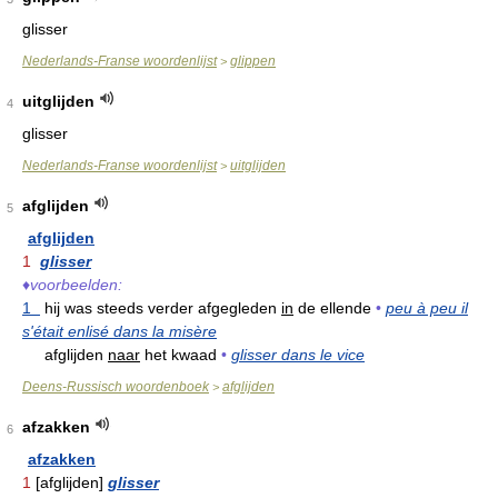
glisser
Nederlands-Franse woordenlijst
glippen
>
uitglijden
4
glisser
Nederlands-Franse woordenlijst
uitglijden
>
afglijden
5
afglijden
1
glisser
♦
voorbeelden:
1
hij was steeds verder afgegleden
in
de ellende
•
peu à peu il
s'était enlisé dans la misère
afglijden
naar
het kwaad
•
glisser dans le vice
Deens-Russisch woordenboek
afglijden
>
afzakken
6
afzakken
1
[afglijden]
glisser