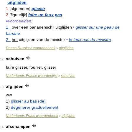
uitglijden
1
[algemeen]
glisser
2
[figuurlijk]
faire un faux pas
♦
voorbeelden:
1
over
een bananenschil uitglijden
•
glisser sur une peau de
banane
2
het
uitglijden van de minister
•
le faux pas du ministre
Deens-Russisch woordenboek
uitglijden
>
schuiven
12
faire glisser, fourrer, glisser
Nederlands-Franse woordenlijst
schuiven
>
afglijden
13
ww
1)
glisser au bas (de)
2)
dégénérer graduellement
Nederlands-Frans woordenboek
afglijden
>
afschampen
14