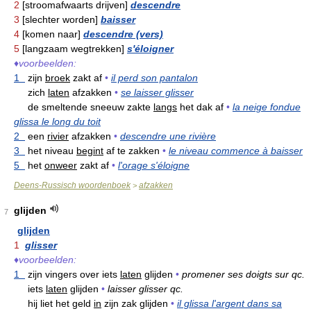
2
[stroomafwaarts drijven]
descendre
3
[slechter worden]
baisser
4
[komen naar]
descendre (vers)
5
[langzaam wegtrekken]
s'éloigner
♦
voorbeelden:
1
zijn
broek
zakt af
•
il perd son pantalon
zich
laten
afzakken
•
se laisser glisser
de smeltende sneeuw zakte
langs
het dak af
•
la neige fondue
glissa le long du toit
2
een
rivier
afzakken
•
descendre une rivière
3
het niveau
begint
af te zakken
•
le niveau commence à baisser
5
het
onweer
zakt af
•
l'orage s'éloigne
Deens-Russisch woordenboek
afzakken
>
glijden
7
glijden
1
glisser
♦
voorbeelden:
1
zijn vingers over iets
laten
glijden
•
promener ses doigts sur qc.
iets
laten
glijden
•
laisser glisser qc.
hij liet het geld
in
zijn zak glijden
•
il glissa l'argent dans sa