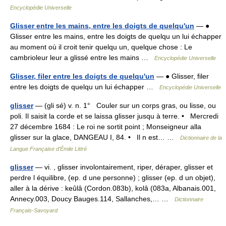
Encyclopédie Universelle
Glisser entre les mains, entre les doigts de quelqu'un
— ●
Glisser entre les mains, entre les doigts de quelqu un lui échapper
au moment où il croit tenir quelqu un, quelque chose : Le
cambrioleur leur a glissé entre les mains …
Encyclopédie Universelle
Glisser, filer entre les doigts de quelqu'un
— ● Glisser, filer
entre les doigts de quelqu un lui échapper …
Encyclopédie Universelle
glisser
— (gli sé) v. n. 1° Couler sur un corps gras, ou lisse, ou
poli. Il saisit la corde et se laissa glisser jusqu à terre. • Mercredi
27 décembre 1684 : Le roi ne sortit point ; Monseigneur alla
glisser sur la glace, DANGEAU I, 84. • Il n est… …
Dictionnaire de la
Langue Française d'Émile Littré
glisser
— vi. , glisser involontairement, riper, déraper, glisser et
perdre l équilibre, (ep. d une personne) ; glisser (ep. d un objet),
aller à la dérive : keûlâ (Cordon.083b), kolâ (083a, Albanais.001,
Annecy.003, Doucy Bauges.114, Sallanches,… …
Dictionnaire
Français-Savoyard