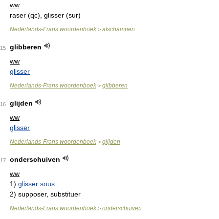
ww
raser (qc), glisser (sur)
Nederlands-Frans woordenboek
afschampen
>
glibberen
15
ww
glisser
Nederlands-Frans woordenboek
glibberen
>
glijden
16
ww
glisser
Nederlands-Frans woordenboek
glijden
>
onderschuiven
17
ww
1)
glisser sous
2)
supposer, substituer
Nederlands-Frans woordenboek
onderschuiven
>