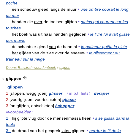
poche
een schaduw gleed
langs
de muur
•
une ombre courait le long
du mur
handen die
over
de toetsen glijden
•
mains qui courent sur les
touches
het boek was
uit
haar handen gegleden
•
le livre lui avait glissé
des mains
de schaatser gleed
van
de baan af
•
le patineur quitta la piste
het
glijden van de slee over de sneeuw
•
le glissement du
traîneau sur la neige
Deens-Russisch woordenboek
glijden
>
glippen
8
glippen
1
[slippen, wegglijden]
glisser
;
〈m.b.t. fiets〉
déraper
2
[voortglijden, voortschieten]
glisser
3
[ontglijden, ontschieten]
échapper
♦
voorbeelden:
2
hij glipte vlug
door
de mensenmassa heen
•
il se glissa dans la
foule
3
de draad van het gesprek
laten
glippen
•
perdre le fil de la