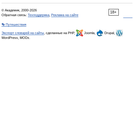
© Академик, 2000-2026
18+
Обратная связь:
Техподдержка
,
Реклама на сайте
👣 Путешествия
Экспорт словарей на сайты
, сделанные на PHP,
Joomla,
Drupal,
WordPress, MODx.