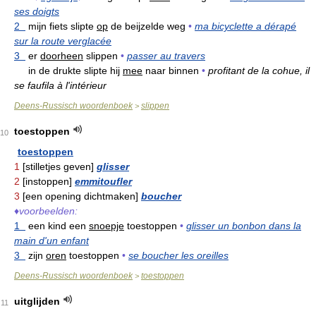
ses doigts
2
mijn fiets slipte
op
de beijzelde weg
•
ma bicyclette a dérapé
sur la route verglacée
3
er
doorheen
slippen
•
passer au travers
in de drukte slipte hij
mee
naar binnen
•
profitant de la cohue, il
se faufila à l'intérieur
Deens-Russisch woordenboek
slippen
>
toestoppen
10
toestoppen
1
[stilletjes geven]
glisser
2
[instoppen]
emmitoufler
3
[een opening dichtmaken]
boucher
♦
voorbeelden:
1
een kind een
snoepje
toestoppen
•
glisser un bonbon dans la
main d'un enfant
3
zijn
oren
toestoppen
•
se boucher les oreilles
Deens-Russisch woordenboek
toestoppen
>
uitglijden
11