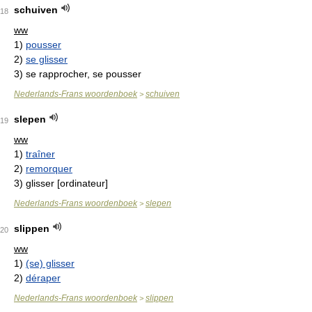
schuiven
18
ww
1)
pousser
2)
se glisser
3)
se rapprocher, se pousser
Nederlands-Frans woordenboek
schuiven
>
slepen
19
ww
1)
traîner
2)
remorquer
3)
glisser [ordinateur]
Nederlands-Frans woordenboek
slepen
>
slippen
20
ww
1)
(se) glisser
2)
déraper
Nederlands-Frans woordenboek
slippen
>