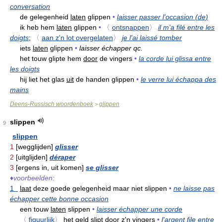
conversation
de gelegenheid
laten
glippen
•
laisser passer l'occasion (de)
ik heb hem
laten
glippen
•
〈
ontsnappen
〉
il m'a filé entre les
doigts
;
〈
aan z'n lot overgelaten
〉
je l'ai laissé tomber
iets
laten
glippen
•
laisser échapper qc.
het touw glipte hem
door
de vingers
•
la corde lui glissa entre
les doigts
hij liet het glas
uit
de handen glippen
•
le verre lui échappa des
mains
Deens-Russisch woordenboek
glippen
>
slippen
9
slippen
1
[wegglijden]
glisser
2
[uitglijden]
déraper
3
[ergens in, uit komen]
se glisser
♦
voorbeelden:
1
laat
deze goede gelegenheid maar niet slippen
•
ne laisse pas
échapper cette bonne occasion
een touw
laten
slippen
•
laisser échapper une corde
〈
figuurlijk
〉
het geld slipt
door
z'n vingers
•
l'argent file entre