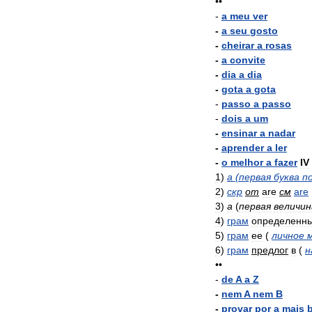
••
-
a
meu
ver
-
a
seu
gosto
-
cheirar
a
rosas
-
a
convite
-
dia
a
dia
-
gota
a
gota
-
passo
a
passo
-
dois
a
um
-
ensinar
a
nadar
-
aprender
a
ler
-
o
melhor
a
fazer
IV
1
)
a
(
первая
буква
п
2
)
скр
от
are
см
are
3
)
a
(
первая
величин
4
)
грам
определенн
5
)
грам
ее
(
личное
6
)
грам
предлог
в
(
н
••
-
de
A
a
Z
-
nem
A
nem
B
-
provar
por
a
mais