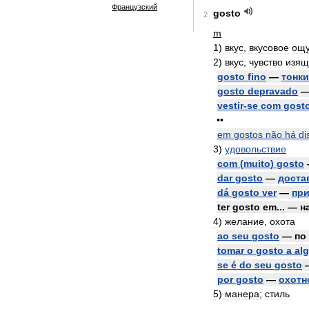
Французский
gosto
2
m
1
)
вкус
,
вкусовое
ощ
2
)
вкус
,
чувство
изящ
gosto
fino
—
тонк
gosto
depravado
vestir
-
se
com
gost
••
em
gostos
não
há
di
3
)
удовольствие
com
(
muito
)
gosto
dar
gosto
—
доста
dá
gosto
ver
—
при
ter
gosto
em
... —
н
4
)
желание
,
охота
ao
seu
gosto
—
по
tomar
o
gosto
a
al
se
é
do
seu
gosto
por
gosto
—
охотн
5
)
манера
;
стиль