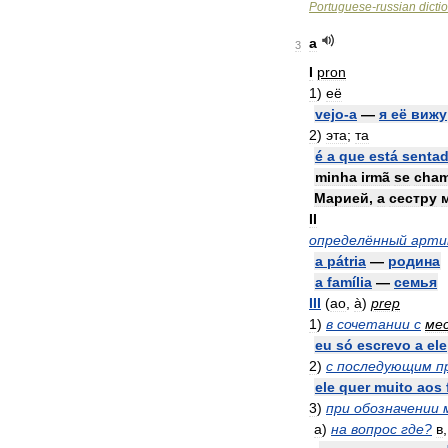
Portuguese
-
russian
dicti
a
3
I
pron
1
)
её
vejo
-
a
—
я
её
вижу
2
)
эта
;
та
é
a
que
está
senta
minha
irmã
se
cha
Марией
,
а
сестру
II
определённый
арти
a
pátria
—
родина
a
família
—
семья
III
(
ao
,
à
)
prep
1
)
в
сочетании
с
ме
eu
só
escrevo
a
ele
2
)
с
последующим
п
ele
quer
muito
aos
3
)
при
обозначении
а
)
на
вопрос
где
?
в