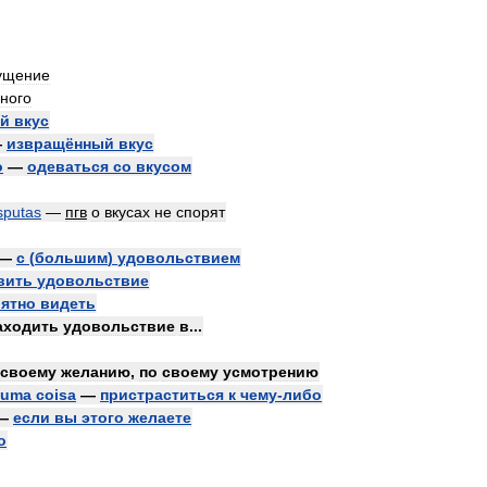
ущение
ного
ий
вкус
—
извращённый
вкус
o
—
одеваться
со
вкусом
sputas
—
пгв
о
вкусах
не
спорят
—
с
(
большим
)
удовольствием
вить
удовольствие
ятно
видеть
аходить
удовольствие
в
...
своему
желанию
,
по
своему
усмотрению
guma
coisa
—
пристраститься
к
чему
-
либо
—
если
вы
этого
желаете
о