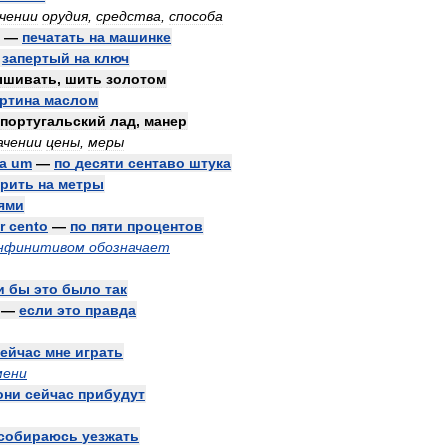
чении
орудия
,
средства
,
способа
—
печатать
на
машинке
—
запертый
на
ключ
ышивать
,
шить
золотом
ртина
маслом
португальский
лад
,
манер
ачении
цены
,
меры
a
um
—
по
десяти
сентаво
штука
рить
на
метры
ями
r
cento
—
по
пяти
процентов
нфинитивом
обозначает
и
бы
это
было
так
—
если
это
правда
сейчас
мне
играть
мени
они
сейчас
прибудут
собираюсь
уезжать