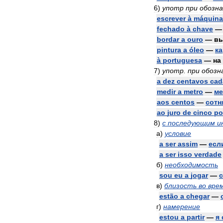
6
)
употр
при
обозна
escrever
à
máquina
fechado
à
chave
bordar
a
ouro
—
в
pintura
a
óleo
—
ка
à
portuguesa
—
на
7
)
употр
.
при
обозн
a
dez
centavos
cad
medir
a
metro
—
ме
aos
centos
—
сотн
ao
juro
de
cinco
po
8
)
с
последующим
и
а
)
условие
a
ser
assim
—
есл
a
ser
isso
verdade
б
)
необходимость
sou
eu
a
jogar
—
в
)
близость
во
вре
estão
a
chegar
—
г
)
намерение
estou
a
partir
—
я