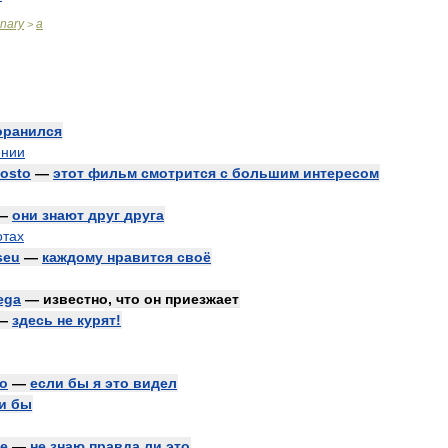
onary
a
>
оранился
ении
osto
—
этот
фильм
смотрится
с
большим
интересом
—
они
знают
друг
друга
отах
seu
—
каждому
нравится
своё
ega
—
известно
,
что
он
приезжает
—
здесь
не
курят
!
to
—
если
бы
я
это
видел
и
бы
de
—
не
знаю
правда
ли
это