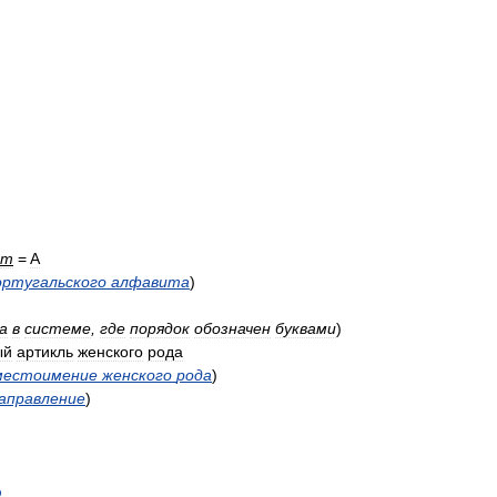
m
=
A
ортугальского
алфавита
)
а
в
системе
,
где
порядок
обозначен
буквами
)
ый
артикль
женского
рода
местоимение
женского
рода
)
аправление
)
b