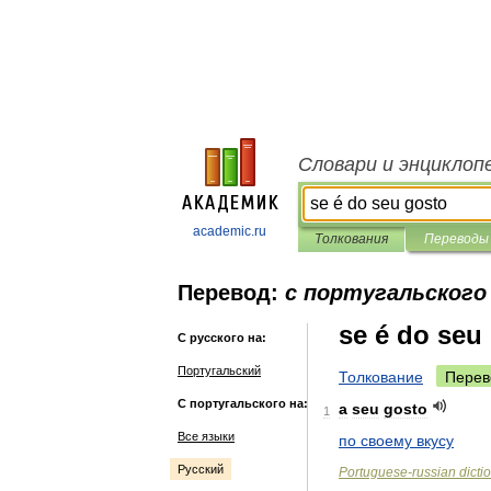
Словари и энциклоп
academic.ru
Толкования
Переводы
Перевод:
с португальского 
se é do seu
С русского на:
Португальский
Толкование
Перев
С португальского на:
a
seu
gosto
1
Все языки
по
своему
вкусу
Русский
Portuguese
-
russian
dicti