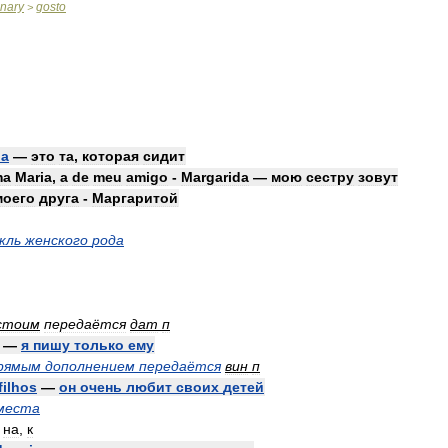
onary
gosto
>
da
—
это
та
,
которая
сидит
ma
Maria
,
a
de
meu
amigo
-
Margarida
—
мою
сестру
зовут
моего
друга
-
Маргаритой
кль
женского
рода
стоим
передаётся
дат
п
—
я
пишу
только
ему
рямым
дополнением
передаётся
вин
п
filhos
—
он
очень
любит
своих
детей
места
,
на
,
к