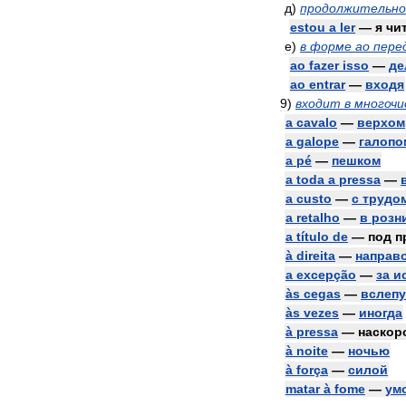
д
)
продолжительн
estou
a
ler
—
я
чи
е
)
в
форме
ao
пере
ao
fazer
isso
—
де
ao
entrar
—
входя
9
)
входит
в
многочи
a
cavalo
—
верхом
a
galope
—
галопо
a
pé
—
пешком
a
toda
a
pressa
—
a
custo
—
с
трудо
a
retalho
—
в
розн
a
título
de
—
под
п
à
direita
—
направ
a
excepção
—
за
и
às
cegas
—
вслеп
às
vezes
—
иногда
à
pressa
—
наскор
à
noite
—
ночью
à
força
—
силой
matar
à
fome
—
ум