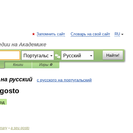
Запомнить сайт
Словарь на свой сайт
RU
едии на Академике
Найти!
Книги
Игры ⚽
на русский
с русского на португальский
 gosto
од
onary
a
seu
gosto
>