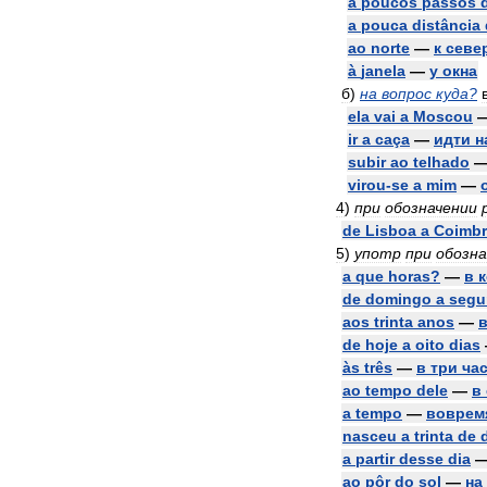
a
poucos
passos
a
pouca
distância
ao
norte
—
к
севе
à
janela
—
у
окна
б
)
на
вопрос
куда
?
ela
vai
a
Moscou
ir
a
caça
—
идти
н
subir
ao
telhado
virou
-
se
a
mim
—
4
)
при
обозначении
de
Lisboa
a
Coimbr
5
)
употр
при
обозна
a
que
horas
?
—
в
de
domingo
a
segu
aos
trinta
anos
—
de
hoje
a
oito
dias
às
três
—
в
три
ча
ao
tempo
dele
—
в
a
tempo
—
воврем
nasceu
a
trinta
de
a
partir
desse
dia
ao
pôr
do
sol
—
на