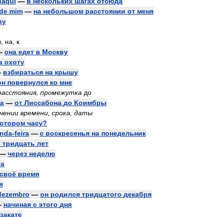
daqui
—
в
нескольких
шагах
отсюда
de
mim
—
на
небольшом
расстоянии
от
меня
ру
в
,
на
,
к
—
она
едет
в
Москву
а
охоту
—
взбираться
на
крышу
он
повернулся
ко
мне
расстояния
,
промежутка
до
a
—
от
Лиссабона
до
Коимбры
чении
времени
,
срока
,
даты
котором
часу
?
nda
-
feira
—
с
воскресенья
на
понедельник
в
тридцать
лет
—
через
неделю
са
своё
время
я
dezembro
—
он
родился
тридцатого
декабря
—
начиная
с
этого
дня
закате