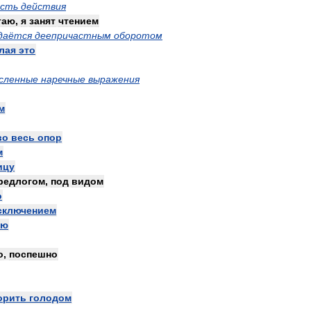
ость
действия
таю
,
я
занят
чтением
даётся
деепричастным
оборотом
лая
это
сленные
наречные
выражения
м
во
весь
опор
м
ицу
редлогом
,
под
видом
о
сключением
ую
о
,
поспешно
орить
голодом