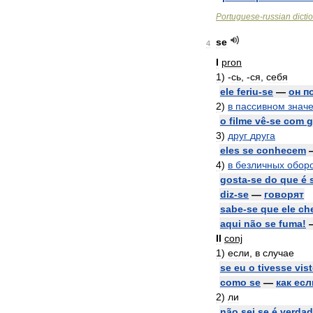
Portuguese
-
russian
dicti
se
4
I
pron
1
)
-
сь
, -
ся
,
себя
ele
feriu
-
se
—
он
п
2
)
в
пассивном
знач
o
filme
vê
-
se
com
g
3
)
друг
друга
eles
se
conhecem
4
)
в
безличных
обор
gosta
-
se
do
que
é
diz
-
se
—
говорят
sabe
-
se
que
ele
ch
aqui
não
se
fuma
!
II
conj
1
)
если
,
в
случае
se
eu
o
tivesse
vis
como
se
—
как
есл
2
)
ли
não
sei
se
é
verda