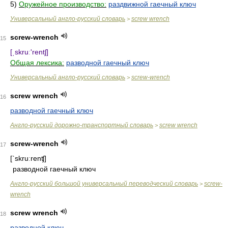
5)
Оружейное производство:
раздвижной гаечный ключ
Универсальный англо-русский словарь
screw wrench
>
screw-wrench
15
[ˌskruː'rentʃ]
Общая лексика:
разводной гаечный ключ
Универсальный англо-русский словарь
screw-wrench
>
screw wrench
16
разводной гаечный ключ
Англо-русский дорожно-транспортный словарь
screw wrench
>
screw-wrench
17
[`skruːrenʧ]
разводной гаечный ключ
Англо-русский большой универсальный переводческий словарь
screw-
>
wrench
screw wrench
18
разводной ключ