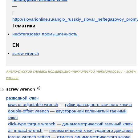
—
[
http://slovarionline.ru/anglo_russkiy_slovar_neftegazovoy_promy
Тематики
нефтегазовая промышленность
EN
screw wrench
Англо-русский словарь нормативно-технической терминологии
screw
>
wrench
screw wrench
10
разводной ключ
jaws of adjustable wrench
—
губки разводного гаечного ключа
double-offset wrench
—
двусторонний коленчатый гаечный
ключ
click-type torque wrench
—
динамометрический гаечный ключ
air impact wrench
—
пневматический ключ ударного действия
torque wrench setting
—
отметка динимометрического ключа