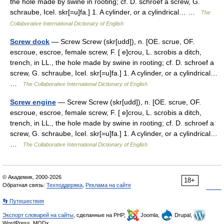
the hole made by swine in rooting; cf. D. schroef a screw, G.
schraube, Icel. skr[=u]fa.] 1. A cylinder, or a cylindrical… …
The
Collaborative International Dictionary of English
Screw dock
— Screw Screw (skr[udd]), n. [OE. scrue, OF.
escroue, escroe, female screw, F. [ e]crou, L. scrobis a ditch,
trench, in LL., the hole made by swine in rooting; cf. D. schroef a
screw, G. schraube, Icel. skr[=u]fa.] 1. A cylinder, or a cylindrical…
…
The Collaborative International Dictionary of English
Screw engine
— Screw Screw (skr[udd]), n. [OE. scrue, OF.
escroue, escroe, female screw, F. [ e]crou, L. scrobis a ditch,
trench, in LL., the hole made by swine in rooting; cf. D. schroef a
screw, G. schraube, Icel. skr[=u]fa.] 1. A cylinder, or a cylindrical…
…
The Collaborative International Dictionary of English
© Академик, 2000-2026
18+
Обратная связь:
Техподдержка
,
Реклама на сайте
👣 Путешествия
Экспорт словарей на сайты
, сделанные на PHP,
Joomla,
Drupal,
WordPress, MODx.