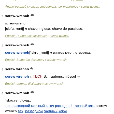
Англо-русский словарь строительных терминов
screw wrench
>
screw-wrench
3
screw-wrench
[skr'u: rentʃ]
n
chave inglesa, chave de parafuso.
English-Portuguese dictionary
screw-wrench
>
screw-wrench
4
screw-wrench
[´skru:¸rentʃ]
n
винтов
ключ,
отвертка.
English-Bulgarian dictionary
screw-wrench
>
screw wrench
5
screw wrench
s
TECH
Schraubenschlüssel
m
English-german dictionary
screw wrench
>
screw-wrench
6
ˈskru:rentʃ
сущ.;
тех.
разводной гаечный ключ
разводной
гаечный ключ
screw-
wrench
тех
.
разводной
гаечный
ключ