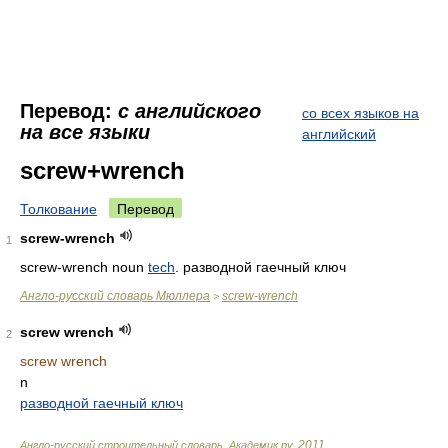
Перевод:
с английского
со всех языков на
на все языки
английский
screw+wrench
Толкование
Перевод
screw-wrench
1
screw-wrench noun
tech
. разводной гаечный ключ
Англо-русский словарь Мюллера
screw-wrench
>
screw wrench
2
screw wrench
n
разводной гаечный ключ
2011
Англо-русский строительный словарь
.
Академик.ру
.
.