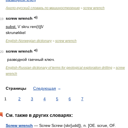
Англо-русский словарь по машиностроению
screw wrench
>
screw wrench
19
subst.
\/ˈskruːren(t)ʃ\/
skrunøkkel
English-Norwegian dictionary
screw wrench
>
screw wrench
20
разводной гаечный ключ.
English-Russian dictionary of terms for geological exploration drilling
screw
>
wrench
Страницы
Следующая
→
1
2
3
4
5
6
7
См. также в других словарях:
Screw wrench
— Screw Screw (skr[udd]), n. [OE. scrue, OF.