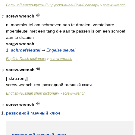
Большой англо-русский и русско-английский словарь
screw-wrench
>
screw wrench
7
n.
moersleutel om schroeven aan te draaien; verstelbare
moersleutel met een tang die aan te passen is om een schroef
aan te draaien
scr
e
w wrench
1
schroefsleutel
⇒
Engelse sleutel
English-Dutch dictionary
screw wrench
>
screw-wrench
8
[ˈskru:rentʃ]
screw-wrench тех. разводной гаечный ключ
English-Russian short dictionary
screw-wrench
>
screw wrench
9
разводной гаечный ключ
разводной гаечный ключ