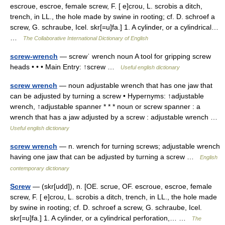
escroue, escroe, female screw, F. [ e]crou, L. scrobis a ditch,
trench, in LL., the hole made by swine in rooting; cf. D. schroef a
screw, G. schraube, Icel. skr[=u]fa.] 1. A cylinder, or a cylindrical…
…
The Collaborative International Dictionary of English
screw-wrench
— screwˈ wrench noun A tool for gripping screw
heads • • • Main Entry: ↑screw …
Useful english dictionary
screw wrench
— noun adjustable wrench that has one jaw that
can be adjusted by turning a screw • Hypernyms: ↑adjustable
wrench, ↑adjustable spanner * * * noun or screw spanner : a
wrench that has a jaw adjusted by a screw : adjustable wrench …
Useful english dictionary
screw wrench
— n. wrench for turning screws; adjustable wrench
having one jaw that can be adjusted by turning a screw …
English
contemporary dictionary
Screw
— (skr[udd]), n. [OE. scrue, OF. escroue, escroe, female
screw, F. [ e]crou, L. scrobis a ditch, trench, in LL., the hole made
by swine in rooting; cf. D. schroef a screw, G. schraube, Icel.
skr[=u]fa.] 1. A cylinder, or a cylindrical perforation,… …
The