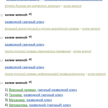
English-Russian big polytechnic dictionary
screw wrench
>
screw wrench
11
разводной гаечный ключ
Большой англо-русский и русско-английский словарь
screw wrench
>
screw wrench
12
разводной гаечный ключ
Англо-русский словарь технических терминов
screw wrench
>
screw wrench
13
разводной гаечный ключ
Англо-русский словарь нефтегазовой промышленности
screw wrench
>
screw wrench
14
1)
Военный термин:
гаечный разводной ключ
2)
Техника:
разводной гаечный ключ
3)
Механика:
разводной ключ
4)
Автоматика:
разводной (гаечный) ключ