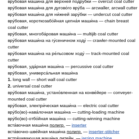
вру́бовая маши́на для ве́рхней подру́бки — overcut coal cutter
вру́бовая маши́на для дугово́го вру́ба — arcwaller, arcwall cutter
вру́бовая маши́на для ни́жней зару́бки — undercut coal cutter
вру́бовая, короткозабо́йная цепна́я маши́на — chain breast
coal cutter
вру́бовая, многоба́ровая маши́на — multijib coal cutter
вру́бовая маши́на на гу́сеничном ходу́ — crawler-mounted coal
cutter
вру́бовая маши́на на ре́льсовом ходу́ — track-mounted coal
cutter
вру́бовая, уда́рная маши́на — percussive coal cutter
вру́бовая, универса́льная маши́на
1.
long wall — short wall coal cutter
2.
universal coal cutter
вру́бовая маши́на, устано́вленная на конве́йере — conveyer-
mounted coal cutter
вру́бовая, электри́ческая маши́на — electric coal cutter
вру́бо(во)-нава́лочная маши́на — cutting-loading machine
вру́бо(во)-отбо́йная маши́на — cutting-winning machine
вста́вочная маши́на
полигр.
—
inserter
вста́вочно-шве́йная маши́на
полигр.
—
inserter-stitcher
встря́хивающая маши́на
литейн.
—
jarring machine