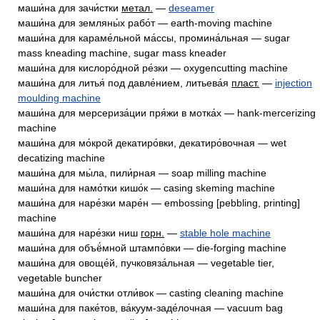
маши́на для зачи́стки
метал.
—
deseamer
маши́на для земляны́х рабо́т — earth-moving machine
маши́на для караме́льной ма́ссы, промина́льная — sugar
mass kneading machine, sugar mass kneader
маши́на для кислоро́дной ре́зки — oxygencutting machine
маши́на для литья́ под давле́нием, литьева́я
пласт.
—
injection
moulding machine
маши́на для мерсериза́ции пря́жи в мотка́х — hank-mercerizing
machine
маши́на для мо́крой декатиро́вки, декатиро́вочная — wet
decatizing machine
маши́на для мы́ла, пили́рная — soap milling machine
маши́на для намо́тки кишо́к — casing skeming machine
маши́на для наре́зки маре́н — embossing [pebbling, printing]
machine
маши́на для наре́зки ниш
горн.
—
stable hole machine
маши́на для объё́мной штампо́вки — die-forging machine
маши́на для овоще́й, пучковяза́льная — vegetable tier,
vegetable buncher
маши́на для очи́стки отли́вок — casting cleaning machine
маши́на для паке́тов, ва́куум-заде́лочная — vacuum bag