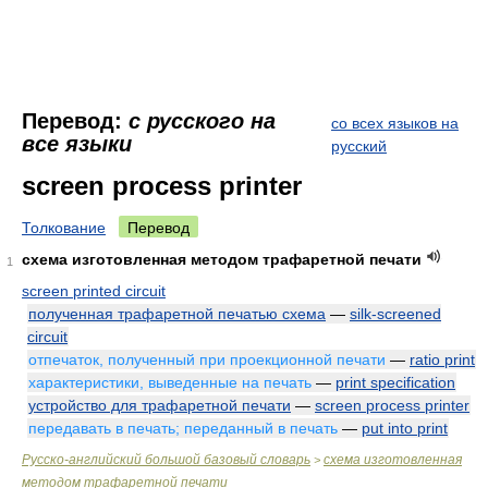
Перевод:
с русского на
со всех языков на
все языки
русский
screen process printer
Толкование
Перевод
схема изготовленная методом трафаретной печати
1
screen printed circuit
полученная трафаретной печатью схема
—
silk-screened
circuit
отпечаток, полученный при проекционной печати
—
ratio print
характеристики, выведенные на печать
—
print specification
устройство для трафаретной печати
—
screen process printer
передавать в печать; переданный в печать
—
put into print
Русско-английский большой базовый словарь
схема изготовленная
>
методом трафаретной печати