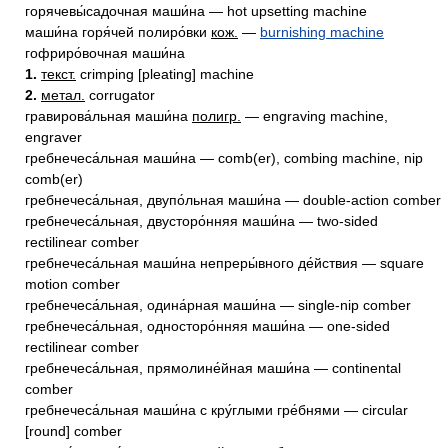
горячевы́садочная маши́на — hot upsetting machine
маши́на горя́чей полиро́вки
кож.
—
burnishing machine
гофриро́вочная маши́на
1.
текст.
crimping [pleating] machine
2.
метал.
corrugator
гравирова́льная маши́на
полигр.
— engraving machine,
engraver
гребнечеса́льная маши́на — comb(er), combing machine, nip
comb(er)
гребнечеса́льная, двупо́льная маши́на — double-action comber
гребнечеса́льная, двусторо́нняя маши́на — two-sided
rectilinear comber
гребнечеса́льная маши́на непреры́вного де́йствия — square
motion comber
гребнечеса́льная, одина́рная маши́на — single-nip comber
гребнечеса́льная, односторо́нняя маши́на — one-sided
rectilinear comber
гребнечеса́льная, прямолине́йная маши́на — continental
comber
гребнечеса́льная маши́на с кру́глыми гре́бнями — circular
[round] comber