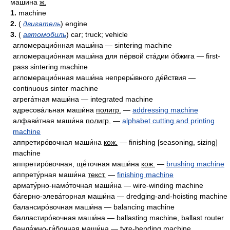
маши́на
ж.
1.
machine
2.
(
двигатель
) engine
3.
(
автомобиль
) car; truck; vehicle
агломерацио́нная маши́на — sintering machine
агломерацио́нная маши́на для пе́рвой ста́дии о́бжига — first-
pass sintering machine
агломерацио́нная маши́на непреры́вного де́йствия —
continuous sinter machine
агрега́тная маши́на — integrated machine
адресова́льная маши́на
полигр.
—
addressing machine
алфави́тная маши́на
полигр.
—
alphabet cutting and printing
machine
аппретиро́вочная маши́на
кож.
— finishing [seasoning, sizing]
machine
аппретиро́вочная, щё́точная маши́на
кож.
—
brushing machine
аппрету́рная маши́на
текст.
—
finishing machine
армату́рно-намо́точная маши́на — wire-winding machine
ба́герно-элева́торная маши́на — dredging-and-hoisting machine
балансиро́вочная маши́на — balancing machine
балластиро́вочная маши́на — ballasting machine, ballast router
банда́жно-ги́бочная маши́на — tyre-bending machine