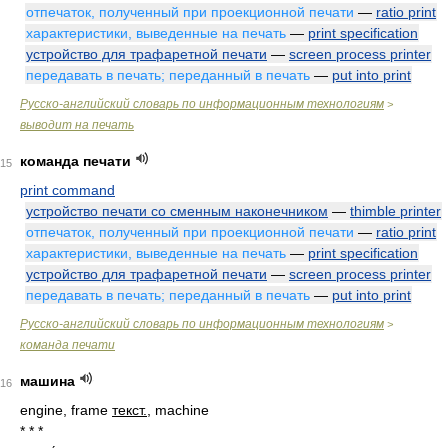
отпечаток, полученный при проекционной печати
—
ratio print
характеристики, выведенные на печать
—
print specification
устройство для трафаретной печати
—
screen process printer
передавать в печать; переданный в печать
—
put into print
Русско-английский словарь по информационным технологиям
>
выводит на печать
команда печати
15
print command
устройство печати со сменным наконечником
—
thimble printer
отпечаток, полученный при проекционной печати
—
ratio print
характеристики, выведенные на печать
—
print specification
устройство для трафаретной печати
—
screen process printer
передавать в печать; переданный в печать
—
put into print
Русско-английский словарь по информационным технологиям
>
команда печати
машина
16
engine, frame
текст.
, machine
* * *