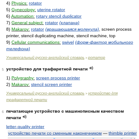
4)
Physics:
rotator
5)
Gynecology:
uterine rotator
6)
Automation:
rotary stencil duplicator
7)
General subject:
rotator
(клапана)
8)
Makarov:
rotator
(вращающаяся молекула)
, screen process
printer, stencil duplicating machine, stencil machine, top
9)
Cellular communications:
swivel
(форм-фактор мобильного
телефона)
Универсальный русско-английский словарь
ротатор
>
устройство для трафаретной печати
5
1)
Polygraphy:
screen process printer
2)
Makarov:
stencil screen printer
Универсальный русско-английский словарь
устройство для
>
трафаретной печати
печатающее устройство с машинописным качеством
6
печати
letter-quality printer
устройство печати со сменным наконечником
—
thimble printer