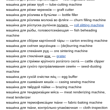
маши́на для ре́зки труб — tube-cutting machine
маши́на для ре́зки черенко́в — graft cutter
маши́на для ро́злива в буты́лки — bottle filler
маши́на для ро́злива молока́ во фля́ги — churn filling machine
маши́на для ро́спуска руло́нов
полигр.
—
roll slitting machine
маши́на для ры́бы, головоотсека́ющая — fish beheading
machine
маши́на для сбо́рки карто́нной та́ры — carton erecting machine
маши́на для сня́тия заусе́нцев — (de)burring machine
маши́на для спека́ния руд — ore sintering machine
маши́на для стекле́ния
кож.
—
grater
маши́на для стри́жки кру́пного рога́того скота́ — cattle clipper
маши́на для сухо́го протра́вливания семя́н — seed-dusting
machine
маши́на для сухо́й очи́стки яи́ц — egg buffer
маши́на для сшива́ния кишо́к — casing sewing machine
маши́на для твё́рдой па́йки — brazing machine
маши́на для тендериза́ции мя́са — meat renderizing machine,
meat tenderizer
маши́на для термофикса́ции тка́ни — fabric-baking machine
маши́на для тка́ни, контро́льно-упако́вочная — cloth-inspection