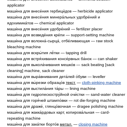
applicator
маши́на для внесе́ния гербици́дов — herbicide applicator
маши́на для внесе́ния минера́льных удобре́ний и
ядохимика́тов — chemical applicator
маши́на для внесе́ния удобре́ний — fertilizer placer
маши́на для возведе́ния кре́пи — support-setting machine
маши́на для волокна́-сырца́, отбе́ливающая — raw stock
bleaching machine
маши́на для вскры́тия лё́тки — tapping drill
маши́на для встря́хивания консе́рвных ба́нок — can shaker
маши́на для выкола́чивания мешко́в — sack beating [sack
cleaning] machine, sack cleaner
маши́на для выра́внивания дета́лей о́буви — leveller
маши́на для вы́резки образцо́в
текст.
—
cloth-pinking machine
маши́на для выстила́ния та́ры — lining machine
маши́на для гидропескостру́йной очи́стки — sand-water cleaner
маши́на для горя́чей штампо́вки — rot die-forging machine
маши́на для драже́, глянцо́вочная — dragee polishing machine
маши́на для жакка́рдовых карт, копирова́льная — card-
repeating machine
маши́на для зака́тки борто́в
метал.
—
closing machine