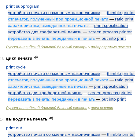
print subprogram
устройство печати со сменным наконечником
—
thimble printer
отпечаток, полученный при проекционной печати
—
ratio print
характеристики, выведенные на печать
—
print specification
устройство для трафаретной печати
—
screen process printer
передавать в печать; переданный в печать
—
put into print
Русско-английский большой базовый словарь
подпрограмма печати
>
цикл печати
13
print cycle
устройство печати со сменным наконечником
—
thimble printer
отпечаток, полученный при проекционной печати
—
ratio print
характеристики, выведенные на печать
—
print specification
устройство для трафаретной печати
—
screen process printer
передавать в печать; переданный в печать
—
put into print
Русско-английский большой базовый словарь
цикл печати
>
выводит на печать
14
print out
устройство печати со сменным наконечником
—
thimble printer