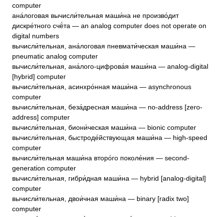
computer
ана́логовая вычисли́тельная маши́на не произво́дит
дискре́тного счё́та — an analog computer does not operate on
digital numbers
вычисли́тельная, ана́логовая пневмати́ческая маши́на —
pneumatic analog computer
вычисли́тельная, ана́лого-цифрова́я маши́на — analog-digital
[hybrid] computer
вычисли́тельная, асинхро́нная маши́на — asynchronous
computer
вычисли́тельная, беза́дресная маши́на — no-address [zero-
address] computer
вычисли́тельная, биони́ческая маши́на — bionic computer
вычисли́тельная, быстроде́йствующая маши́на — high-speed
computer
вычисли́тельная маши́на второ́го поколе́ния — second-
generation computer
вычисли́тельная, гибри́дная маши́на — hybrid [analog-digital]
computer
вычисли́тельная, двои́чная маши́на — binary [radix two]
computer