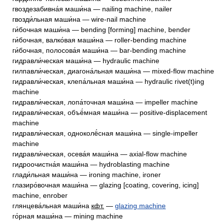
гвоздезабивна́я маши́на — nailing machine, nailer
гвозди́льная маши́на — wire-nail machine
ги́бочная маши́на — bending [forming] machine, bender
ги́бочная, валко́вая маши́на — roller-bending machine
ги́бочная, полосова́я маши́на — bar-bending machine
гидравли́ческая маши́на — hydraulic machine
гилпавли́ческая, диагона́льная маши́на — mixed-flow machine
гидравли́ческая, клепа́льная маши́на — hydraulic rivet(t)ing
machine
гидравли́ческая, лопа́точная маши́на — impeller machine
гидравли́ческая, объё́мная маши́на — positive-displacement
machine
гидравли́ческая, одноколё́сная маши́на — single-impeller
machine
гидравли́ческая, осева́я маши́на — axial-flow machine
гидроочистна́я маши́на — hydroblasting machine
глади́льная маши́на — ironing machine, ironer
глазиро́вочная маши́на — glazing [coating, covering, icing]
machine, enrober
глянцева́льная маши́на
кфт.
—
glazing machine
го́рная маши́на — mining machine