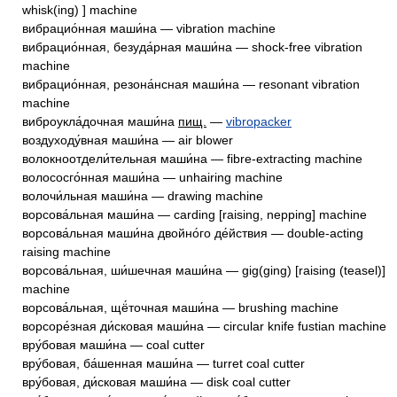
whisk(ing) ] machine
вибрацио́нная маши́на — vibration machine
вибрацио́нная, безуда́рная маши́на — shock-free vibration
machine
вибрацио́нная, резона́нсная маши́на — resonant vibration
machine
виброукла́дочная маши́на
пищ.
—
vibropacker
воздуходу́вная маши́на — air blower
волокноотдели́тельная маши́на — fibre-extracting machine
волососго́нная маши́на — unhairing machine
волочи́льная маши́на — drawing machine
ворсова́льная маши́на — carding [raising, nepping] machine
ворсова́льная маши́на двойно́го де́йствия — double-acting
raising machine
ворсова́льная, ши́шечная маши́на — gig(ging) [raising (teasel)]
machine
ворсова́льная, щё́точная маши́на — brushing machine
ворсоре́зная ди́сковая маши́на — circular knife fustian machine
вру́бовая маши́на — coal cutter
вру́бовая, ба́шенная маши́на — turret coal cutter
вру́бовая, ди́сковая маши́на — disk coal cutter