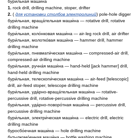
бури́льная маши́на
1.
rock drill, drilling machine, stoper, drifter
2.
(
для установки столбов электролиний
) pole-hole digger
бури́льная, враща́тельная маши́на — rotative drill, rotative
drilling machine
бури́льная, коло́нковая маши́на — air-leg rock drill, air drifter
бури́льная, молотко́вая маши́на — hammer drill, hammer
drilling machine
бури́льная, пневмати́ческая маши́на — compressed-air drill,
compressed-air drilling machine
бури́льная, ручна́я маши́на — hand-held [jack hammer] drill,
hand-held drilling machine
бури́льная, телескопи́ческая маши́на — air-feed [telescopic]
drill, air-feed stoper, telescope drilling machine
бури́льная, уда́рно-враща́тельная маши́на — rotative-
percussive drill, rotative-percussive drilling machine
бури́льная, уда́рно-поворо́тная маши́на — percussive drill,
percussive drilling machine
бури́льная, электри́ческая маши́на — electric drill, electric
drilling machine
буросбо́ечная маши́на — hole drilling machine
бутылкомо́ечная маши́на — bottle washing machine