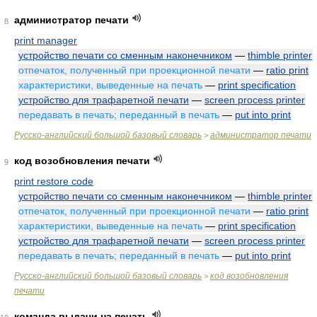
администратор печати
8
print manager
устройство печати со сменным наконечником
—
thimble printer
отпечаток, полученный при проекционной печати
—
ratio print
характеристики, выведенные на печать
—
print specification
устройство для трафаретной печати
—
screen process printer
передавать в печать; переданный в печать
—
put into print
Русско-английский большой базовый словарь
администратор печати
>
код возобновления печати
9
print restore code
устройство печати со сменным наконечником
—
thimble printer
отпечаток, полученный при проекционной печати
—
ratio print
характеристики, выведенные на печать
—
print specification
устройство для трафаретной печати
—
screen process printer
передавать в печать; переданный в печать
—
put into print
Русско-английский большой базовый словарь
код возобновления
>
печати
команда выдачи на печать