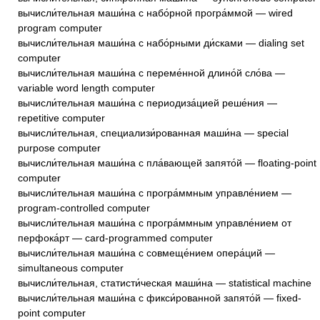
вычисли́тельная маши́на с набо́рной програ́ммой — wired
program computer
вычисли́тельная маши́на с набо́рными ди́сками — dialing set
computer
вычисли́тельная маши́на с переме́нной длино́й сло́ва —
variable word length computer
вычисли́тельная маши́на с периодиза́цией реше́ния —
repetitive computer
вычисли́тельная, специализи́рованная маши́на — special
purpose computer
вычисли́тельная маши́на с пла́вающей запято́й — floating-point
computer
вычисли́тельная маши́на с програ́ммным управле́нием —
program-controlled computer
вычисли́тельная маши́на с програ́ммным управле́нием от
перфока́рт — card-programmed computer
вычисли́тельная маши́на с совмеще́нием опера́ций —
simultaneous computer
вычисли́тельная, статисти́ческая маши́на — statistical machine
вычисли́тельная маши́на с фикси́рованной запято́й — fixed-
point computer