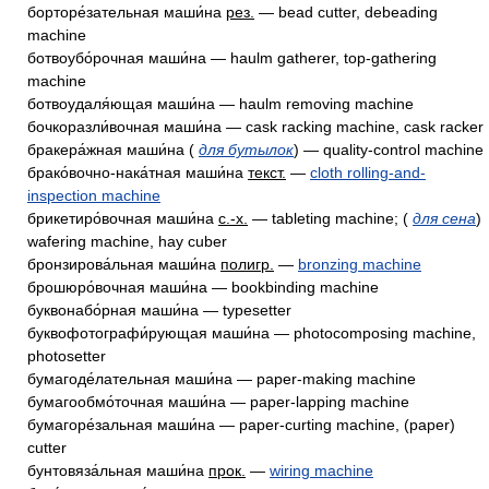
борторе́зательная маши́на
рез.
— bead cutter, debeading
machine
ботвоубо́рочная маши́на — haulm gatherer, top-gathering
machine
ботвоудаля́ющая маши́на — haulm removing machine
бочкоразли́вочная маши́на — cask racking machine, cask racker
бракера́жная маши́на (
для бутылок
) — quality-control machine
брако́вочно-нака́тная маши́на
текст.
—
cloth rolling-and-
inspection machine
брикетиро́вочная маши́на
с.-х.
— tableting machine; (
для сена
)
wafering machine, hay cuber
бронзирова́льная маши́на
полигр.
—
bronzing machine
брошюро́вочная маши́на — bookbinding machine
буквонабо́рная маши́на — typesetter
буквофотографи́рующая маши́на — photocomposing machine,
photosetter
бумагоде́лательная маши́на — paper-making machine
бумагообмо́точная маши́на — paper-lapping machine
бумагоре́зальная маши́на — paper-curting machine, (paper)
cutter
бунтовяза́льная маши́на
прок.
—
wiring machine