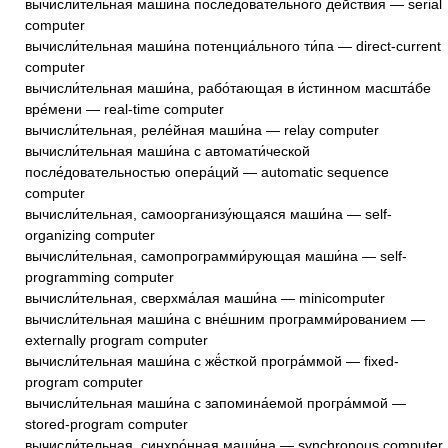
вычисли́тельная маши́на последова́тельного де́йствия — serial
computer
вычисли́тельная маши́на потенциа́льного ти́па — direct-current
computer
вычисли́тельная маши́на, рабо́тающая в и́стинном масшта́бе
вре́мени — real-time computer
вычисли́тельная, реле́йная маши́на — relay computer
вычисли́тельная маши́на с автомати́ческой
после́довательностью опера́ций — automatic sequence
computer
вычисли́тельная, самоорганизу́ющаяся маши́на — self-
organizing computer
вычисли́тельная, самопрограмми́рующая маши́на — self-
programming computer
вычисли́тельная, сверхма́лая маши́на — minicomputer
вычисли́тельная маши́на с вне́шним программи́рованием —
externally program computer
вычисли́тельная маши́на с жё́сткой програ́ммой — fixed-
program computer
вычисли́тельная маши́на с запомина́емой програ́ммой —
stored-program computer
вычисли́тельная, синхро́нная маши́на — synchronous computer