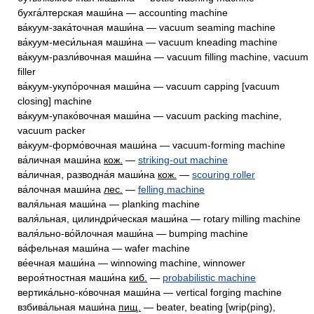
бухга́лтерская маши́на — accounting machine
ва́куум-зака́точная маши́на — vacuum seaming machine
ва́куум-меси́льная маши́на — vacuum kneading machine
ва́куум-разли́вочная маши́на — vacuum filling machine, vacuum
filler
ва́куум-укупо́рочная маши́на — vacuum capping [vacuum
closing] machine
ва́куум-упако́вочная маши́на — vacuum packing machine,
vacuum packer
ва́куум-формо́вочная маши́на — vacuum-forming machine
ва́личная маши́на
кож.
—
striking-out machine
ва́личная, разводна́я маши́на
кож.
—
scouring roller
ва́лочная маши́на
лес.
—
felling machine
валя́льная маши́на — planking machine
валя́льная, цилиндри́ческая маши́на — rotary milling machine
валя́льно-во́йлочная маши́на — bumping machine
ва́фельная маши́на — wafer machine
ве́ечная маши́на — winnowing machine, winnower
вероя́тностная маши́на
киб.
—
probabilistic machine
вертика́льно-ко́вочная маши́на — vertical forging machine
взбива́льная маши́на
пищ.
— beater, beating [wrip(ping),