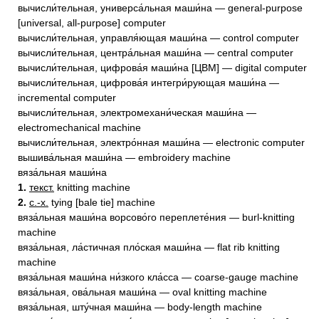
вычисли́тельная, универса́льная маши́на — general-purpose
[universal, all-purpose] computer
вычисли́тельная, управля́ющая маши́на — control computer
вычисли́тельная, центра́льная маши́на — central computer
вычисли́тельная, цифрова́я маши́на [ЦВМ] — digital computer
вычисли́тельная, цифрова́я интегри́рующая маши́на —
incremental computer
вычисли́тельная, электромехани́ческая маши́на —
electromechanical machine
вычисли́тельная, электро́нная маши́на — electronic computer
вышива́льная маши́на — embroidery machine
вяза́льная маши́на
1.
текст.
knitting machine
2.
с.-х.
tying [bale tie] machine
вяза́льная маши́на ворсово́го переплете́ния — burl-knitting
machine
вяза́льная, ла́стичная пло́ская маши́на — flat rib knitting
machine
вяза́льная маши́на ни́зкого кла́сса — coarse-gauge machine
вяза́льная, ова́льная маши́на — oval knitting machine
вяза́льная, шту́чная маши́на — body-length machine