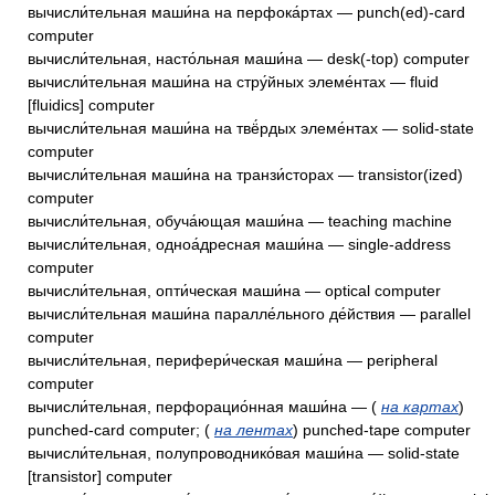
вычисли́тельная маши́на на перфока́ртах — punch(ed)-card
computer
вычисли́тельная, насто́льная маши́на — desk(-top) computer
вычисли́тельная маши́на на стру́йных элеме́нтах — fluid
[fluidics] computer
вычисли́тельная маши́на на твё́рдых элеме́нтах — solid-state
computer
вычисли́тельная маши́на на транзи́сторах — transistor(ized)
computer
вычисли́тельная, обуча́ющая маши́на — teaching machine
вычисли́тельная, одноа́дресная маши́на — single-address
computer
вычисли́тельная, опти́ческая маши́на — optical computer
вычисли́тельная маши́на паралле́льного де́йствия — parallel
computer
вычисли́тельная, перифери́ческая маши́на — peripheral
computer
вычисли́тельная, перфорацио́нная маши́на — (
на картах
)
punched-card computer; (
на лентах
) punched-tape computer
вычисли́тельная, полупроводнико́вая маши́на — solid-state
[transistor] computer