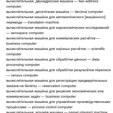
вычисли́тельная, двуха́дресная маши́на — two-address
computer
вычисли́тельная, десяти́чная маши́на — decimal computer
вычисли́тельная маши́на для автомати́ческого [маши́нного]
перево́да — translation machine
вычисли́тельная маши́на для аэрокосми́ческих иссле́дований
— aerospace computer
вычисли́тельная маши́на для комме́рческих расчё́тов —
business computer
вычисли́тельная маши́на для нау́чных расчё́тов — scientific
computer
вычисли́тельная маши́на для обрабо́тки да́нных — data-
processing computer
вычисли́тельная маши́на для обрабо́тки результа́тов пе́реписи
— census computer
вычисли́тельная маши́на для регистра́ции предвари́тельных
зака́зов на биле́ты — reservation computer
вычисли́тельная маши́на для реше́ния экономи́ческих или
комме́рческих зада́ч — business computer
вычисли́тельная маши́на для управле́ния произво́дственными
проце́ссами — process control computer
вычисли́тельная, игрова́я маши́на — game(-playing) machine