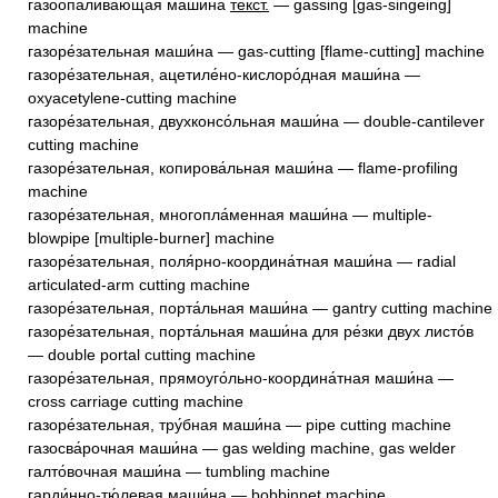
газоопа́ливающая маши́на
текст.
— gassing [gas-singeing]
machine
газоре́зательная маши́на — gas-cutting [flame-cutting] machine
газоре́зательная, ацетиле́но-кислоро́дная маши́на —
oxyacetylene-cutting machine
газоре́зательная, двухконсо́льная маши́на — double-cantilever
cutting machine
газоре́зательная, копирова́льная маши́на — flame-profiling
machine
газоре́зательная, многопла́менная маши́на — multiple-
blowpipe [multiple-burner] machine
газоре́зательная, поля́рно-координа́тная маши́на — radial
articulated-arm cutting machine
газоре́зательная, порта́льная маши́на — gantry cutting machine
газоре́зательная, порта́льная маши́на для ре́зки двух листо́в
— double portal cutting machine
газоре́зательная, прямоуго́льно-координа́тная маши́на —
cross carriage cutting machine
газоре́зательная, тру́бная маши́на — pipe cutting machine
газосва́рочная маши́на — gas welding machine, gas welder
галто́вочная маши́на — tumbling machine
гарди́нно-тю́левая маши́на — bobbinnet machine