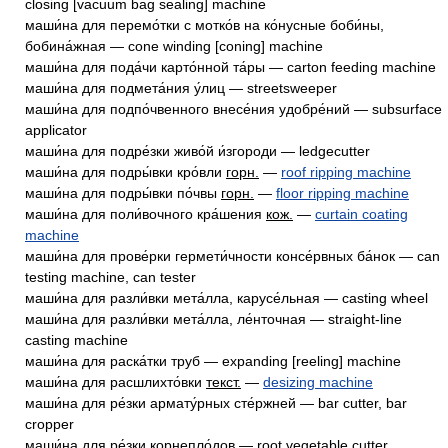
closing [vacuum bag sealing] machine
маши́на для перемо́тки с мотко́в на ко́нусные боби́ны,
бобина́жная — cone winding [coning] machine
маши́на для пода́чи карто́нной та́ры — carton feeding machine
маши́на для подмета́ния у́лиц — streetsweeper
маши́на для подпо́чвенного внесе́ния удобре́ний — subsurface
applicator
маши́на для подре́зки живо́й и́згороди — ledgecutter
маши́на для подры́вки кро́вли
горн.
—
roof ripping machine
маши́на для подры́вки по́чвы
горн.
—
floor ripping machine
маши́на для поли́вочного кра́шения
кож.
—
curtain coating
machine
маши́на для прове́рки гермети́чности консе́рвных ба́нок — can
testing machine, can tester
маши́на для разли́вки мета́лла, карусе́льная — casting wheel
маши́на для разли́вки мета́лла, ле́нточная — straight-line
casting machine
маши́на для раска́тки труб — expanding [reeling] machine
маши́на для расшлихто́вки
текст.
—
desizing machine
маши́на для ре́зки армату́рных сте́ржней — bar cutter, bar
cropper
маши́на для ре́зки корнепло́дов — root vegetable cutter