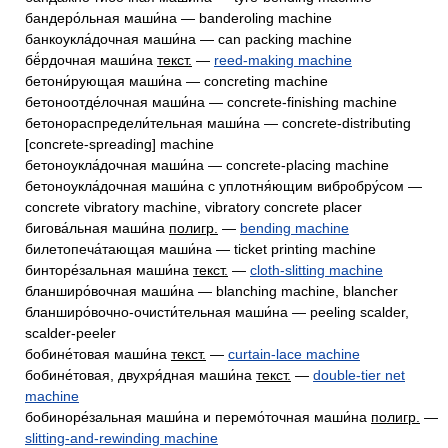
бандеро́льная маши́на — banderoling machine
банкоукла́дочная маши́на — can packing machine
бё́рдочная маши́на
текст.
—
reed-making machine
бетони́рующая маши́на — concreting machine
бетоноотде́лочная маши́на — concrete-finishing machine
бетонораспредели́тельная маши́на — concrete-distributing
[concrete-spreading] machine
бетоноукла́дочная маши́на — concrete-placing machine
бетоноукла́дочная маши́на с уплотня́ющим вибробру́сом —
concrete vibratory machine, vibratory concrete placer
бигова́льная маши́на
полигр.
—
bending machine
билетопеча́тающая маши́на — ticket printing machine
бинторе́зальная маши́на
текст.
—
cloth-slitting machine
бланширо́вочная маши́на — blanching machine, blancher
бланширо́вочно-очисти́тельная маши́на — peeling scalder,
scalder-peeler
бобине́товая маши́на
текст.
—
curtain-lace machine
бобине́товая, двухря́дная маши́на
текст.
—
double-tier net
machine
бобиноре́зальная маши́на и перемо́точная маши́на
полигр.
—
slitting-and-rewinding machine