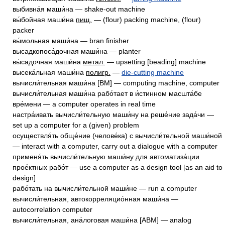
выбивна́я маши́на — shake-out machine
вы́бойная маши́на
пищ.
— (flour) packing machine, (flour)
packer
вы́мольная маши́на — bran finisher
высадкопоса́дочная маши́на — planter
вы́садочная маши́на
метал.
— upsetting [beading] machine
высека́льная маши́на
полигр.
—
die-cutting machine
вычисли́тельная маши́на [ВМ] — computing machine, computer
вычисли́тельная маши́на рабо́тает в и́стинном масшта́бе
вре́мени — a computer operates in real time
настра́ивать вычисли́тельную маши́ну на реше́ние зада́чи —
set up a computer for a (given) problem
осуществля́ть обще́ние (челове́ка) с вычисли́тельной маши́ной
— interact with a computer, carry out a dialogue with a computer
применя́ть вычисли́тельную маши́ну для автоматиза́ции
прое́ктных рабо́т — use a computer as a design tool [as an aid to
design]
рабо́тать на вычисли́тельной маши́не — run a computer
вычисли́тельная, автокорреляцио́нная маши́на —
autocorrelation computer
вычисли́тельная, ана́логовая маши́на [АВМ] — analog