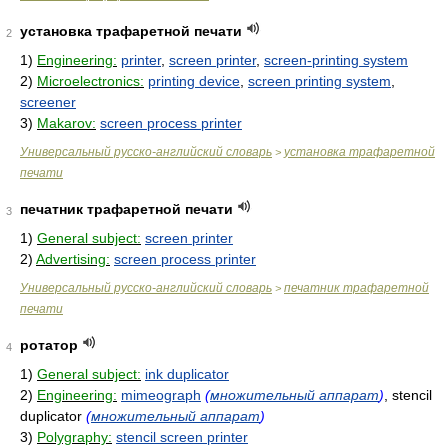
установка трафаретной печати
2
1)
Engineering:
printer
,
screen printer
,
screen-printing system
2)
Microelectronics:
printing device
,
screen printing system
,
screener
3)
Makarov:
screen process printer
Универсальный русско-английский словарь
установка трафаретной
>
печати
печатник трафаретной печати
3
1)
General subject:
screen printer
2)
Advertising:
screen process printer
Универсальный русско-английский словарь
печатник трафаретной
>
печати
ротатор
4
1)
General subject:
ink duplicator
2)
Engineering:
mimeograph
(
множительный аппарат
)
, stencil
duplicator
(
множительный аппарат
)
3)
Polygraphy:
stencil screen printer