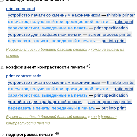
10
print command
устройство печати со сменным наконечником
—
thimble printer
отпечаток, полученный при проекционной печати
—
ratio print
характеристики, выведенные на печать
—
print specification
устройство для трафаретной печати
—
screen process printer
передавать в печать; переданный в печать
—
put into print
Русско-английский большой базовый словарь
команда выдачи на
>
печать
коэффициент контрастности печати
11
print contrast ratio
устройство печати со сменным наконечником
—
thimble printer
отпечаток, полученный при проекционной печати
—
ratio print
характеристики, выведенные на печать
—
print specification
устройство для трафаретной печати
—
screen process printer
передавать в печать; переданный в печать
—
put into print
Русско-английский большой базовый словарь
коэффициент
>
контрастности печати
подпрограмма печати
12