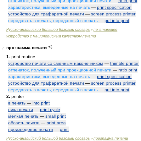
отпечаток, полученный при проекционной печати
—
ratio print
характеристики, выведенные на печать
—
print specification
устройство для трафаретной печати
—
screen process printer
передавать в печать; переданный в печать
—
put into print
Русско-английский большой базовый словарь
печатающее
>
устройство с машинописным качеством печати
программа печати
7
1.
print routine
устройство печати со сменным наконечником
—
thimble printer
отпечаток, полученный при проекционной печати
—
ratio print
характеристики, выведенные на печать
—
print specification
устройство для трафаретной печати
—
screen process printer
передавать в печать; переданный в печать
—
put into print
2.
printer
в печать
—
into print
цикл печати
—
print cycle
мелкая печать
—
small print
область печати
—
print area
произведение печати
—
print
Русско-английский большой базовый словарь
программа печати
>