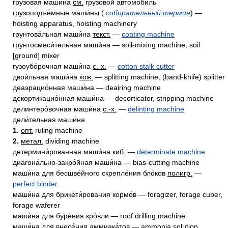
грузова́я маши́на
см.
грузовой автомобиль
грузоподъё́мные маши́ны (
собирательный термин
) —
hoisting apparatus, hoisting machinery
грунтова́льная маши́на
текст.
—
coating machine
грунтосмеси́тельная маши́на — soil-mixing machine, soil
[ground] mixer
гузоубо́рочная маши́на
с.-х.
—
cotton stalk cutter
двои́льная маши́на
кож.
— splitting machine, (band-knife) splitter
деаэрацио́нная маши́на — deairing machine
декортикацио́нная маши́на — decorticator, stripping machine
делинтеро́вочная маши́на
с.-х.
—
delinting machine
дели́тельная маши́на
1.
опт.
ruling machine
2.
метал.
dividing machine
детермини́рованная маши́на
киб.
—
determinate machine
диагона́льно-закро́йная маши́на — bias-cutting machine
маши́на для бесшве́йного скрепле́ния бло́ков
полигр.
—
perfect binder
маши́на для брикети́рования кормо́в — foragizer, forage cuber,
forage waferer
маши́на для буре́ния кро́вли — roof drilling machine
маши́на для внесе́ния аммиака́тов — ammonia solution