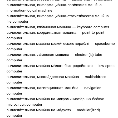
вычисли́тельная, информацио́нно-логи́ческая маши́на —
information-logical machine
вычисли́тельная, информацио́нно-статисти́ческая маши́на —
fife computer
вычисли́тельная, кла́вишная маши́на — keyboard computer
вычисли́тельная, координа́тная маши́на — point-to-point
computer
вычисли́тельная маши́на косми́ческого корабля́ — spaceborne
computer
вычисли́тельная, ла́мповая маши́на — electron(ic) tube
computer
вычисли́тельная маши́на ма́лого быстроде́йствия — low-speed
computer
вычисли́тельная, многоа́дресная маши́на — multiaddress
computer
вычисли́тельная, навигацио́нная маши́на — navigation
computer
вычисли́тельная маши́на на микроминиатю́рных бло́ках —
microcircuit computer
вычисли́тельная маши́на на мо́дулях — modular(ized)
computer