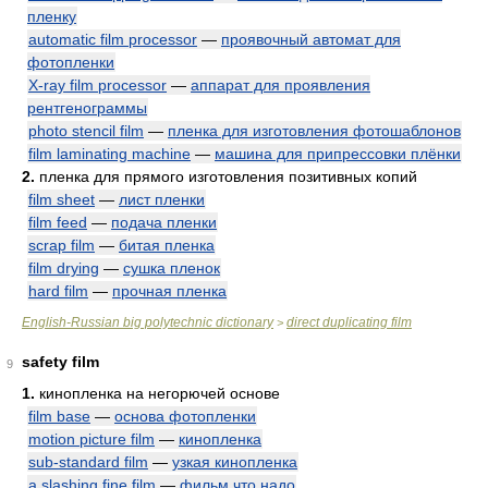
пленку
automatic film processor
—
проявочный автомат для
фотопленки
X-ray film processor
—
аппарат для проявления
рентгенограммы
photo stencil film
—
пленка для изготовления фотошаблонов
film laminating machine
—
машина для припрессовки плёнки
2.
пленка для прямого изготовления позитивных копий
film sheet
—
лист пленки
film feed
—
подача пленки
scrap film
—
битая пленка
film drying
—
сушка пленок
hard film
—
прочная пленка
English-Russian big polytechnic dictionary
direct duplicating film
>
safety film
9
1.
кинопленка на негорючей основе
film base
—
основа фотопленки
motion picture film
—
кинопленка
sub-standard film
—
узкая кинопленка
a slashing fine film
—
фильм что надо