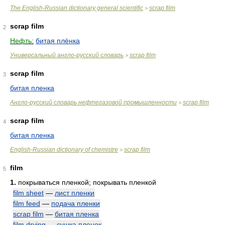
The English-Russian dictionary general scientific
scrap film
>
scrap film
2
Нефть:
битая плёнка
Универсальный англо-русский словарь
scrap film
>
scrap film
3
битая пленка
Англо-русский словарь нефтегазовой промышленности
scrap film
>
scrap film
4
битая пленка
English-Russian dictionary of chemistre
scrap film
>
film
5
1.
покрываться пленкой; покрывать пленкой
film sheet
—
лист пленки
film feed
—
подача пленки
scrap film
—
битая пленка
film drying
—
сушка пленок