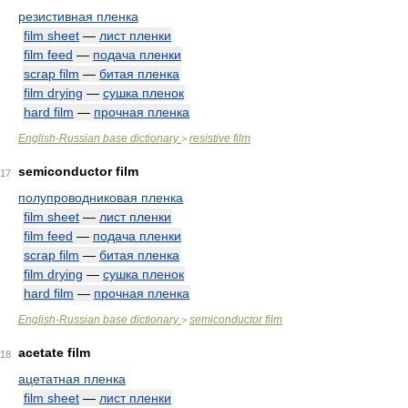
резистивная пленка
film sheet
—
лист пленки
film feed
—
подача пленки
scrap film
—
битая пленка
film drying
—
сушка пленок
hard film
—
прочная пленка
English-Russian base dictionary
resistive film
>
semiconductor film
17
полупроводниковая пленка
film sheet
—
лист пленки
film feed
—
подача пленки
scrap film
—
битая пленка
film drying
—
сушка пленок
hard film
—
прочная пленка
English-Russian base dictionary
semiconductor film
>
acetate film
18
ацетатная пленка
film sheet
—
лист пленки