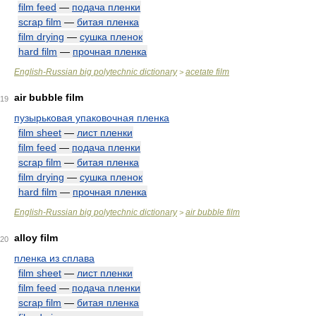
film feed
—
подача пленки
scrap film
—
битая пленка
film drying
—
сушка пленок
hard film
—
прочная пленка
English-Russian big polytechnic dictionary
acetate film
>
air bubble film
19
пузырьковая упаковочная пленка
film sheet
—
лист пленки
film feed
—
подача пленки
scrap film
—
битая пленка
film drying
—
сушка пленок
hard film
—
прочная пленка
English-Russian big polytechnic dictionary
air bubble film
>
alloy film
20
пленка из сплава
film sheet
—
лист пленки
film feed
—
подача пленки
scrap film
—
битая пленка