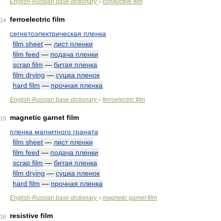
English-Russian base dictionary
conductive film
>
ferroelectric film
14
сегнетоэлектрическая пленка
film sheet
—
лист пленки
film feed
—
подача пленки
scrap film
—
битая пленка
film drying
—
сушка пленок
hard film
—
прочная пленка
English-Russian base dictionary
ferroelectric film
>
magnetic garnet film
15
пленка магнитного граната
film sheet
—
лист пленки
film feed
—
подача пленки
scrap film
—
битая пленка
film drying
—
сушка пленок
hard film
—
прочная пленка
English-Russian base dictionary
magnetic garnet film
>
resistive film
16