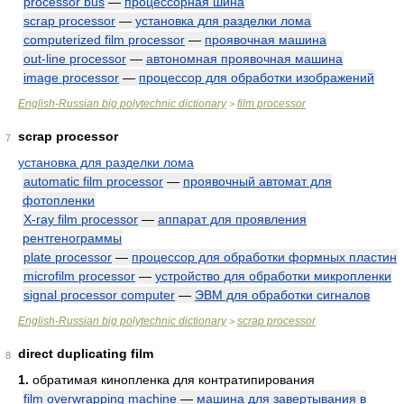
processor bus
—
процессорная шина
scrap processor
—
установка для разделки лома
computerized film processor
—
проявочная машина
out-line processor
—
автономная проявочная машина
image processor
—
процессор для обработки изображений
English-Russian big polytechnic dictionary
film processor
>
scrap processor
7
установка для разделки лома
automatic film processor
—
проявочный автомат для
фотопленки
X-ray film processor
—
аппарат для проявления
рентгенограммы
plate processor
—
процессор для обработки формных пластин
microfilm processor
—
устройство для обработки микропленки
signal processor computer
—
ЭВМ для обработки сигналов
English-Russian big polytechnic dictionary
scrap processor
>
direct duplicating film
8
1.
обратимая кинопленка для контратипирования
film overwrapping machine
—
машина для завертывания в