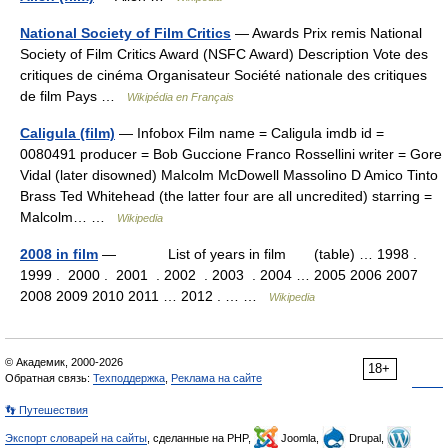
National Society of Film Critics
— Awards Prix remis National
Society of Film Critics Award (NSFC Award) Description Vote des
critiques de cinéma Organisateur Société nationale des critiques
de film Pays …
Wikipédia en Français
Caligula (film)
— Infobox Film name = Caligula imdb id =
0080491 producer = Bob Guccione Franco Rossellini writer = Gore
Vidal (later disowned) Malcolm McDowell Massolino D Amico Tinto
Brass Ted Whitehead (the latter four are all uncredited) starring =
Malcolm… …
Wikipedia
2008 in film
— List of years in film (table) … 1998 .
1999 . 2000 . 2001 . 2002 . 2003 . 2004 … 2005 2006 2007
2008 2009 2010 2011 … 2012 . … …
Wikipedia
© Академик, 2000-2026
18+
Обратная связь:
Техподдержка
,
Реклама на сайте
👣 Путешествия
Экспорт словарей на сайты
, сделанные на PHP,
Joomla,
Drupal,