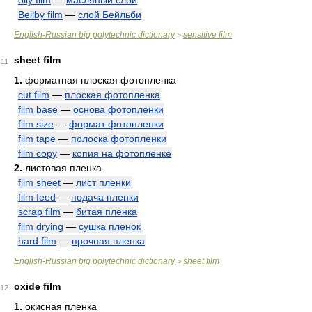
oily film
—
масляный слой
Beilby film
—
слой Бейльби
English-Russian big polytechnic dictionary
sensitive film
>
sheet film
11
1.
форматная плоская фотопленка
cut film
—
плоская фотопленка
film base
—
основа фотопленки
film size
—
формат фотопленки
film tape
—
полоска фотопленки
film copy
—
копия на фотопленке
2.
листовая пленка
film sheet
—
лист пленки
film feed
—
подача пленки
scrap film
—
битая пленка
film drying
—
сушка пленок
hard film
—
прочная пленка
English-Russian big polytechnic dictionary
sheet film
>
oxide film
12
1.
окисная пленка