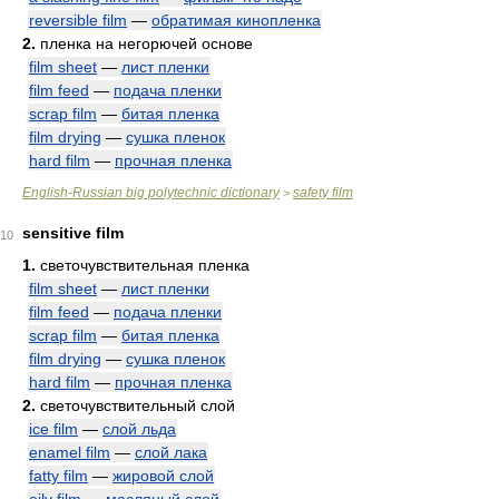
reversible film
—
обратимая кинопленка
2.
пленка на негорючей основе
film sheet
—
лист пленки
film feed
—
подача пленки
scrap film
—
битая пленка
film drying
—
сушка пленок
hard film
—
прочная пленка
English-Russian big polytechnic dictionary
safety film
>
sensitive film
10
1.
светочувствительная пленка
film sheet
—
лист пленки
film feed
—
подача пленки
scrap film
—
битая пленка
film drying
—
сушка пленок
hard film
—
прочная пленка
2.
светочувствительный слой
ice film
—
слой льда
enamel film
—
слой лака
fatty film
—
жировой слой