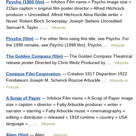
Psycho (1960 film)
— Infobox Film name = Psycho image size =
215px caption = original film poster director = Alfred Hitchcock
producer = Uncredited: Alfred Hitchcock Alma Reville writer =
Novel: Robert Bloch Screenplay: Joseph Stefano Uncredited:
Samuel A. Taylor… …
Wikipedia
Psycho (film)
— For other films using this title, see Psycho. For
the 1998 remake, see Psycho (1998 film). Psycho …
Wikipedia
The Golden Compass (film)
— The Golden Compass Theatrical
release poster Directed by Chris Weitz Produced by …
Wikipedia
Comique Film Corporation
— Création 1917 Disparition 1922
Fondateurs Joseph M. Schenck Roscoe Arbuckle …
Wikipédia en
Français
A Scrap of Paper
— Infobox Film name = A Scrap of Paper image
size = caption = director = Fatty Arbuckle producer = writer =
narrator = starring = Fatty Arbuckle music = cinematography =
editing = distributor = released = 1918 runtime = country = USA
language =… …
Wikipedia
Alien (film)
— Alien …
Wikipedia