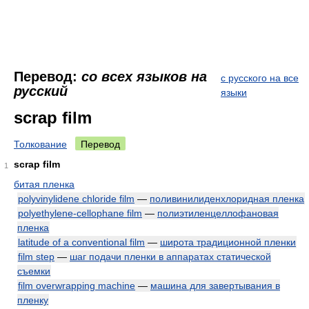
Перевод:
со всех языков на
с русского на все
русский
языки
scrap film
Толкование
Перевод
scrap film
1
битая пленка
polyvinylidene chloride film
—
поливинилиденхлоридная пленка
polyethylene-cellophane film
—
полиэтиленцеллофановая
пленка
latitude of a conventional film
—
широта традиционной пленки
film step
—
шаг подачи пленки в аппаратах статической
съемки
film overwrapping machine
—
машина для завертывания в
пленку