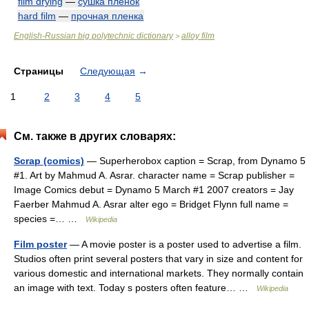
film drying
—
сушка пленок
hard film
—
прочная пленка
English-Russian big polytechnic dictionary
alloy film
>
Страницы
Следующая
→
1
2
3
4
5
См. также в других словарях:
Scrap (comics)
— Superherobox caption = Scrap, from Dynamo 5
#1. Art by Mahmud A. Asrar. character name = Scrap publisher =
Image Comics debut = Dynamo 5 March #1 2007 creators = Jay
Faerber Mahmud A. Asrar alter ego = Bridget Flynn full name =
species =… …
Wikipedia
Film poster
— A movie poster is a poster used to advertise a film.
Studios often print several posters that vary in size and content for
various domestic and international markets. They normally contain
an image with text. Today s posters often feature… …
Wikipedia