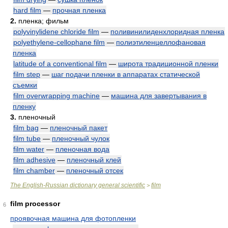
hard film
—
прочная пленка
2.
пленка; фильм
polyvinylidene chloride film
—
поливинилиденхлоридная пленка
polyethylene-cellophane film
—
полиэтиленцеллофановая
пленка
latitude of a conventional film
—
широта традиционной пленки
film step
—
шаг подачи пленки в аппаратах статической
съемки
film overwrapping machine
—
машина для завертывания в
пленку
3.
пленочный
film bag
—
пленочный пакет
film tube
—
пленочный чулок
film water
—
пленочная вода
film adhesive
—
пленочный клей
film chamber
—
пленочный отсек
The English-Russian dictionary general scientific
film
>
film processor
6
проявочная машина для фотопленки