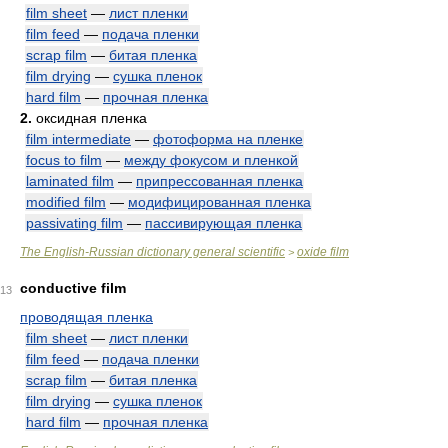
film sheet
—
лист пленки
film feed
—
подача пленки
scrap film
—
битая пленка
film drying
—
сушка пленок
hard film
—
прочная пленка
2.
оксидная пленка
film intermediate
—
фотоформа на пленке
focus to film
—
между фокусом и пленкой
laminated film
—
припрессованная пленка
modified film
—
модифицированная пленка
passivating film
—
пассивирующая пленка
The English-Russian dictionary general scientific
oxide film
>
conductive film
13
проводящая пленка
film sheet
—
лист пленки
film feed
—
подача пленки
scrap film
—
битая пленка
film drying
—
сушка пленок
hard film
—
прочная пленка