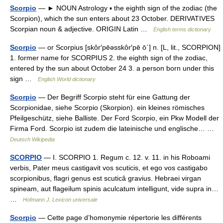
Scorpio
— ► NOUN Astrology ▪ the eighth sign of the zodiac (the
Scorpion), which the sun enters about 23 October. DERIVATIVES
Scorpian noun & adjective. ORIGIN Latin …
English terms dictionary
Scorpio
— or Scorpius [skôr′pēəsskôr′pē ō΄] n. [L, lit., SCORPION]
1. former name for SCORPIUS 2. the eighth sign of the zodiac,
entered by the sun about October 24 3. a person born under this
sign …
English World dictionary
Scorpio
— Der Begriff Scorpio steht für eine Gattung der
Scorpionidae, siehe Scorpio (Skorpion). ein kleines römisches
Pfeilgeschütz, siehe Balliste. Der Ford Scorpio, ein Pkw Modell der
Firma Ford. Scorpio ist zudem die lateinische und englische… …
Deutsch Wikipedia
SCORPIO
— I. SCORPIO 1. Regum c. 12. v. 11. in his Roboami
verbis, Pater meus castigavit vos scuticis, et ego vos castigabo
scorpionibus, flagri genus est scuticâ gravius. Hebraei virgan
spineam, aut flageilum spinis aculcatum intelligunt, vide supra in…
…
Hofmann J. Lexicon universale
Scorpio
— Cette page d’homonymie répertorie les différents