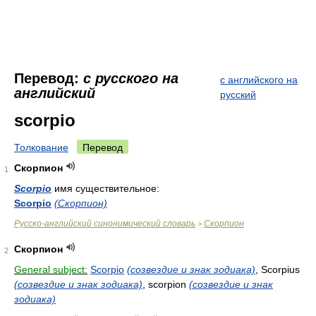
Перевод:
с русского на
с английского на
английский
русский
scorpio
Толкование
Перевод
Скорпион
1
Scorpio
имя существительное:
Scorpio
(Скорпион)
Русско-английский синонимический словарь
Скорпион
>
Скорпион
2
General subject:
Scorpio
(созвездие и знак зодиака)
, Scorpius
(созвездие и знак зодиака)
, scorpion
(созвездие и знак
зодиака)