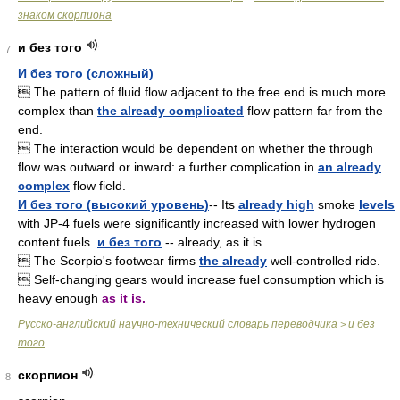
знаком скорпиона
и без того
7
И без того (сложный)
 The pattern of fluid flow adjacent to the free end is much more
complex than
the already complicated
flow pattern far from the
end.
 The interaction would be dependent on whether the through
flow was outward or inward: a further complication in
an already
complex
flow field.
И без того (высокий уровень)
-- Its
already high
smoke
levels
with JP-4 fuels were significantly increased with lower hydrogen
content fuels.
и без того
-- already, as it is
 The Scorpio's footwear firms
the already
well-controlled ride.
 Self-changing gears would increase fuel consumption which is
heavy enough
as it is.
Русско-английский научно-технический словарь переводчика
и без
>
того
скорпион
8