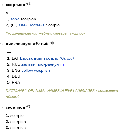
скорпион
11
м
1)
зоол
scorpion
2)
(С.)
знак Зодиака
Scorpio
Русско-английский учебный словарь
скорпион
>
лиокраниум, жёлтый
12
—
1.
LAT
Liocranium scorpio
(Ogilby)
2.
RUS
жёлтый лиокраниум
m
3.
ENG
yellow waspfish
4.
DEU
—
5.
FRA
—
DICTIONARY OF ANIMAL NAMES IN FIVE LANGUAGES
лиокраниум,
>
жёлтый
скорпион
13
1.
scorpio
2.
scorpion
3.
scorpius