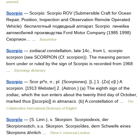
отелей
Scorpio
— Scorpio: Scorpio ROV (Submersible Craft for Ocean
Repair, Position, Inspection and Observation Remote Operated
Vehicle) беспилотный подводный аппарат. Scorpio линейка
автомобилей производства Ford Motor Company (1985 1998)
Скорпион… …
Википедия
Scorpio
— zodiacal constellation, late 14c., from L. scorpio
scorpion (see SCORPION (Cf. scorpion)). The meaning person
born under or ruled by the sign of Scorpio is recorded from 1968
…
Etymology dictionary
Scorpio
— Scor pi*o, n.; pl. {Scorpiones}. [L.] 1. (Zo[ o]l.) A
scorpion. [1913 Webster] 2. (Astron.) (a) The eighth sign of the
zodiac, which the sun enters about the twenty third day of October,
marked thus [[scorpio]] in almanacs. (b) A constellation of …
The
Collaborative International Dictionary of English
Scorpĭo
— (S. Linn.), s. Skorpion. Scorpiodexis, der
Skorpionsstich, s.u. Skorpion. Scorpioĭdes, dem Schweife eines
Skorpions ähnlich …
Pierer's Universal-Lexikon