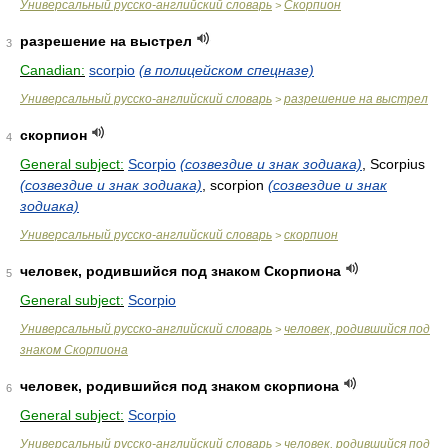
Универсальный русско-английский словарь
Скорпион
>
разрешение на выстрел
3
Canadian:
scorpio
(в полицейском спецназе)
Универсальный русско-английский словарь
разрешение на выстрел
>
скорпион
4
General subject:
Scorpio
(созвездие и знак зодиака)
, Scorpius
(созвездие и знак зодиака)
, scorpion
(созвездие и знак
зодиака)
Универсальный русско-английский словарь
скорпион
>
человек, родившийся под знаком Скорпиона
5
General subject:
Scorpio
Универсальный русско-английский словарь
человек, родившийся под
>
знаком Скорпиона
человек, родившийся под знаком скорпиона
6
General subject:
Scorpio
Универсальный русско-английский словарь
человек, родившийся под
>