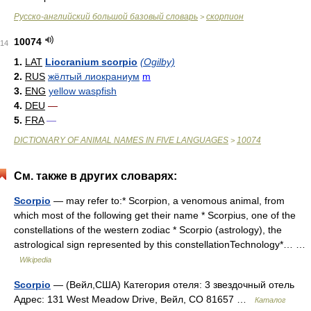
Русско-английский большой базовый словарь
скорпион
>
10074
14
1.
LAT
Liocranium scorpio
(Ogilby)
2.
RUS
жёлтый лиокраниум
m
3.
ENG
yellow waspfish
4.
DEU
—
5.
FRA
—
DICTIONARY OF ANIMAL NAMES IN FIVE LANGUAGES
10074
>
См. также в других словарях:
Scorpio
— may refer to:* Scorpion, a venomous animal, from
which most of the following get their name * Scorpius, one of the
constellations of the western zodiac * Scorpio (astrology), the
astrological sign represented by this constellationTechnology*… …
Wikipedia
Scorpio
— (Вейл,США) Категория отеля: 3 звездочный отель
Адрес: 131 West Meadow Drive, Вейл, CO 81657 …
Каталог