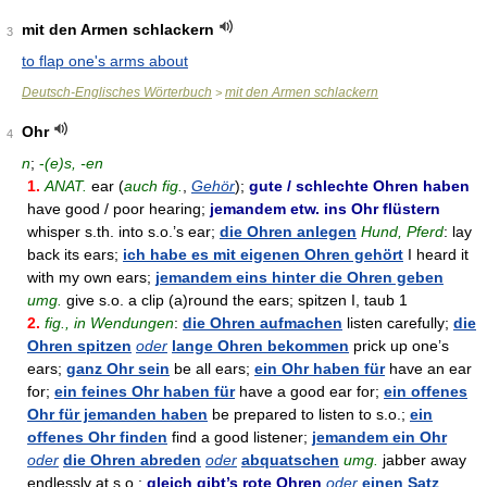
mit den Armen schlackern
3
to flap one's arms about
Deutsch-Englisches Wörterbuch
mit den Armen schlackern
>
Ohr
4
n
;
-
(e)s, -en
1.
ANAT.
ear (
auch fig.
,
Gehör
);
gute / schlechte Ohren haben
have good / poor hearing;
jemandem etw. ins Ohr flüstern
whisper s.th. into s.o.’s ear;
die Ohren anlegen
Hund, Pferd
: lay
back its ears;
ich habe es mit eigenen Ohren gehört
I heard it
with my own ears;
jemandem eins hinter die Ohren geben
umg.
give s.o. a clip (a)round the ears; spitzen I, taub 1
2.
fig., in Wendungen
:
die Ohren aufmachen
listen carefully;
die
Ohren spitzen
oder
lange Ohren bekommen
prick up one’s
ears;
ganz Ohr sein
be all ears;
ein Ohr haben für
have an ear
for;
ein feines Ohr haben für
have a good ear for;
ein offenes
Ohr für jemanden haben
be prepared to listen to s.o.;
ein
offenes Ohr finden
find a good listener;
jemandem ein Ohr
oder
die Ohren abreden
oder
abquatschen
umg.
jabber away
endlessly at s.o.;
gleich gibt’s rote Ohren
oder
einen Satz