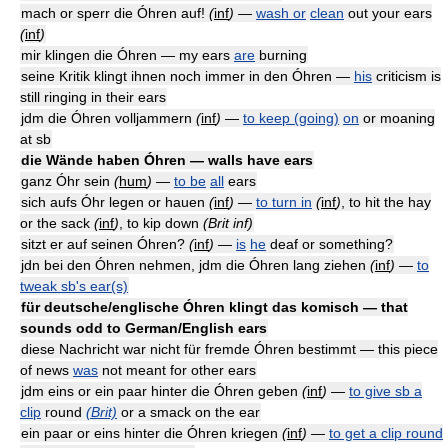
mach or sperr die Óhren auf!
(
inf
)
—
wash or
clean
out your ears
(
inf
)
mir klingen die Óhren — my ears
are
burning
seine Kritik klingt ihnen noch immer in den Óhren —
his
criticism is
still ringing in their ears
jdm die Óhren volljammern
(
inf
)
—
to keep (going)
on
or moaning
at sb
die Wände haben Óhren — walls have ears
ganz Óhr sein
(
hum
)
—
to be
all
ears
sich aufs Óhr legen or hauen
(
inf
)
—
to turn in
(
inf
)
, to hit the hay
or the sack
(
inf
)
, to kip down
(Brit inf)
sitzt er auf seinen Óhren?
(
inf
)
—
is
he
deaf or something?
jdn bei den Óhren nehmen, jdm die Óhren lang ziehen
(
inf
)
—
to
tweak sb's ear(s)
für deutsche/englische Óhren klingt das komisch — that
sounds odd to German/English ears
diese Nachricht war nicht für fremde Óhren bestimmt — this piece
of news
was
not meant for other ears
jdm eins or ein paar hinter die Óhren geben
(
inf
)
—
to give sb a
clip
round
(Brit)
or a smack on the ear
ein paar or eins hinter die Óhren kriegen
(
inf
)
—
to get a clip round