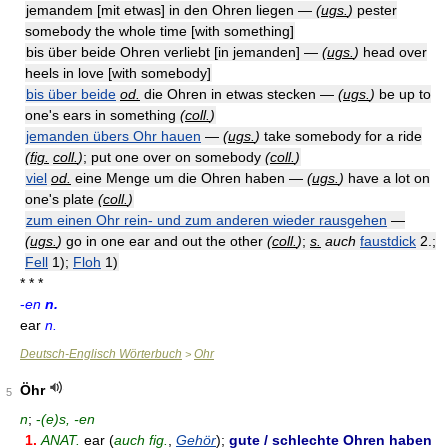
jemandem [mit etwas] in den Ohren liegen —
(
ugs.
)
pester
somebody the whole time [with something]
bis über beide Ohren verliebt [in jemanden] —
(
ugs.
)
head over
heels in love [with somebody]
bis über beide
od.
die Ohren in etwas stecken —
(
ugs.
)
be up to
one's ears in something
(
coll.
)
jemanden übers Ohr hauen
—
(
ugs.
)
take somebody for a ride
(
fig.
coll.
)
; put one over on somebody
(
coll.
)
viel
od.
eine Menge um die Ohren haben —
(
ugs.
)
have a lot on
one's plate
(
coll.
)
zum einen Ohr rein- und zum anderen wieder rausgehen
—
(
ugs.
)
go in one ear and out the other
(
coll.
)
;
s.
auch
faustdick
2.;
Fell
1);
Floh
1)
* * *
-
en
n.
ear
n.
Deutsch-Englisch Wörterbuch
Ohr
>
Öhr
5
n
;
-
(e)s, -en
1.
ANAT.
ear (
auch fig.
,
Gehör
);
gute / schlechte Ohren haben