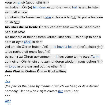
keep on
at
sb (about sth)
(
inf
)
mit halbem Óhr(e)
hinhören
or zuhören — to
half
listen, to listen
with half an ear
jdn übers Óhr hauen — to
take
sb for a ride
(
inf
)
, to pull a fast one
on sb
(
inf
)
bis über die or beide Óhren verliebt sein — to be head over
heels in love
bis über die or beide Óhren verschuldet sein — to be up to one's
ears or eyes
(Brit)
in debt
viel um die Óhren haben
(
inf
)
—
to have a
lot
on (one's plate)
(
inf
)
,
to be rushed off one's feet
(
inf
)
es ist mir zu Óhren gekommen —
it
has come to my ears
(
form
)
zum einen Óhr hinein und zum anderen wieder hinaus gehen
(
inf
)
—
to
go
in one ear and out the other
(
inf
)
dein Wort in Gottes Óhr — God willing
* * *
das
(
the part of the head by means of which we hear, or its external
part only: Her new hair-style covers
her
ears.
)
ear
* * *
Ohr