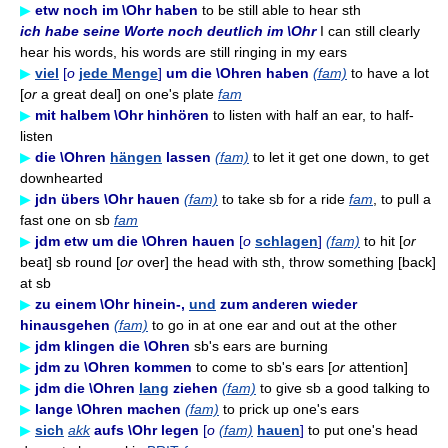
▶
etw noch im \Ohr haben
to be still able to hear sth
ich habe seine Worte noch deutlich im \Ohr
I can still clearly
hear his words, his words are still ringing in my ears
▶
viel
[
o
jede Menge
]
um die \Ohren haben
(fam)
to have a lot
[
or
a great deal] on one's plate
fam
▶
mit halbem \Ohr hinhören
to listen with half an ear, to half-
listen
▶
die \Ohren
hängen
lassen
(fam)
to let it get one down, to get
downhearted
▶
jdn übers \Ohr hauen
(fam)
to take sb for a ride
fam
, to pull a
fast one on sb
fam
▶
jdm etw um die \Ohren hauen
[
o
schlagen
]
(fam)
to hit [
or
beat] sb round [
or
over] the head with sth, throw something [back]
at sb
▶
zu einem \Ohr hinein-,
und
zum anderen wieder
hinausgehen
(fam)
to go in at one ear and out at the other
▶
jdm klingen die \Ohren
sb's ears are burning
▶
jdm zu \Ohren kommen
to come to sb's ears [
or
attention]
▶
jdm die \Ohren
lang
ziehen
(fam)
to give sb a good talking to
▶
lange \Ohren machen
(fam)
to prick up one's ears
▶
sich
akk
aufs \Ohr legen
[
o
(fam)
hauen
]
to put one's head