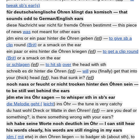
tweak sb's ear(s)
für deutsche/englische Óhren klingt das komisch — that
sounds odd to German/English ears
diese Nachricht war nicht für fremde Óhren bestimmt — this piece
of news
was
not meant for other ears
jdm eins or ein paar hinter die Óhren geben
(
inf
)
—
to give sb a
clip
round
(Brit)
or a smack on the ear
ein paar or eins hinter die Óhren kriegen
(
inf
)
—
to get a clip round
(Brit)
or a smack on the ear
or schlagen
(
inf
)
—
to hit sb
over
the head with sth
schreib es dir hinter die Óhren
(
inf
)
—
will
you (finally) get that into
your (thick) head
(
inf
)
, has that sunk in?
(
inf
)
noch nass or feucht or nicht trocken hinter den Óhren sein —
to be still wet behind the ears
jdm etw ins Óhr sagen — to whisper sth in sb's ear
die Melodie geht (
leicht
) ins Óhr — the tune is very catchy
du hast wohl Dreck or Watte in den Óhren!
(
inf
)
— are you deaf or
something?, is there something wrong with your ears?
ich habe seine Worte noch deutlich im Óhr — I can still hear
his words clearly, his words are still ringing in my ears
jdm (
mit
etw) in den Óhren liegen — to badger sb (about sth), to