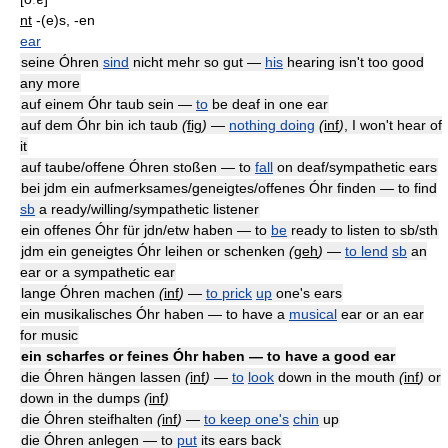
nt
-(e)s, -en
ear
seine Óhren
sind
nicht mehr so gut —
his
hearing isn't too good
any more
auf einem Óhr taub sein —
to
be deaf in one ear
auf dem Óhr bin ich taub
(
fig
)
—
nothing doing
(
inf
)
, I won't hear of
it
auf taube/offene Óhren stoßen — to
fall
on deaf/sympathetic ears
bei jdm ein aufmerksames/geneigtes/offenes Óhr finden — to find
sb
a ready/willing/sympathetic listener
ein offenes Óhr für jdn/etw haben — to
be
ready to listen to sb/sth
jdm ein geneigtes Óhr leihen or schenken
(
geh
)
—
to lend
sb
an
ear or a sympathetic ear
lange Óhren machen
(
inf
)
—
to prick
up
one's ears
ein musikalisches Óhr haben — to have a
musical
ear or an ear
for music
ein scharfes or feines Óhr haben — to have a good ear
die Óhren hängen lassen
(
inf
)
—
to
look
down in the mouth
(
inf
)
or
down in the dumps
(
inf
)
die Óhren steifhalten
(
inf
)
—
to keep one's
chin
up
die Óhren anlegen — to
put
its ears back