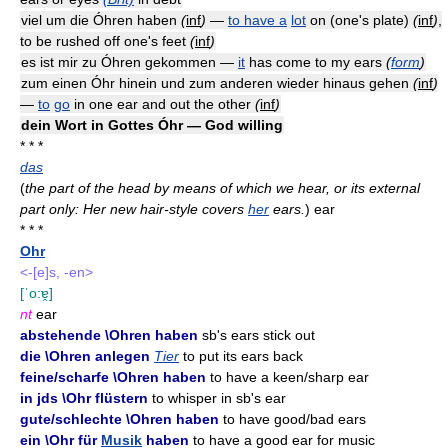
viel um die Óhren haben
(
inf
)
—
to have a
lot
on (one's plate)
(
inf
)
,
to be rushed off one's feet
(
inf
)
es ist mir zu Óhren gekommen —
it
has come to my ears
(
form
)
zum einen Óhr hinein und zum anderen wieder hinaus gehen
(
inf
)
—
to
go
in one ear and out the other
(
inf
)
dein Wort in Gottes Óhr — God willing
* * *
das
(
the part of the head by means of which we hear, or its external
part only: Her new hair-style covers
her
ears.
)
ear
* * *
Ohr
<-[e]s, -en>
[ˈo:ɐ̯]
nt
ear
abstehende \Ohren haben
sb's ears stick out
die \Ohren anlegen
Tier
to put its ears back
feine/scharfe \Ohren haben
to have a keen/sharp ear
in jds \Ohr flüstern
to whisper in sb's ear
gute/schlechte \Ohren haben
to have good/bad ears
ein \Ohr für
Musik
haben
to have a good ear for music