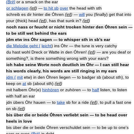
(Brit)
or a smack on the ear
or schlagen
(
inf
)
—
to hit sb
over
the head with sth
schreib es dir hinter die Óhren
(
inf
)
—
will
you (finally) get that into
your (thick) head
(
inf
)
, has that sunk in?
(
inf
)
noch nass or feucht or nicht trocken hinter den Óhren sein —
to be still wet behind the ears
jdm etw ins Óhr sagen — to whisper sth in sb's ear
die Melodie geht (
leicht
) ins Óhr — the tune is very catchy
du hast wohl Dreck or Watte in den Óhren!
(
inf
)
— are you deaf or
something?, is there something wrong with your ears?
ich habe seine Worte noch deutlich im Óhr — I can still hear
his words clearly, his words are still ringing in my ears
jdm (
mit
etw) in den Óhren liegen — to badger sb (about sth), to
keep on
at
sb (about sth)
(
inf
)
mit halbem Óhr(e)
hinhören
or zuhören — to
half
listen, to listen
with half an ear
jdn übers Óhr hauen — to
take
sb for a ride
(
inf
)
, to pull a fast one
on sb
(
inf
)
bis über die or beide Óhren verliebt sein — to be head over
heels in love
bis über die or beide Óhren verschuldet sein — to be up to one's
ears or eyes
(Brit)
in debt