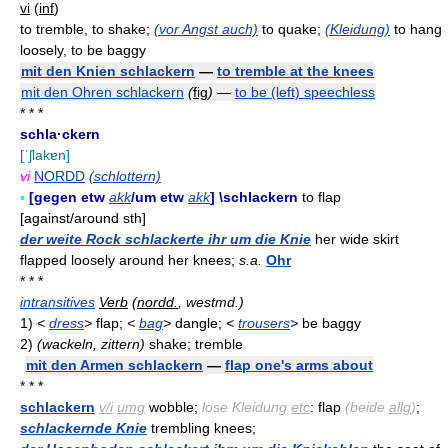
vi
(
inf
)
to tremble, to shake;
(vor Angst auch)
to quake;
(Kleidung)
to hang
loosely, to be baggy
mit den Knien schlackern
—
to tremble at the knees
mit den Ohren schlackern
(
fig
)
—
to be (left) speechless
* * *
schla·ckern
[ˈʃlakɐn]
vi
NORDD
(schlottern)
▪
[gegen etw
akk
/um etw
akk
] \schlackern
to flap
[against/around sth]
der weite Rock schlackerte ihr um die Knie
her wide skirt
flapped loosely around her knees;
s.a.
Ohr
* * *
intransitives
Verb
(
nordd.
, westmd.)
1)
<
dress
>
flap;
<
bag
>
dangle;
<
trousers
>
be baggy
2)
(wackeln, zittern)
shake; tremble
mit den Armen schlackern
—
flap one's arms about
* * *
schlackern
v/i
umg
wobble;
lose Kleidung
etc
: flap
(beide
allg
)
;
schlackernde Knie
trembling knees;