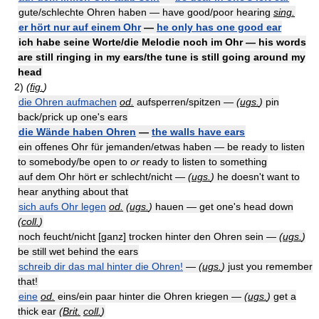
gute/schlechte Ohren haben — have good/poor hearing
sing.
er hört nur auf einem Ohr
—
he only has one good ear
ich habe seine Worte/die Melodie noch im Ohr — his words
are still ringing in my ears/the tune is still going around my
head
2)
(
fig.
)
die Ohren aufmachen
od.
aufsperren/spitzen —
(
ugs.
)
pin
back/prick up one's ears
die Wände haben Ohren
—
the walls have ears
ein offenes Ohr für jemanden/etwas haben — be ready to listen
to somebody/be open to
or
ready to listen to something
auf dem Ohr hört er schlecht/nicht —
(
ugs.
)
he doesn't want to
hear anything about that
sich aufs Ohr legen
od.
(
ugs.
)
hauen — get one's head down
(
coll.
)
noch feucht/nicht [ganz] trocken hinter den Ohren sein —
(
ugs.
)
be still wet behind the ears
schreib dir das mal hinter die Ohren!
—
(
ugs.
)
just you remember
that!
eine
od.
eins/ein paar hinter die Ohren kriegen —
(
ugs.
)
get a
thick ear
(
Brit.
coll.
)