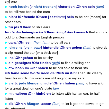
sly] one
▶
noch feucht
[
o
nicht trocken
]
hinter den \Ohren sein
(fam)
to be still wet behind the ears
▶
nicht für fremde \Ohren [bestimmt] sein
to be not [meant] for
other ears
▶
für jds \Ohren
to sb's ears
für deutsche/englische \Ohren klingt das komisch
that sounds
odd to a German/to an English person
▶
ganz \Ohr sein
(hum fam)
to be all ears
▶
jdm eins
[
o
ein paar
]
hinter die \Ohren geben
(fam)
to give sb
a clip round the ear [
or
a thick ear]
▶
ins \Ohr gehen
to be catchy
▶
ein geneigtes \Ohr finden
(geh)
to find a willing ear
▶
etw noch im \Ohr haben
to be still able to hear sth
ich habe seine Worte noch deutlich im \Ohr
I can still clearly
hear his words, his words are still ringing in my ears
▶
viel
[
o
jede Menge
]
um die \Ohren haben
(fam)
to have a lot
[
or
a great deal] on one's plate
fam
▶
mit halbem \Ohr hinhören
to listen with half an ear, to half-
listen
▶
die \Ohren
hängen
lassen
(fam)
to let it get one down, to get
downhearted