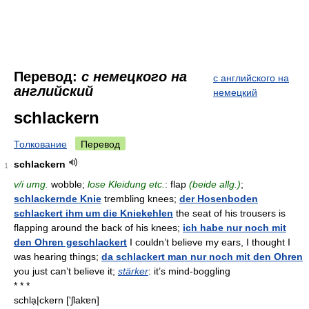
Перевод:
с немецкого на
с английского на
английский
немецкий
schlackern
Толкование
Перевод
schlackern
1
v/i umg.
wobble;
lose Kleidung etc.
: flap
(beide allg.)
;
schlackernde Knie
trembling knees;
der Hosenboden
schlackert ihm um die Kniekehlen
the seat of his trousers is
flapping around the back of his knees;
ich habe nur noch mit
den Ohren geschlackert
I couldn’t believe my ears, I thought I
was hearing things;
da schlackert man nur noch mit den Ohren
you just can’t believe it;
stärker
: it’s mind-boggling
* * *
schlạ|ckern
['ʃlakɐn]