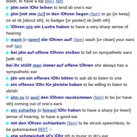
down, to have a kip
BRIT
fam
▶
jdm sein \Ohr leihen
to lend sb one's ear
▶
jdm [mit etw
dat
] in den \Ohren liegen
(fam)
to go [
or
keep]
on at sb [about sth], to badger [
or
pester] sb [with sth]
▶
\Ohren
wie
ein Luchs haben
to have a very sharp sense of
hearing
▶
mach
[
o
sperr
]
die \Ohren auf!
(fam)
wash [
or
clean] your ears
out!
fam
▶
bei jdm auf offene \Ohren stoßen
to fall on sympathetic ears
[with sb]
bei ihr stößt
man
immer auf offene \Ohren
she always has a
sympathetic ear
▶
jdn um ein offenes \Ohr bitten
to ask sb to listen to one
▶
ein offenes \Ohr für jdn/etw haben
to be willing to listen to
sb/sth
▶
jdm zu
[
o
aus
]
den \Ohren rauskommen
(fam)
to be [
or
have
sth] coming out of one's ears
▶
ein scharfes
[
o
feines
]
\Ohr haben
to have a sharp [
or
keen]
sense of hearing, to have a good ear
▶
mit den \Ohren schlackern
(fam)
to be struck speechless, to
be gobsmacked
BRIT
sl
▶
etw schmeichelt jd's \Ohr
sth is music in sb's ear