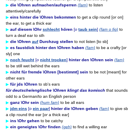
▶
die \Ohren aufmachen/aufsperren
(fam)
to listen
attentively/carefully
▶
eins hinter die \Ohren bekommen
to get a clip round [
or
on]
the ear, to get a thick ear
▶
auf diesem \Ohr
schlecht
hören
[
o
taub sein
]
(fam o fig)
to
turn a deaf ear to sth
▶
die \Ohren
auf
Durchzug stellen
to not listen [to sb]
▶
es faustdick hinter den \Ohren haben
(fam)
to be a crafty [
or
sly] one
▶
noch feucht
[
o
nicht trocken
]
hinter den \Ohren sein
(fam)
to be still wet behind the ears
▶
nicht für fremde \Ohren [bestimmt] sein
to be not [meant] for
other ears
▶
für jds \Ohren
to sb's ears
für deutsche/englische \Ohren klingt das komisch
that sounds
odd to a German/to an English person
▶
ganz \Ohr sein
(hum fam)
to be all ears
▶
jdm eins
[
o
ein paar
]
hinter die \Ohren geben
(fam)
to give sb
a clip round the ear [
or
a thick ear]
▶
ins \Ohr gehen
to be catchy
▶
ein geneigtes \Ohr finden
(geh)
to find a willing ear