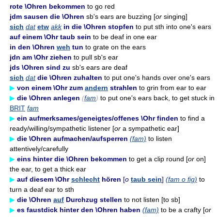
rote \Ohren bekommen
to go red
jdm sausen die \Ohren
sb's ears are buzzing [
or
singing]
sich
dat
etw
akk
in die \Ohren stopfen
to put sth into one's ears
auf einem \Ohr taub sein
to be deaf in one ear
in den \Ohren
weh
tun
to grate on the ears
jdn am \Ohr ziehen
to pull sb's ear
jds \Ohren sind zu
sb's ears are deaf
sich
dat
die \Ohren zuhalten
to put one's hands over one's ears
▶
von einem \Ohr zum
andern
strahlen
to grin from ear to ear
▶
die \Ohren anlegen
(
fam
)
to put one's ears back, to get stuck in
BRIT
fam
▶
ein aufmerksames/geneigtes/offenes \Ohr finden
to find a
ready/willing/sympathetic listener [
or
a sympathetic ear]
▶
die \Ohren aufmachen/aufsperren
(fam)
to listen
attentively/carefully
▶
eins hinter die \Ohren bekommen
to get a clip round [
or
on]
the ear, to get a thick ear
▶
auf diesem \Ohr
schlecht
hören
[
o
taub sein
]
(fam o fig)
to
turn a deaf ear to sth
▶
die \Ohren
auf
Durchzug stellen
to not listen [to sb]
▶
es faustdick hinter den \Ohren haben
(fam)
to be a crafty [
or