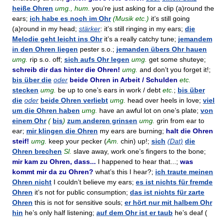
heiße Ohren
umg., hum.
you’re just asking for a clip (a)round the
ears;
ich habe es noch im Ohr
(Musik etc.)
it’s still going
(a)round in my head;
stärker
: it’s still ringing in my ears;
die
Melodie geht leicht ins Ohr
it’s a really catchy tune;
jemandem
in den Ohren liegen
pester s.o.;
jemanden übers Ohr hauen
umg.
rip s.o. off;
sich aufs Ohr legen
umg.
get some shuteye;
schreib dir das hinter die Ohren!
umg.
and don’t you forget it!;
bis über die
oder
beide Ohren in Arbeit / Schulden
etc.
stecken
umg.
be up to one’s ears in work / debt
etc.
;
bis über
die
oder
beide Ohren verliebt
umg.
head over heels in love;
viel
um die Ohren haben
umg.
have an awful lot on one’s plate;
von
einem Ohr
(
bis
)
zum anderen grinsen
umg.
grin from ear to
ear;
mir klingen die Ohren
my ears are burning;
halt die Ohren
steif!
umg.
keep your pecker (
Am.
chin) up!;
sich
(Dat)
die
Ohren brechen
Sl.
slave away, work one’s fingers to the bone;
mir kam zu Ohren, dass...
I happened to hear that...;
was
kommt mir da zu Ohren?
what’s this I hear?;
ich traute meinen
Ohren nicht
I couldn’t believe my ears;
es ist nichts für fremde
Ohren
it’s not for public consumption;
das ist nichts für zarte
Ohren
this is not for sensitive souls;
er hört nur mit halbem Ohr
hin
he’s only half listening;
auf dem Ohr ist er taub
he’s deaf (