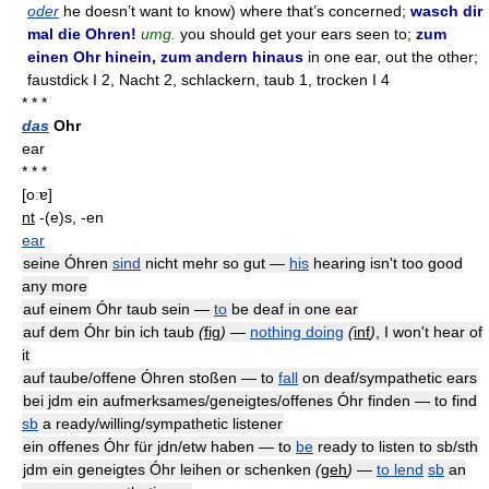
oder
he doesn’t want to know) where that’s concerned;
wasch dir
mal die Ohren!
umg.
you should get your ears seen to;
zum
einen Ohr hinein, zum andern hinaus
in one ear, out the other;
faustdick I 2, Nacht 2, schlackern, taub 1, trocken I 4
* * *
das
Ohr
ear
* * *
[oːɐ]
nt
-(e)s, -en
ear
seine Óhren
sind
nicht mehr so gut —
his
hearing isn't too good
any more
auf einem Óhr taub sein —
to
be deaf in one ear
auf dem Óhr bin ich taub
(
fig
)
—
nothing doing
(
inf
)
, I won't hear of
it
auf taube/offene Óhren stoßen — to
fall
on deaf/sympathetic ears
bei jdm ein aufmerksames/geneigtes/offenes Óhr finden — to find
sb
a ready/willing/sympathetic listener
ein offenes Óhr für jdn/etw haben — to
be
ready to listen to sb/sth
jdm ein geneigtes Óhr leihen or schenken
(
geh
)
—
to lend
sb
an