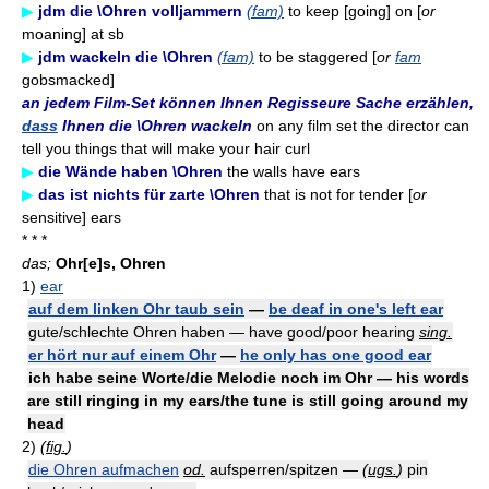
▶
jdm die \Ohren volljammern
(fam)
to keep [going] on [
or
moaning] at sb
▶
jdm wackeln die \Ohren
(fam)
to be staggered [
or
fam
gobsmacked]
an jedem Film-Set können Ihnen Regisseure Sache erzählen,
dass
Ihnen die \Ohren wackeln
on any film set the director can
tell you things that will make your hair curl
▶
die Wände haben \Ohren
the walls have ears
▶
das ist nichts für zarte \Ohren
that is not for tender [
or
sensitive] ears
* * *
das;
Ohr[e]s, Ohren
1)
ear
auf dem linken Ohr taub sein
—
be deaf in one's left ear
gute/schlechte Ohren haben — have good/poor hearing
sing.
er hört nur auf einem Ohr
—
he only has one good ear
ich habe seine Worte/die Melodie noch im Ohr — his words
are still ringing in my ears/the tune is still going around my
head
2)
(
fig.
)
die Ohren aufmachen
od.
aufsperren/spitzen —
(
ugs.
)
pin