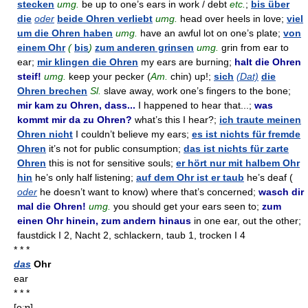
stecken
umg.
be up to one’s ears in work / debt
etc.
;
bis über
die
oder
beide Ohren verliebt
umg.
head over heels in love;
viel
um die Ohren haben
umg.
have an awful lot on one’s plate;
von
einem Ohr
(
bis
)
zum anderen grinsen
umg.
grin from ear to
ear;
mir klingen die Ohren
my ears are burning;
halt die Ohren
steif!
umg.
keep your pecker (
Am.
chin) up!;
sich
(Dat)
die
Ohren brechen
Sl.
slave away, work one’s fingers to the bone;
mir kam zu Ohren, dass...
I happened to hear that...;
was
kommt mir da zu Ohren?
what’s this I hear?;
ich traute meinen
Ohren nicht
I couldn’t believe my ears;
es ist nichts für fremde
Ohren
it’s not for public consumption;
das ist nichts für zarte
Ohren
this is not for sensitive souls;
er hört nur mit halbem Ohr
hin
he’s only half listening;
auf dem Ohr ist er taub
he’s deaf (
oder
he doesn’t want to know) where that’s concerned;
wasch dir
mal die Ohren!
umg.
you should get your ears seen to;
zum
einen Ohr hinein, zum andern hinaus
in one ear, out the other;
faustdick I 2, Nacht 2, schlackern, taub 1, trocken I 4
* * *
das
Ohr
ear
* * *
[oːɐ]