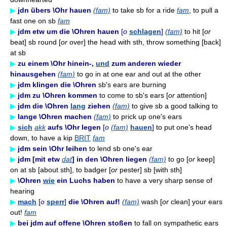
▶
jdn übers \Ohr hauen
(fam)
to take sb for a ride
fam
, to pull a
fast one on sb
fam
▶
jdm etw um die \Ohren hauen
[
o
schlagen
]
(fam)
to hit [
or
beat] sb round [
or
over] the head with sth, throw something [back]
at sb
▶
zu einem \Ohr hinein-,
und
zum anderen wieder
hinausgehen
(fam)
to go in at one ear and out at the other
▶
jdm klingen die \Ohren
sb's ears are burning
▶
jdm zu \Ohren kommen
to come to sb's ears [
or
attention]
▶
jdm die \Ohren
lang
ziehen
(fam)
to give sb a good talking to
▶
lange \Ohren machen
(fam)
to prick up one's ears
▶
sich
akk
aufs \Ohr legen
[
o
(fam)
hauen
]
to put one's head
down, to have a kip
BRIT
fam
▶
jdm sein \Ohr leihen
to lend sb one's ear
▶
jdm [mit etw
dat
] in den \Ohren liegen
(fam)
to go [
or
keep]
on at sb [about sth], to badger [
or
pester] sb [with sth]
▶
\Ohren
wie
ein Luchs haben
to have a very sharp sense of
hearing
▶
mach
[
o
sperr
]
die \Ohren auf!
(fam)
wash [
or
clean] your ears
out!
fam
▶
bei jdm auf offene \Ohren stoßen
to fall on sympathetic ears