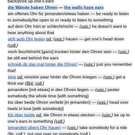
back/prick up one's ears
die Wände haben Ohren
—
the walls have ears
ein offenes Ohr für jemanden/etwas haben — be ready to listen
to somebody/be open to
or
ready to listen to something
auf dem Ohr hört er schlecht/nicht —
(
ugs.
)
he doesn't want to
hear anything about that
sich aufs Ohr legen
od.
(
ugs.
)
hauen — get one's head down
(
coll.
)
noch feucht/nicht [ganz] trocken hinter den Ohren sein —
(
ugs.
)
be still wet behind the ears
schreib dir das mal hinter die Ohren!
—
(
ugs.
)
just you remember
that!
eine
od.
eins/ein paar hinter die Ohren kriegen —
(
ugs.
)
get a
thick ear
(
Brit.
coll.
)
jemandem [mit etwas] in den Ohren liegen —
(
ugs.
)
pester
somebody the whole time [with something]
bis über beide Ohren verliebt [in jemanden] —
(
ugs.
)
head over
heels in love [with somebody]
bis über beide
od.
die Ohren in etwas stecken —
(
ugs.
)
be up to
one's ears in something
(
coll.
)
jemanden übers Ohr hauen
—
(
ugs.
)
take somebody for a ride
(
fig.
coll.
)
; put one over on somebody
(
coll.
)