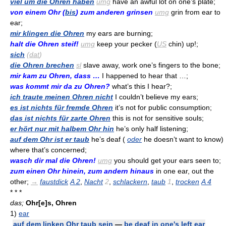
viel um die Ohren haben
umg
have an awful lot on one’s plate;
von einem Ohr (
bis
) zum anderen grinsen
umg
grin from ear to
ear;
mir klingen die Ohren
my ears are burning;
halt die Ohren steif!
umg
keep your pecker (
US
chin) up!;
sich
(
dat
)
die Ohren brechen
sl
slave away, work one’s fingers to the bone;
mir kam zu Ohren, dass …
I happened to hear that …;
was kommt mir da zu Ohren?
what’s this I hear?;
ich traute meinen Ohren nicht
I couldn’t believe my ears;
es ist nichts für fremde Ohren
it’s not for public consumption;
das ist nichts für zarte Ohren
this is not for sensitive souls;
er hört nur mit halbem Ohr hin
he’s only half listening;
auf dem Ohr ist er taub
he’s deaf (
oder
he doesn’t want to know)
where that’s concerned;
wasch dir mal die Ohren!
umg
you should get your ears seen to;
zum einen Ohr hinein, zum andern hinaus
in one ear, out the
other;
→
faustdick
A 2
,
Nacht
2
,
schlackern
,
taub
1
,
trocken
A 4
* * *
das;
Ohr[e]s, Ohren
1)
ear
auf dem linken Ohr taub sein
—
be deaf in one's left ear