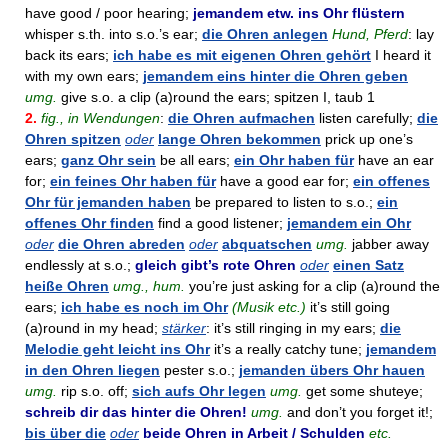
have good / poor hearing;
jemandem etw. ins Ohr flüstern
whisper s.th. into s.o.’s ear;
die Ohren anlegen
Hund, Pferd
: lay
back its ears;
ich habe es mit eigenen Ohren gehört
I heard it
with my own ears;
jemandem eins hinter die Ohren geben
umg.
give s.o. a clip (a)round the ears; spitzen I, taub 1
2.
fig., in Wendungen
:
die Ohren aufmachen
listen carefully;
die
Ohren spitzen
oder
lange Ohren bekommen
prick up one’s
ears;
ganz Ohr sein
be all ears;
ein Ohr haben für
have an ear
for;
ein feines Ohr haben für
have a good ear for;
ein offenes
Ohr für jemanden haben
be prepared to listen to s.o.;
ein
offenes Ohr finden
find a good listener;
jemandem ein Ohr
oder
die Ohren abreden
oder
abquatschen
umg.
jabber away
endlessly at s.o.;
gleich gibt’s rote Ohren
oder
einen Satz
heiße Ohren
umg., hum.
you’re just asking for a clip (a)round the
ears;
ich habe es noch im Ohr
(Musik etc.)
it’s still going
(a)round in my head;
stärker
: it’s still ringing in my ears;
die
Melodie geht leicht ins Ohr
it’s a really catchy tune;
jemandem
in den Ohren liegen
pester s.o.;
jemanden übers Ohr hauen
umg.
rip s.o. off;
sich aufs Ohr legen
umg.
get some shuteye;
schreib dir das hinter die Ohren!
umg.
and don’t you forget it!;
bis über die
oder
beide Ohren in Arbeit / Schulden
etc.