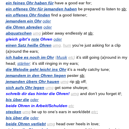
ein feines Ohr haben für
have a good ear for;
ein offenes Ohr für jemanden haben
be prepared to listen to
sb
;
ein offenes Ohr finden
find a good listener;
jemandem ein Ohr
oder
die Ohren abreden
oder
abquatschen
umg
jabber away endlessly at
sb
;
gleich gibt’s
rote
Ohren
oder
einen Satz heiße Ohren
umg
,
hum
you’re just asking for a clip
(a)round the ears;
ich habe es noch im Ohr
(
Musik
etc
)
it’s still going (a)round in my
head;
stärker
: it’s still ringing in my ears;
die Melodie geht leicht ins Ohr
it’s a really catchy tune;
jemandem in den Ohren liegen
pester
sb
;
jemanden übers Ohr hauen
umg
rip
sb
off;
sich aufs Ohr legen
umg
get some shuteye;
schreib dir das hinter die Ohren!
umg
and don’t you forget it!;
bis über die
oder
beide Ohren in Arbeit/Schulden
etc
stecken
umg
be up to one’s ears in work/debt
etc
;
bis über die
oder
beide Ohren verliebt
umg
head over heels in love;