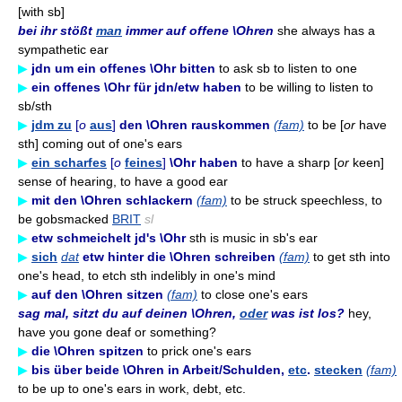
[with sb]
bei ihr stößt
man
immer auf offene \Ohren
she always has a
sympathetic ear
▶
jdn um ein offenes \Ohr bitten
to ask sb to listen to one
▶
ein offenes \Ohr für jdn/etw haben
to be willing to listen to
sb/sth
▶
jdm zu
[
o
aus
]
den \Ohren rauskommen
(fam)
to be [
or
have
sth] coming out of one's ears
▶
ein scharfes
[
o
feines
]
\Ohr haben
to have a sharp [
or
keen]
sense of hearing, to have a good ear
▶
mit den \Ohren schlackern
(fam)
to be struck speechless, to
be gobsmacked
BRIT
sl
▶
etw schmeichelt jd's \Ohr
sth is music in sb's ear
▶
sich
dat
etw hinter die \Ohren schreiben
(fam)
to get sth into
one's head, to etch sth indelibly in one's mind
▶
auf den \Ohren sitzen
(fam)
to close one's ears
sag mal, sitzt du auf deinen \Ohren,
oder
was ist los?
hey,
have you gone deaf or something?
▶
die \Ohren spitzen
to prick one's ears
▶
bis über beide \Ohren in Arbeit/Schulden,
etc
.
stecken
(fam)
to be up to one's ears in work, debt, etc.