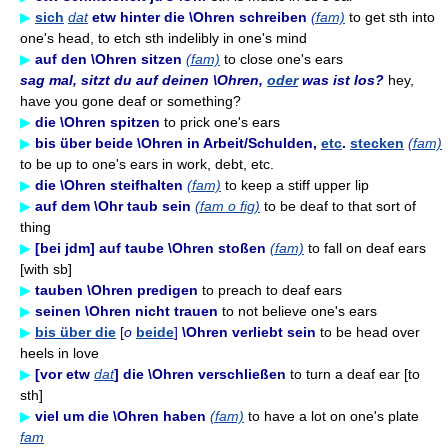
▶
sich
dat
etw hinter die \Ohren schreiben
(fam)
to get sth into
one's head, to etch sth indelibly in one's mind
▶
auf den \Ohren sitzen
(fam)
to close one's ears
sag mal, sitzt du auf deinen \Ohren,
oder
was ist los?
hey,
have you gone deaf or something?
▶
die \Ohren spitzen
to prick one's ears
▶
bis über beide \Ohren in Arbeit/Schulden,
etc
.
stecken
(fam)
to be up to one's ears in work, debt, etc.
▶
die \Ohren steifhalten
(fam)
to keep a stiff upper lip
▶
auf dem \Ohr taub sein
(fam o fig)
to be deaf to that sort of
thing
▶
[bei jdm] auf taube \Ohren stoßen
(fam)
to fall on deaf ears
[with sb]
▶
tauben \Ohren predigen
to preach to deaf ears
▶
seinen \Ohren nicht trauen
to not believe one's ears
▶
bis über die
[
o
beide
]
\Ohren verliebt sein
to be head over
heels in love
▶
[vor etw
dat
] die \Ohren verschließen
to turn a deaf ear [to
sth]
▶
viel um die \Ohren haben
(fam)
to have a lot on one's plate
fam