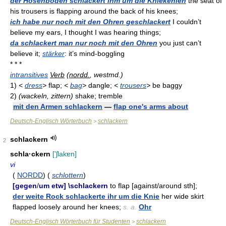
der Hosenboden schlackert ihm um die Kniekehlen
the seat of
his trousers is flapping around the back of his knees;
ich habe nur noch mit den Ohren geschlackert
I couldn’t
believe my ears, I thought I was hearing things;
da schlackert man nur noch mit den Ohren
you just can’t
believe it;
stärker
: it’s mind-boggling
* * *
intransitives
Verb
(
nordd.
, westmd.)
1)
<
dress
>
flap;
<
bag
>
dangle;
<
trousers
>
be baggy
2)
(wackeln, zittern)
shake; tremble
mit den Armen schlackern
—
flap one's arms about
Deutsch-Englisch Wörterbuch
schlackern
>
schlackern
2
schla·ckern
[ʼʃlakɐn]
vi
(
NORDD
) (
schlottern
)
[gegen
/
um etw] \schlackern
to flap [against/around sth];
der weite Rock schlackerte ihr um die Knie
her wide skirt
flapped loosely around her knees;
s. a.
Ohr
Deutsch-Englisch Wörterbuch für Studenten
schlackern
>