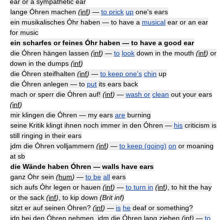
ear or a sympathetic ear
lange Óhren machen
(
inf
)
—
to prick
up
one's ears
ein musikalisches Óhr haben — to have a
musical
ear or an ear
for music
ein scharfes or feines Óhr haben — to have a good ear
die Óhren hängen lassen
(
inf
)
—
to
look
down in the mouth
(
inf
)
or
down in the dumps
(
inf
)
die Óhren steifhalten
(
inf
)
—
to keep one's
chin
up
die Óhren anlegen — to
put
its ears back
mach or sperr die Óhren auf!
(
inf
)
—
wash or
clean
out your ears
(
inf
)
mir klingen die Óhren — my ears
are
burning
seine Kritik klingt ihnen noch immer in den Óhren —
his
criticism is
still ringing in their ears
jdm die Óhren volljammern
(
inf
)
—
to keep (going)
on
or moaning
at sb
die Wände haben Óhren — walls have ears
ganz Óhr sein
(
hum
)
—
to be
all
ears
sich aufs Óhr legen or hauen
(
inf
)
—
to turn in
(
inf
)
, to hit the hay
or the sack
(
inf
)
, to kip down
(Brit inf)
sitzt er auf seinen Óhren?
(
inf
)
—
is
he
deaf or something?
jdn bei den Óhren nehmen, jdm die Óhren lang ziehen
(
inf
)
—
to