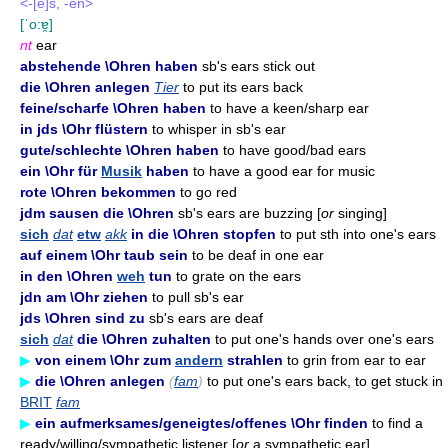
<-[e]s, -en>
[ˈo:ɐ̯]
nt
ear
abstehende \Ohren haben
sb's ears stick out
die \Ohren anlegen
Tier
to put its ears back
feine/scharfe \Ohren haben
to have a keen/sharp ear
in jds \Ohr flüstern
to whisper in sb's ear
gute/schlechte \Ohren haben
to have good/bad ears
ein \Ohr für
Musik
haben
to have a good ear for music
rote \Ohren bekommen
to go red
jdm sausen die \Ohren
sb's ears are buzzing [
or
singing]
sich
dat
etw
akk
in die \Ohren stopfen
to put sth into one's ears
auf einem \Ohr taub sein
to be deaf in one ear
in den \Ohren
weh
tun
to grate on the ears
jdn am \Ohr ziehen
to pull sb's ear
jds \Ohren sind zu
sb's ears are deaf
sich
dat
die \Ohren zuhalten
to put one's hands over one's ears
▶
von einem \Ohr zum
andern
strahlen
to grin from ear to ear
▶
die \Ohren anlegen
(
fam
)
to put one's ears back, to get stuck in
BRIT
fam
▶
ein aufmerksames/geneigtes/offenes \Ohr finden
to find a
ready/willing/sympathetic listener [
or
a sympathetic ear]