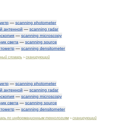
метр
—
scanning
photometer
й
антенной
—
scanning
radar
оскопия
—
scanning
microscopy
ник
света
—
scanning
source
итометр
—
scanning
densitometer
чный
словарь
сканирующий
>
метр
—
scanning
photometer
й
антенной
—
scanning
radar
оскопия
—
scanning
microscopy
ник
света
—
scanning
source
итометр
—
scanning
densitometer
варь
по
информационным
технологиям
сканирующий
>