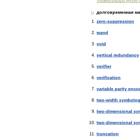
Универсальный
русско
-
долговременная
ма
11
zero
-
suppression
wand
void
vertical
redundancy
verifier
verification
variable
parity
enco
two
-
width
symbolo
two
-
dimensional
sy
two
-
dimensional
sy
truncation