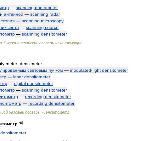
метр
—
scanning
photometer
й
антенной
—
scanning
radar
оскопия
—
scanning
microscopy
ник
света
—
scanning
source
итометр
—
scanning
densitometer
а
.
Русско
-
английский
словарь
сканирующий
>
ity
meter
;
densimeter
улированным
световым
пучком
—
modulated
-
light
densitometer
етр
—
laser
densitometer
етр
—
digital
densitometer
итометр
—
scanning
densitometer
ситометр
—
recording
densitometer
нситометр
—
recording
densitometer
ьшой
базовый
словарь
денситометр
>
итометр
densitometer