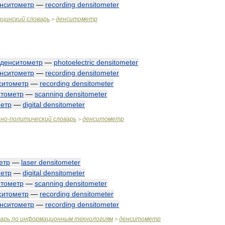
нситометр
—
recording
densitometer
ицинский
словарь
денситометр
>
денситометр
—
photoelectric
densitometer
нситометр
—
recording
densitometer
ситометр
—
recording
densitometer
итометр
—
scanning
densitometer
етр
—
digital
densitometer
нно
-
политический
словарь
денситометр
>
етр
—
laser
densitometer
етр
—
digital
densitometer
итометр
—
scanning
densitometer
ситометр
—
recording
densitometer
нситометр
—
recording
densitometer
варь
по
информационным
технологиям
денситометр
>