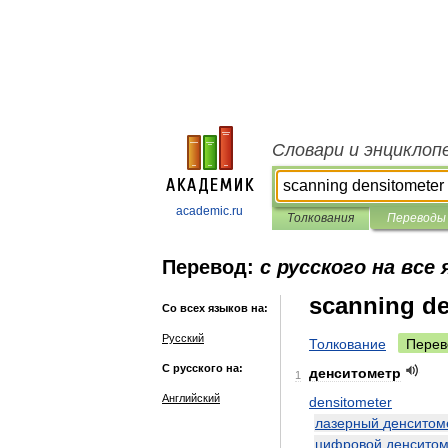
Словари и энциклоп
academic.ru
Толкования
Переводы
Перевод:
с русского на все
scanning de
Со всех языков на:
Русский
Толкование
Перев
С русского на:
денситометр
1
Английский
densitometer
лазерный
денситом
цифровой
денситом