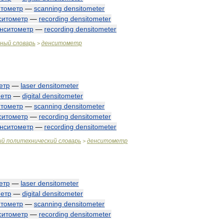
итометр
—
scanning
densitometer
ситометр
—
recording
densitometer
нситометр
—
recording
densitometer
чный
словарь
денситометр
>
етр
—
laser
densitometer
етр
—
digital
densitometer
итометр
—
scanning
densitometer
ситометр
—
recording
densitometer
нситометр
—
recording
densitometer
ый
политехнический
словарь
денситометр
>
етр
—
laser
densitometer
етр
—
digital
densitometer
итометр
—
scanning
densitometer
ситометр
—
recording
densitometer