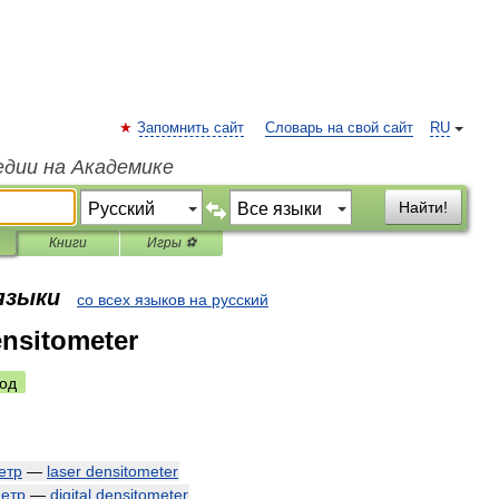
Запомнить сайт
Словарь на свой сайт
RU
едии на Академике
Найти!
Книги
Игры ⚽
 языки
со всех языков на русский
nsitometer
од
етр
—
laser
densitometer
етр
—
digital
densitometer