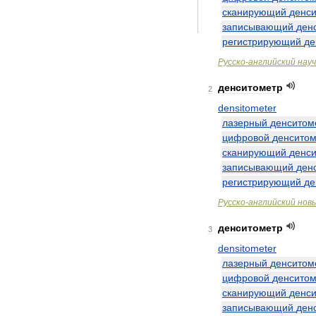
сканирующий
денс
записывающий
ден
регистрирующий
де
Русско
-
английский
нау
денситометр
2
densitometer
лазерный
денситом
цифровой
денситом
сканирующий
денс
записывающий
ден
регистрирующий
де
Русско
-
английский
нов
денситометр
3
densitometer
лазерный
денситом
цифровой
денситом
сканирующий
денс
записывающий
ден