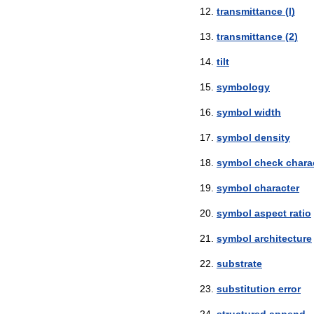
transmittance
(
l
)
transmittance
(
2
)
tilt
symbology
symbol
width
symbol
density
symbol
check
chara
symbol
character
symbol
aspect
ratio
symbol
architecture
substrate
substitution
error