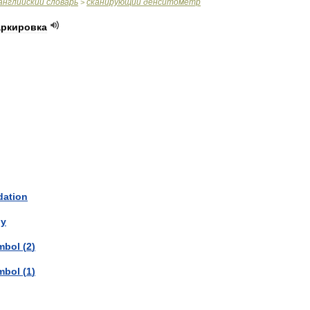
английский
словарь
сканирующий
денситометр
>
ркировка
dation
gy
mbol
(
2
)
mbol
(
1
)