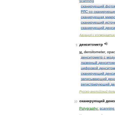
scanning
сканирующий
фото
РЛС
со
сканирующе
сканирующая
микр
сканирующий
источ
сканирующий
денс
Авиация
и
космонавтик
денситометр
9
м
.
densitometer
,
opac
денситометр
с
мод
лазерный
денситом
цифровой
денситом
сканирующий
денс
записывающий
ден
регистрирующий
де
Русско
-
английский
бол
сканирующий
денс
10
Polygraphy:
scanning