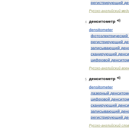
регистрирующий
де
Русско
-
английский
мед
денситометр
4
densitometer
фотоэлектрический
регистрирующий
де
записывающий
ден
сканирующий
денс
цифровой
денситом
Русско
-
английский
вое
денситометр
5
densitometer
лазерный
денситом
цифровой
денситом
сканирующий
денс
записывающий
ден
регистрирующий
де
Русско
-
английский
сло