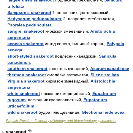
large-fruited snakeroot
подлесник трёхлистный,
Sanicula
trifoliata
Sampson's snakeroot
1. копеечник цветоножковый,
Hedysarum pedunculatum
; 2. псоралея стебельчатая,
Psoralea pedunculata
sangrel snakeroot
кирказон змеевидный,
Aristolochia
serpentaria
seneca snakeroot
истод сенега, змеиный корень,
Polygala
senega
short-styled snakeroot
подлесник канадский,
Sanicula
canadensis
southern snakeroot
копытень канадский,
Asarum canadense
thermon snakeroot
смолёвка звездчатая,
Silene stellata
Virginia snakeroot
кирказон змеевидный,
Aristolochia
serpentaria
white snakeroot
посконник морщинистый,
Eupatorium
rugosum
; посконник крапиволистный,
Eupatorium
urticaefolium
wild snakeroot
будра плющевидная,
Glechoma hederacea
English-Russian dictionary of biology and biotechnology
snakeroot
>
snakeroot
4