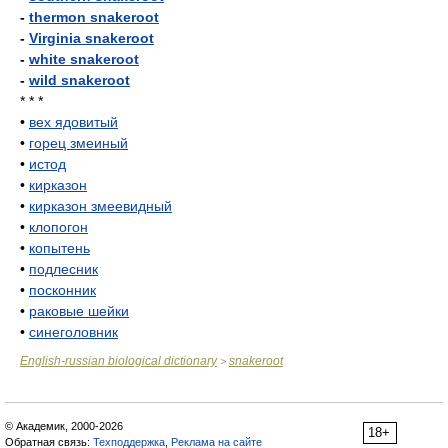
-
thermon snakeroot
-
Virginia snakeroot
-
white snakeroot
-
wild snakeroot
* * *
•
вех ядовитый
•
горец змеиный
•
истод
•
кирказон
•
кирказон змеевидный
•
клопогон
•
копытень
•
подлесник
•
посконник
•
раковые шейки
•
синеголовник
English-russian biological dictionary
snakeroot
>
© Академик, 2000-2026
18+
Обратная связь:
Техподдержка
,
Реклама на сайте