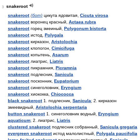
snakeroot
3
snakeroot
(бот)
цикута ядовитая,
Cicuta virosa
snakeroot
воронец красный,
Actaea rubra
snakeroot
горец змеиный,
Polygonum bistorta
snakeroot
истод,
Polygala
snakeroot
кирказон,
Aristolochia
snakeroot
клопогон,
Cimicifuga
snakeroot
копытень,
Asarum
snakeroot
лиатрис,
Liatris
snakeroot
пикрамния,
Picramnia
snakeroot
подлесник,
Sanicula
snakeroot
посконник,
Eupatorium
snakeroot
синеголовник,
Eryngium
snakeroot
хиококка,
Chiococca
black snakeroot
1. подлесник,
Sanicula
; 2. кирказон
змеевидный,
Aristolochia serpentaria
button snakeroot
1. синеголовник водный,
Eryngium
aquaticum
; 2. лиатрис,
Liatris
clustered snakeroot
подлесник собранный,
Sanicula gregaria
evergreen snakeroot
истод малолистный,
Polygala paucifolia