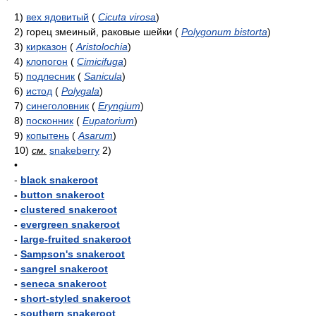
1)
вех ядовитый
(
Cicuta virosa
)
2)
горец змеиный, раковые шейки
(
Polygonum bistorta
)
3)
кирказон
(
Aristolochia
)
4)
клопогон
(
Cimicifuga
)
5)
подлесник
(
Sanicula
)
6)
истод
(
Polygala
)
7)
синеголовник
(
Eryngium
)
8)
посконник
(
Eupatorium
)
9)
копытень
(
Asarum
)
10)
см.
snakeberry
2)
•
-
black snakeroot
-
button snakeroot
-
clustered snakeroot
-
evergreen snakeroot
-
large-fruited snakeroot
-
Sampson's snakeroot
-
sangrel snakeroot
-
seneca snakeroot
-
short-styled snakeroot
-
southern snakeroot