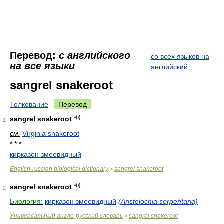
Перевод:
с английского
со всех языков на
на все языки
английский
sangrel snakeroot
Толкование
Перевод
sangrel snakeroot
1
см.
Virginia snakeroot
* * *
кирказон змеевидный
English-russian biological dictionary
sangrel snakeroot
>
sangrel snakeroot
2
Биология:
кирказон змеевидный
(Aristolochia serpentaria)
Универсальный англо-русский словарь
sangrel snakeroot
>