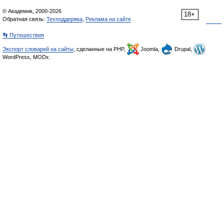
© Академик, 2000-2026
18+
Обратная связь:
Техподдержка
,
Реклама на сайте
👣 Путешествия
Экспорт словарей на сайты
, сделанные на PHP,
Joomla,
Drupal,
WordPress, MODx.