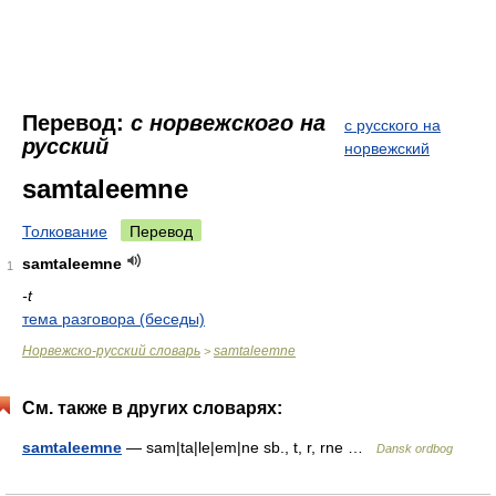
Перевод:
с норвежского на
с русского на
русский
норвежский
samtaleemne
Толкование
Перевод
samtaleemne
1
-t
тема разговора (беседы)
Норвежско-русский словарь
samtaleemne
>
См. также в других словарях:
samtaleemne
— sam|ta|le|em|ne sb., t, r, rne …
Dansk ordbog