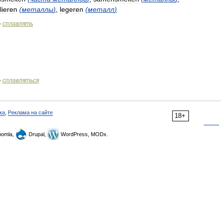
llieren
(
металлы
)
,
legeren
(
металл
)
сплавлять
>
сплавляться
>
ка
,
Реклама на сайте
18+
omla,
Drupal,
WordPress, MODx.