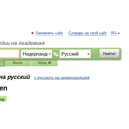
Запомнить сайт
Словарь на свой сайт
RU
едии на Академике
Найти!
Книги
Игры ⚽
на русский
с русского на нидерландский
en
од