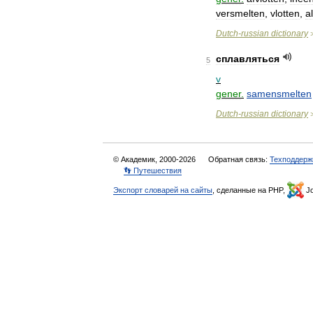
versmelten
,
vlotten
,
a
Dutch
-
russian
dictionary
сплавляться
5
v
gener
.
samensmelten
Dutch
-
russian
dictionary
© Академик, 2000-2026
Обратная связь:
Техподдерж
👣 Путешествия
Экспорт словарей на сайты
, сделанные на PHP,
Jo