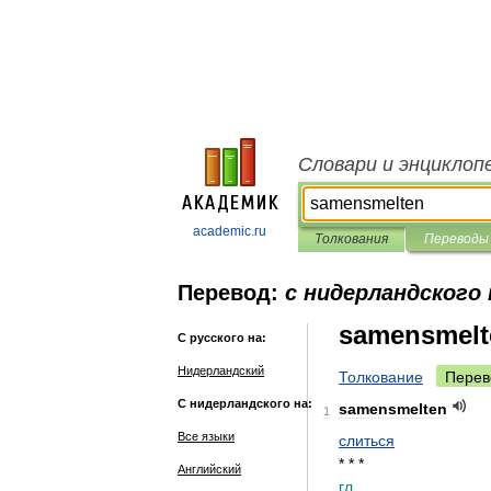
Словари и энциклоп
academic.ru
Толкования
Переводы
Перевод:
с нидерландского 
samensmelt
С русского на:
Нидерландский
Толкование
Перев
С нидерландского на:
samensmelten
1
Все языки
слиться
* * *
Английский
гл
.