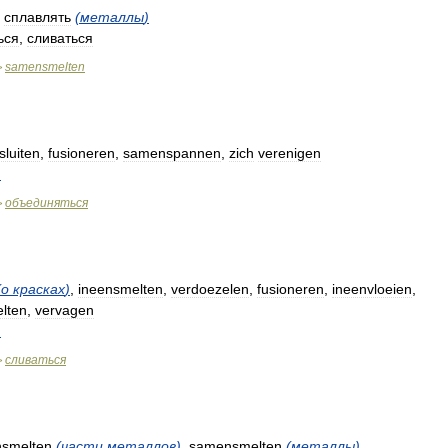
,
сплавлять
(
металлы
)
ься
,
сливаться
samensmelten
>
luiten
,
fusioneren
,
samenspannen
,
zich
verenigen
n
объединяться
>
(
о
красках
)
,
ineensmelten
,
verdoezelen
,
fusioneren
,
ineenvloeien
,
lten
,
vervagen
n
сливаться
>
nsmelten
(
части
металлов
)
,
samensmelten
(
металлы
)
,