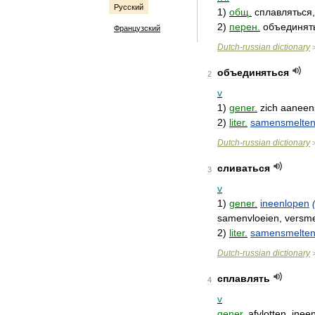
Русский
1
)
общ
.
сплавляться
2
)
перен
.
объединят
Французский
Dutch
-
russian
dictionary
объединяться
2
v
1
)
gener
.
zich
aaneens
2
)
liter
.
samensmelte
Dutch
-
russian
dictionary
сливаться
3
v
1
)
gener
.
ineenlopen
samenvloeien
,
versme
2
)
liter
.
samensmelte
Dutch
-
russian
dictionary
сплавлять
4
v
gener
.
afvlotten
,
inee