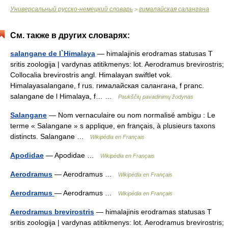
Универсальный русско-немецкий словарь
гималайская салангана
>
См. также в других словарях:
salangane de l`Himalaya
— himalajinis erodramas statusas T
sritis zoologija | vardynas atitikmenys: lot. Aerodramus brevirostris;
Collocalia brevirostris angl. Himalayan swiftlet vok.
Himalayasalangane, f rus. гималайская салангана, f pranc.
salangane de l Himalaya, f… …
Paukščių pavadinimų žodynas
Salangane
— Nom vernaculaire ou nom normalisé ambigu : Le
terme « Salangane » s applique, en français, à plusieurs taxons
distincts. Salangane …
Wikipédia en Français
Apodidae
— Apodidae …
Wikipédia en Français
Aerodramus
— Aerodramus …
Wikipédia en Français
Aerodramus
— Aerodramus …
Wikipédia en Français
Aerodramus brevirostris
— himalajinis erodramas statusas T
sritis zoologija | vardynas atitikmenys: lot. Aerodramus brevirostris;