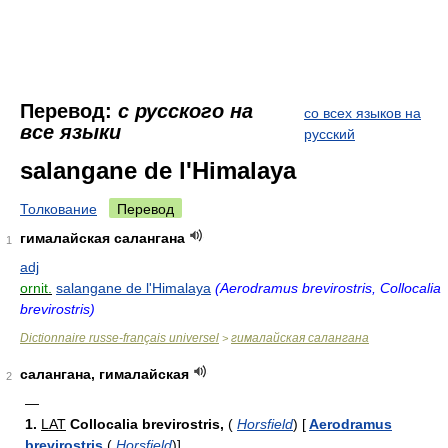
Перевод:
с русского на
со всех языков на
все языки
русский
salangane de l'Himalaya
Толкование
Перевод
гималайская салангана
1
adj
ornit.
salangane de l'Himalaya
(Aerodramus brevirostris, Collocalia
brevirostris)
Dictionnaire russe-français universel
гималайская салангана
>
салангана, гималайская
2
—
1.
LAT
Collocalia brevirostris,
(
Horsfield
)
[
Aerodramus
brevirostris
(
Horsfield
)
]