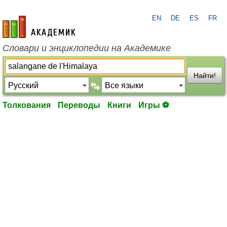
EN
DE
ES
FR
academic.ru
Словари и энциклопедии на Академике
Найти!
Толкования
Переводы
Книги
Игры ⚽