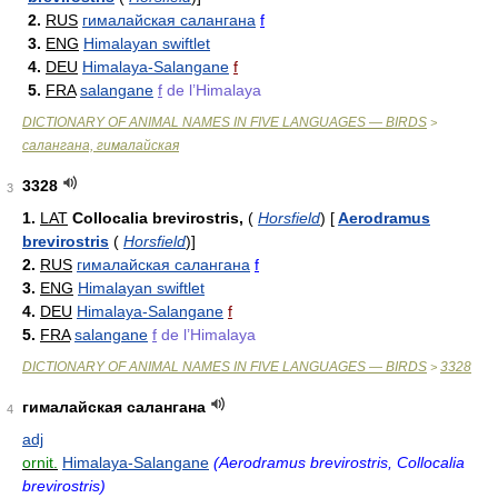
2.
RUS
гималайская салангана
f
3.
ENG
Himalayan swiftlet
4.
DEU
Himalaya-Salangane
f
5.
FRA
salangane
f
de l’Himalaya
DICTIONARY OF ANIMAL NAMES IN FIVE LANGUAGES — BIRDS
>
салангана, гималайская
3328
3
1.
LAT
Collocalia brevirostris,
(
Horsfield
)
[
Aerodramus
brevirostris
(
Horsfield
)
]
2.
RUS
гималайская салангана
f
3.
ENG
Himalayan swiftlet
4.
DEU
Himalaya-Salangane
f
5.
FRA
salangane
f
de l’Himalaya
DICTIONARY OF ANIMAL NAMES IN FIVE LANGUAGES — BIRDS
3328
>
гималайская салангана
4
adj
ornit.
Himalaya-Salangane
(Aerodramus brevirostris, Collocalia
brevirostris)