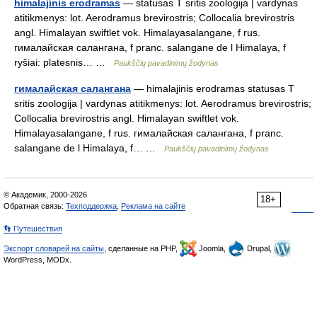
himalajinis erodramas
— statusas T sritis zoologija | vardynas
atitikmenys: lot. Aerodramus brevirostris; Collocalia brevirostris
angl. Himalayan swiftlet vok. Himalayasalangane, f rus.
гималайская салангана, f pranc. salangane de l Himalaya, f
ryšiai: platesnis… …
Paukščių pavadinimų žodynas
гималайская салангана
— himalajinis erodramas statusas T
sritis zoologija | vardynas atitikmenys: lot. Aerodramus brevirostris;
Collocalia brevirostris angl. Himalayan swiftlet vok.
Himalayasalangane, f rus. гималайская салангана, f pranc.
salangane de l Himalaya, f… …
Paukščių pavadinimų žodynas
© Академик, 2000-2026
18+
Обратная связь:
Техподдержка
,
Реклама на сайте
👣 Путешествия
Экспорт словарей на сайты
, сделанные на PHP,
Joomla,
Drupal,
WordPress, MODx.