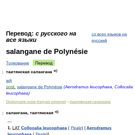
Перевод:
с русского на
со всех языков на
все языки
русский
salangane de Polynésie
Толкование
Перевод
таитянская салангана
1
adj
ornit.
salangane de Polynésie
(Aerodramus leucophaea, Collocalia
leucophaea)
Dictionnaire russe-français universel
таитянская салангана
>
салангана, таитянская
2
—
1.
LAT
Collocalia leucophaea
(
Peale
)
[
Aerodramus
leucophaea
(
Peale
)
]