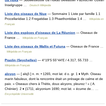
Ua Huka
— Südwestküste Ua Hukas Gewässer Pazifischer Ozean
Inselgruppe …
Deutsch Wikipedia
Liste des oiseaux de Niue
— Sommaire 1 Liste par famille 1.1
Procellariidae 1.2 Fregatidae 1.3 Phaethontidae 1.4 …
Wikipédia en
Français
Liste des espèces d'oiseaux de La Réunion
— Oiseaux de
France …
Wikipédia en Français
Liste des oiseaux de Wallis et Futuna
— Oiseaux de France …
Wikipédia en Français
Praslin (Seychelles)
— 4°19′S 55°44′E / 4.317, 55.733 …
Wikipédia en Français
alcyon
— [ alsjɔ̃ ] n. m. • 1265; mot lat. d o. gr. 1 ♦ Myth. Oiseau
marin fabuleux, dont la rencontre était un présage de calme et de
paix. « Oiseaux chers à Thétis, doux alcyons, pleurez ! » ( A.
Chénier). 2 ♦ (1711; alcyonium 1690; mot lat. « écume de… …
Encyclopédie Universelle