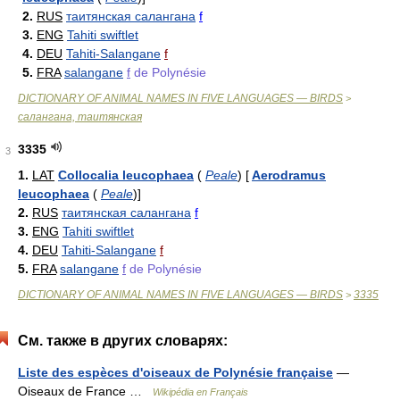
2.
RUS
таитянская салангана
f
3.
ENG
Tahiti swiftlet
4.
DEU
Tahiti-Salangane
f
5.
FRA
salangane
f
de Polynésie
DICTIONARY OF ANIMAL NAMES IN FIVE LANGUAGES — BIRDS
>
салангана, таитянская
3335
3
1.
LAT
Collocalia leucophaea
(
Peale
)
[
Aerodramus
leucophaea
(
Peale
)
]
2.
RUS
таитянская салангана
f
3.
ENG
Tahiti swiftlet
4.
DEU
Tahiti-Salangane
f
5.
FRA
salangane
f
de Polynésie
DICTIONARY OF ANIMAL NAMES IN FIVE LANGUAGES — BIRDS
3335
>
См. также в других словарях:
Liste des espèces d'oiseaux de Polynésie française
—
Oiseaux de France …
Wikipédia en Français