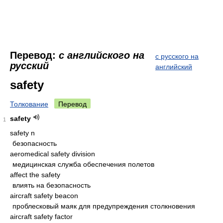
Перевод:
с английского на
с русского на
русский
английский
safety
Толкование
Перевод
safety
1
safety n
безопасность
aeromedical safety division
медицинская служба обеспечения полетов
affect the safety
влиять на безопасность
aircraft safety beacon
проблесковый маяк для предупреждения столкновения
aircraft safety factor