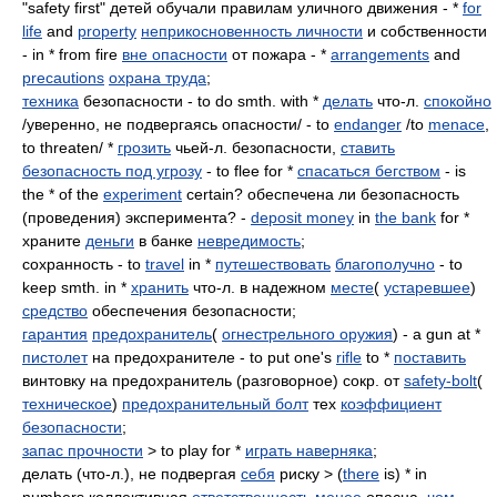
"safety first" детей обучали правилам уличного движения - *
for
life
and
property
неприкосновенность личности
и собственности
- in * from fire
вне опасности
от пожара - *
arrangements
and
precautions
охрана труда
;
техника
безопасности - to do smth. with *
делать
что-л.
спокойно
/уверенно, не подвергаясь опасности/ - to
endanger
/to
menace
,
to threaten/ *
грозить
чьей-л. безопасности,
ставить
безопасность под угрозу
- to flee for *
спасаться бегством
- is
the * of the
experiment
certain? обеспечена ли безопасность
(проведения) эксперимента? -
deposit money
in
the bank
for *
храните
деньги
в банке
невредимость
;
сохранность - to
travel
in *
путешествовать
благополучно
- to
keep smth. in *
хранить
что-л. в надежном
месте
(
устаревшее
)
средство
обеспечения безопасности;
гарантия
предохранитель
(
огнестрельного оружия
) - a gun at *
пистолет
на предохранителе - to put one's
rifle
to *
поставить
винтовку на предохранитель (разговорное) сокр. от
safety-bolt
(
техническое
)
предохранительный болт
тех
коэффициент
безопасности
;
запас прочности
> to play for *
играть наверняка
;
делать (что-л.), не подвергая
себя
риску > (
there
is) * in