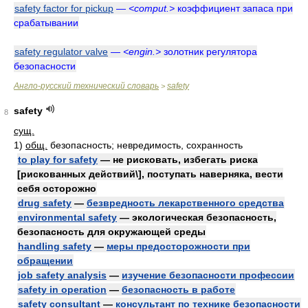
safety factor for pickup
—
<comput.>
коэффициент запаса при
срабатывании
safety regulator valve
—
<engin.>
золотник регулятора
безопасности
Англо-русский технический словарь
safety
>
safety
8
сущ.
1)
общ.
безопасность; невредимость, сохранность
to play for safety
— не рисковать, избегать риска
[рискованных действий\], поступать наверняка, вести
себя осторожно
drug safety
—
безвредность лекарственного средства
environmental safety
— экологическая безопасность,
безопасность для окружающей среды
handling safety
—
меры предосторожности при
обращении
job safety analysis
—
изучение безопасности профессии
safety in operation
—
безопасность в работе
safety consultant
—
консультант по технике безопасности