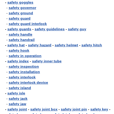
-
safety goggles
-
safety governor
-
safety ground
-
safety guard
-
safety guard interlock
-
safety guards
-
safety guidelines
-
safety guy
-
safety handle
-
safety handrail
-
safety hat
-
safety hazard
-
safety helmet
-
safety hitch
-
safety hook
-
safety in operation
-
safety index
-
safety inner tube
-
safety inspection
-
safety installation
-
safety interlock
-
safety interlock device
-
safety island
-
safety isle
-
safety jack
-
safety jaw
-
safety joint
-
safety joint box
-
safety joint pin
-
safety key
-