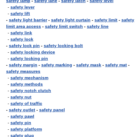
safety lamp
-
safety lane
-
safety latch
-
safety level
-
safety lever
-
safety lift
-
safety light barrier
-
safety light curtain
-
safety limit
-
safety
limit area access
-
safety limit switch
-
safety line
-
safety link
-
safety lock
-
safety lock pin
-
safety locking bolt
-
safety locking device
-
safety locking pin
-
safety margin
-
safety marking
-
safety mask
-
safety mat
-
safety measures
-
safety mechanism
-
safety methods
-
safety notch clutch
-
safety nut
-
safety of traffic
-
safety outlet
-
safety panel
-
safety pawl
-
safety pin
-
safety platform
-
safety plug