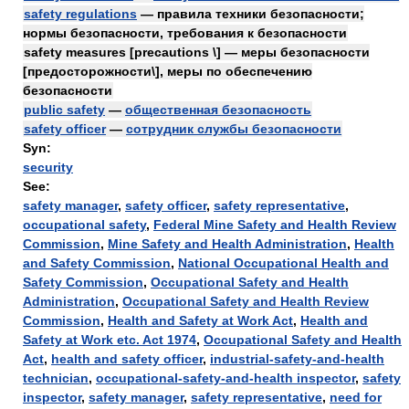
safety regulations
— правила техники безопасности;
нормы безопасности, требования к безопасности
safety measures [precautions \] — меры безопасности
[предосторожности\], меры по обеспечению
безопасности
public safety
—
общественная безопасность
safety officer
—
сотрудник службы безопасности
Syn:
security
See:
safety manager
,
safety officer
,
safety representative
,
occupational safety
,
Federal Mine Safety and Health Review
Commission
,
Mine Safety and Health Administration
,
Health
and Safety Commission
,
National Occupational Health and
Safety Commission
,
Occupational Safety and Health
Administration
,
Occupational Safety and Health Review
Commission
,
Health and Safety at Work Act
,
Health and
Safety at Work etc. Act 1974
,
Occupational Safety and Health
Act
,
health and safety officer
,
industrial-safety-and-health
technician
,
occupational-safety-and-health inspector
,
safety
inspector
,
safety manager
,
safety representative
,
need for