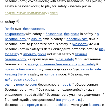
безопасность; сохранность; with safety безопасно, без риска; in
safety в безопасности; to play for safety избагать риска
English-Russian short dictionary
safety
>
safety
10
ˈseɪftɪ
сущ.
безопасность
;
сохранность
with safety ≈
безопасно
,
без
риска
in safety ≈
в
безопасности
to
assure
smb.'s safety ≈
обеспечивать
чью-л.
безопасность to jeopardize smb.'s safety ≈
рисковать
чьей-л.
безопасностью Safety first! ≈ Соблюдайте осторожность! to
play
for safety
≈
избегать риска
industrial safety ≈
техника
безопасности
на производстве
public safety
≈ общественная
безопасность,
государственная безопасность
road safety
≈
правила безопасности
уличного движения Syn:
security
,
safe
keeping
there is
safety in
numbers
посл. ≈ безопаснее
действовать сообща
;
один
в
поле
не
воин
безопасность -
public
* общественная
безопасность - with * без риска, не подвергая(сь) риску /
опасности/ - road /traffic/ * безопасность уличного движения - *
first! соблюдайте осторожность! (
на улице
и т. п.
) ;
безопасность
прежде
всего! - the
children
were given
lessons
in