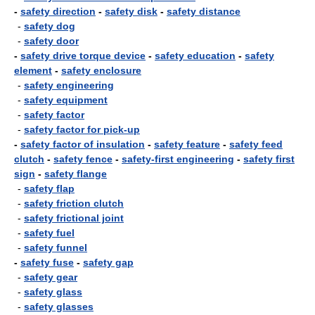
-
safety direction
-
safety disk
-
safety distance
-
safety dog
-
safety door
-
safety drive torque device
-
safety education
-
safety
element
-
safety enclosure
-
safety engineering
-
safety equipment
-
safety factor
-
safety factor for pick-up
-
safety factor of insulation
-
safety feature
-
safety feed
clutch
-
safety fence
-
safety-first engineering
-
safety first
sign
-
safety flange
-
safety flap
-
safety friction clutch
-
safety frictional joint
-
safety fuel
-
safety funnel
-
safety fuse
-
safety gap
-
safety gear
-
safety glass
-
safety glasses