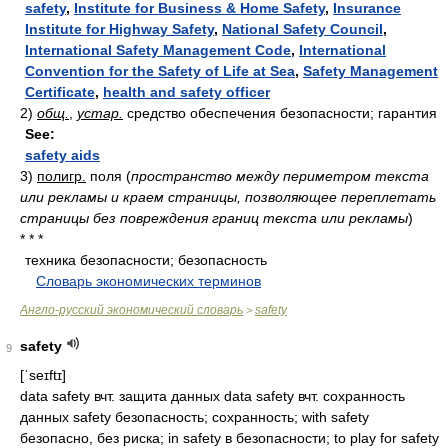
safety
,
Institute for Business & Home Safety
,
Insurance
Institute for Highway Safety
,
National Safety Council
,
International Safety Management Code
,
International
Convention for the Safety of Life at Sea
,
Safety Management
Certificate
,
health and safety officer
2)
общ.
,
устар.
средство обеспечения безопасности; гарантия
See:
safety aids
3)
полигр.
поля
(
пространство между периметром текста
или рекламы и краем страницы, позволяющее переплетать
страницы без повреждения границ текста или рекламы
)
* * *
техника безопасности; безопасность
.
.
Словарь экономических терминов
.
Англо-русский экономический словарь
safety
>
safety
9
[ˈseɪftɪ]
data safety вчт. защита данных data safety вчт. сохранность
данных safety безопасность; сохранность; with safety
безопасно, без риска; in safety в безопасности; to play for safety