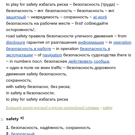
to play for safety избагать риска ~ безопасность (труда) ~
безопасность ~ вчт. безопасность ~ безопасность ~ вчт.
защитный
~ невредимость ~ сохранность ~
at work
безопасность на рабочем месте ~ first! соблюдайте
осторожность!;
road safety правила безопасности уличного движения ~ from
disclosure
гарантия от разглашения
информации
~ in
operation
безопасность в работе
~ in operation
безопасность в
эксплуатации
~ of
navigation
безопасность судоходства there is
~ in numbers посл. безопаснее
действовать
сообща
;
= один в поле не воин traffic ~ безопасность дорожного
движения safety безопасность;
сохранность;
with safety безопасно, без риска;
in safety в безопасности;
to play for safety избагать риска
Большой англо-русский и русско-английский словарь
safety
>
safety
11
1.
безопасность, надёжность, сохранность
2.
безопасный