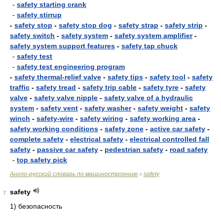
-
safety starting crank
-
safety stirrup
-
safety stop
-
safety stop dog
-
safety strap
-
safety strip
-
safety switch
-
safety system
-
safety system amplifier
-
safety system support features
-
safety tap chuck
-
safety test
-
safety test engineering program
-
safety thermal-relief valve
-
safety tips
-
safety tool
-
safety
traffic
-
safety tread
-
safety trip cable
-
safety tyre
-
safety
valve
-
safety valve nipple
-
safety valve of a hydraulic
system
-
safety vent
-
safety washer
-
safety weight
-
safety
winch
-
safety-wire
-
safety wiring
-
safety working area
-
safety working conditions
-
safety zone
-
active car safety
-
complete safety
-
electrical safety
-
electrical controlled fall
safety
-
passive car safety
-
pedestrian safety
-
road safety
-
top safety pick
Англо-русский словарь по машиностроению
safety
>
safety
7
1) безопасность