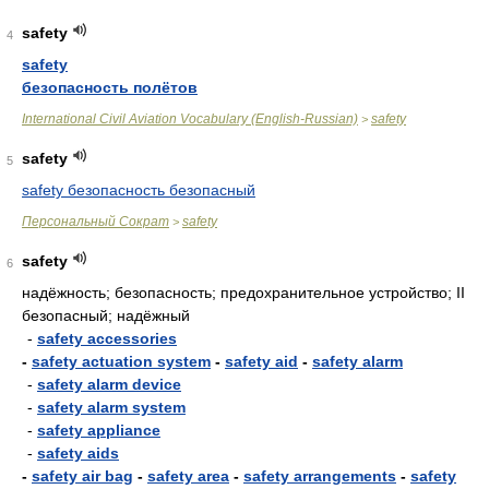
safety
4
safety
безопасность полётов
International Civil Aviation Vocabulary (English-Russian)
safety
>
safety
5
safety безопасность безопасный
Персональный Сократ
safety
>
safety
6
надёжность; безопасность; предохранительное устройство; II
безопасный; надёжный
-
safety accessories
-
safety actuation system
-
safety aid
-
safety alarm
-
safety alarm device
-
safety alarm system
-
safety appliance
-
safety aids
-
safety air bag
-
safety area
-
safety arrangements
-
safety