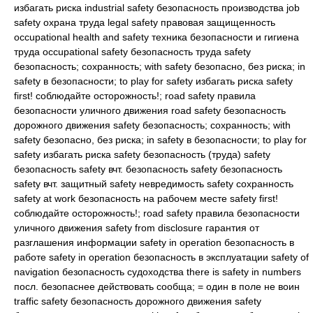
избагать риска industrial safety безопасность производства job
safety охрана труда legal safety правовая защищенность
occupational health and safety техника безопасности и гигиена
труда occupational safety безопасность труда safety
безопасность; сохранность; with safety безопасно, без риска; in
safety в безопасности; to play for safety избагать риска safety
first! соблюдайте осторожность!; road safety правила
безопасности уличного движения road safety безопасность
дорожного движения safety безопасность; сохранность; with
safety безопасно, без риска; in safety в безопасности; to play for
safety избагать риска safety безопасность (труда) safety
безопасность safety вчт. безопасность safety безопасность
safety вчт. защитный safety невредимость safety сохранность
safety at work безопасность на рабочем месте safety first!
соблюдайте осторожность!; road safety правила безопасности
уличного движения safety from disclosure гарантия от
разглашения информации safety in operation безопасность в
работе safety in operation безопасность в эксплуатации safety of
navigation безопасность судоходства there is safety in numbers
посл. безопаснее действовать сообща; = один в поле не воин
traffic safety безопасность дорожного движения safety