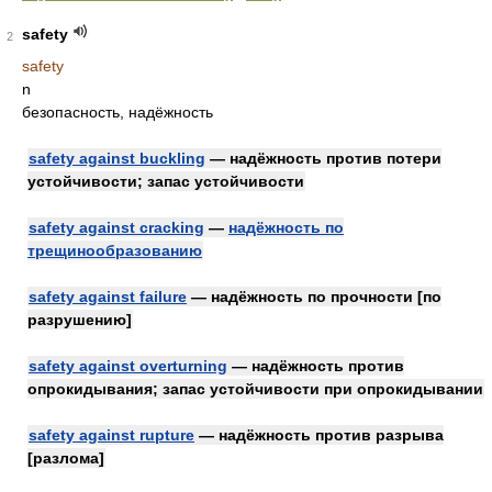
safety
2
safety
n
безопасность, надёжность
safety against buckling
— надёжность против потери
устойчивости; запас устойчивости
safety against cracking
—
надёжность по
трещинообразованию
safety against failure
— надёжность по прочности [по
разрушению]
safety against overturning
— надёжность против
опрокидывания; запас устойчивости при опрокидывании
safety against rupture
— надёжность против разрыва
[разлома]