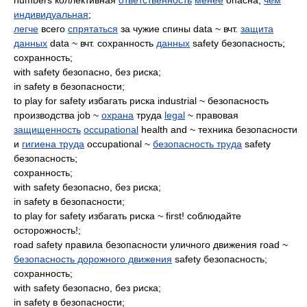
numbers коллективная
ответственность
менее
опасна,
чем
индивидуальная
;
легче
всего
спрятаться
за чужие спины data ~ вчт.
защита
данных
data ~ вчт. сохранность
данных
safety безопасность;
сохранность;
with safety безопасно, без риска;
in safety в безопасности;
to play for safety избагать риска industrial ~ безопасность
производства job ~
охрана
труда
legal
~ правовая
защищенность
occupational
health and ~ техника безопасности
и
гигиена труда
occupational ~
безопасность труда
safety
безопасность;
сохранность;
with safety безопасно, без риска;
in safety в безопасности;
to play for safety избагать риска ~ first! соблюдайте
осторожность!;
road safety правила безопасности уличного движения road ~
безопасность дорожного движения
safety безопасность;
сохранность;
with safety безопасно, без риска;
in safety в безопасности;