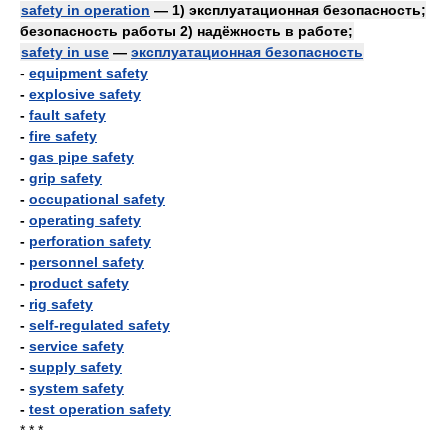
safety in operation
— 1) эксплуатационная безопасность;
безопасность работы 2) надёжность в работе;
safety in use
—
эксплуатационная безопасность
-
equipment safety
-
explosive safety
-
fault safety
-
fire safety
-
gas pipe safety
-
grip safety
-
occupational safety
-
operating safety
-
perforation safety
-
personnel safety
-
product safety
-
rig safety
-
self-regulated safety
-
service safety
-
supply safety
-
system safety
-
test operation safety
* * *