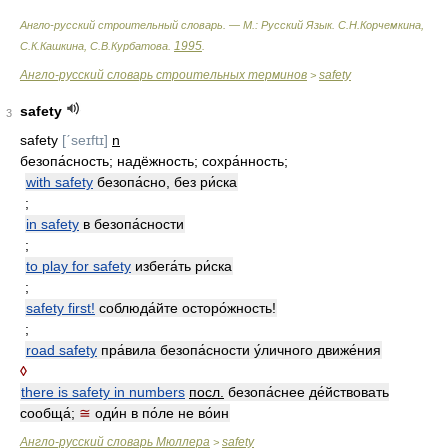
Англо-русский строительный словарь. — М.: Русский Язык
.
С.Н.Корчемкина,
1995
С.К.Кашкина, С.В.Курбатова
.
.
Англо-русский словарь строительных терминов
safety
>
safety
3
safety
[ˊseɪftɪ]
n
безопа́сность; надёжность; сохра́нность;
with safety
безопа́сно, без ри́ска
;
in safety
в безопа́сности
;
to play for safety
избега́ть ри́ска
;
safety first!
соблюда́йте осторо́жность!
;
road safety
пра́вила безопа́сности у́личного движе́ния
◊
there is safety in numbers
посл.
безопа́снее де́йствовать
сообща́;
≅
оди́н в по́ле не во́ин
Англо-русский словарь Мюллера
safety
>