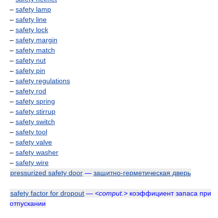
–
safety lamp
–
safety line
–
safety lock
–
safety margin
–
safety match
–
safety nut
–
safety pin
–
safety regulations
–
safety rod
–
safety spring
–
safety stirrup
–
safety switch
–
safety tool
–
safety valve
–
safety washer
–
safety wire
pressurized safety door
—
защитно-герметическая дверь
safety factor for dropout
—
<comput.>
коэффициент запаса при
отпускании