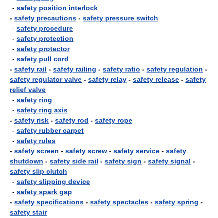
-
safety position interlock
-
safety precautions
-
safety pressure switch
-
safety procedure
-
safety protection
-
safety protector
-
safety pull cord
-
safety rail
-
safety railing
-
safety ratio
-
safety regulation
-
safety regulator valve
-
safety relay
-
safety release
-
safety
relief valve
-
safety ring
-
safety ring axis
-
safety risk
-
safety rod
-
safety rope
-
safety rubber carpet
-
safety rules
-
safety screen
-
safety screw
-
safety service
-
safety
shutdown
-
safety side rail
-
safety sign
-
safety signal
-
safety slip clutch
-
safety slipping device
-
safety spark gap
-
safety specifications
-
safety spectacles
-
safety spring
-
safety stair