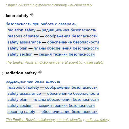
English-Russian big medical dictionary
nuclear safety
>
laser safety
5
безопасность при работе с лазерами
radiation safety
—
радиационная безопасность
reasons of safety
—
соображения безопасности
safety assuarance
—
обеспечение безопасности
safety plan
—
планы обеспечения безопасности
safety section
—
секция техники безопасности
The English-Russian dictionary general scientific
laser safety
>
radiation safety
6
радиационная безопасность
reasons of safety
—
соображения безопасности
safety assuarance
—
обеспечение безопасности
safety plan
—
планы обеспечения безопасности
safety section
—
секция техники безопасности
securing safety
—
обеспечивание безопасности
The English-Russian dictionary general scientific
radiation safety
>