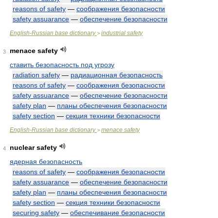
reasons of safety
—
соображения безопасности
safety assuarance
—
обеспечение безопасности
English-Russian base dictionary
industrial safety
>
menace safety
3
ставить безопасность под угрозу
radiation safety
—
радиационная безопасность
reasons of safety
—
соображения безопасности
safety assuarance
—
обеспечение безопасности
safety plan
—
планы обеспечения безопасности
safety section
—
секция техники безопасности
English-Russian base dictionary
menace safety
>
nuclear safety
4
ядерная безопасность
reasons of safety
—
соображения безопасности
safety assuarance
—
обеспечение безопасности
safety plan
—
планы обеспечения безопасности
safety section
—
секция техники безопасности
securing safety
—
обеспечивание безопасности