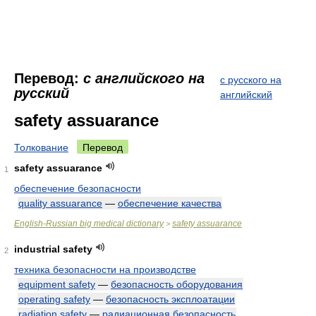
Перевод:
с английского на
с русского на
русский
английский
safety assuarance
Толкование
Перевод
safety assuarance
1
обеспечение безопасности
quality assuarance
—
обеспечение качества
English-Russian big medical dictionary
safety assuarance
>
industrial safety
2
техника безопасности на производстве
equipment safety
—
безопасность оборудования
operating safety
—
безопасность эксплоатации
radiation safety
—
радиационная безопасность