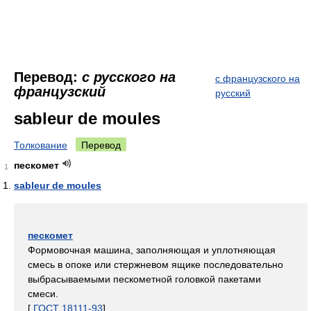
Перевод:
с русского на
с французского на
французский
русский
sableur de moules
Толкование
Перевод
пескомет
1
sableur de moules
пескомет
Формовочная машина, заполняющая и уплотняющая
смесь в опоке или стержневом ящике последовательно
выбрасываемыми пескометной головкой пакетами
смеси.
[
ГОСТ 18111-93
]