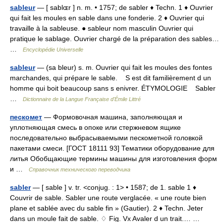
sableur
— [ sablɶr ] n. m. • 1757; de sabler ♦ Techn. 1 ♦ Ouvrier
qui fait les moules en sable dans une fonderie. 2 ♦ Ouvrier qui
travaille à la sableuse. ● sableur nom masculin Ouvrier qui
pratique le sablage. Ouvrier chargé de la préparation des sables…
…
Encyclopédie Universelle
sableur
— (sa bleur) s. m. Ouvrier qui fait les moules des fontes
marchandes, qui prépare le sable. S est dit familièrement d un
homme qui boit beaucoup sans s enivrer. ÉTYMOLOGIE Sabler
…
Dictionnaire de la Langue Française d'Émile Littré
пескомет
— Формовочная машина, заполняющая и
уплотняющая смесь в опоке или стержневом ящике
последовательно выбрасываемыми пескометной головкой
пакетами смеси. [ГОСТ 18111 93] Тематики оборудование для
литья Обобщающие термины машины для изготовления форм
и …
Справочник технического переводчика
sabler
— [ sable ] v. tr. <conjug. : 1> • 1587; de 1. sable 1 ♦
Couvrir de sable. Sabler une route verglacée. « une route bien
plane et sablée avec du sable fin » (Gautier). 2 ♦ Techn. Jeter
dans un moule fait de sable. ♢ Fig. Vx Avaler d un trait.… …