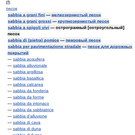
(f)
песок
sabbia a grani fini
—
мелкозернистый песок
sabbia a grani grossi
—
крупнозернистый песок
sabbia a spigoli vivi
— острогранный [остроугольный]
песок
sabbia di (pietra) pomice
—
пемзовый песок
sabbia per pavimentazione stradale
—
песок для дорожных
покрытий
—
sabbia acquifera
—
sabbia alluvionale
—
sabbia argillosa
—
sabbia basaltica
—
sabbia calcarea
—
sabbia da fonderia
—
sabbia da forme
—
sabbia da intonaco
—
sabbia da sabbiatrice
—
sabbia d'alluvione
—
sabbia di cava
—
sabbia di duna