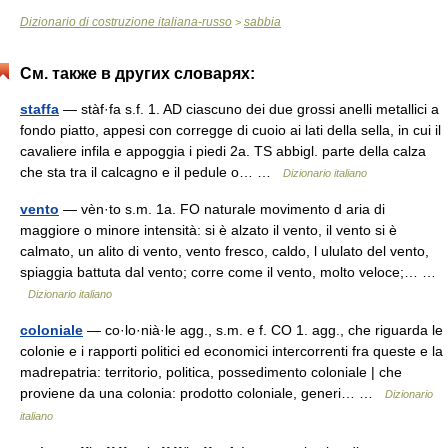
Dizionario di costruzione italiana-russo
sabbia
>
См. также в других словарях:
staffa
— stàf·fa s.f. 1. AD ciascuno dei due grossi anelli metallici a
fondo piatto, appesi con corregge di cuoio ai lati della sella, in cui il
cavaliere infila e appoggia i piedi 2a. TS abbigl. parte della calza
che sta tra il calcagno e il pedule o… …
Dizionario italiano
vento
— vèn·to s.m. 1a. FO naturale movimento d aria di
maggiore o minore intensità: si è alzato il vento, il vento si è
calmato, un alito di vento, vento fresco, caldo, l ululato del vento,
spiaggia battuta dal vento; corre come il vento, molto veloce;… …
Dizionario italiano
coloniale
— co·lo·nià·le agg., s.m. e f. CO 1. agg., che riguarda le
colonie e i rapporti politici ed economici intercorrenti fra queste e la
madrepatria: territorio, politica, possedimento coloniale | che
proviene da una colonia: prodotto coloniale, generi… …
Dizionario
italiano