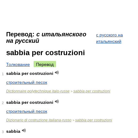
Перевод:
с итальянского
с русского на
на русский
итальянский
sabbia per costruzioni
Толкование
Перевод
sabbia per costruzioni
1
строительный песок
Dictionnaire polytechnique italo-russe
sabbia per costruzioni
>
sabbia per costruzioni
2
строительный песок
Dizionario di costruzione italiana-russo
sabbia per costruzioni
>
sabbia
3