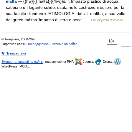
malta
— {{hw}}{{malta}}{{/hw}}s. f. Impasto plastico di acqua,
sabbia e un legante solido; usata nelle costruzioni edilizie per la
sua facoltà di indurire. ETIMOLOGIA: dal lat. maltha, a sua volta
dal greco máltha ‘impasto di cera e pece’ …
Enciclopedia di italiano
© Академик, 2000-2026
18+
Обратная связь:
Техподдержка
,
Реклама на сайте
👣 Путешествия
Экспорт словарей на сайты
, сделанные на PHP,
Joomla,
Drupal,
WordPress, MODx.