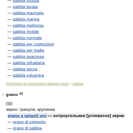
—
sabbia grossa
—
sabbia lavata
—
sabbia macinata
—
sabbia marina
—
sabbia melmosa
—
sabbia mobile
—
sabbia normale
—
sabbia per costruzioni
—
sabbia per malta
—
sabbia quarzosa
—
sabbia refrattaria
—
sabbia secca
—
sabbia vulcanica
Dizionario di costruzione italiana-russo
sabbia
>
grano
2
(m)
зерно; гранула, крупинка
grano a spigoli vivi
— остроугольное [угловатое] зерно
—
grano di cemento
—
grano di sabbia