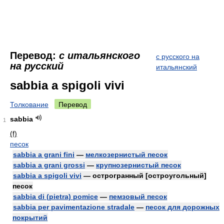
Перевод:
с итальянского
с русского на
на русский
итальянский
sabbia a spigoli vivi
Толкование
Перевод
sabbia
1
(f)
песок
sabbia a grani fini
—
мелкозернистый песок
sabbia a grani grossi
—
крупнозернистый песок
sabbia a spigoli vivi
— острогранный [остроугольный]
песок
sabbia di (pietra) pomice
—
пемзовый песок
sabbia per pavimentazione stradale
—
песок для дорожных
покрытий