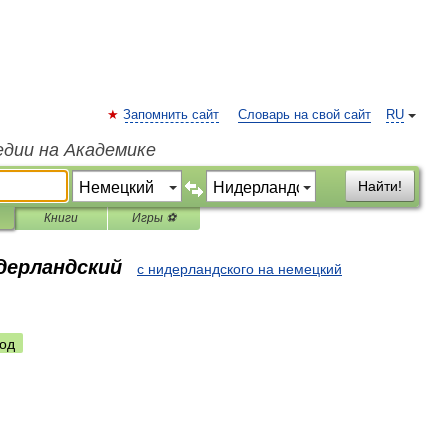
Запомнить сайт
Словарь на свой сайт
RU
едии на Академике
Найти!
Книги
Игры ⚽
идерландский
с нидерландского на немецкий
од