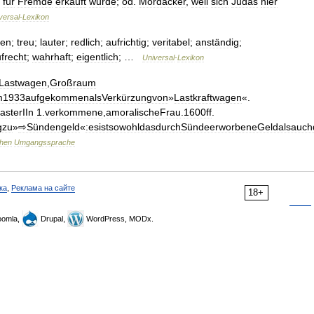
für
Fremde
erkauft
wurde
;
od
.
Mordacker
,
weil
sich
Judas
hier
versal
-
Lexikon
fen
;
treu
;
lauter
;
redlich
;
aufrichtig
;
veritabel
;
anständig
;
frecht
;
wahrhaft
;
eigentlich
; …
Universal
-
Lexikon
Lastwagen
,
Großraum
1933aufgekommenalsVerkürzungvon
»
Lastkraftwagen
«.
asterIIn
1
.
verkommene
,
amoralischeFrau
.
1600ff
.
gzu
»
⇨Sündengeld
«
:esistsowohldasdurchSündeerworbeneGeldalsauch
hen
Umgangssprache
ка
,
Реклама на сайте
18+
omla,
Drupal,
WordPress, MODx.