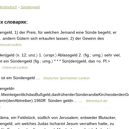
erländisch
Sündengeld
>
их
словарях:
engeld
,
1
)
der
Preis
,
für
welchen
Jemand
eine
Sünde
begeht
,
er
d
.
andern
Gütern
sich
erkaufen
lassen
;
2
)
der
Gewinn
des
iversal
-
Lexikon
den
|
geld
〈n
.
12
;
unz
.
〉
1
.
〈urspr
.
〉
Ablassgeld
2
.
〈fig
.;
umg
.
〉
sehr
viel
,
et
ein
Sündengeld
〈fig
.;
umg
.
〉
* * *
Sụ̈n
|
den
|
geld
,
das
<
o
.
Pl
.>
…
Universal
-
Lexikon
ist
ein
Sündengeld
…
Deutsches
Sprichwörter
-
Lexikon
engeldn
.
MeinteigentlichdasBußgeld
,
dasfrüherderSünderandieKircheoderdenGei
erin
(
denAbtreiber
).
1960ff
.
Sünden
geldn
… …
Wörterbuch
der
e
dāma
,
ein
Feldstück
,
südlich
von
Jerusalem
;
entweder
Blutacker
,
engeld
,
um
welches
Judas
Ischariot
Jesum
verrathen
hatte
,
zu