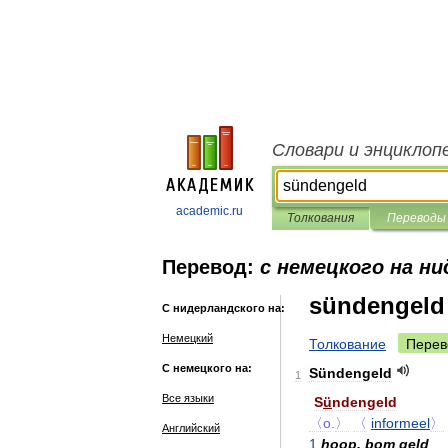
Словари и энциклоп
academic.ru
Толкования
Переводы
Перевод:
с немецкого на н
sündengeld
С нидерландского на:
Немецкий
Толкование
Перев
С немецкого на:
Sündengeld
1
Все языки
S
ü
ndengeld
〈o
.
〉
〈
informeel
〉
Английский
1
hoop
,
bom
geld