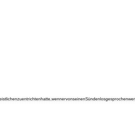
stlichenzuentrichtenhatte
,
wennervonseinenSündenlosgesprochenwer