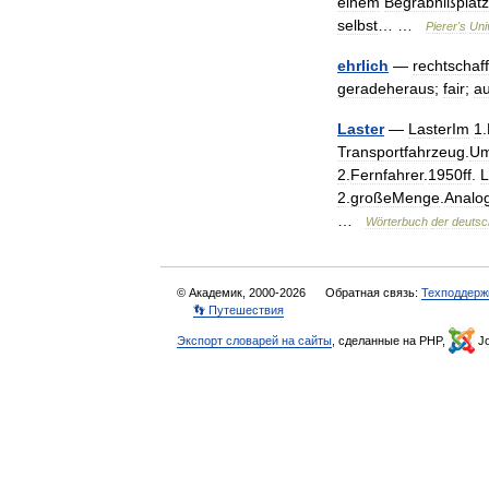
einem
Begräbnißplatz
selbst
… …
Pierer
'
s
Uni
ehrlich
—
rechtschaf
geradeheraus
;
fair
;
au
Laster
—
LasterIm
1
.
Transportfahrzeug
.
Um
2
.
Fernfahrer
.
1950ff
.
L
2
.
großeMenge
.
Analo
…
Wörterbuch
der
deutsc
© Академик, 2000-2026
Обратная связь:
Техподдерж
👣 Путешествия
Экспорт словарей на сайты
, сделанные на PHP,
Jo