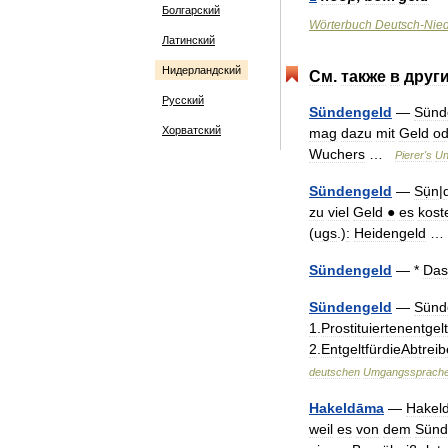
Болгарский
Wörterbuch
Deutsch
-
Nied
Латинский
Нидерландский
См
.
также
в
друг
Русский
Sündengeld
—
Sünd
Хорватский
mag
dazu
mit
Geld
o
Wuchers
…
Pierer
'
s
Un
Sündengeld
—
Sụ̈n
|
zu
viel
Geld
●
es
kost
(
ugs
.)
:
Heidengeld
Sündengeld
— *
Das
Sündengeld
—
Sünd
1
.
Prostituiertenentgelt
2
.
EntgeltfürdieAbtreib
deutschen
Umgangssprach
Hakeldāma
—
Hakel
weil
es
von
dem
Sünd