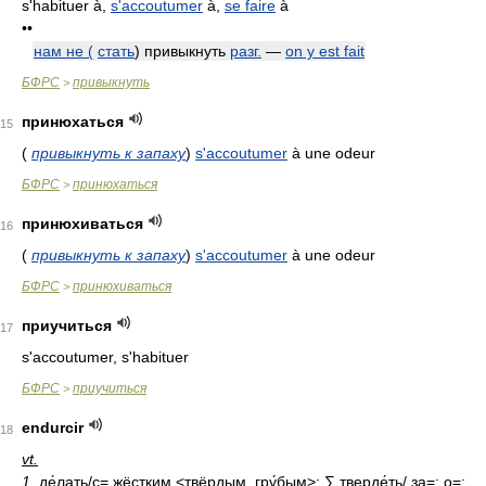
s'habituer à,
s'accoutumer
à,
se faire
à
••
нам не (
стать
) привыкнуть
разг.
—
on y est fait
БФРС
привыкнуть
>
принюхаться
15
(
привыкнуть к запаху
)
s'accoutumer
à une odeur
БФРС
принюхаться
>
принюхиваться
16
(
привыкнуть к запаху
)
s'accoutumer
à une odeur
БФРС
принюхиваться
>
приучиться
17
s'accoutumer, s'habituer
БФРС
приучиться
>
endurcir
18
vt.
1.
де́лать/с= жёстким <твёрдым, гру́бым>; ∑ тверде́ть/ за=; о=;