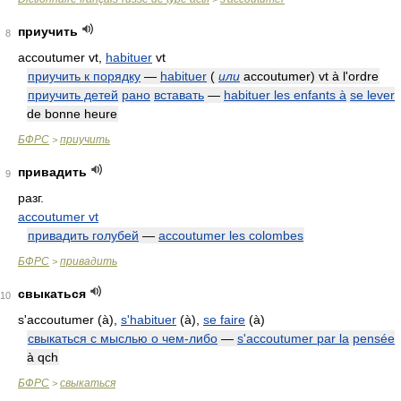
приучить
8
accoutumer vt,
habituer
vt
приучить к порядку
—
habituer
(
или
accoutumer) vt à l'ordre
приучить детей
рано
вставать
—
habituer les enfants à
se lever
de bonne heure
БФРС
приучить
>
привадить
9
разг.
accoutumer vt
привадить голубей
—
accoutumer les colombes
БФРС
привадить
>
свыкаться
10
s'accoutumer (à),
s'habituer
(à),
se faire
(à)
свыкаться с мыслью о чем-либо
—
s'accoutumer par la
pensée
à qch
БФРС
свыкаться
>