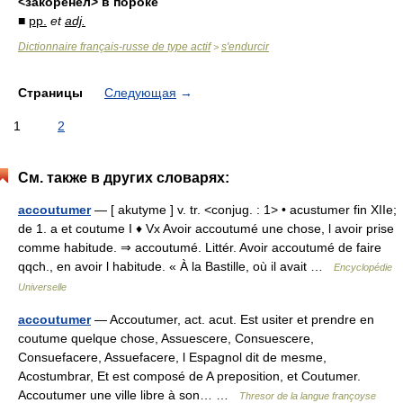
<закорене́л> в поро́ке
■
pp.
et
adj.
Dictionnaire français-russe de type actif
s'endurcir
>
Страницы
Следующая
→
1
2
См. также в других словарях:
accoutumer
— [ akutyme ] v. tr. <conjug. : 1> • acustumer fin XIIe;
de 1. a et coutume I ♦ Vx Avoir accoutumé une chose, l avoir prise
comme habitude. ⇒ accoutumé. Littér. Avoir accoutumé de faire
qqch., en avoir l habitude. « À la Bastille, où il avait …
Encyclopédie
Universelle
accoutumer
— Accoutumer, act. acut. Est usiter et prendre en
coutume quelque chose, Assuescere, Consuescere,
Consuefacere, Assuefacere, l Espagnol dit de mesme,
Acostumbrar, Et est composé de A preposition, et Coutumer.
Accoutumer une ville libre à son… …
Thresor de la langue françoyse