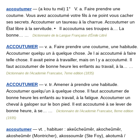
accoutumer
— (a kou tu mé) 1° V. a. Faire prendre une
coutume. Vous avez accoutumé votre fils à ne point vous cacher
ses secrets. Accoutumer un taureau à la charrue. Accoutumer un
État libre à la servitude. • Il accoutuma ses troupes à.... La
bonne… …
Dictionnaire de la Langue Française d'Émile Littré
ACCOUTUMER
— v. a. Faire prendre une coutume, une habitude.
Accoutumer quelqu un à quelque chose. Je l ai accoutumé à faire
telle chose. Il avait peine à travailler, mais on l y a accoutumé. Il
faut accoutumer de bonne heure les enfants au travail, à la… …
Dictionnaire de l'Academie Francaise, 7eme edition (1835)
ACCOUTUMER
— v. tr. Amener à prendre une habitude.
Accoutumer quelqu’un à quelque chose. Il faut accoutumer de
bonne heure les enfants au travail, à la fatigue. Accoutumer un
cheval à galoper sur le bon pied. Il est accoutumé à se lever de
bonne heure, à se… …
Dictionnaire de l'Academie Francaise, 8eme edition
(1935)
accoutumer
— vt. , habituer : akeûcheûmêr, akocheûmêr,
akosheûmêr (Montricher), akossoumâr (Ste Foy), akotumâ /