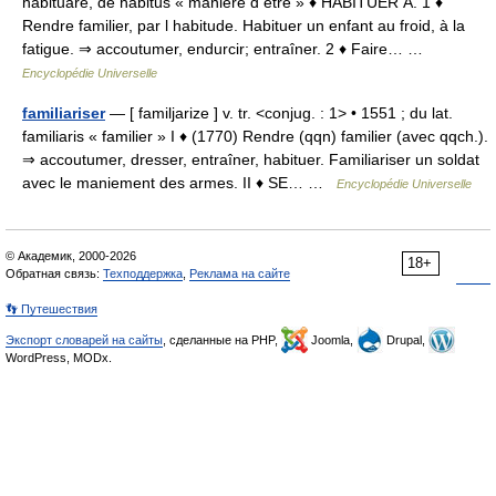
habituare, de habitus « manière d être » ♦ HABITUER À. 1 ♦
Rendre familier, par l habitude. Habituer un enfant au froid, à la
fatigue. ⇒ accoutumer, endurcir; entraîner. 2 ♦ Faire… …
Encyclopédie Universelle
familiariser
— [ familjarize ] v. tr. <conjug. : 1> • 1551 ; du lat.
familiaris « familier » I ♦ (1770) Rendre (qqn) familier (avec qqch.).
⇒ accoutumer, dresser, entraîner, habituer. Familiariser un soldat
avec le maniement des armes. II ♦ SE… …
Encyclopédie Universelle
© Академик, 2000-2026
18+
Обратная связь:
Техподдержка
,
Реклама на сайте
👣 Путешествия
Экспорт словарей на сайты
, сделанные на PHP,
Joomla,
Drupal,
WordPress, MODx.