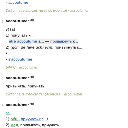
-
accoutumé
Dictionnaire français-russe de type actif
accoutumer
>
accoutumer
2
vt
(à)
1)
приучать к...
être
accoutumé
à... —
привыкнуть
к...
2)
(
qch, de faire qch) уст.
привыкнуть к...
•
-
s'accoutumer
БФРС
accoutumer
>
accoutumer
3
привыкать, приучать
Dictionnaire médical français-russe
accoutumer
>
accoutumer
4
гл.
1)
общ.
приучать к
(...)
2)
мед.
привыкать, приучать