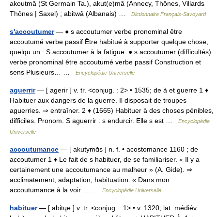
akoutmâ (St Germain Ta.), akut(e)mâ (Annecy, Thônes, Villards
Thônes | Saxel) ; abitwâ (Albanais) …
Dictionnaire Français-Savoyard
s'accoutumer
— ● s accoutumer verbe pronominal être
accoutumé verbe passif Être habitué à supporter quelque chose,
quelqu un : S accoutumer à la fatigue. ● s accoutumer (difficultés)
verbe pronominal être accoutumé verbe passif Construction et
sens Plusieurs… …
Encyclopédie Universelle
aguerrir
— [ agerir ] v. tr. <conjug. : 2> • 1535; de à et guerre 1 ♦
Habituer aux dangers de la guerre. Il disposait de troupes
aguerries. ⇒ entraîner. 2 ♦ (1665) Habituer à des choses pénibles,
difficiles. Pronom. S aguerrir : s endurcir. Elle s est …
Encyclopédie
Universelle
accoutumance
— [ akutymɑ̃s ] n. f. • acostomance 1160 ; de
accoutumer 1 ♦ Le fait de s habituer, de se familiariser. « Il y a
certainement une accoutumance au malheur » (A. Gide). ⇒
acclimatement, adaptation, habituation. « Dans mon
accoutumance à la voir… …
Encyclopédie Universelle
habituer
— [ abitɥe ] v. tr. <conjug. : 1> • v. 1320; lat. médiév.