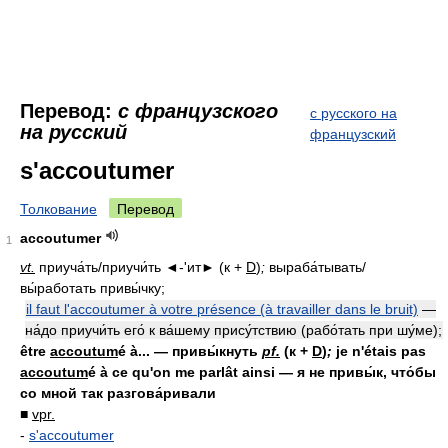
Перевод:
с французского
с русского на
на русский
французский
s'accoutumer
Толкование
Перевод
accoutumer
1
vt.
приуча́ть/приучи́ть ◄-'ит► (к +
D
)
;
выраба́тывать/
вы́работать привы́чку;
il faut l'accoutumer à votre présence (à travailler dans le bruit)
—
на́до приучи́ть его́ к ва́шему прису́тствию (рабо́тать при шу́ме);
être
accoutum
é à... — привы́кнуть
pf.
(к +
D
)
;
je n'étais pas
accoutum
é à ce qu'on me parlât ainsi — я не привы́к, что́бы
со мной так разгова́ривали
■
vpr.
-
s'accoutumer