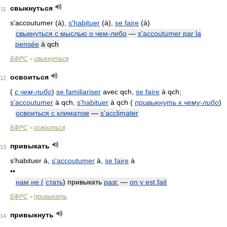
свыкнуться
11
s'accoutumer (à),
s'habituer
(à),
se faire
(à)
свыкнуться с мыслью о чем-либо
—
s'accoutumer par la
pensée
à qch
БФРС
свыкнуться
>
освоиться
12
(
с чем-либо
)
se familiariser
avec qch,
se faire
à qch;
s'accoutumer
à qch,
s'habituer
à qch
(
привыкнуть к чему-либо
)
освоиться с климатом
—
s'acclimater
БФРС
освоиться
>
привыкать
13
s'habituer à,
s'accoutumer
à,
se faire
à
••
нам не (
стать
) привыкать
разг.
—
on y est fait
БФРС
привыкать
>
привыкнуть
14