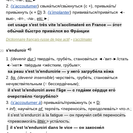
2.
(s'accoutumer
) свыка́ться/свы́кнуться (с +), привыка́ть/
привы́кнуть (к +
D
) 3.
(s'implanter
) привива́ться/приви́ться ◄-
вью-, -ёт-, -ла-,
etc.
►;
cet usage s'est très vite \s'acclimateré en France — э́тот
обы́чай бы́стро приви́лся во Фра́нции
Dictionnaire français-russe de type actif
s'acclimater
>
s'endurcir
20
1.
(devenir
dur.
) тверде́ть, грубе́ть, станови́ться ◄-'вит-►/стать
◄-'нет► твёрдым <жёстким, гру́бым>;
sa peau s'est \s'endurcirie — у него́ загрубе́ла ко́жа
2.
fig.
(devenir insensible
) черстве́ть, грубе́ть; станови́ться
нечувстви́тельным (↑ бессерде́чным);
il s'est \s'endurciri avec l'âge — с года́ми се́рдце его́
очерстве́ло <огрубе́ло>
3.
(s'accoutumer à
) привыка́ть/привы́кнуть (к +
D
;
+ inf
); научи́ться
pf.
терпе́ть <переноси́ть, преодолева́ть> что-л.;
il s'est \s'endurciri à la fatigue — он приучи́л себя́ переноси́ть
<превозмога́ть
littér.
> уста́лость.
║ il s'est \s'endurciri dans le vice — он закосне́л