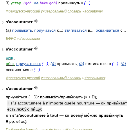
3)
устар.
(qch,
de
faire qch)
привыкнуть к
(...)
Французско-русский универсальный словарь
accoutumer
>
s'accoutumer
5
(
à
)
привыкать
,
приучаться
к...;
втягиваться
в...;
осваиваться
с...
БФРС
s'accoutumer
>
s'accoutumer
6
сущ.
общ.
приучаться к
(...)
,
(à)
привыкать,
(à)
втягиваться в
(...)
,
(à)
осваиваться с
(...)
Французско-русский универсальный словарь
s'accoutumer
>
s'accoutumer
7
приуча́ться (+
D
)
;
привыка́ть/привы́кнуть (к +
D
)
;
il s'\s'accoutumere à n'importe quelle nourriture — он привы́кает
есть любу́ю пи́щу;
on s'\s'accoutumere à tout — ко всему́ мо́жно привы́кнуть
■
pp.
et
adj.
Dictionnaire français-russe de type actif
s'accoutumer
>