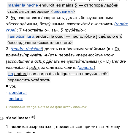
manier la hache
endurc
it les mains ∑ — от топора́ ладо́ни
стано́вятся твёрдыми <
жёсткими
>
2.
fig.
очерствля́ть/очерстви́ть; де́лать бесчу́вственным
<бессерде́чным, безду́шным>; ожесточа́ть/ ожесточи́ть
(rendre
cruel
); ∑ черстве́ть/ о=, за=, ∑ грубе́ть/о=;
l'ambition lui a
endurc
i le cœur — честолю́бие ∫ сде́лало его́
бессерде́чным <ожесточи́ло его́>
3.
(rendre résistant
) де́лать выно́сливым <сто́йким> (к +
D
)
;
приуча́ть/приучи́ть ◄-'ит► терпе́ть <переноси́ть> что-л.
(accoutumer à
qch.
); де́лать нечувстви́тельным (к +
D
) (
rendre
insensible à
qch.
); закаля́ть/закали́ть
(aguerrir
);
il a
endurc
i son corps à la fatigue — он приучи́л себя́
переноси́ть уста́лость
■
vpr.
-
s'endurcir
-
endurci
Dictionnaire français-russe de type actif
endurcir
>
s'acclimater
19
1. акклиматизи́роваться ; прижива́ться/ прижи́ться ◄-живу́-,
-ёт-, -ла-,
etc.
►