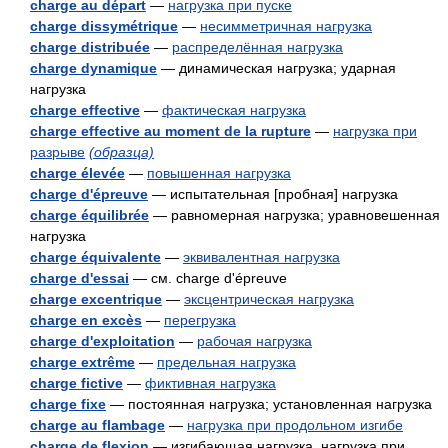
charge au départ
—
нагрузка при пуске
charge dissymétrique
—
несимметричная нагрузка
charge distribuée
—
распределённая нагрузка
charge dynamique
— динамическая нагрузка; ударная
нагрузка
charge effective
—
фактическая нагрузка
charge effective au moment de la rupture
—
нагрузка при
разрыве
(образца)
charge élevée
—
повышенная нагрузка
charge d'épreuve
— испытательная [пробная] нагрузка
charge équilibrée
— равномерная нагрузка; уравновешенная
нагрузка
charge équivalente
—
эквивалентная нагрузка
charge d'essai
— см. charge d'épreuve
charge excentrique
—
эксцентрическая нагрузка
charge en excès
—
перегрузка
charge d'exploitation
—
рабочая нагрузка
charge extrême
—
предельная нагрузка
charge fictive
—
фиктивная нагрузка
charge fixe
— постоянная нагрузка; установленная нагрузка
charge au flambage
—
нагрузка при продольном изгибе
charge de flexion
— изгибающая нагрузка, нагрузка при