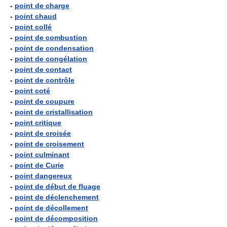
-
point de charge
-
point chaud
-
point collé
-
point de combustion
-
point de condensation
-
point de congélation
-
point de contact
-
point de contrôle
-
point coté
-
point de coupure
-
point de cristallisation
-
point critique
-
point de croisée
-
point de croisement
-
point culminant
-
point de Curie
-
point dangereux
-
point de début de fluage
-
point de déclenchement
-
point de décollement
-
point de décomposition