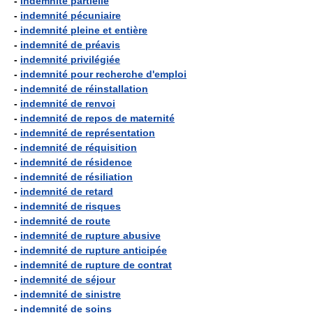
-
indemnité partielle
-
indemnité pécuniaire
-
indemnité pleine et entière
-
indemnité de préavis
-
indemnité privilégiée
-
indemnité pour recherche d'emploi
-
indemnité de réinstallation
-
indemnité de renvoi
-
indemnité de repos de maternité
-
indemnité de représentation
-
indemnité de réquisition
-
indemnité de résidence
-
indemnité de résiliation
-
indemnité de retard
-
indemnité de risques
-
indemnité de route
-
indemnité de rupture abusive
-
indemnité de rupture anticipée
-
indemnité de rupture de contrat
-
indemnité de séjour
-
indemnité de sinistre
-
indemnité de soins