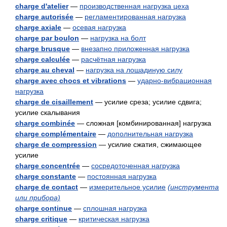
charge d'atelier
—
производственная нагрузка цеха
charge autorisée
—
регламентированная нагрузка
charge axiale
—
осевая нагрузка
charge par boulon
—
нагрузка на болт
charge brusque
—
внезапно приложенная нагрузка
charge calculée
—
расчётная нагрузка
charge au cheval
—
нагрузка на лошадиную силу
charge avec chocs et vibrations
—
ударно-вибрационная
нагрузка
charge de cisaillement
— усилие среза; усилие сдвига;
усилие скалывания
charge combinée
— сложная [комбинированная] нагрузка
charge complémentaire
—
дополнительная нагрузка
charge de compression
— усилие сжатия, сжимающее
усилие
charge concentrée
—
сосредоточенная нагрузка
charge constante
—
постоянная нагрузка
charge de contact
—
измерительное усилие
(инструмента
или прибора)
charge continue
—
сплошная нагрузка
charge critique
—
критическая нагрузка