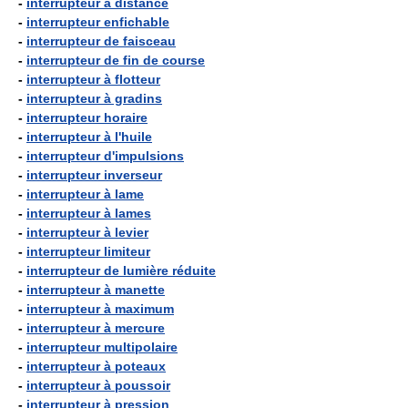
-
interrupteur à distance
-
interrupteur enfichable
-
interrupteur de faisceau
-
interrupteur de fin de course
-
interrupteur à flotteur
-
interrupteur à gradins
-
interrupteur horaire
-
interrupteur à l'huile
-
interrupteur d'impulsions
-
interrupteur inverseur
-
interrupteur à lame
-
interrupteur à lames
-
interrupteur à levier
-
interrupteur limiteur
-
interrupteur de lumière réduite
-
interrupteur à manette
-
interrupteur à maximum
-
interrupteur à mercure
-
interrupteur multipolaire
-
interrupteur à poteaux
-
interrupteur à poussoir
-
interrupteur à pression