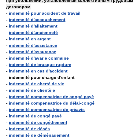
при увольнении, установленная коллективным трудовым
договором
-
indemnité pour accident de travail
-
indemnité d'accouchement
-
indemnité d'allaitement
-
indemnité d'ancienneté
-
indemnité en argent
-
indemnité d'assistance
-
indemnité d'assurance
-
indemnité d'avarie commune
-
indemnité de brusque rupture
-
indemnité en cas d'accident
- indemnité pour charge d'enfant
-
indemnité de cherté de vie
-
indemnité de clientèle
-
indemnité compensatrice de congé payé
-
indemnité compensatrice du délai-congé
-
indemnité compensatrice de préavis
-
indemnité de congé payé
-
indemnité de congédiement
-
indemnité de décès
-
indemnité de déménagement