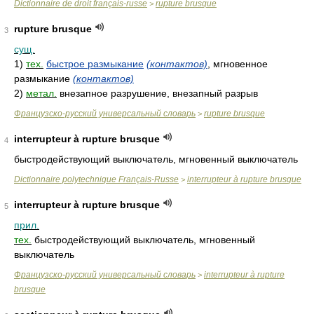
Dictionnaire de droit français-russe
rupture brusque
>
rupture brusque
3
сущ.
1)
тех.
быстрое размыкание
(контактов)
, мгновенное
размыкание
(контактов)
2)
метал.
внезапное разрушение, внезапный разрыв
Французско-русский универсальный словарь
rupture brusque
>
interrupteur à rupture brusque
4
быстродействующий выключатель, мгновенный выключатель
Dictionnaire polytechnique Français-Russe
interrupteur à rupture brusque
>
interrupteur à rupture brusque
5
прил.
тех.
быстродействующий выключатель, мгновенный
выключатель
Французско-русский универсальный словарь
interrupteur à rupture
>
brusque