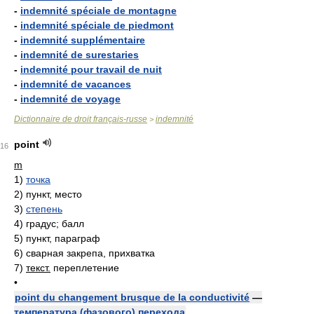
-
indemnité spéciale de montagne
-
indemnité spéciale de piedmont
-
indemnité supplémentaire
-
indemnité de surestaries
-
indemnité pour travail de nuit
-
indemnité de vacances
-
indemnité de voyage
Dictionnaire de droit français-russe
indemnité
>
point
16
m
1)
точка
2)
пункт, место
3)
степень
4)
градус; балл
5)
пункт, параграф
6)
сварная закрепа, прихватка
7)
текст.
переплетение
•
point du changement brusque de la conductivité
—
температура (фазового) перехода