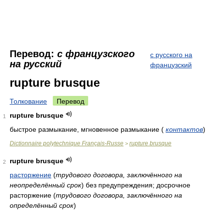
Перевод:
с французского
с русского на
на русский
французский
rupture brusque
Толкование
Перевод
rupture brusque
1
быстрое размыкание, мгновенное размыкание
(
контактов
)
Dictionnaire polytechnique Français-Russe
rupture brusque
>
rupture brusque
2
расторжение
(
трудового договора, заключённого на
неопределённый срок
)
без предупреждения; досрочное
расторжение
(
трудового договора, заключённого на
определённый срок
)