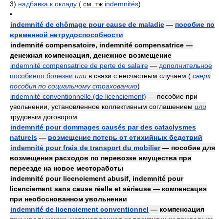
3)
надбавка к окладу (
см. тж
indemnités
)
•
indemnité de chômage pour cause de maladie
—
пособие по
временной нетрудоспособности
indemnité compensatoire, indemnité compensatrice —
денежная компенсация, денежное возмещение
indemnité compensatrice de perte de salaire
—
дополнительное
пособиепо болезни
или
в связи с несчастным случаем
(
сверх
пособия по социальному страхованию
)
indemnité conventionnelle (de licenciement)
— пособие при
увольнении, установленное коллективным соглашением
или
трудовым договором
indemnité pour dommages causés par des cataclysmes
naturels
—
возмещение потерь от стихийных бедствий
indemnité pour frais de transport du mobilier
— пособие для
возмещения расходов по перевозке имущества при
переезде на новое местоработы
indemnité pour licenciement abusif, indemnité pour
licenciement sans cause réelle et sérieuse — компенсация
при необоснованном увольнении
indemnité de licenciement conventionnel
— компенсация