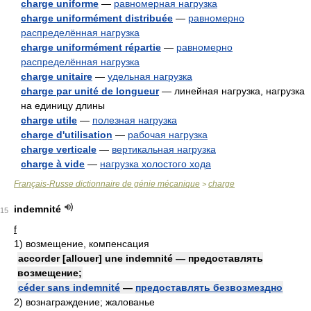
charge uniforme
—
равномерная нагрузка
charge uniformément distribuée
—
равномерно
распределённая нагрузка
charge uniformément répartie
—
равномерно
распределённая нагрузка
charge unitaire
—
удельная нагрузка
charge par unité de longueur
— линейная нагрузка, нагрузка
на единицу длины
charge utile
—
полезная нагрузка
charge d'utilisation
—
рабочая нагрузка
charge verticale
—
вертикальная нагрузка
charge à vide
—
нагрузка холостого хода
Français-Russe dictionnaire de génie mécanique
charge
>
indemnité
15
f
1)
возмещение, компенсация
accorder [allouer] une indemnité — предоставлять
возмещение;
céder sans indemnité
—
предоставлять безвозмездно
2)
вознаграждение; жалованье