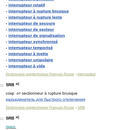
-
interrupteur rotatif
-
interrupteur à rupture brusque
-
interrupteur à rupture lente
-
interrupteur de secours
-
interrupteur de secteur
-
interrupteur de signalisation
-
interrupteur synchronisé
-
interrupteur temporisé
-
interrupteur à tirette
-
interrupteur unipolaire
-
interrupteur à vide
Dictionnaire polytechnique Français-Russe
interrupteur
>
SRB
12
сокр. от sectionneur à rupture brusque
разъединитель для быстрого отключения
Dictionnaire polytechnique Français-Russe
SRB
>
SRB
13
прил.