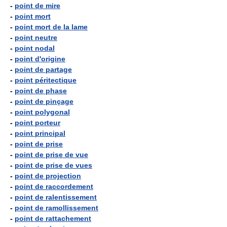
-
point de mire
-
point mort
-
point mort de la lame
-
point neutre
-
point nodal
-
point d'origine
-
point de partage
-
point péritectique
-
point de phase
-
point de pinçage
-
point polygonal
-
point porteur
-
point principal
-
point de prise
-
point de prise de vue
-
point de prise de vues
-
point de projection
-
point de raccordement
-
point de ralentissement
-
point de ramollissement
-
point de rattachement