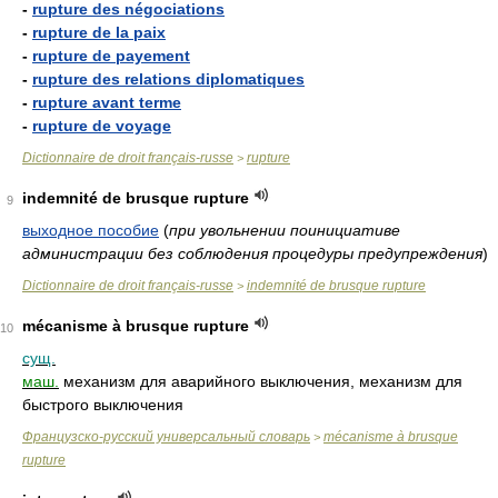
-
rupture des négociations
-
rupture de la paix
-
rupture de payement
-
rupture des relations diplomatiques
-
rupture avant terme
-
rupture de voyage
Dictionnaire de droit français-russe
rupture
>
indemnité de brusque rupture
9
выходное пособие
(
при увольнении поинициативе
администрации без соблюдения процедуры предупреждения
)
Dictionnaire de droit français-russe
indemnité de brusque rupture
>
mécanisme à brusque rupture
10
сущ.
маш.
механизм для аварийного выключения, механизм для
быстрого выключения
Французско-русский универсальный словарь
mécanisme à brusque
>
rupture