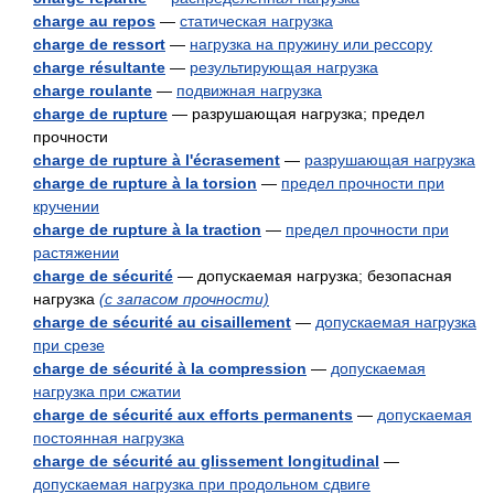
charge au repos
—
статическая нагрузка
charge de ressort
—
нагрузка на пружину или рессору
charge résultante
—
результирующая нагрузка
charge roulante
—
подвижная нагрузка
charge de rupture
— разрушающая нагрузка; предел
прочности
charge de rupture à l'écrasement
—
разрушающая нагрузка
charge de rupture à la torsion
—
предел прочности при
кручении
charge de rupture à la traction
—
предел прочности при
растяжении
charge de sécurité
— допускаемая нагрузка; безопасная
нагрузка
(с запасом прочности)
charge de sécurité au cisaillement
—
допускаемая нагрузка
при срезе
charge de sécurité à la compression
—
допускаемая
нагрузка при сжатии
charge de sécurité aux efforts permanents
—
допускаемая
постоянная нагрузка
charge de sécurité au glissement longitudinal
—
допускаемая нагрузка при продольном сдвиге