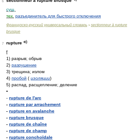
sectionneur à rupture brusque
6
сущ.
тех.
разъединитель для быстрого отключения
Французско-русский универсальный словарь
sectionneur à rupture
>
brusque
rupture
7
f
1)
разрыв; обрыв
2)
разрушение
3)
трещина; излом
4)
пробой
(
изоляции
)
5)
распад, расщепление; деление
•
-
rupture de l'arc
-
rupture par arrachement
-
rupture en avalanche
-
rupture brusque
-
rupture de chaîne
-
rupture de champ
-
rupture conchoïdale