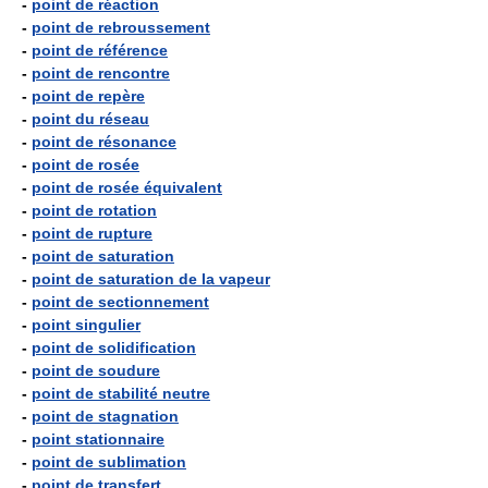
-
point de réaction
-
point de rebroussement
-
point de référence
-
point de rencontre
-
point de repère
-
point du réseau
-
point de résonance
-
point de rosée
-
point de rosée équivalent
-
point de rotation
-
point de rupture
-
point de saturation
-
point de saturation de la vapeur
-
point de sectionnement
-
point singulier
-
point de solidification
-
point de soudure
-
point de stabilité neutre
-
point de stagnation
-
point stationnaire
-
point de sublimation
-
point de transfert