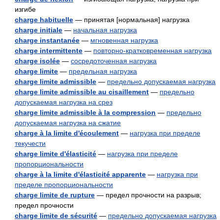
изгибе
charge habituelle
— принятая [нормальная] нагрузка
charge initiale
—
начальная нагрузка
charge instantanée
—
мгновенная нагрузка
charge intermittente
—
повторно-кратковременная нагрузка
charge isolée
—
сосредоточенная нагрузка
charge limite
—
предельная нагрузка
charge limite admissible
—
предельно допускаемая нагрузка
charge limite admissible au cisaillement
—
предельно
допускаемая нагрузка на срез
charge limite admissible à la compression
—
предельно
допускаемая нагрузка на сжатие
charge à la limite d'écoulement
—
нагрузка при пределе
текучести
charge limite d'élasticité
—
нагрузка при пределе
пропорциональности
charge à la limite d'élasticité apparente
—
нагрузка при
пределе пропорциональности
charge limite de rupture
— предел прочности на разрыв;
предел прочности
charge limite de sécurité
—
предельно допускаемая нагрузка