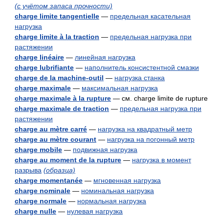
(с учётом запаса прочности)
charge limite tangentielle
—
предельная касательная
нагрузка
charge limite à la traction
—
предельная нагрузка при
растяжении
charge linéaire
—
линейная нагрузка
charge lubrifiante
—
наполнитель консистентной смазки
charge de la machine-outil
—
нагрузка станка
charge maximale
—
максимальная нагрузка
charge maximale à la rupture
— см. charge limite de rupture
charge maximale de traction
—
предельная нагрузка при
растяжении
charge au mètre carré
—
нагрузка на квадратный метр
charge au mètre courant
—
нагрузка на погонный метр
charge mobile
—
подвижная нагрузка
charge au moment de la rupture
—
нагрузка в момент
разрыва
(образца)
charge momentanée
—
мгновенная нагрузка
charge nominale
—
номинальная нагрузка
charge normale
—
нормальная нагрузка
charge nulle
—
нулевая нагрузка