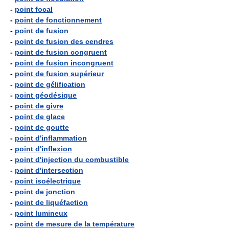
-
point focal
-
point de fonctionnement
-
point de fusion
-
point de fusion des cendres
-
point de fusion congruent
-
point de fusion incongruent
-
point de fusion supérieur
-
point de gélification
-
point géodésique
-
point de givre
-
point de glace
-
point de goutte
-
point d'inflammation
-
point d'inflexion
-
point d'injection du combustible
-
point d'intersection
-
point isoélectrique
-
point de jonction
-
point de liquéfaction
-
point lumineux
-
point de mesure de la température