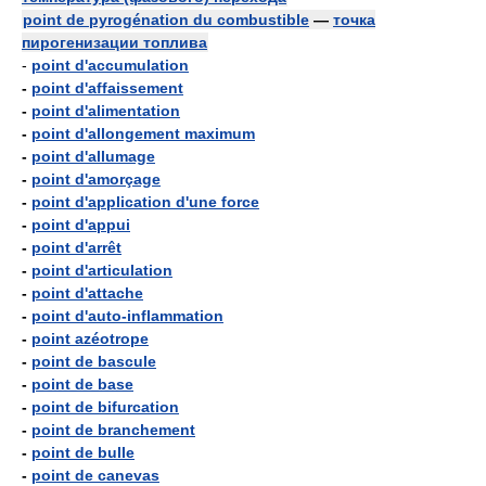
point de pyrogénation du combustible
—
точка
пирогенизации топлива
-
point d'accumulation
-
point d'affaissement
-
point d'alimentation
-
point d'allongement maximum
-
point d'allumage
-
point d'amorçage
-
point d'application d'une force
-
point d'appui
-
point d'arrêt
-
point d'articulation
-
point d'attache
-
point d'auto-inflammation
-
point azéotrope
-
point de bascule
-
point de base
-
point de bifurcation
-
point de branchement
-
point de bulle
-
point de canevas