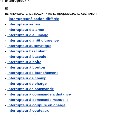
interrupteur
11
m
выключатель; разъединитель; прерыватель;
свз.
ключ
-
interrupteur à action différée
-
interrupteur aérien
-
interrupteur d'alarme
-
interrupteur d'allumage
-
interrupteur d'arrêt d'urgence
-
interrupteur automatique
-
interrupteur basculant
-
interrupteur à bascule
-
interrupteur à boîte
-
interrupteur à bouton
-
interrupteur de branchement
-
interrupteur de champ
-
interrupteur de charge
-
interrupteur de commande
-
interrupteur à commande à distance
-
interrupteur à commande manuelle
-
interrupteur à coupure en charge
-
interrupteur à couteaux