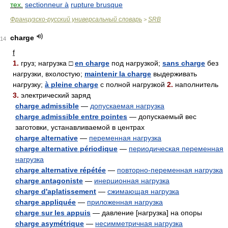
тех.
sectionneur à
rupture brusque
Французско-русский универсальный словарь
SRB
>
charge
14
f
1.
груз; нагрузка □
en charge
под нагрузкой;
sans charge
без
нагрузки, вхолостую;
maintenir la charge
выдерживать
нагрузку;
à pleine charge
с полной нагрузкой
2.
наполнитель
3.
электрический заряд
charge admissible
—
допускаемая нагрузка
charge admissible entre pointes
— допускаемый вес
заготовки, устанавливаемой в центрах
charge alternative
—
переменная нагрузка
charge alternative périodique
—
периодическая переменная
нагрузка
charge alternative répétée
—
повторно-переменная нагрузка
charge antagoniste
—
инерционная нагрузка
charge d'aplatissement
—
сжимающая нагрузка
charge appliquée
—
приложенная нагрузка
charge sur les appuis
— давление [нагрузка] на опоры
charge asymétrique
—
несимметричная нагрузка