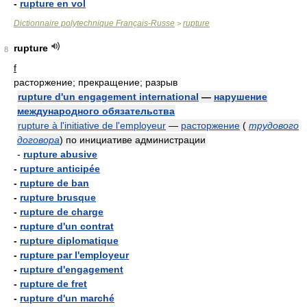
-
rupture en vol
Dictionnaire polytechnique Français-Russe
rupture
>
rupture
8
f
расторжение; прекращение; разрыв
rupture d'un engagement international
—
нарушение
международного обязательства
rupture à l'initiative de l'employeur
—
расторжение
(
трудового
договора
)
по инициативе администрации
-
rupture abusive
-
rupture anticipée
-
rupture de ban
-
rupture brusque
-
rupture de charge
-
rupture d'un contrat
-
rupture diplomatique
-
rupture par l'employeur
-
rupture d'engagement
-
rupture de fret
-
rupture d'un marché