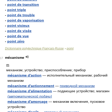
-
point de transition
-
point triple
-
point de trouble
-
point de vaporisation
-
point vicieux
-
point de visée
-
point de vue
-
point zéro
Dictionnaire polytechnique Français-Russe
point
>
mécanisme
17
m
механизм; устройство; приспособление; прибор
mécanisme d'action
— исполнительный механизм; рабочий
механизм
mécanisme d'actionnement
—
приводной механизм
mécanisme d'alimentation
— подающее устройство; магазин
(автоматической подачи)
mécanisme d'amorçage
— механизм включения, пусковое
устройство