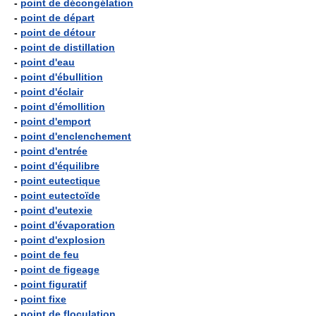
-
point de décongélation
-
point de départ
-
point de détour
-
point de distillation
-
point d'eau
-
point d'ébullition
-
point d'éclair
-
point d'émollition
-
point d'emport
-
point d'enclenchement
-
point d'entrée
-
point d'équilibre
-
point eutectique
-
point eutectoïde
-
point d'eutexie
-
point d'évaporation
-
point d'explosion
-
point de feu
-
point de figeage
-
point figuratif
-
point fixe
-
point de floculation