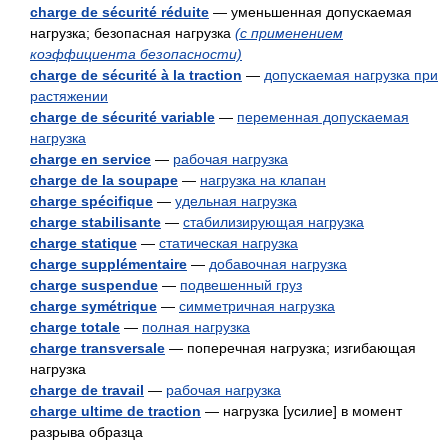
charge de sécurité réduite
— уменьшенная допускаемая
нагрузка; безопасная нагрузка
(с применением
коэффициента безопасности)
charge de sécurité à la traction
—
допускаемая нагрузка при
растяжении
charge de sécurité variable
—
переменная допускаемая
нагрузка
charge en service
—
рабочая нагрузка
charge de la soupape
—
нагрузка на клапан
charge spécifique
—
удельная нагрузка
charge stabilisante
—
стабилизирующая нагрузка
charge statique
—
статическая нагрузка
charge supplémentaire
—
добавочная нагрузка
charge suspendue
—
подвешенный груз
charge symétrique
—
симметричная нагрузка
charge totale
—
полная нагрузка
charge transversale
— поперечная нагрузка; изгибающая
нагрузка
charge de travail
—
рабочая нагрузка
charge ultime de traction
— нагрузка [усилие] в момент
разрыва образца