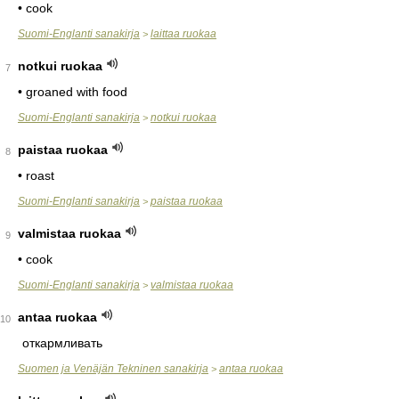
• cook
Suomi-Englanti sanakirja
laittaa ruokaa
>
notkui ruokaa
7
• groaned with food
Suomi-Englanti sanakirja
notkui ruokaa
>
paistaa ruokaa
8
• roast
Suomi-Englanti sanakirja
paistaa ruokaa
>
valmistaa ruokaa
9
• cook
Suomi-Englanti sanakirja
valmistaa ruokaa
>
antaa ruokaa
10
откармливать
Suomen ja Venäjän Tekninen sanakirja
antaa ruokaa
>