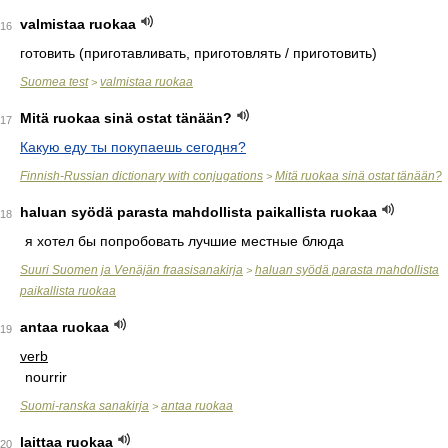
valmistaa ruokaa
16
готовить (приготавливать, приготовлять / приготовить)
Suomea test
valmistaa ruokaa
>
Mitä ruokaa sinä ostat tänään?
17
Какую еду ты покупаешь сегодня?
Finnish-Russian dictionary with conjugations
Mitä ruokaa sinä ostat tänään?
>
haluan syödä parasta mahdollista paikallista ruokaa
18
я хотел бы попробовать лучшие местные блюда
Suuri Suomen ja Venäjän fraasisanakirja
haluan syödä parasta mahdollista
>
paikallista ruokaa
antaa ruokaa
19
verb
nourrir
Suomi-ranska sanakirja
antaa ruokaa
>
laittaa ruokaa
20