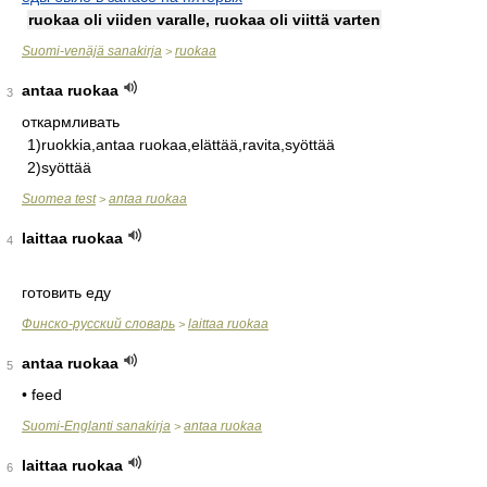
ruokaa oli viiden varalle, ruokaa oli viittä varten
Suomi-venäjä sanakirja
ruokaa
>
antaa ruokaa
3
откармливать
1)ruokkia,antaa ruokaa,elättää,ravita,syöttää
2)syöttää
Suomea test
antaa ruokaa
>
laittaa ruokaa
4
готовить еду
Финско-русский словарь
laittaa ruokaa
>
antaa ruokaa
5
• feed
Suomi-Englanti sanakirja
antaa ruokaa
>
laittaa ruokaa
6