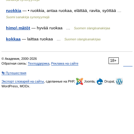
ruokkia
— • ruokkia, antaa ruokaa, elättää, ravita, syöttää …
Suomi sanakirja synonyymejä
himo\ mätöt
— hyvää ruokaa …
Suomen slangisanakirjaa
kokkaa
— laittaa ruokaa …
Suomen slangisanakirjaa
© Академик, 2000-2026
18+
Обратная связь:
Техподдержка
,
Реклама на сайте
👣 Путешествия
Экспорт словарей на сайты
, сделанные на PHP,
Joomla,
Drupal,
WordPress, MODx.