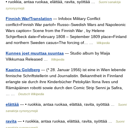
• ruokkia, antaa ruokaa, elättää, ravita, syöttää …
Suomi sanakirja
synonyymejä
Finnish War/Translation
— Infobox Military Conflict
conflict=Finnish War partof= Russo–Swedish Wars and Napoleonic
Wars caption= Scene from the Finnish War , by Helene
Schjerfbeck date=February 1808 – September 1809 place=Finland
and northern Sweden casus=The forcing of… …
Wikipedia
Kunnes joet muuttaa suuntaa
— Studio album by Maija
Vilkkumaa Released …
Wikipedia
Kaarina Goldberg
— (* 28. Januar 1956) ist eine in Wien lebende
finnische Schriftstellerin und Journalistin. Bekanntheit in Finnland
erlangte sie durch ihre Kinderbücher Petokylän Ilona Ilves und
Rämäpäinen robotti sowie durch den Comic Strip Senni ja Safira,
… …
Deutsch Wikipedia
elättää
— • ruokkia, antaa ruokaa, elättää, ravita, syöttää …
Suomi
sanakirja synonyymejä
ravita
— • ruokkia, antaa ruokaa, elättää, ravita, syöttää …
Suomi
sanakirja synonyymejä