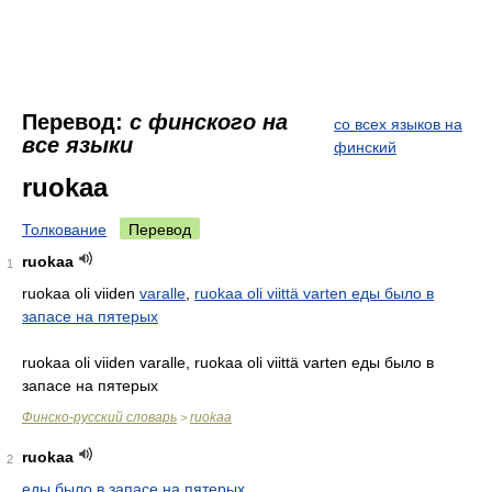
Перевод:
с финского на
со всех языков на
все языки
финский
ruokaa
Толкование
Перевод
ruokaa
1
ruokaa oli viiden
varalle
,
ruokaa oli viittä varten еды было в
запасе на пятерых
ruokaa oli viiden varalle, ruokaa oli viittä varten еды было в
запасе на пятерых
Финско-русский словарь
ruokaa
>
ruokaa
2
еды было в запасе на пятерых