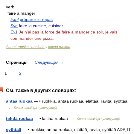
verb
faire à manger
Expl
préparer le repas
Syn
faire la cuisine, cuisiner
Ex1
Je n'ai pas la force de faire à manger ce soir, je vais
commander une pizza.
Suomi-ranska sanakirja
laittaa ruokaa
>
Страницы
Следующая
→
1
2
См. также в других словарях:
antaa ruokaa
— • ruokkia, antaa ruokaa, elättää, ravita, syöttää
…
Suomi sanakirja synonyymejä
tehdä ruokaa
— • laittaa ruokaa …
Suomi sanakirja synonyymejä
syöttää
— • ruokkia, antaa ruokaa, elättää, ravita, syöttää ADP, IT